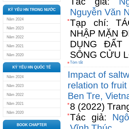
Tác giả:
N
Nguyễn Văn 
KỶ YẾU HN TRONG NƯỚC
Năm 2024
Tạp chí: 
Năm 2023
NHẬP MẶN Đ
Năm 2022
DỤNG ĐẤT
Năm 2021
SÔNG CỬU 
Năm 2020
Tóm tắt
KỶ YẾU HN QUỐC TẾ
Impact of saltw
Năm 2024
relation to fru
Năm 2023
Ben Tre, Viet
Năm 2022
Năm 2021
8 (2022) Tran
Năm 2020
Tác giả:
Ngô
BOOK CHAPTER
Vĩnh Thúc