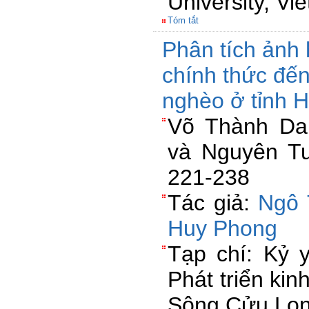
University, V
Tóm tắt
Phân tích ảnh
chính thức đến
nghèo ở tỉnh 
Võ Thành Da
và Nguyên Tu
221-238
Tác giả:
Ngô 
Huy Phong
Tạp chí: Kỷ 
Phát triển kin
Sông Cửu Lo