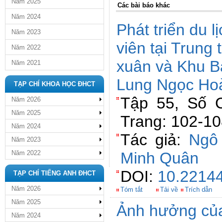
Năm 2025
Các bài báo khác
Năm 2024
Phát triển du l
Năm 2023
viên tại Trun
Năm 2022
xuân và Khu Bả
Năm 2021
Lung Ngọc Ho
TẠP CHÍ KHOA HỌC ĐHCT
Tập 55, Số 
Năm 2026
Năm 2025
Trang: 102-1
Năm 2024
Tác giả:
Ngô
Năm 2023
Năm 2022
Minh Quân
DOI:
10.22144
TẠP CHÍ TIẾNG ANH ĐHCT
Năm 2026
Tóm tắt
Tải về
Trích dẫn
Năm 2025
Ảnh hưởng của
Năm 2024