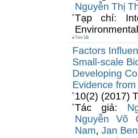
Nguyễn Thị T
Tạp chí: Int
Environmenta
Tóm tắt
Factors Influen
Small-scale Bi
Developing Cou
Evidence from
10(2) (2017) T
Tác giả:
N
Nguyễn Võ 
Nam
,
Jan Ben