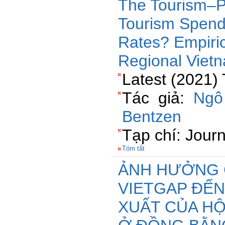
The Tourism–P
Tourism Spendi
Rates? Empiri
Regional Viet
Latest (2021) 
Tác giả:
Ngô
Bentzen
Tạp chí: Journ
Tóm tắt
ẢNH HƯỞNG 
VIETGAP ĐẾN
XUẤT CỦA H