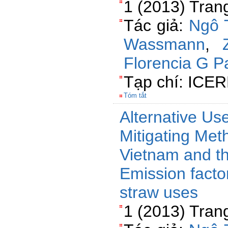
1 (2013) Tran
Tác giả:
Ngô 
Wassmann
,
Florencia G Pa
Tạp chí: ICE
Tóm tắt
Alternative Use
Mitigating Met
Vietnam and the
Emission factor
straw uses
1 (2013) Tran