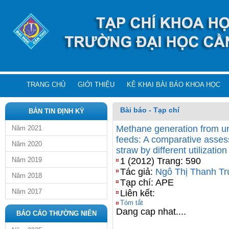
TRANG CHỦ
GIỚI THIỆU
KÊ KHAI BÀI BÁO KHOA HỌC
Bài báo - Tạp chí
BẢN TIN ĐỊNH KỲ
Methane generation from un
Năm 2021
feeds: A comparative asses
Năm 2020
straw by different utilizati
Năm 2019
1 (2012) Trang: 590
Tác giả:
Ngô Thị Thanh Tr
Năm 2018
Tạp chí: APE
Năm 2017
Liên kết:
Tóm tắt
Dang cap nhat....
BÁO CÁO THƯỜNG NIÊN