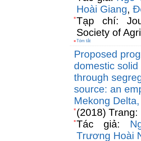
Hoài Giang
,
Đ
Tạp chí: Jou
Society of Agr
Tóm tắt
Proposed prog
domestic soli
through segreg
source: an emp
Mekong Delta,
(2018) Trang:
Tác giả:
N
Trương Hoài