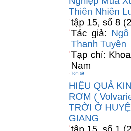
Nghiệp Mùa X
Thiên Nhiên 
tập 15, số 8 
Tác giả:
Ngô
Thanh Tuyền
Tạp chí: Khoa
Nam
Tóm tắt
HIỆU QUẢ KI
RƠM ( Volvari
TRỜI Ở HUYỆ
GIANG
tập 15, số 1 