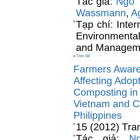
Tác giả:
Ngô 
Wassmann
,
A
Tạp chí: Inte
Environmental
and Managem
Tóm tắt
Farmers Aware
Affecting Adop
Composting in
Vietnam and C
Philippines
15 (2012) Tra
Tác giả:
N