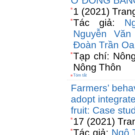
Ở ĐỒNG BẰN
1 (2021) Tran
Tác giả:
N
Nguyễn Văn
Đoàn Trần Oa
Tạp chí: Nông
Nông Thôn
Tóm tắt
Farmers’ behav
adopt integra
fruit: Case stu
17 (2021) Tra
Tác giả:
Ngô 