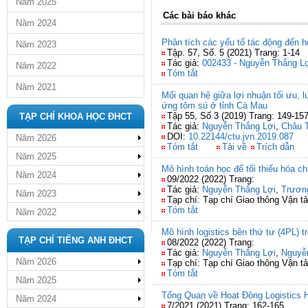
Năm 2025
Các bài báo khác
Năm 2024
Phân tích các yếu tố tác động đến 
Năm 2023
Tập. 57, Số. 5 (2021) Trang: 1-14
Tác giả:
002433 - Nguyễn Thắng L
Năm 2022
Tóm tắt
Năm 2021
Mối quan hệ giữa lợi nhuận tối ưu, 
ứng tôm sú ở tỉnh Cà Mau
Tập 55, Số 3 (2019) Trang: 149-15
TẠP CHÍ KHOA HỌC ĐHCT
Tác giả:
Nguyễn Thắng Lợi
,
Châu 
DOI:
10.22144/ctu.jvn.2019.087
Năm 2026
Tóm tắt
Tải về
Trích dẫn
Năm 2025
Mô hình toán học để tối thiểu hóa c
Năm 2024
09/2022 (2022) Trang:
Tác giả:
Nguyễn Thắng Lợi
,
Trươn
Năm 2023
Tạp chí: Tạp chí Giao thông Vận tả
Tóm tắt
Năm 2022
Mô hình logistics bên thứ tư (4PL) t
TẠP CHÍ TIẾNG ANH ĐHCT
08/2022 (2022) Trang:
Tác giả:
Nguyễn Thắng Lợi
,
Nguyễ
Năm 2026
Tạp chí: Tạp chí Giao thông Vận tả
Tóm tắt
Năm 2025
Tổng Quan về Hoạt Động Logistics 
Năm 2024
7/2021 (2021) Trang: 162-165