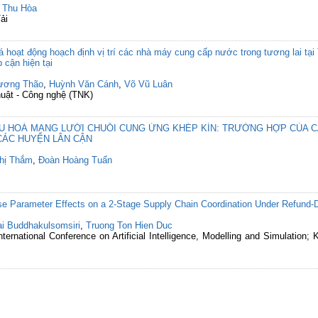
 Thu Hòa
ải
á hoạt động hoạch định vị trí các nhà máy cung cấp nước trong tương lai t
p cận hiện tại
ương Thão
,
Huỳnh Văn Cánh
,
Võ Vũ Luân
huật - Công nghệ (TNK)
ƯU HOÁ MẠNG LƯỚI CHUỖI CUNG ỨNG KHÉP KÍN: TRƯỜNG HỢP CỦA 
 CÁC HUYỆN LÂN CẬN
Thị Thắm
,
Đoàn Hoàng Tuấn
se Parameter Effects on a 2-Stage Supply Chain Coordination Under Refun
ai Buddhakulsomsiri
,
Truong Ton Hien Duc
ernational Conference on Artificial Intelligence, Modelling and Simulation; 