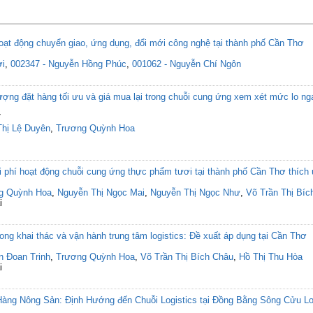
hoạt động chuyển giao, ứng dụng, đổi mới công nghệ tại thành phố Cần Thơ
ợi
,
002347 - Nguyễn Hồng Phúc
,
001062 - Nguyễn Chí Ngôn
lượng đặt hàng tối ưu và giá mua lại trong chuỗi cung ứng xem xét mức lo n
7
Thị Lệ Duyên
,
Trương Quỳnh Hoa
hi phí hoạt động chuỗi cung ứng thực phẩm tươi tại thành phố Cần Thơ thích 
g Quỳnh Hoa
,
Nguyễn Thị Ngọc Mai
,
Nguyễn Thị Ngọc Như
,
Võ Trần Thị Bíc
i
rong khai thác và vận hành trung tâm logistics: Đề xuất áp dụng tại Cần Thơ
n Đoan Trinh
,
Trương Quỳnh Hoa
,
Võ Trần Thị Bích Châu
,
Hồ Thị Thu Hòa
i
Hàng Nông Sản: Định Hướng đến Chuỗi Logistics tại Đồng Bằng Sông Cửu L