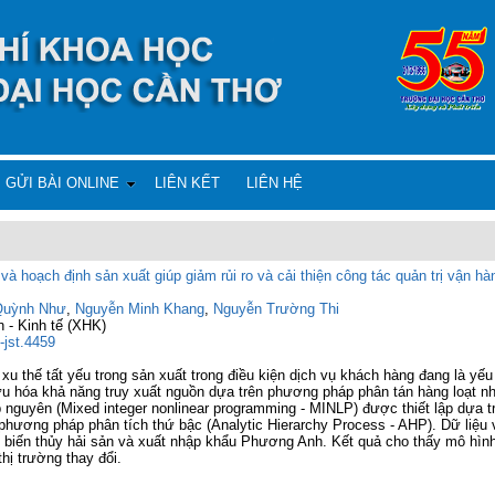
GỬI BÀI ONLINE
LIÊN KẾT
LIÊN HỆ
 và hoạch định sản xuất giúp giảm rủi ro và cải thiện công tác quản trị vận 
Quỳnh Như
,
Nguyễn Minh Khang
,
Nguyễn Trường Thi
 - Kinh tế (XHK)
-jst.4459
u thế tất yếu trong sản xuất trong điều kiện dịch vụ khách hàng đang là yếu
ưu hóa khả năng truy xuất nguồn dựa trên phương pháp phân tán hàng loạt nh
nguyên (Mixed integer nonlinear programming - MINLP) được thiết lập dựa tr
o phương pháp phân tích thứ bậc (Analytic Hierarchy Process - AHP). Dữ liệ
ế biến thủy hải sản và xuất nhập khẩu Phương Anh. Kết quả cho thấy mô hình
thị trường thay đổi.