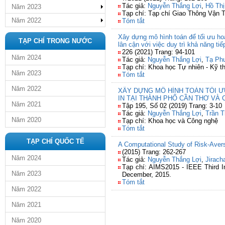
Tác giả:
Nguyễn Thắng Lợi
,
Hồ Thị
Năm 2023
Tạp chí: Tạp chí Giao Thông Vận T
Năm 2022
Tóm tắt
Xây dựng mô hình toán để tối ưu ho
TẠP CHÍ TRONG NƯỚC
lân cận với việc duy trì khả năng tiế
226 (2021) Trang: 94-101
Năm 2024
Tác giả:
Nguyễn Thắng Lợi
,
Tạ Ph
Tạp chí: Khoa học Tự nhiên - Kỹ t
Năm 2023
Tóm tắt
Năm 2022
XÂY DỰNG MÔ HÌNH TOÁN TỐI 
IN TẠI THÀNH PHỐ CẦN THƠ VÀ
Năm 2021
Tập 195, Số 02 (2019) Trang: 3-10
Tác giả:
Nguyễn Thắng Lợi
,
Trần 
Năm 2020
Tạp chí: Khoa học và Công nghệ
Tóm tắt
TẠP CHÍ QUỐC TẾ
A Computational Study of Risk-Aver
(2015) Trang: 262-267
Năm 2024
Tác giả:
Nguyễn Thắng Lợi
,
Jirach
Tạp chí: AIMS2015 - IEEE Third Int
Năm 2023
December, 2015.
Tóm tắt
Năm 2022
Năm 2021
Năm 2020