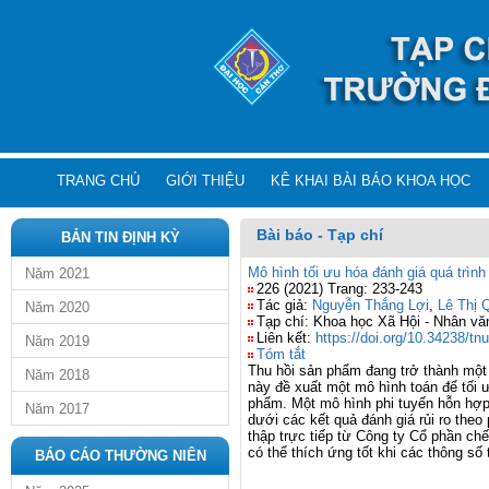
TRANG CHỦ
GIỚI THIỆU
KÊ KHAI BÀI BÁO KHOA HỌC
Bài báo - Tạp chí
BẢN TIN ĐỊNH KỲ
Mô hình tối ưu hóa đánh giá quá trình
Năm 2021
226 (2021) Trang: 233-243
Tác giả:
Nguyễn Thắng Lợi
,
Lê Thị 
Năm 2020
Tạp chí: Khoa học Xã Hội - Nhân văn
Liên kết:
https://doi.org/10.34238/tnu
Năm 2019
Tóm tắt
Thu hồi sản phẩm đang trở thành một x
Năm 2018
này đề xuất một mô hình toán để tối 
phẩm. Một mô hình phi tuyến hỗn hợp 
Năm 2017
dưới các kết quả đánh giá rủi ro the
thập trực tiếp từ Công ty Cổ phần ch
có thể thích ứng tốt khi các thông số 
BÁO CÁO THƯỜNG NIÊN