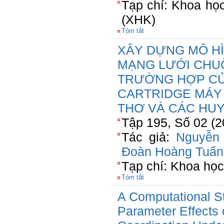
Tạp chí: Khoa học
(XHK)
Tóm tắt
XÂY DỰNG MÔ HÌ
MẠNG LƯỚI CHUỖ
TRƯỜNG HỢP CỦ
CARTRIDGE MÁY 
THƠ VÀ CÁC HU
Tập 195, Số 02 (2
Tác giả:
Nguyễn
Đoàn Hoàng Tuấn
Tạp chí: Khoa họ
Tóm tắt
A Computational S
Parameter Effects