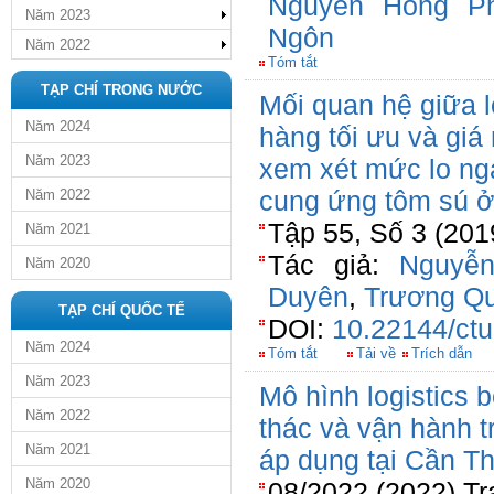
Nguyễn Hồng P
Năm 2023
Ngôn
Năm 2022
Tóm tắt
TẠP CHÍ TRONG NƯỚC
Mối quan hệ giữa l
Năm 2024
hàng tối ưu và giá
Năm 2023
xem xét mức lo ng
cung ứng tôm sú ở
Năm 2022
Tập 55, Số 3 (20
Năm 2021
Tác giả:
Nguyễn
Năm 2020
Duyên
,
Trương Q
TẠP CHÍ QUỐC TẾ
DOI:
10.22144/ctu
Năm 2024
Tóm tắt
Tải về
Trích dẫn
Năm 2023
Mô hình logistics b
Năm 2022
thác và vận hành t
Năm 2021
áp dụng tại Cần T
Năm 2020
08/2022 (2022) Tr