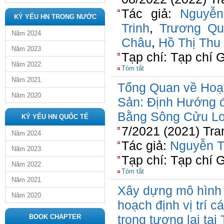
Tác giả:
Nguyễn
KỶ YẾU HN TRONG NƯỚC
Trinh
,
Trương Q
Năm 2024
Châu
,
Hồ Thị Thu
Năm 2023
Tạp chí: Tạp chí G
Năm 2022
Tóm tắt
Năm 2021
Tổng Quan về Hoạ
Năm 2020
Sản: Định Hướng đ
Bằng Sông Cửu L
KỶ YẾU HN QUỐC TẾ
7/2021 (2021) Tra
Năm 2024
Tác giả:
Nguyễn T
Năm 2023
Tạp chí: Tạp chí 
Năm 2022
Tóm tắt
Năm 2021
Xây dựng mô hình 
Năm 2020
hoạch định vị trí 
trong tương lai tạ
BOOK CHAPTER