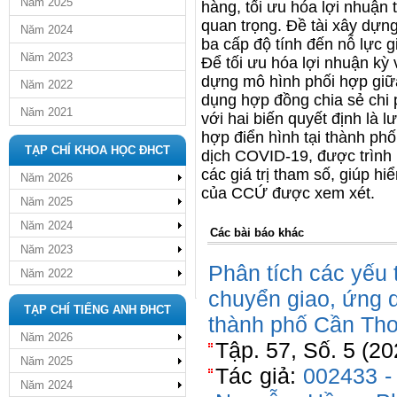
Năm 2025
hàng, tối ưu hóa lợi nhuận
quan trọng. Đề tài xây dự
Năm 2024
ba cấp độ tính đến nỗ lực g
Năm 2023
Để tối ưu hóa lợi nhuận kỳ
dựng mô hình phối hợp gi
Năm 2022
dụng hợp đồng chia sẻ chi 
Năm 2021
với hai biến quyết định là 
hợp điển hình tại thành phố
TẠP CHÍ KHOA HỌC ĐHCT
dịch COVID-19, được trình 
các giá trị tham số, giúp hi
Năm 2026
của CCỨ được xem xét.
Năm 2025
Năm 2024
Các bài báo khác
Năm 2023
Phân tích các yếu 
Năm 2022
chuyển giao, ứng d
TẠP CHÍ TIẾNG ANH ĐHCT
thành phố Cần Th
Năm 2026
Tập. 57, Số. 5 (20
Năm 2025
Tác giả:
002433 -
Năm 2024