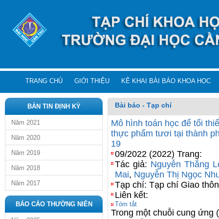
TRANG CHỦ
GIỚI THIỆU
KÊ KHAI BÀI BÁO KHOA HỌC
Bài báo - Tạp chí
BẢN TIN ĐỊNH KỲ
Mô hình toán học để tối thi
Năm 2021
thực phẩm tươi tại thành p
Năm 2020
19
Năm 2019
09/2022 (2022) Trang:
Tác giả:
Nguyễn Thắng L
Năm 2018
Mai
,
Nguyễn Thị Ngọc Nh
Năm 2017
Tạp chí: Tạp chí Giao thôn
Liên kết:
BÁO CÁO THƯỜNG NIÊN
Tóm tắt
Trong một chuỗi cung ứng (