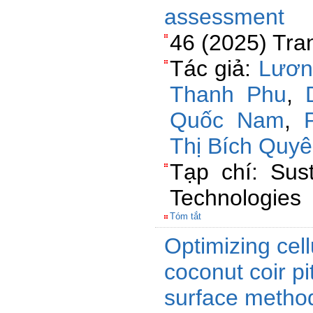
assessment
46 (2025) Tra
Tác giả:
Lươn
Thanh Phu
,
Quốc Nam
,
Thị Bích Quy
Tạp chí: Sust
Technologies
Tóm tắt
Optimizing cell
coconut coir p
surface method