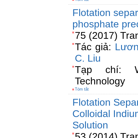
Flotation separ
phosphate prec
75 (2017) Tra
Tác giả:
Lươn
C. Liu
Tạp chí: W
Technology
Tóm tắt
Flotation Sepa
Colloidal Indi
Solution
53 (2014) Tra