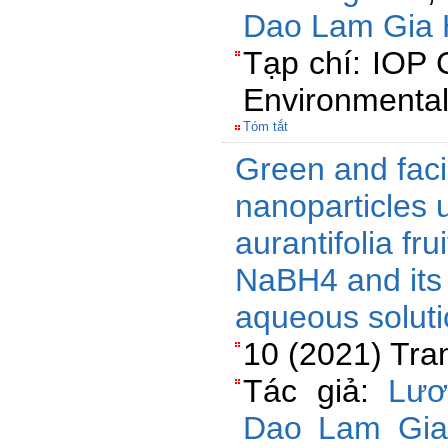
Dao Lam Gia
Tạp chí: IOP 
Environmental
Tóm tắt
Green and faci
nanoparticles u
aurantifolia fru
NaBH4 and its 
aqueous solut
10 (2021) Tra
Tác giả:
Lươ
Dao Lam Gi