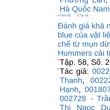
Hà Quốc Nam
Tóm tắt
Tải về
Đánh giá khả 
blue của vật l
chế từ mụn d
Hummers cải t
Tập. 58, Số. 
Tác giả:
0022
Thanh
,
0022
Hạnh
,
00180
002728 - Trầ
Thị Ngọc D