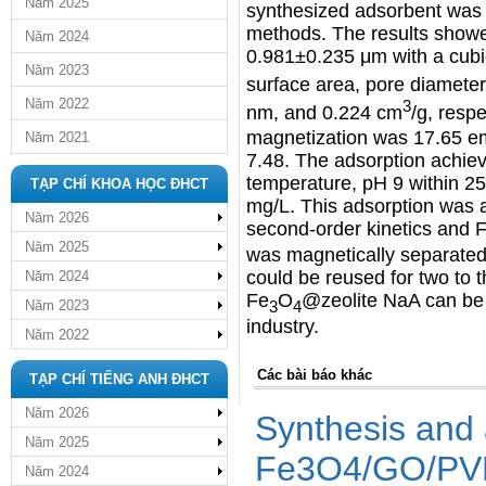
Năm 2025
synthesized adsorbent was 
methods. The results showed
Năm 2024
0.981±0.235 μm with a cubic
Năm 2023
surface area, pore diamete
Năm 2022
3
nm, and 0.224 cm
/g, resp
magnetization was 17.65 emu
Năm 2021
7.48. The adsorption achiev
temperature, pH 9 within 25 
TẠP CHÍ KHOA HỌC ĐHCT
mg/L. This adsorption was a 
Năm 2026
second-order kinetics and F
Năm 2025
was magnetically separated
could be reused for two to 
Năm 2024
Fe
O
@zeolite NaA can be 
3
4
Năm 2023
industry.
Năm 2022
Các bài báo khác
TẠP CHÍ TIẾNG ANH ĐHCT
Năm 2026
Synthesis and 
Năm 2025
Fe3O4/GO/PVP
Năm 2024