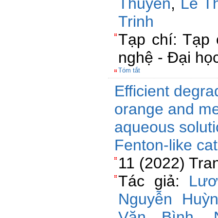
Thuyền
,
Lê T
Trinh
Tạp chí: Tạp
nghệ - Đại họ
Tóm tắt
Efficient degra
orange and met
aqueous soluti
Fenton-like ca
11 (2022) Tra
Tác giả:
Lươ
Nguyễn Huỳ
Văn Bình
,