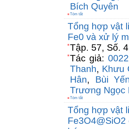
Bích Quyên
Tóm tắt
Tổng hợp vật 
Fe0 và xử lý m
Tập. 57, Số. 
Tác giả:
0022
Thanh
,
Khưu 
Hân
,
Bùi Yế
Trương Ngọc 
Tóm tắt
Tổng hợp vật l
Fe3O4@SiO2 cấ