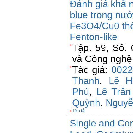
Đánh giá khả 
blue trong nướ
Fe3O4/Cu0 th
Fenton-like
Tập. 59, Số. 
và Công nghê
Tác giả:
0022
Thanh
,
Lê H
Phú
,
Lê Trần
Quỳnh
,
Nguyễ
Tóm tắt
Single and Com