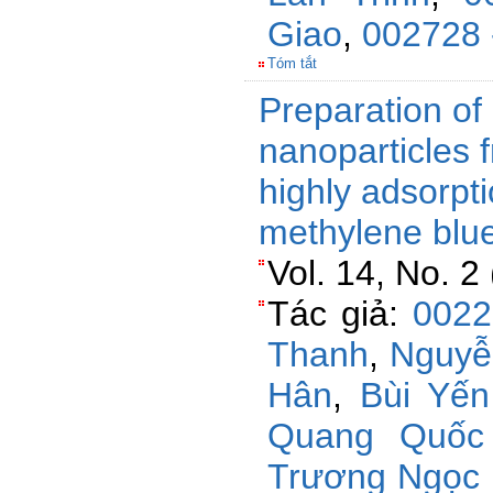
Giao
,
002728 
Tóm tắt
Preparation o
nanoparticles 
highly adsorpti
methylene blu
Vol. 14, No. 2
Tác giả:
0022
Thanh
,
Nguyễ
Hân
,
Bùi Yế
Quang Quốc 
Trương Ngọc 