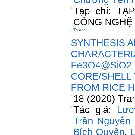
Tạp chí: T
CÔNG NGHỆ 
Tóm tắt
SYNTHESIS 
CHARACTERI
Fe3O4@SiO2
CORE/SHELL 
FROM RICE 
18 (2020) Tra
Tác giả:
Lươ
Trần Nguyễn
Bích Quyên
,