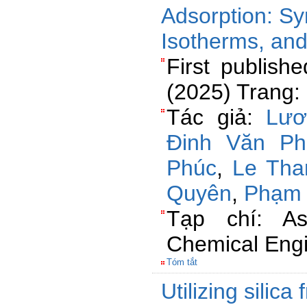
Adsorption: Syn
Isotherms, and
First publis
(2025) Trang:
Tác giả:
Lươ
Đinh Văn P
Phúc
,
Le Tha
Quyên
,
Phạm 
Tạp chí: Asi
Chemical Engi
Tóm tắt
Utilizing silica