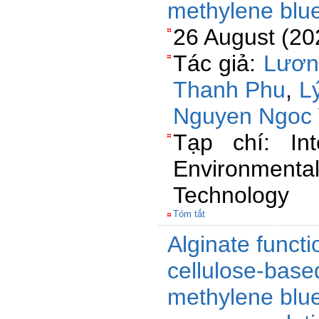
methylene blue
26 August (20
Tác giả:
Lươn
Thanh Phu
,
L
Nguyen Ngoc
Tạp chí: Int
Environme
Technology
Tóm tắt
Alginate funct
cellulose-base
methylene blue