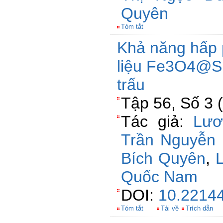
Quyên
Tóm tắt
Khả năng hấp p
liệu Fe3O4@Si
trấu
Tập 56, Số 3 
Tác giả:
Lươ
Trần Nguyễn
Bích Quyên
,
Quốc Nam
DOI:
10.22144
Tóm tắt
Tải về
Trích dẫn