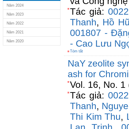
và Công nghê
Năm 2024
Tác giả:
0022
Năm 2023
Thanh
,
Hồ Hữ
Năm 2022
001807 - Đặn
Năm 2021
- Cao Lưu Ng
Năm 2020
Tóm tắt
NaY zeolite sy
ash for Chromi
Vol. 16, No. 1
Tác giả:
0022
Thanh
,
Nguye
Thi Kim Thu
,
Lan Trinh
,
0