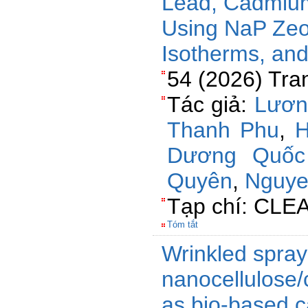
Lead, Cadmiu
Using NaP Zeoli
Isotherms, and
54 (2026) Tra
Tác giả:
Lươn
Thanh Phu
,
H
Dương Quốc
Quyên
,
Nguye
Tạp chí: CLEAN
Tóm tắt
Wrinkled spray
nanocellulose/
as bio-based c