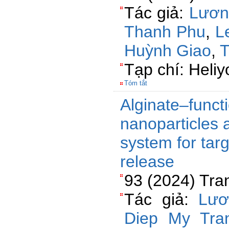
Tác giả:
Lươn
Thanh Phu
,
L
Huỳnh Giao
,
T
Tạp chí: Heliy
Tóm tắt
Alginate–funct
nanoparticles 
system for targ
release
93 (2024) Tra
Tác giả:
Lươ
Diep My Tra