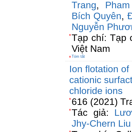
Trang
,
Pham
Bích Quyên
,
Nguyễn Phươ
Tạp chí: Tạp 
Việt Nam
Tóm tắt
Ion flotation o
cationic surfac
chloride ions
616 (2021) Tr
Tác giả:
Lươ
Jhy-Chern Liu