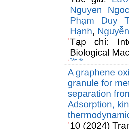
Nguyen Ngoc
Phạm Duy T
Hạnh
,
Nguyễn
Tạp chí: Int
Biological Ma
Tóm tắt
A graphene ox
granule for me
separation fro
Adsorption, ki
thermodynamic
10 (2024) Tra