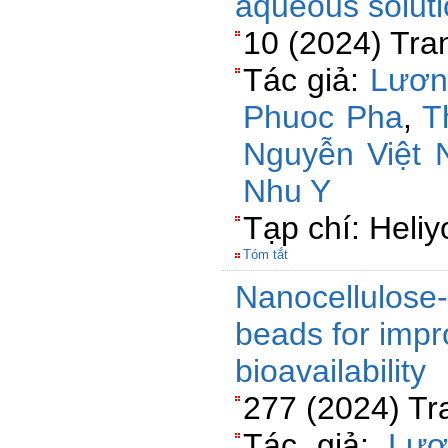
aqueous solut
10 (2024) Tra
Tác giả:
Lươn
Phuoc Pha
,
T
Nguyễn Việt 
Nhu Y
Tạp chí: Heliy
Tóm tắt
Nanocellulose-
beads for impr
bioavailability
277 (2024) Tr
Tác giả:
Lươ