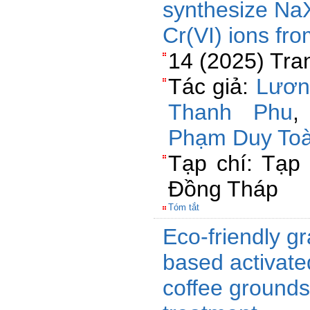
synthesize NaX
Cr(VI) ions fr
14 (2025) Tra
Tác giả:
Lươn
Thanh Phu
Phạm Duy To
Tạp chí: Tạp
Đồng Tháp
Tóm tắt
Eco-friendly g
based activate
coffee grounds