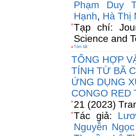
Phạm Duy T
Hạnh
,
Hà Thị
Tạp chí: Jou
Science and 
Tóm tắt
TỔNG HỢP VẬ
TÍNH TỪ BÃ 
ỨNG DỤNG X
CONGO RED
21 (2023) Tra
Tác giả:
Lươ
Nguyễn Ngọc