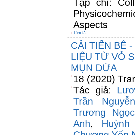
Tạp chí: Col
Physicochem
Aspects
Tóm tắt
CẢI TIẾN BÊ
LIỆU TỪ VỎ 
MỤN DỪA
18 (2020) Tra
Tác giả:
Lươ
Trần Nguyễ
Trương Ngọc
Anh
,
Huỳnh
Chương Yến 