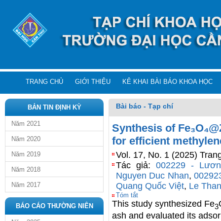
TRANG CHỦ
GIỚI THIỆU
KÊ KHAI BÀI BÁO KHOA HỌC
Bài báo - Tạp chí
BẢN TIN ĐỊNH KỲ
Năm 2021
Synthesis of Fe₃O₄@Z
for efficient methyle
Năm 2020
Vol. 17, No. 1 (2025) Tran
Năm 2019
Tác giả:
002229 - Lươ
Năm 2018
Nguyen Duc Nhan
,
002923
Năm 2017
Quang Quốc Việt
,
Le Tha
Tóm tắt
This study synthesized Fe
3
BÁO CÁO THƯỜNG NIÊN
ash and evaluated its adsor