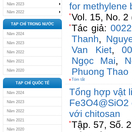
for methylene 
Năm 2023
Năm 2022
Vol. 15, No. 2
TẠP CHÍ TRONG NƯỚC
Tác giả:
0022
Năm 2024
Thanh
,
Nguye
Năm 2023
Van Kiet
,
0
Năm 2022
Ngọc Mai
,
N
Năm 2021
Phuong Thao
Năm 2020
Tóm tắt
TẠP CHÍ QUỐC TẾ
Tổng hợp vật l
Năm 2024
Fe3O4@SiO2 c
Năm 2023
với chitosan
Năm 2022
Năm 2021
Tập. 57, Số. 
Năm 2020