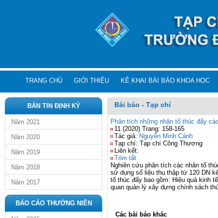
TRANG CHỦ
GIỚI THIỆU
KÊ KHAI BÀI BÁO KHOA HỌC
Bài báo - Tạp chí
BẢN TIN ĐỊNH KỲ
Phân tích những nhân tố thúc đẩy các
Năm 2021
11 (2020) Trang: 158-165
Tác giả:
Nguyễn Minh Cảnh
Năm 2020
Tạp chí: Tạp chí Công Thương
Liên kết:
Năm 2019
Tóm tắt
Nghiên cứu phân tích các nhân tố thú
Năm 2018
sử dụng số liệu thu thập từ 120 DN k
tố thúc đẩy bao gồm: Hiệu quả kinh t
Năm 2017
quan quản lý xây dựng chính sách thú
BÁO CÁO THƯỜNG NIÊN
Các bài báo khác