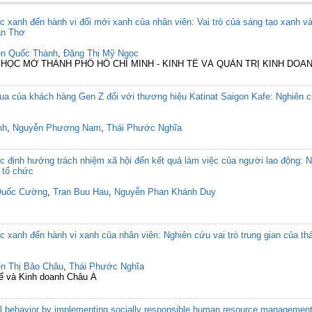
c xanh đến hành vi đổi mới xanh của nhân viên: Vai trò của sáng tạo xanh v
ần Thơ
n Quốc Thành
,
Đặng Thị Mỹ Ngọc
I HỌC MỞ THÀNH PHỐ HỒ CHÍ MINH - KINH TẾ VÀ QUẢN TRỊ KINH DOA
 mua của khách hàng Gen Z đối với thương hiệu Katinat Saigon Kafe: Nghiên cứ
nh
,
Nguyễn Phương Nam
,
Thái Phước Nghĩa
c định hướng trách nhiệm xã hội đến kết quả làm việc của người lao động: Ng
i tổ chức
Quốc Cường
,
Tran Buu Hau
,
Nguyễn Phan Khánh Duy
 xanh đến hành vi xanh của nhân viên: Nghiên cứu vai trò trung gian của thái
n Thị Bảo Châu
,
Thái Phước Nghĩa
tế và Kinh doanh Châu Á
al behavior by implementing socially responsible human resource management: