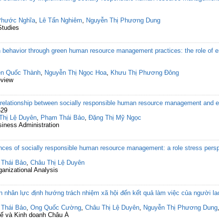
Phước Nghĩa
,
Lê Tấn Nghiêm
,
Nguyễn Thị Phương Dung
Studies
n behavior through green human resource management practices: the role of 
n Quốc Thành
,
Nguyễn Thị Ngọc Hoa
,
Khưu Thị Phương Đông
eview
 relationship between socially responsible human resource management and 
529
Thị Lệ Duyên
,
Phạm Thái Bảo
,
Đặng Thị Mỹ Ngọc
siness Administration
ces of socially responsible human resource management: a role stress pers
Thái Bảo
,
Châu Thị Lệ Duyên
ganizational Analysis
ồn nhân lực định hướng trách nhiệm xã hội đến kết quả làm việc của người l
Thái Bảo
,
Ong Quốc Cường
,
Châu Thị Lệ Duyên
,
Nguyễn Thị Phương Dung
tế và Kinh doanh Châu Á