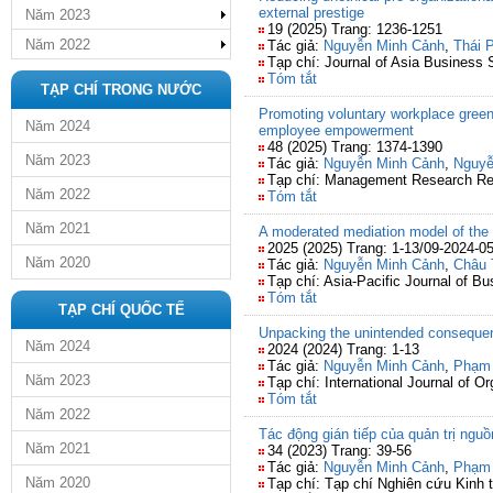
external prestige
Năm 2023
19 (2025) Trang: 1236-1251
Năm 2022
Tác giả:
Nguyễn Minh Cảnh
,
Thái 
Tạp chí: Journal of Asia Business 
Tóm tắt
TẠP CHÍ TRONG NƯỚC
Promoting voluntary workplace gree
Năm 2024
employee empowerment
48 (2025) Trang: 1374-1390
Năm 2023
Tác giả:
Nguyễn Minh Cảnh
,
Nguyễ
Tạp chí: Management Research R
Năm 2022
Tóm tắt
Năm 2021
A moderated mediation model of the
2025 (2025) Trang: 1-13/09-2024-0
Năm 2020
Tác giả:
Nguyễn Minh Cảnh
,
Châu 
Tạp chí: Asia-Pacific Journal of Bu
Tóm tắt
TẠP CHÍ QUỐC TẾ
Unpacking the unintended consequen
Năm 2024
2024 (2024) Trang: 1-13
Tác giả:
Nguyễn Minh Cảnh
,
Phạm 
Năm 2023
Tạp chí: International Journal of Or
Tóm tắt
Năm 2022
Tác động gián tiếp của quản trị ngu
Năm 2021
34 (2023) Trang: 39-56
Tác giả:
Nguyễn Minh Cảnh
,
Phạm 
Năm 2020
Tạp chí: Tạp chí Nghiên cứu Kinh 