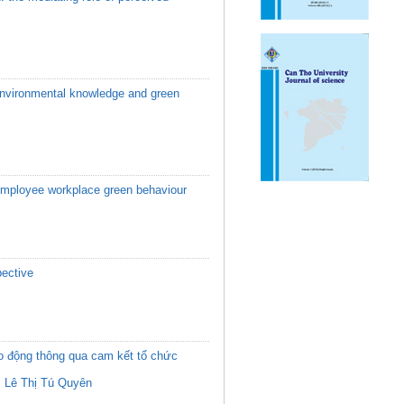
environmental knowledge and green
employee workplace green behaviour
pective
ao động thông qua cam kết tổ chức
,
Lê Thị Tú Quyên