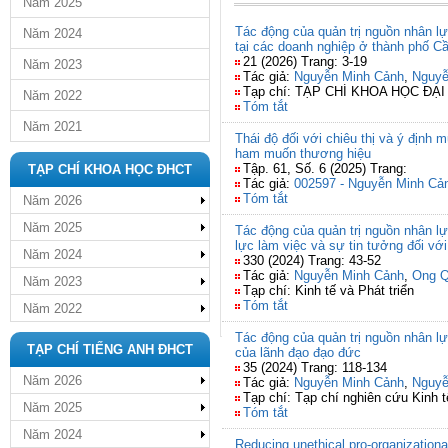
Năm 2025
Tác động của quản trị nguồn nhân lự
Năm 2024
tại các doanh nghiệp ở thành phố C
21 (2026) Trang: 3-19
Năm 2023
Tác giả:
Nguyễn Minh Cảnh
,
Nguyễ
Tạp chí: TẠP CHÍ KHOA HỌC ĐẠ
Năm 2022
Tóm tắt
Năm 2021
Thái độ đối với chiêu thị và ý định
ham muốn thương hiệu
Tập. 61, Số. 6 (2025) Trang:
TẠP CHÍ KHOA HỌC ĐHCT
Tác giả:
002597 - Nguyễn Minh Cả
Tóm tắt
Năm 2026
Năm 2025
Tác động của quản trị nguồn nhân lự
lực làm việc và sự tin tưởng đối vớ
Năm 2024
330 (2024) Trang: 43-52
Tác giả:
Nguyễn Minh Cảnh
,
Ong 
Năm 2023
Tạp chí: Kinh tế và Phát triển
Tóm tắt
Năm 2022
Tác động của quản trị nguồn nhân lực
TẠP CHÍ TIẾNG ANH ĐHCT
của lãnh đạo đạo đức
35 (2024) Trang: 118-134
Năm 2026
Tác giả:
Nguyễn Minh Cảnh
,
Nguyễ
Tạp chí: Tạp chí nghiên cứu Kinh 
Năm 2025
Tóm tắt
Năm 2024
Reducing unethical pro-organization