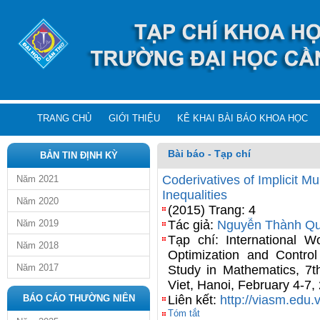
TRANG CHỦ
GIỚI THIỆU
KÊ KHAI BÀI BÁO KHOA HỌC
Bài báo - Tạp chí
BẢN TIN ĐỊNH KỲ
Coderivatives of Implicit Mul
Năm 2021
Inequalities
Năm 2020
(2015) Trang: 4
Năm 2019
Tác giả:
Nguyễn Thành Qu
Tạp chí: International 
Năm 2018
Optimization and Control
Năm 2017
Study in Mathematics, 7t
Viet, Hanoi, February 4-7,
BÁO CÁO THƯỜNG NIÊN
Liên kết:
http://viasm.edu.
Tóm tắt