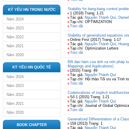
Stability for bang-bang control proble
KỶ YẾU HN TRONG NƯỚC
1 (2018) Trang: 1-21
Tác giả:
Nguyễn Thành Quí
,
Danie
Năm 2024
Tạp chí: OPTIMIZATION
Tóm tắt
Năm 2023
Stability of generalized equations un
Năm 2022
Online First (2017) Trang: 1-17
Tác giả:
Nguyễn Thành Quí
,
Hoang
Năm 2021
Tạp chí: Optimization Letters
Tóm tắt
Năm 2020
Đối đạo hàm của ánh xạ nón pháp tu
Mappings and Applications)
KỶ YẾU HN QUỐC TẾ
(2015) Trang: 49
Tác giả:
Nguyễn Thành Quí
Năm 2024
Tạp chí: Hội thảo Tối ưu và Tính t
Tóm tắt
Năm 2023
Coderivatives of implicit multifunctio
Năm 2022
Số 1 (2015) Trang: 1-21
Tác giả:
Nguyễn Thành Quí
Năm 2021
Tạp chí: Journal of Global Optimiza
Tóm tắt
Năm 2020
Generalized Differentiation of a Cla
159 (2013) Trang: 1
BOOK CHAPTER
Tác giả:
Nguyễn Thành Quí