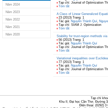
Tạp chí: Journal of Optimization T
Năm 2024
Tóm tắt
Năm 2023
A Class of Linear Generalized Equat
23 (2013) Trang: 1
Năm 2022
Tác giả:
Nguyễn Thành Quí
,
Nguye
Tạp chí: SIAM J. Optimization
Năm 2021
Tóm tắt
Năm 2020
Stability for trust-region methods via
56 (2013) Trang: 1
Tác giả:
Nguyễn Thành Quí
Tạp chí: Journal of Optimization T
Tóm tắt
Variational inequalities over Euclidea
77 (2013) Trang: 1
Tác giả:
Nguyễn Thành Quí
Tạp chí: Journal of Optimization T
Tóm tắt
Tạp chí kho
Khu II, Đại học Cần Thơ, Đường 3
Điện thoại: (0292) 3