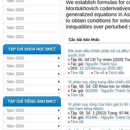
Năm 2025
We establish formulas for 
Mordukhovich coderivatives 
Năm 2024
generalized equations in A
Năm 2023
to obtain conditions for solu
inequalities over perturbed
Năm 2022
Năm 2021
Các bài báo khác
TẠP CHÍ KHOA HỌC ĐHCT
Bài toán điều khiển phân bố và điều 
tuyến tính
Năm 2026
Tập 56, Số CĐ Tự nhiên (2020) Tra
Tác giả:
Nguyễn Thành Quí
Năm 2025
DOI:
10.22144/ctu.jsi.2020.087
Tóm tắt
Tải về
Trích dẫn
Năm 2024
Năm 2023
Vi phân suy rộng trong điều khiển tố
Tập. 58, Số. CĐ Khoa học tự nhiê
Năm 2022
Tác giả:
001945 - Nguyễn Thành Q
Tóm tắt
TẠP CHÍ TIẾNG ANH ĐHCT
Vi phân suy rộng của hàm giá trị tối
đạo hàm riêng elliptic
Năm 2026
Tập. 58, Số. 1 (2022) Trang: 87-94
Tác giả:
001945 - Nguyễn Thành Q
Năm 2025
Tóm tắt
Năm 2024