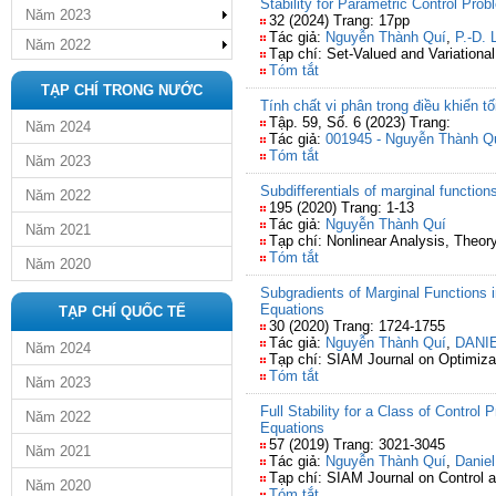
Stability for Parametric Control Pro
Năm 2023
32 (2024) Trang: 17pp
Tác giả:
Nguyễn Thành Quí
,
P.-D. 
Năm 2022
Tạp chí: Set-Valued and Variational
Tóm tắt
TẠP CHÍ TRONG NƯỚC
Tính chất vi phân trong điều khiển 
Tập. 59, Số. 6 (2023) Trang:
Năm 2024
Tác giả:
001945 - Nguyễn Thành Q
Tóm tắt
Năm 2023
Subdifferentials of marginal functio
Năm 2022
195 (2020) Trang: 1-13
Tác giả:
Nguyễn Thành Quí
Năm 2021
Tạp chí: Nonlinear Analysis, Theor
Tóm tắt
Năm 2020
Subgradients of Marginal Functions in
Equations
TẠP CHÍ QUỐC TẾ
30 (2020) Trang: 1724-1755
Tác giả:
Nguyễn Thành Quí
,
DANI
Năm 2024
Tạp chí: SIAM Journal on Optimiza
Tóm tắt
Năm 2023
Full Stability for a Class of Control P
Năm 2022
Equations
57 (2019) Trang: 3021-3045
Năm 2021
Tác giả:
Nguyễn Thành Quí
,
Danie
Tạp chí: SIAM Journal on Control 
Năm 2020
Tóm tắt