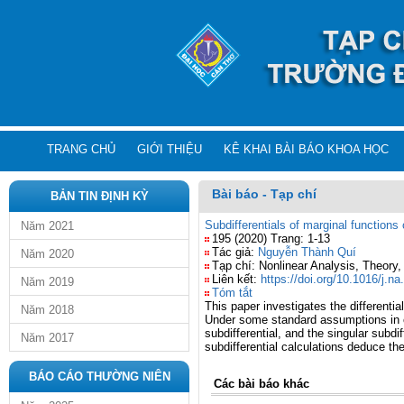
TRANG CHỦ
GIỚI THIỆU
KÊ KHAI BÀI BÁO KHOA HỌC
Bài báo - Tạp chí
BẢN TIN ĐỊNH KỲ
Subdifferentials of marginal function
Năm 2021
195 (2020) Trang: 1-13
Tác giả:
Nguyễn Thành Quí
Năm 2020
Tạp chí: Nonlinear Analysis, Theory
Liên kết:
https://doi.org/10.1016/j.n
Năm 2019
Tóm tắt
This paper investigates the differentia
Năm 2018
Under some standard assumptions in op
subdifferential, and the singular subdi
Năm 2017
subdifferential calculations deduce the
BÁO CÁO THƯỜNG NIÊN
Các bài báo khác