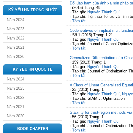
Đối đạo hàm của ánh xạ nón pháp tu
(2015) Trang: 49
KỶ YẾU HN TRONG NƯỚC
Tác giả:
Nguyễn Thành Quí
Tạp chí: Hội thảo Tối ưu và Tính t
Năm 2024
Tóm tắt
Năm 2023
Coderivatives of implicit multifunctio
Số 1 (2015) Trang: 1-21
Năm 2022
Tác giả:
Nguyễn Thành Quí
Tạp chí: Journal of Global Optimiza
Năm 2021
Tóm tắt
Năm 2020
Generalized Differentiation of a Cla
159 (2013) Trang: 1
Tác giả:
Nguyễn Thành Quí
KỶ YẾU HN QUỐC TẾ
Tạp chí: Journal of Optimization T
Tóm tắt
Năm 2024
A Class of Linear Generalized Equat
Năm 2023
23 (2013) Trang: 1
Tác giả:
Nguyễn Thành Quí
,
Nguye
Năm 2022
Tạp chí: SIAM J. Optimization
Tóm tắt
Năm 2021
Stability for trust-region methods via
Năm 2020
56 (2013) Trang: 1
Tác giả:
Nguyễn Thành Quí
Tạp chí: Journal of Optimization T
BOOK CHAPTER
Tóm tắt