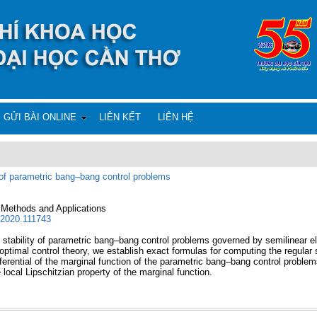
GỬI BÀI ONLINE
LIÊN KẾT
LIÊN HỆ
s of parametric bang–bang control problems
, Methods and Applications
a.2020.111743
l stability of parametric bang–bang control problems governed by semilinear ellip
timal control theory, we establish exact formulas for computing the regular 
fferential of the marginal function of the parametric bang–bang control problem
 local Lipschitzian property of the marginal function.