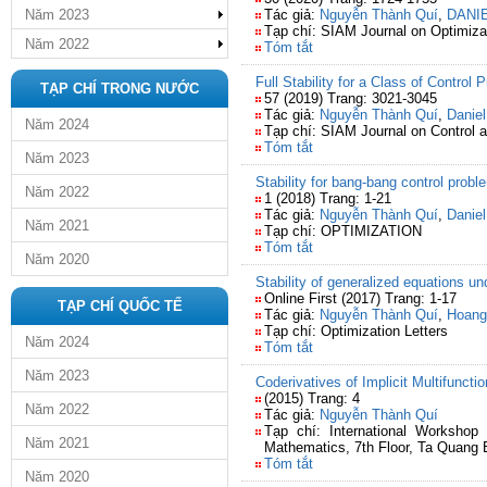
Năm 2023
Tác giả:
Nguyễn Thành Quí
,
DANI
Tạp chí: SIAM Journal on Optimiza
Năm 2022
Tóm tắt
Full Stability for a Class of Control 
TẠP CHÍ TRONG NƯỚC
57 (2019) Trang: 3021-3045
Tác giả:
Nguyễn Thành Quí
,
Danie
Năm 2024
Tạp chí: SIAM Journal on Control 
Tóm tắt
Năm 2023
Stability for bang-bang control proble
Năm 2022
1 (2018) Trang: 1-21
Tác giả:
Nguyễn Thành Quí
,
Danie
Năm 2021
Tạp chí: OPTIMIZATION
Tóm tắt
Năm 2020
Stability of generalized equations un
Online First (2017) Trang: 1-17
TẠP CHÍ QUỐC TẾ
Tác giả:
Nguyễn Thành Quí
,
Hoang
Tạp chí: Optimization Letters
Năm 2024
Tóm tắt
Năm 2023
Coderivatives of Implicit Multifunctio
(2015) Trang: 4
Năm 2022
Tác giả:
Nguyễn Thành Quí
Tạp chí: International Workshop
Năm 2021
Mathematics, 7th Floor, Ta Quang B
Tóm tắt
Năm 2020