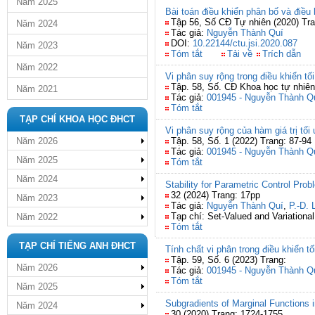
Năm 2025
Bài toán điều khiển phân bố và điều 
Tập 56, Số CĐ Tự nhiên (2020) Tra
Năm 2024
Tác giả:
Nguyễn Thành Quí
DOI:
10.22144/ctu.jsi.2020.087
Năm 2023
Tóm tắt
Tải về
Trích dẫn
Năm 2022
Vi phân suy rộng trong điều khiển tố
Tập. 58, Số. CĐ Khoa học tự nhiê
Năm 2021
Tác giả:
001945 - Nguyễn Thành Q
Tóm tắt
TẠP CHÍ KHOA HỌC ĐHCT
Vi phân suy rộng của hàm giá trị tối
Năm 2026
Tập. 58, Số. 1 (2022) Trang: 87-94
Tác giả:
001945 - Nguyễn Thành Q
Năm 2025
Tóm tắt
Năm 2024
Stability for Parametric Control Pro
32 (2024) Trang: 17pp
Năm 2023
Tác giả:
Nguyễn Thành Quí
,
P.-D. 
Tạp chí: Set-Valued and Variational
Năm 2022
Tóm tắt
TẠP CHÍ TIẾNG ANH ĐHCT
Tính chất vi phân trong điều khiển 
Tập. 59, Số. 6 (2023) Trang:
Năm 2026
Tác giả:
001945 - Nguyễn Thành Q
Tóm tắt
Năm 2025
Subgradients of Marginal Functions i
Năm 2024
30 (2020) Trang: 1724-1755