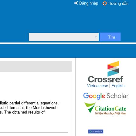
Đăng nhập
Hướng dẫn
Tìm
Vietnamese
|
English
tic partial differential equations.
subdifferential, the Mordukhovich
s. The obtained results of