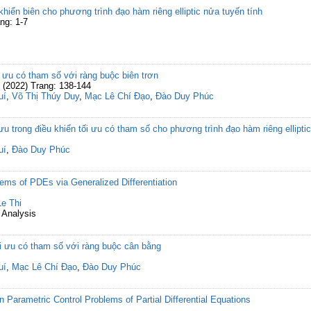
khiển biên cho phương trình đạo hàm riêng elliptic nửa tuyến tính
ng: 1-7
i ưu có tham số với ràng buộc biên trơn
n (2022) Trang: 138-144
uí
,
Võ Thị Thúy Duy
,
Mạc Lê Chí Đạo
,
Đào Duy Phúc
 ưu trong điều khiển tối ưu có tham số cho phương trình đạo hàm riêng elliptic
uí
,
Đào Duy Phúc
blems of PDEs via Generalized Differentiation
Le Thi
 Analysis
tối ưu có tham số với ràng buộc cân bằng
uí
,
Mạc Lê Chí Đạo
,
Đào Duy Phúc
n Parametric Control Problems of Partial Differential Equations