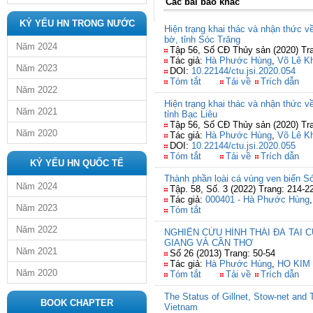
Các bài báo khác
KỶ YẾU HN TRONG NƯỚC
Hiện trạng khai thác và nhận thức v
bờ, tỉnh Sóc Trăng
Năm 2024
Tập 56, Số CĐ Thủy sản (2020) Tr
Tác giả:
Hà Phước Hùng
,
Võ Lê K
Năm 2023
DOI:
10.22144/ctu.jsi.2020.054
Tóm tắt
Tải về
Trích dẫn
Năm 2022
Hiện trạng khai thác và nhận thức v
Năm 2021
tỉnh Bạc Liêu
Tập 56, Số CĐ Thủy sản (2020) Tr
Năm 2020
Tác giả:
Hà Phước Hùng
,
Võ Lê K
DOI:
10.22144/ctu.jsi.2020.055
Tóm tắt
Tải về
Trích dẫn
KỶ YẾU HN QUỐC TẾ
Thành phần loài cá vùng ven biển Só
Năm 2024
Tập. 58, Số. 3 (2022) Trang: 214-2
Tác giả:
000401 - Hà Phước Hùng
Năm 2023
Tóm tắt
Năm 2022
NGHIÊN CỨU HÌNH THÁI ĐÁ TAI 
GIANG VÀ CẦN THƠ
Năm 2021
Số 26 (2013) Trang: 50-54
Tác giả:
Hà Phước Hùng
,
HO KIM 
Năm 2020
Tóm tắt
Tải về
Trích dẫn
The Status of Gillnet, Stow-net and 
BOOK CHAPTER
Vietnam