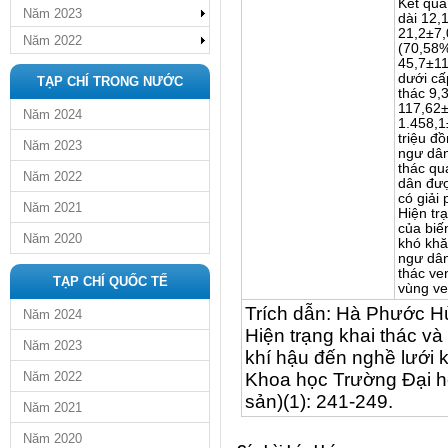
Kết quả
Năm 2023
dài 12,
21,2±7,
Năm 2022
(70,58%
45,7±11
dưới cấ
TẠP CHÍ TRONG NƯỚC
thác 9,
117,62±
Năm 2024
1.458,1
triệu đ
Năm 2023
ngư dân
thác qu
Năm 2022
dân đượ
có giải
Năm 2021
Hiện tr
của biế
Năm 2020
khó khă
ngư dân
thác ve
TẠP CHÍ QUỐC TẾ
vùng ve
Trích dẫn: Hà Phước H
Năm 2024
Hiện trạng khai thác và
Năm 2023
khí hậu đến nghề lưới k
Năm 2022
Khoa học Trường Đại h
sản)(1): 241-249.
Năm 2021
Năm 2020