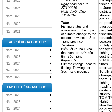
21/10/2019
the imp
Năm 2025
Ngày nhận bài sửa:
fishing
27/11/2019
to June
Năm 2024
Ngày
duyệt đăng
:
distric
23/04/2020
showed 
Năm 2023
are at 
Title:
respect
Năm 2022
Fishing status and
average
awareness of the impact
people/
Năm 2021
of climate change to the
fisherm
coastal trawl-net in Soc
educati
Trang province
season 
TẠP CHÍ KHOA HỌC ĐHCT
Từ khóa:
to July 
Biến đổi khí hậu, khai
tons/yea
Năm 2026
thác ven bờ, lưới kéo,
fishing 
tỉnh Sóc Trăng
cost is
Năm 2025
Keywords:
2.14±0.6
Năm 2024
Climate change, coastal
times. T
fishing, Trawling net,
decreas
Năm 2023
Soc Trang province
Totally
change,
Năm 2022
them. T
fishing 
trawlin
TẠP CHÍ TIẾNG ANH ĐHCT
destroy
strickly.
Năm 2026
TÓM T
Nghiên 
Năm 2025
khai th
Năm 2024
đã được