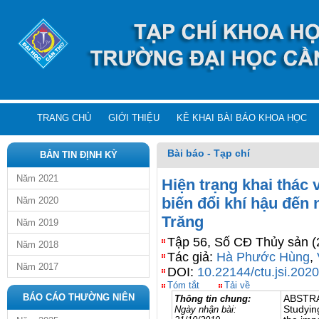
TRANG CHỦ
GIỚI THIỆU
KÊ KHAI BÀI BÁO KHOA HỌC
Bài báo - Tạp chí
BẢN TIN ĐỊNH KỲ
Năm 2021
Hiện trạng khai thác 
biến đổi khí hậu đến 
Năm 2020
Trăng
Năm 2019
Tập 56, Số CĐ Thủy sản (
Năm 2018
Tác giả:
Hà Phước Hùng
,
Năm 2017
DOI:
10.22144/ctu.jsi.202
Tóm tắt
Tải về
BÁO CÁO THƯỜNG NIÊN
Thông tin chung:
ABSTR
Ngày nhận bài:
Studyin