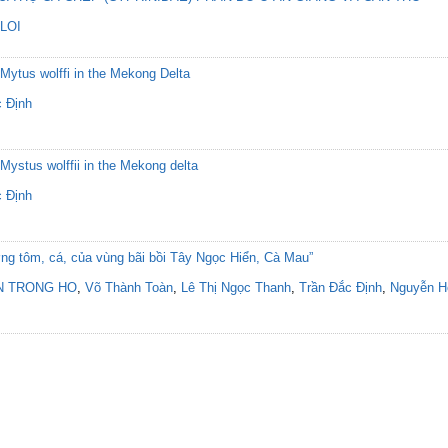
LOI
 Mytus wolffi in the Mekong Delta
c Định
 Mystus wolffii in the Mekong delta
c Định
ợng tôm, cá, của vùng bãi bồi Tây Ngọc Hiển, Cà Mau”
N TRONG HO
,
Võ Thành Toàn
,
Lê Thị Ngọc Thanh
,
Trần Đắc Định
,
Nguyễn H