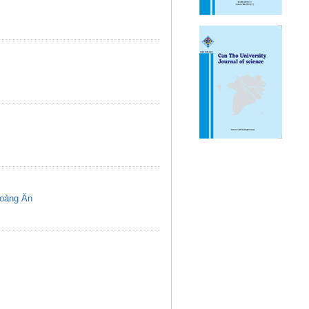
oàng Ân