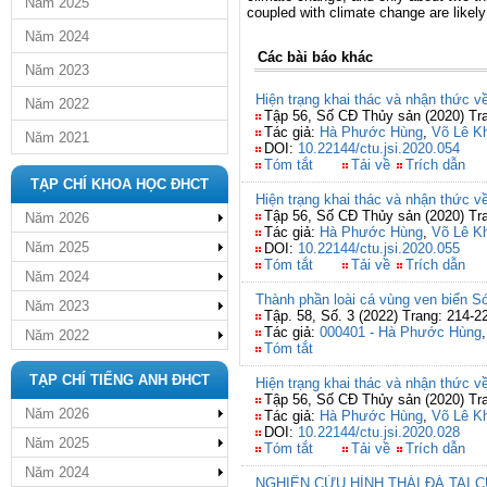
Năm 2025
coupled with climate change are likely 
Năm 2024
Các bài báo khác
Năm 2023
Hiện trạng khai thác và nhận thức v
Năm 2022
Tập 56, Số CĐ Thủy sản (2020) Tr
Tác giả:
Hà Phước Hùng
,
Võ Lê K
Năm 2021
DOI:
10.22144/ctu.jsi.2020.054
Tóm tắt
Tải về
Trích dẫn
TẠP CHÍ KHOA HỌC ĐHCT
Hiện trạng khai thác và nhận thức về
Tập 56, Số CĐ Thủy sản (2020) Tr
Năm 2026
Tác giả:
Hà Phước Hùng
,
Võ Lê K
Năm 2025
DOI:
10.22144/ctu.jsi.2020.055
Tóm tắt
Tải về
Trích dẫn
Năm 2024
Thành phần loài cá vùng ven biển Só
Năm 2023
Tập. 58, Số. 3 (2022) Trang: 214-2
Tác giả:
000401 - Hà Phước Hùng
Năm 2022
Tóm tắt
TẠP CHÍ TIẾNG ANH ĐHCT
Hiện trạng khai thác và nhận thức v
Tập 56, Số CĐ Thủy sản (2020) Tr
Năm 2026
Tác giả:
Hà Phước Hùng
,
Võ Lê K
DOI:
10.22144/ctu.jsi.2020.028
Năm 2025
Tóm tắt
Tải về
Trích dẫn
Năm 2024
NGHIÊN CỨU HÌNH THÁI ĐÁ TAI 