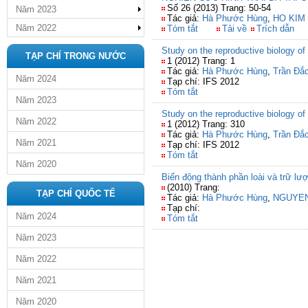
Số 26 (2013) Trang: 50-54
Năm 2023
Tác giả:
Hà Phước Hùng
,
HO KIM 
Năm 2022
Tóm tắt
Tải về
Trích dẫn
Study on the reproductive biology of
TẠP CHÍ TRONG NƯỚC
1 (2012) Trang: 1
Tác giả:
Hà Phước Hùng
,
Trần Đắ
Năm 2024
Tạp chí: IFS 2012
Tóm tắt
Năm 2023
Study on the reproductive biology of
Năm 2022
1 (2012) Trang: 310
Tác giả:
Hà Phước Hùng
,
Trần Đắ
Năm 2021
Tạp chí: IFS 2012
Tóm tắt
Năm 2020
Biến động thành phần loài và trữ lư
(2010) Trang:
TẠP CHÍ QUỐC TẾ
Tác giả:
Hà Phước Hùng
,
NGUYE
Tạp chí:
Năm 2024
Tóm tắt
Năm 2023
Năm 2022
Năm 2021
Năm 2020