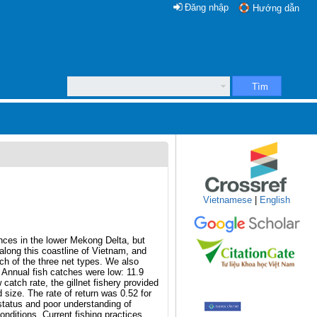
Đăng nhập
Hướng dẫn
Tìm
Vietnamese
|
English
inces in the lower Mekong Delta, but
along this coastline of Vietnam, and
ch of the three net types. We also
Annual fish catches were low: 11.9
w catch rate, the gillnet fishery provided
 size. The rate of return was 0.52 for
l status and poor understanding of
nditions. Current fishing practices,