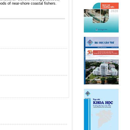
oods of near-shore coastal fishers.