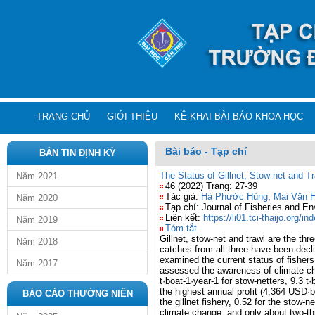
TRANG CHỦ
GIỚI THIỆU
KÊ KHAI BÀI BÁO KHOA HỌC
Bài báo - Tạp chí
BẢN TIN ĐỊNH KỲ
The Status of Gillnet, Stow-net and T
Năm 2021
46 (2022) Trang: 27-39
Tác giả:
Hà Phước Hùng
,
Mai Văn H
Năm 2020
Tạp chí: Journal of Fisheries and E
Liên kết:
https://li01.tci-thaijo.org/
Năm 2019
Tóm tắt
Gillnet, stow-net and trawl are the th
Năm 2018
catches from all three have been decli
examined the current status of fishers
Năm 2017
assessed the awareness of climate cha
t·boat
-1
·year
-1
for stow-netters, 9.3 t·
the highest annual profit (4,364 USD·
BÁO CÁO THƯỜNG NIÊN
the gillnet fishery, 0.52 for the stow-
climate change, and only about two-thi