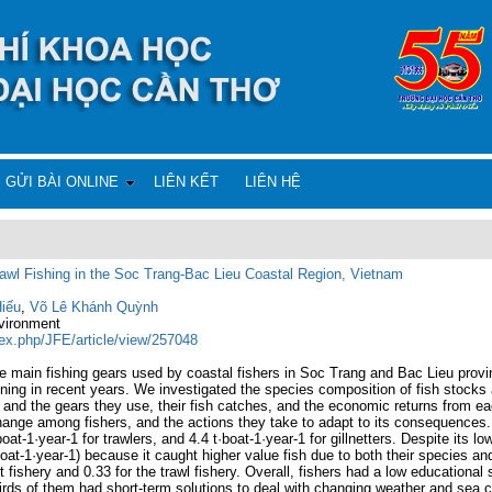
GỬI BÀI ONLINE
LIÊN KẾT
LIÊN HỆ
rawl Fishing in the Soc Trang-Bac Lieu Coastal Region, Vietnam
iếu
,
Võ Lê Khánh Quỳnh
nvironment
index.php/JFE/article/view/257048
ree main fishing gears used by coastal fishers in Soc Trang and Bac Lieu prov
ning in recent years. We investigated the species composition of fish stocks 
 and the gears they use, their fish catches, and the economic returns from ea
nge among fishers, and the actions they take to adapt to its consequences. 
boat
-1
·year
-1
for trawlers, and 4.4 t·boat
-1
·year
-1
for gillnetters. Despite its lo
boat
-1
·year
-1
) because it caught higher value fish due to both their species and
net fishery and 0.33 for the trawl fishery. Overall, fishers had a low educationa
rds of them had short-term solutions to deal with changing weather and sea co