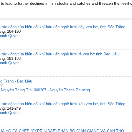
to lead to further declines in fish stocks and catches and threaten the livelih
ề tác động của biến đổi khí hậu đến nghề lưới đáy ven bờ, tỉnh Sóc Trăng
ang: 184-190
hánh Quỳnh
 tác động của biến đổi khí hậu đến nghề lưới rê ven bờ tỉnh Bạc Liêu
ang: 191-198
hánh Quỳnh
c Trăng - Bạc Liêu
22
,
Nguyễn Trung Tín
,
000267 - Nguyễn Thanh Phương
ề tác động của biến đổi khí hậu đến nghề lưới kéo ven bờ, tỉnh Sóc Trăng
ang: 241-249
hánh Quỳnh
CỦA HỌ CÁ CHÉP (CYPRINIDAE) PHÂN BỐ Ở AN GIANG VÀ CẦN THƠ