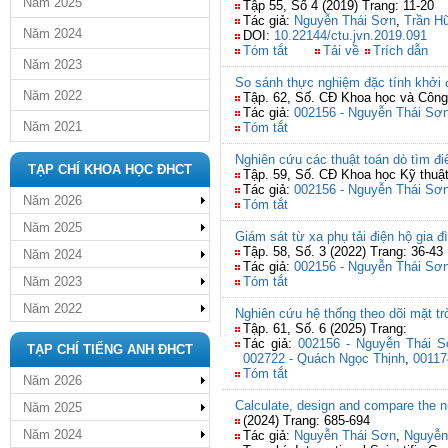
Năm 2025
Tập 55, Số 4 (2019) Trang: 11-20
Tác giả:
Nguyễn Thái Sơn
,
Trần H
Năm 2024
DOI:
10.22144/ctu.jvn.2019.091
Tóm tắt
Tải về
Trích dẫn
Năm 2023
So sánh thực nghiệm đặc tính khởi đ
Năm 2022
Tập. 62, Số. CĐ Khoa học và Công 
Tác giả:
002156 - Nguyễn Thái Sơ
Năm 2021
Tóm tắt
Nghiên cứu các thuật toán dò tìm 
TẠP CHÍ KHOA HỌC ĐHCT
Tập. 59, Số. CĐ Khoa học Kỹ thuậ
Tác giả:
002156 - Nguyễn Thái Sơ
Năm 2026
Tóm tắt
Năm 2025
Giám sát từ xa phụ tải điện hộ gia 
Tập. 58, Số. 3 (2022) Trang: 36-43
Năm 2024
Tác giả:
002156 - Nguyễn Thái Sơ
Năm 2023
Tóm tắt
Năm 2022
Nghiên cứu hệ thống theo dõi mặt tr
Tập. 61, Số. 6 (2025) Trang:
Tác giả:
002156 - Nguyễn Thái 
TẠP CHÍ TIẾNG ANH ĐHCT
002722 - Quách Ngọc Thịnh
,
00117
Tóm tắt
Năm 2026
Calculate, design and compare the nu
Năm 2025
(2024) Trang: 685-694
Năm 2024
Tác giả:
Nguyễn Thái Sơn
,
Nguyễn