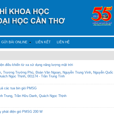
GỬI BÀI ONLINE
LIÊN KẾT
LIÊN HỆ
iện điều khiển từ xa sử dụng năng lượng mặt trời
n
,
Trương Trường Phú
,
Đoàn Văn Ngoan
,
Nguyễn Trung Vinh
,
Nguyễn Quốc
Quách Ngọc Thịnh
,
001174 - Trần Trung Tính
 quả các tua bin gió PMSG
nh Trung
,
Trần Hữu Danh
,
Quách Ngọc Thịnh
y phát điện gió PMSG 200 W