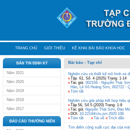
TRANG CHỦ
GIỚI THIỆU
KÊ KHAI BÀI BÁO KHOA HỌC
Bài báo - Tạp chí
BẢN TIN ĐỊNH KỲ
Năm 2021
Nghiên cứu và thiết kế mô hình xe đ
Tập. 61, Số. 4 (2025) Trang: 1-14
Năm 2020
Tác giả:
002156 - Nguyễn Thái Sơ
Hào
,
Lê Võ Hoàng Sơn
,
002722 - 
Năm 2019
Tóm tắt
Năm 2018
Nghiên cứu giải pháp kết hợp hiệu
Tập 56, Số 5 (2020) Trang: 1-9
Năm 2017
Tác giả:
Nguyễn Thái Sơn
,
Đào Mi
DOI:
10.22144/ctu.jvn.2020.106
Tóm tắt
Tải về
Trích dẫn
BÁO CÁO THƯỜNG NIÊN
Tìm điểm công suất cực đại của má