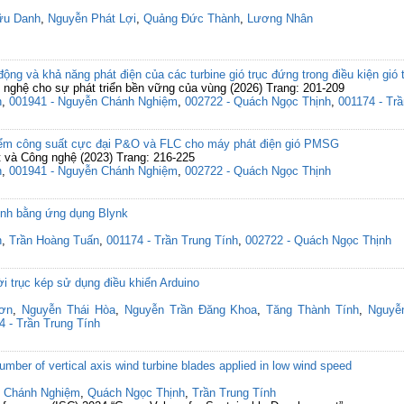
ữu Danh
,
Nguyễn Phát Lợi
,
Quảng Đức Thành
,
Lương Nhân
ộng và khả năng phát điện của các turbine gió trục đứng trong điều kiện gió 
nghệ cho sự phát triển bền vững của vùng (2026) Trang: 201-209
n
,
001941 - Nguyễn Chánh Nghiệm
,
002722 - Quách Ngọc Thịnh
,
001174 - Trầ
điểm công suất cực đại P&O và FLC cho máy phát điện gió PMSG
t và Công nghệ (2023) Trang: 216-225
n
,
001941 - Nguyễn Chánh Nghiệm
,
002722 - Quách Ngọc Thịnh
đình bằng ứng dụng Blynk
n
,
Trần Hoàng Tuấn
,
001174 - Trần Trung Tính
,
002722 - Quách Ngọc Thịnh
ời trục kép sử dụng điều khiển Arduino
Sơn
,
Nguyễn Thái Hòa
,
Nguyễn Trần Đăng Khoa
,
Tăng Thành Tính
,
Nguyễ
4 - Trần Trung Tính
mber of vertical axis wind turbine blades applied in low wind speed
 Chánh Nghiệm
,
Quách Ngọc Thịnh
,
Trần Trung Tính