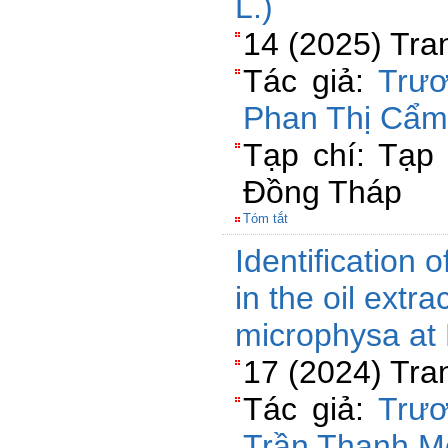
L.)
14 (2025) Tra
Tác giả:
Trư
Phan Thị Cẩm
Tạp chí: Tạp
Đồng Tháp
Tóm tắt
Identification
in the oil extr
microphysa at 
17 (2024) Tra
Tác giả:
Trư
Trần Thanh M