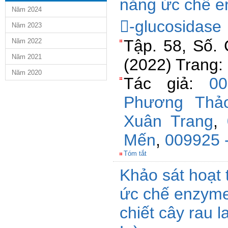
năng ức chế e
Năm 2024
-glucosidase
Năm 2023
Tập. 58, Số. 
Năm 2022
Năm 2021
(2022) Trang:
Năm 2020
Tác giả:
0
Phương Thả
Xuân Trang
,
Mến
,
009925 -
Tóm tắt
Khảo sát hoạt 
ức chế enzyme
chiết cây rau 