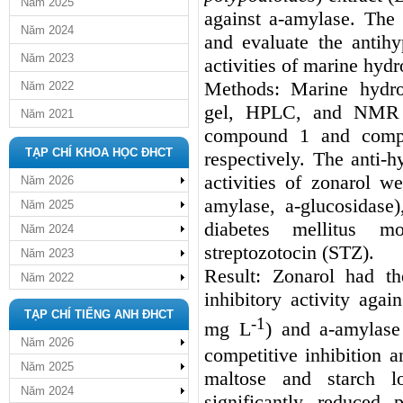
Năm 2025
against
a
-amylase. The p
Năm 2024
and evaluate the antihy
Năm 2023
activities of marine hyd
Methods:
Marine hydro
Năm 2022
gel, HPLC, and NMR s
Năm 2021
compound 1 and compo
TẠP CHÍ KHOA HỌC ĐHCT
respectively. The anti-h
activities of zonarol w
Năm 2026
amylase,
a
-glucosidase
Năm 2025
diabetes mellitus 
Năm 2024
streptozotocin (STZ).
Năm 2023
Result:
Zonarol had th
Năm 2022
inhibitory activity agai
TẠP CHÍ TIẾNG ANH ĐHCT
-
1
mg L
) and
a
-amylase
Năm 2026
competitive inhibition 
Năm 2025
maltose and starch lo
Năm 2024
signi
fi
cantly reduced p