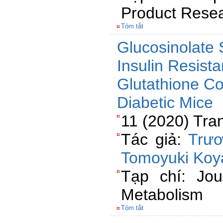
Product Rese
Tóm tắt
Glucosinolate 
Insulin Resist
Glutathione C
Diabetic Mice
11 (2020) Tra
Tác giả:
Trư
Tomoyuki Ko
Tạp chí: Jou
Metabolism
Tóm tắt