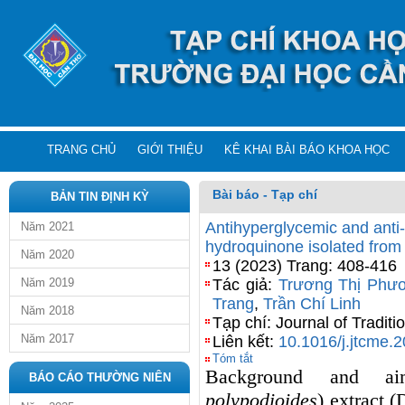
TRANG CHỦ
GIỚI THIỆU
KÊ KHAI BÀI BÁO KHOA HỌC
Bài báo - Tạp chí
BẢN TIN ĐỊNH KỲ
Antihyperglycemic and anti-t
Năm 2021
hydroquinone isolated from 
Năm 2020
13 (2023) Trang: 408-416
Năm 2019
Tác giả:
Trương Thị Phư
Trang
,
Trần Chí Linh
Năm 2018
Tạp chí: Journal of Tradi
Năm 2017
Liên kết:
10.1016/j.jtcme.
Tóm tắt
Background and 
BÁO CÁO THƯỜNG NIÊN
polypodioides
) extract (