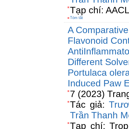
Tạp chí: AACL
Tóm tắt
A Comparative
Flavonoid Cont
AntiInflammato
Different Solve
Portulaca oler
Induced Paw E
7 (2023) Tran
Tác giả:
Trư
Trần Thanh M
Tạp chí: Trop