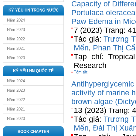
Capacity of Differe
KỶ YẾU HN TRONG NƯỚC
Portulaca olerace
Paw Edema in Mic
Năm 2024
7 (2023) Trang: 4
Năm 2023
Tác giả:
Trương T
Năm 2022
Mến
,
Phan Thị C
Năm 2021
Tạp chí: Tropica
Năm 2020
Research
KỶ YẾU HN QUỐC TẾ
Tóm tắt
Năm 2024
Antihyperglycemic 
Năm 2023
activity of marine 
brown algae (Dicty
Năm 2022
13 (2023) Trang: 
Năm 2021
Tác giả:
Trương T
Năm 2020
Mến
,
Đái Thị Xuâ
BOOK CHAPTER