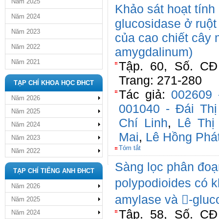
Năm 2025
Khảo sát hoạt tín
Năm 2024
glucosidase ở ruộ
Năm 2023
của cao chiết câ
Năm 2022
amygdalinum)
Năm 2021
Tập. 60, Số. CĐ 
Trang: 271-280
TẠP CHÍ KHOA HỌC ĐHCT
Tác giả:
002609 
Năm 2026
001040 - Đái Th
Năm 2025
Chí Linh
,
Lê Thị
Năm 2024
Mai
,
Lê Hồng Phá
Năm 2023
Tóm tắt
Năm 2022
Sàng lọc phân đoạn
TẠP CHÍ TIẾNG ANH ĐHCT
polypodioides có 
Năm 2026
amylase và -gluc
Năm 2025
Tập. 58, Số. CĐ 
Năm 2024