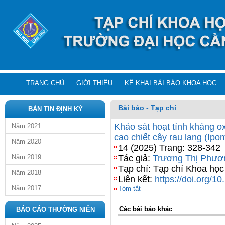
TRANG CHỦ
GIỚI THIỆU
KÊ KHAI BÀI BÁO KHOA HỌC
Bài báo - Tạp chí
BẢN TIN ĐỊNH KỲ
Khảo sát hoạt tính kháng o
Năm 2021
cao chiết cây rau lang (Ipo
Năm 2020
14 (2025) Trang: 328-342
Năm 2019
Tác giả:
Trương Thị Phươ
Tạp chí: Tạp chí Khoa họ
Năm 2018
Liên kết:
https://doi.org/
Năm 2017
Tóm tắt
Các bài báo khác
BÁO CÁO THƯỜNG NIÊN