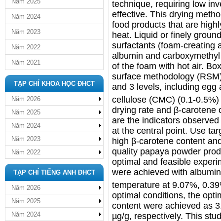
Năm 2025
technique, requiring low inv
effective. This drying method
Năm 2024
food products that are high
Năm 2023
heat. Liquid or finely groun
surfactants (foam-creating 
Năm 2022
albumin and carboxymethyl c
Năm 2021
of the foam with hot air. 
surface methodology (RSM) w
TẠP CHÍ KHOA HỌC ĐHCT
and 3 levels, including egg
cellulose (CMC) (0.1-0.5%)
Năm 2026
drying rate and β-carotene 
Năm 2025
are the indicators observed
Năm 2024
at the central point. Use ta
Năm 2023
high β-carotene content and
quality papaya powder produ
Năm 2022
optimal and feasible experi
were achieved with albumin
TẠP CHÍ TIẾNG ANH ĐHCT
temperature at 9.07%, 0.3
Năm 2026
optimal conditions, the opti
Năm 2025
content were achieved as 3
Năm 2024
µg/g, respectively. This stu