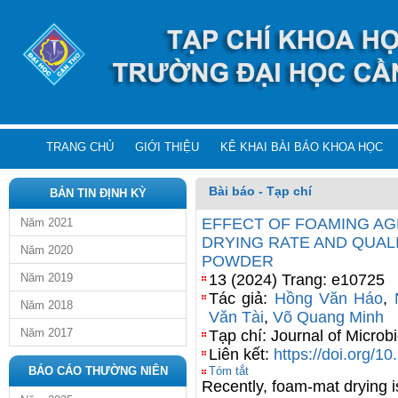
TRANG CHỦ
GIỚI THIỆU
KÊ KHAI BÀI BÁO KHOA HỌC
Bài báo - Tạp chí
BẢN TIN ĐỊNH KỲ
EFFECT OF FOAMING A
Năm 2021
DRYING RATE AND QUAL
Năm 2020
POWDER
Năm 2019
13 (2024) Trang: e10725
Tác giả:
Hồng Văn Háo
,
Năm 2018
Văn Tài
,
Võ Quang Minh
Năm 2017
Tạp chí: Journal of Micro
Liên kết:
https://doi.org/1
BÁO CÁO THƯỜNG NIÊN
Tóm tắt
Recently, foam-mat drying i