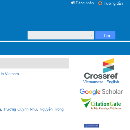
Đăng nhập
Hướng dẫn
Tìm
 in Vietnam
Vietnamese
|
English
g
,
Trương Quỳnh Như
,
Nguyễn Trọng