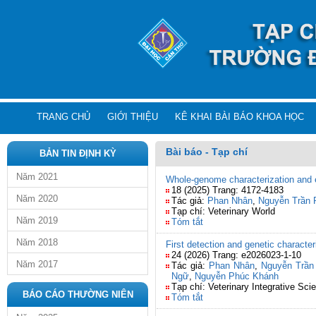
TRANG CHỦ
GIỚI THIỆU
KÊ KHAI BÀI BÁO KHOA HỌC
Bài báo - Tạp chí
BẢN TIN ĐỊNH KỲ
Năm 2021
Whole-genome characterization and e
18 (2025) Trang: 4172-4183
Năm 2020
Tác giả:
Phan Nhân
,
Nguyễn Trần 
Tạp chí: Veterinary World
Năm 2019
Tóm tắt
Năm 2018
First detection and genetic characte
24 (2026) Trang: e2026023-1-10
Năm 2017
Tác giả:
Phan Nhân
,
Nguyễn Trần
Ngữ
,
Nguyễn Phúc Khánh
Tạp chí: Veterinary Integrative Sci
BÁO CÁO THƯỜNG NIÊN
Tóm tắt