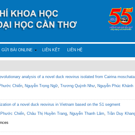
GỬI BÀI ONLINE
LIÊN KẾT
LIÊN HỆ
volutionary analysis of a novel duck reovirus isolated from Cairina moschata
Phước Chiến
,
Nguyễn Trọng Ngữ
,
Trương Quỳnh Như
,
Nguyễn Phúc Khánh
rization of a novel duck reovirus in Vietnam based on the S1 segment
 Phước Chiến
,
Châu Thị Huyền Trang
,
Nguyễn Thanh Lãm
,
Trần Duy Khan
ences