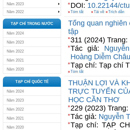
DOI:
10.22144/ctu
Năm 2023
Năm 2022
Tóm tắt
Tải về
Trích dẫn
Tổng quan nghiên 
TẠP CHÍ TRONG NƯỚC
tập
Năm 2024
311 (2024) Trang:
Năm 2023
Tác giả:
Nguyễn
Năm 2022
Hoàng Diễm Châ
Năm 2021
Tạp chí: Tạp chí T
Năm 2020
Tóm tắt
THUẬN LỢI VÀ K
TẠP CHÍ QUỐC TẾ
TRỰC TUYẾN CỦA
Năm 2024
HỌC CẦN THƠ
Năm 2023
229 (2023) Trang:
Năm 2022
Tác giả:
Nguyễn T
Năm 2021
Tạp chí: TẠP C
Năm 2020