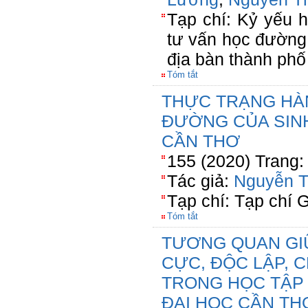
Tạp chí: Kỷ yếu h
tư vấn học đường 
địa bàn thành ph
Tóm tắt
THỰC TRẠNG HÀN
ĐƯỜNG CỦA SIN
CẦN THƠ
155 (2020) Trang:
Tác giả:
Nguyễn T
Tạp chí: Tạp chí 
Tóm tắt
TƯƠNG QUAN GIỮ
CỰC, ĐỘC LẬP, 
TRONG HỌC TẬP
ĐẠI HỌC CẦN TH