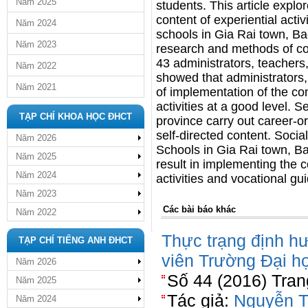
Năm 2025
students. This article explo
content of experiential activ
Năm 2024
schools in Gia Rai town, Ba
Năm 2023
research and methods of col
43 administrators, teachers
Năm 2022
showed that administrators,
Năm 2021
of implementation of the con
activities at a good level. 
TẠP CHÍ KHOA HỌC ĐHCT
province carry out career-or
self-directed content. Socia
Năm 2026
Schools in Gia Rai town, Ba
Năm 2025
result in implementing the c
Năm 2024
activities and vocational gu
Năm 2023
Các bài báo khác
Năm 2022
Thực trạng định hư
TẠP CHÍ TIẾNG ANH ĐHCT
viên Trường Đại h
Năm 2026
Số 44 (2016) Tran
Năm 2025
Tác giả:
Nguyễn T
Năm 2024