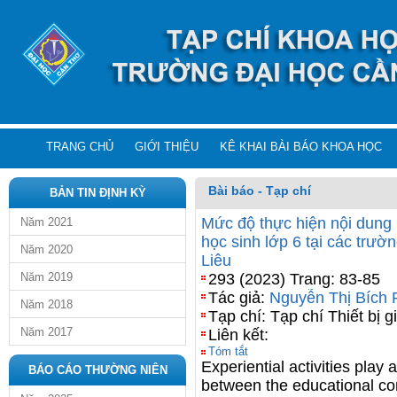
TRANG CHỦ
GIỚI THIỆU
KÊ KHAI BÀI BÁO KHOA HỌC
Bài báo - Tạp chí
BẢN TIN ĐỊNH KỲ
Mức độ thực hiện nội dung 
Năm 2021
học sinh lớp 6 tại các trườn
Năm 2020
Liêu
Năm 2019
293 (2023) Trang: 83-85
Tác giả:
Nguyễn Thị Bích
Năm 2018
Tạp chí: Tạp chí Thiết bị g
Năm 2017
Liên kết:
Tóm tắt
Experiential activities play 
BÁO CÁO THƯỜNG NIÊN
between the educational cont