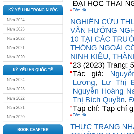
ĐẠI HỌC THÁI
KỶ YẾU HN TRONG NƯỚC
Tóm tắt
NGHIÊN CỨU TH
Năm 2024
VẤN HƯỚNG NGH
Năm 2023
10 TẠI CÁC TRƯ
Năm 2022
THÔNG NGOÀI C
Năm 2021
NINH KIỀU, THÀ
Năm 2020
23 (2023) Trang: 
KỶ YẾU HN QUỐC TẾ
Tác giả:
Nguyễ
Năm 2024
Lương
,
Lư Thị 
Năm 2023
Nguyễn Hoàng N
Thị Bích Quyền
,
Đ
Năm 2022
Tạp chí: Tạp chí 
Năm 2021
Tóm tắt
Năm 2020
THỰC TRẠNG NHÂ
BOOK CHAPTER