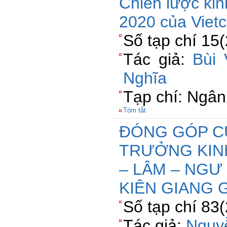
Chiên lược ki
2020 của Viet
Số tạp chí 15
Tác giả:
Bùi 
Nghĩa
Tạp chí: Ngâ
Tóm tắt
ĐÓNG GÓP C
TRƯỞNG KIN
– LÂM – NGƯ
KIÊN GIANG G
Số tạp chí 83
Tác giả:
Nguy