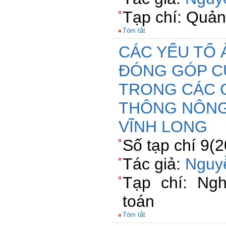
Tạp chí: Quản 
Tóm tắt
CÁC YẾU TỐ
ĐÓNG GÓP C
TRONG CÁC 
THÔNG NÔNG 
VĨNH LONG
Số tạp chí 9(
Tác giả:
Nguy
Tạp chí: Ngh
toán
Tóm tắt