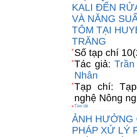
KALI ĐẾN RỬ
VÀ NĂNG SUẤ
TÔM TẠI HUY
TRĂNG
Số tạp chí 10
Tác giả:
Trần
Nhân
Tạp chí: Tạ
nghệ Nông ng
Tóm tắt
ẢNH HƯỞNG 
PHÁP XỬ LÝ 