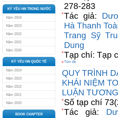
278-283
KỶ YẾU HN TRONG NƯỚC
Tác giả:
Dươ
Năm 2024
Hà Thanh Toà
Năm 2023
Trang Sỹ Tr
Năm 2022
Năm 2021
Dung
Năm 2020
Tạp chí: Tạp 
KỶ YẾU HN QUỐC TẾ
Tóm tắt
Năm 2024
QUY TRÌNH D
Năm 2023
KHÁI NIỆM T
Năm 2022
LUẬN TƯƠNG
Năm 2021
Số tạp chí 73
Năm 2020
Tác giả:
Dư
BOOK CHAPTER