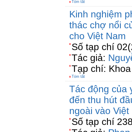
Tóm tắt
Kinh nghiệm ph
thác chợ nổi c
cho Việt Nam
Số tạp chí 02
Tác giả:
Nguy
Tạp chí: Kho
Tóm tắt
Tác động của 
đến thu hút đầ
ngoài vào Việ
Số tạp chí 23