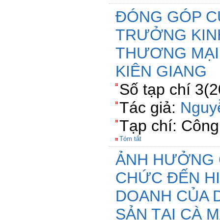
ĐÓNG GÓP C
TRƯỞNG KIN
THƯƠNG MẠI 
KIÊN GIANG
Số tạp chí 3(
Tác giả:
Nguy
Tạp chí: Côn
Tóm tắt
ẢNH HƯỞNG 
CHỨC ĐẾN HI
DOANH CỦA 
SẢN TẠI CÀ 