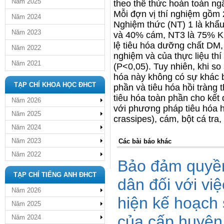
Năm 2025
theo thể thức hoàn toàn ngẫ
Mỗi đợn vị thí nghiệm gồm 
Năm 2024
Nghiệm thức (NT) 1 là kh
Năm 2023
và 40% cám, NT3 là 75% KP
lệ tiêu hóa dưỡng chất DM,
Năm 2022
nghiệm và của thực liệu th
Năm 2021
(P<0,05). Tuy nhiên, khi so 
hóa này không có sự khác bi
TẠP CHÍ KHOA HỌC ĐHCT
phần và tiêu hóa hồi tràng t
tiêu hóa toàn phần cho kế
Năm 2026
với phương pháp tiêu hóa h
Năm 2025
crassipes), cám, bột cá tra,
Năm 2024
Năm 2023
Các bài báo khác
Năm 2022
Bảo đảm quyền
TẠP CHÍ TIẾNG ANH ĐHCT
dân đối với vi
Năm 2026
hiện kế hoạch
Năm 2025
của cấp huyện
Năm 2024