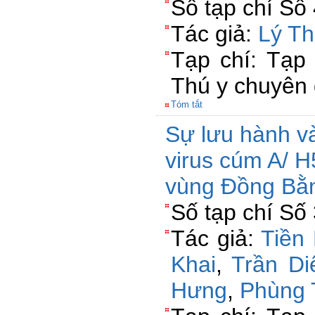
Số tạp chí Số
Tác giả:
Lý Th
Tạp chí: Tạp 
Thú y chuyên 
Tóm tắt
Sự lưu hành và
virus cúm A/ H
vùng Đồng Bằ
Số tạp chí Số
Tác giả:
Tiền
Khai
,
Trần Di
Hưng
,
Phùng 