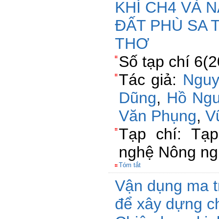
KHÍ CH4 VÀ 
ĐẤT PHÙ SA T
THƠ
Số tạp chí 6(
Tác giả:
Nguy
Dũng
,
Hồ Ngu
Văn Phụng
,
V
Tạp chí: Tạ
nghệ Nông ng
Tóm tắt
Vận dụng ma 
để xây dựng c