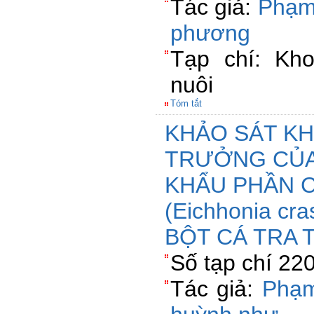
Tác giả:
Phạm
phương
Tạp chí: Kh
nuôi
Tóm tắt
KHẢO SÁT K
TRƯỞNG CỦA
KHẨU PHẦN C
(Eichhonia cra
BỘT CÁ TRA 
Số tạp chí 22
Tác giả:
Phạm