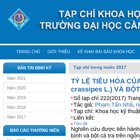
TRANG CHỦ
GIỚI THIỆU
KÊ KHAI BÀI BÁO KHOA HỌC
Tạp chí trong nước 2017
BẢN TIN ĐỊNH KỲ
Năm 2021
TỶ LỆ TIÊU HÓA CỦA
crassipes L.) VÀ B
Năm 2020
Số tạp chí 222(2017) Tran
Năm 2019
Tác giả:
Phạm Tấn Nhã
,
n
Năm 2018
Tạp chí: Khoa học kỹ thuậ
Năm 2017
Liên kết:
Tóm tắt
Nghiên cứu được tiến hành 
BÁO CÁO THƯỜNG NIÊN
bình và bột cá tra trên ngỗ