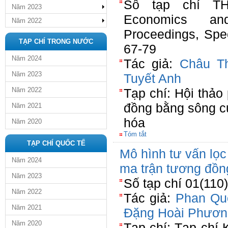
Số tạp chí T
Năm 2023
Economics an
Năm 2022
Proceedings, Spe
TẠP CHÍ TRONG NƯỚC
67-79
Năm 2024
Tác giả:
Châu T
Năm 2023
Tuyết Anh
Năm 2022
Tạp chí: Hội thảo 
đồng bằng sông cử
Năm 2021
hóa
Năm 2020
Tóm tắt
TẠP CHÍ QUỐC TẾ
Mô hình tư vấn lọc
Năm 2024
ma trận tương đồ
Năm 2023
Số tạp chí 01(110
Năm 2022
Tác giả:
Phan Qu
Năm 2021
Đặng Hoài Phươn
Năm 2020
Tạp chí: Tạp chí