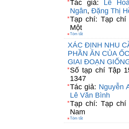
Tác giả:
Lê Hoà
Ngân
,
Đặng Thị H
Tạp chí: Tạp ch
Một
Tóm tắt
XÁC ĐỊNH NHU C
PHẦN ĂN CỦA ỐC 
GIAI ĐOẠN GIỐN
Số tạp chí Tập 1
1347
Tác giả:
Nguyễn 
Lê Văn Bình
Tạp chí: Tạp chí
Nam
Tóm tắt