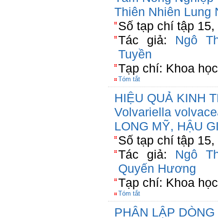
Thiên Nhiên Lung
Số tạp chí tập 15
Tác giả:
Ngô Th
Tuyền
Tạp chí: Khoa họ
Tóm tắt
HIỆU QUẢ KINH 
Volvariella volv
LONG MỸ, HẬU G
Số tạp chí tập 15,
Tác giả:
Ngô Th
Quyến Hương
Tạp chí: Khoa họ
Tóm tắt
PHÂN LẬP DÒNG 