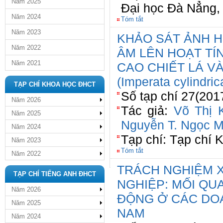
Năm 2025
Đại học Đà Nẳng,
Năm 2024
Tóm tắt
Năm 2023
KHẢO SÁT ẢNH 
Năm 2022
ÂM LÊN HOẠT TÍ
Năm 2021
CAO CHIẾT LÁ V
(Imperata cylindric
TẠP CHÍ KHOA HỌC ĐHCT
Số tạp chí 27(201
Năm 2026
Tác giả:
Võ Thị 
Năm 2025
Nguyễn T. Ngọc M
Năm 2024
Tạp chí: Tạp chí
Năm 2023
Tóm tắt
Năm 2022
TRÁCH NGHIỆM X
TẠP CHÍ TIẾNG ANH ĐHCT
NGHIỆP: MỐI QU
Năm 2026
ĐỘNG Ở CÁC DOA
Năm 2025
NAM
Năm 2024