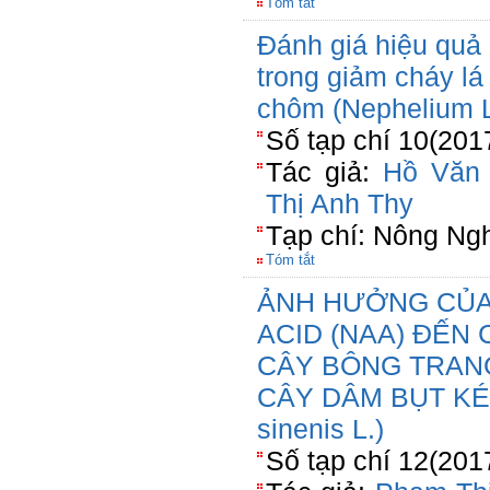
Tóm tắt
Đánh giá hiệu quả
trong giảm cháy lá
chôm (Nephelium 
Số tạp chí 10(201
Tác giả:
Hồ Văn 
Thị Anh Thy
Tạp chí: Nông Ng
Tóm tắt
ẢNH HƯỞNG CỦA
ACID (NAA) ĐẾN
CÂY BÔNG TRANG Đ
CÂY DÂM BỤT KÉP
sinenis L.)
Số tạp chí 12(201