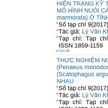
HIỆN TRẠNG KỸ 
MÔ HÌNH NUÔI CÁ 
marmorata) Ở TỈ
Số tạp chí 9(2017
Tác giả:
Lý Văn K
Tạp chí: Tạp ch
ISSN 1859-1159
Tóm tắt
THỰC NGHIỆM N
(Penaeus monodo
(Scatophagus ar
NHAU
Số tạp chí 9(2017
Tác giả:
Lý Văn K
Tạp chí: Tạp ch