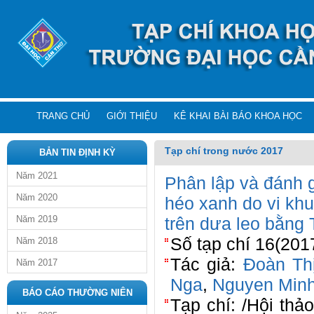
TRANG CHỦ
GIỚI THIỆU
KÊ KHAI BÀI BÁO KHOA HỌC
Tạp chí trong nước 2017
BẢN TIN ĐỊNH KỲ
Năm 2021
Phân lập và đánh g
Năm 2020
héo xanh do vi kh
Năm 2019
trên dưa leo bằng
Số tạp chí 16(201
Năm 2018
Tác giả:
Đoàn Thị
Năm 2017
Nga
,
Nguyen Min
BÁO CÁO THƯỜNG NIÊN
Tạp chí: /Hội thả