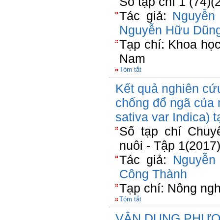
Số tạp chí 1 (74)
Tác giả:
Nguyễn
Nguyễn Hữu Dũn
Tạp chí: Khoa học
Nam
Tóm tắt
Kết quả nghiên cứ
chống đổ ngã của 
sativa var Indica) 
Số tạp chí Chuy
nuôi - Tập 1(2017
Tác giả:
Nguyễn
Công Thành
Tạp chí: Nông ngh
Tóm tắt
VẬN DỤNG PHƯ