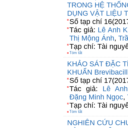
TRONG HỆ THỐNG
DỤNG VẬT LIỆU 
Số tạp chí 16(201
Tác giả:
Lê Anh K
Thị Mộng Ánh
,
Tr
Tạp chí: Tài nguy
Tóm tắt
KHẢO SÁT ĐẶC T
KHUẨN Brevibacill
Số tạp chí 17(201
Tác giả:
Lê An
Đặng Minh Ngọc
,
Tạp chí: Tài nguy
Tóm tắt
NGHIÊN CỨU CHU