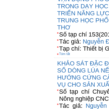
TRONG DẠY HỌC
TRIỂN NĂNG LỰC
TRUNG HỌC PHỔ
THƠ
Số tạp chí 153(20
Tác giả:
Nguyễn 
Tạp chí: Thiết bị 
Tóm tắt
KHẢO SÁT ĐẶC 
SỐ DÒNG LÚA N
HƯỚNG CỨNG CÂ
VỤ CHO SẢN XUÂ
Số tạp chí Chuy
Nông nghiệp CNC(
Tác giả:
Nguyễn