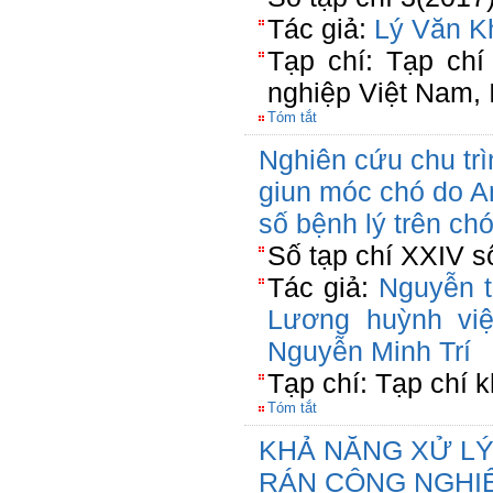
Tác giả:
Lý Văn K
Tạp chí: Tạp ch
nghiệp Việt Nam,
Tóm tắt
Nghiên cứu chu trìn
giun móc chó do A
số bệnh lý trên c
Số tạp chí XXIV s
Tác giả:
Nguyễn t
Lương huỳnh việ
Nguyễn Minh Trí
Tạp chí: Tạp chí k
Tóm tắt
KHẢ NĂNG XỬ LÝ
RÁN CÔNG NGHIỆ