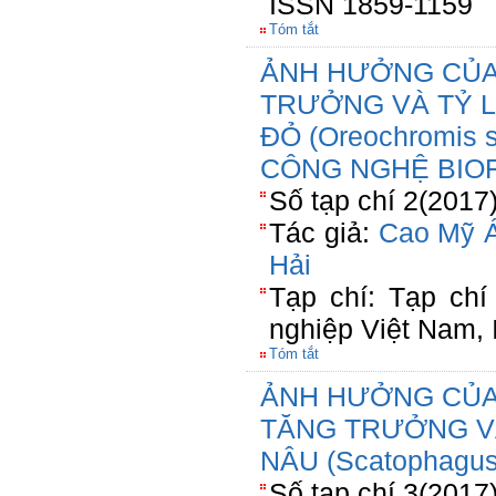
ISSN 1859-1159
Tóm tắt
ẢNH HƯỞNG CỦA
TRƯỞNG VÀ TỶ L
ĐỎ (Oreochromis
CÔNG NGHỆ BIO
Số tạp chí 2(2017
Tác giả:
Cao Mỹ 
Hải
Tạp chí: Tạp ch
nghiệp Việt Nam,
Tóm tắt
ẢNH HƯỞNG CỦA
TĂNG TRƯỞNG V
NÂU (Scatophagus
Số tạp chí 3(2017