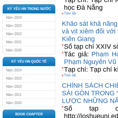
học Đà Nẵng
KỶ YẾU HN TRONG NƯỚC
Tóm tắt
Năm 2024
Khảo sát khả năng 
Năm 2023
và vịt xiêm đối với
Năm 2022
Kiên Giang
Năm 2021
Số tạp chí XXIV s
Năm 2020
Tác giả:
Phạm H
Phạm Nguyên Vũ
KỶ YẾU HN QUỐC TẾ
Tạp chí: Tạp chí k
Năm 2024
Tóm tắt
Năm 2023
CHÍNH SÁCH CHI
Năm 2022
SÀI GÒN TRONG 
Năm 2021
LƯỢC NHỮNG NĂM
Năm 2020
Số tạp chí
BOOK CHAPTER
http://joshueuni.