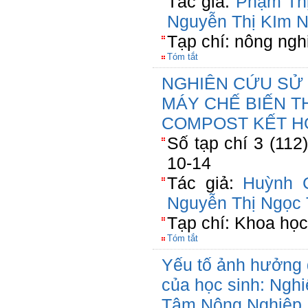
Tác giả:
Phạm Th
Nguyễn Thị KIm 
Tạp chí: nông ngh
Tóm tắt
NGHIÊN CỨU SỬ 
MÁY CHẾ BIẾN T
COMPOST KẾT HỢ
Số tạp chí 3 (112
10-14
Tác giả:
Huỳnh 
Nguyễn Thị Ngọc 
Tạp chí: Khoa họ
Tóm tắt
Yếu tố ảnh hưởng 
của học sinh: Nghi
Tâm Nông Nghiệp 