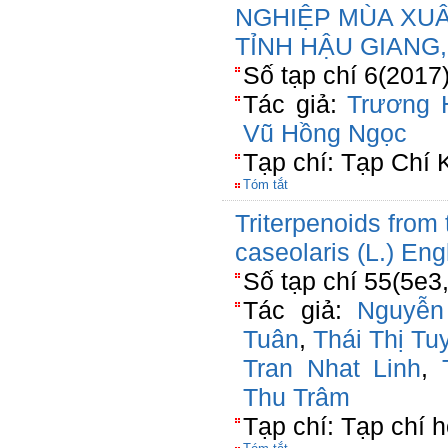
NGHIỆP MÙA XUÂ
TỈNH HẬU GIANG,
Số tạp chí 6(2017)
Tác giả:
Trương 
Vũ Hồng Ngọc
Tạp chí: Tạp Chí
Tóm tắt
Triterpenoids from 
caseolaris (L.) Eng
Số tạp chí 55(5e3
Tác giả:
Nguyễ
Tuân
,
Thái Thị Tu
Tran Nhat Linh
,
Thu Trâm
Tạp chí: Tạp chí 