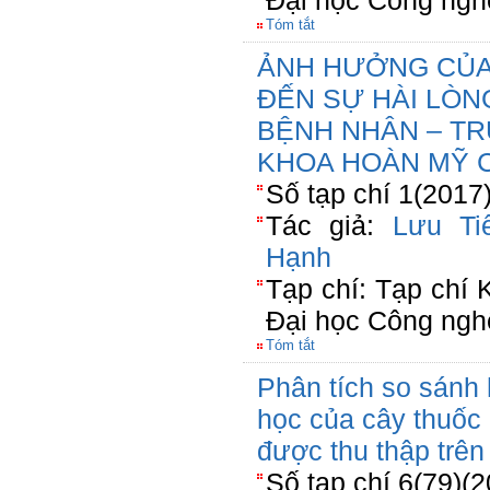
Đại học Công ngh
Tóm tắt
ẢNH HƯỞNG CỦA
ĐẾN SỰ HÀI LÒNG
BỆNH NHÂN – T
KHOA HOÀN MỸ 
Số tạp chí 1(2017
Tác giả:
Lưu Ti
Hạnh
Tạp chí: Tạp chí
Đại học Công ngh
Tóm tắt
Phân tích so sánh
học của cây thuốc 
được thu thập trên
Số tạp chí 6(79)(