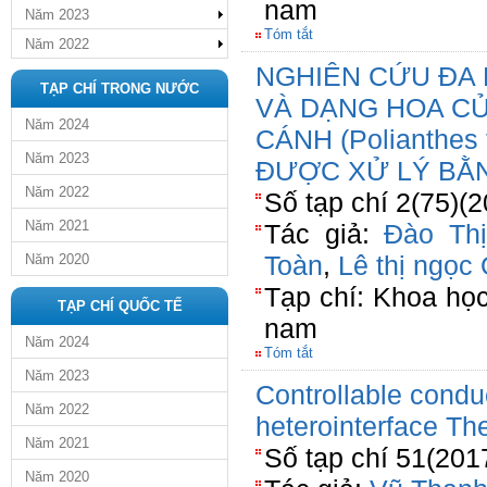
nam
Năm 2023
Tóm tắt
Năm 2022
NGHIÊN CỨU ĐA
TẠP CHÍ TRONG NƯỚC
VÀ DẠNG HOA C
Năm 2024
CÁNH (Polianthes
Năm 2023
ĐƯỢC XỬ LÝ BẰ
Năm 2022
Số tạp chí 2(75)(
Năm 2021
Tác giả:
Đào Thị
Toàn
,
Lê thị ngọc
Năm 2020
Tạp chí: Khoa họ
TẠP CHÍ QUỐC TẾ
nam
Năm 2024
Tóm tắt
Năm 2023
Controllable cond
Năm 2022
heterointerface The
Năm 2021
Số tạp chí 51(201
Năm 2020