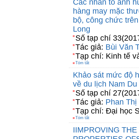
Các nhân tố ảnh h
hàng may mặc thươ
bộ, công chức trên
Long
Số tạp chí 33(201
Tác giả:
Bùi Văn T
Tạp chí: Kinh tế 
Tóm tắt
Khảo sát mức độ hà
về du lịch Nam Du
Số tạp chí 27(201
Tác giả:
Phan Thị
Tạp chí: Đại học 
Tóm tắt
IIMPROVING THE
PROPERTIES OFS