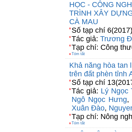
HỌC - CÔNG NG
TRÌNH XÂY DỰNG
CÀ MAU
Số tạp chí 6(2017
Tác giả:
Trương Đ
Tạp chí: Công th
Tóm tắt
Khả năng hòa tan l
trên đất phèn tỉnh
Số tạp chí 13(201
Tác giả:
Lý Ngọc
Ngô Ngọc Hưng
,
Xuân Đào
,
Nguyen
Tạp chí: Nông n
Tóm tắt