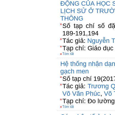
ĐỘNG CỦA HỌC 
LỊCH SỬ Ở TRƯ
THÔNG
Số tạp chí số đặ
189-191,194
Tác giả:
Nguyễn T
Tạp chí: Giáo dục
Tóm tắt
Hệ thống nhận dạng
gạch men
Số tạp chí 19(201
Tác giả:
Trương 
Võ Văn Phúc
,
Võ 
Tạp chí: Đo lường
Tóm tắt