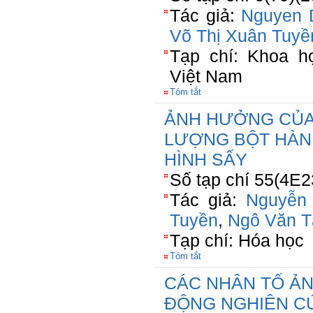
Tác giả:
Nguyen 
Võ Thị Xuân Tuyề
Tạp chí: Khoa h
Việt Nam
Tóm tắt
ẢNH HƯỞNG CỦA
LƯỢNG BỘT HÀN
HÌNH SẤY
Số tạp chí 55(4E2
Tác giả:
Nguyễn
Tuyền
,
Ngô Văn T
Tạp chí: Hóa học
Tóm tắt
CÁC NHÂN TỐ Ả
ĐỘNG NGHIÊN C