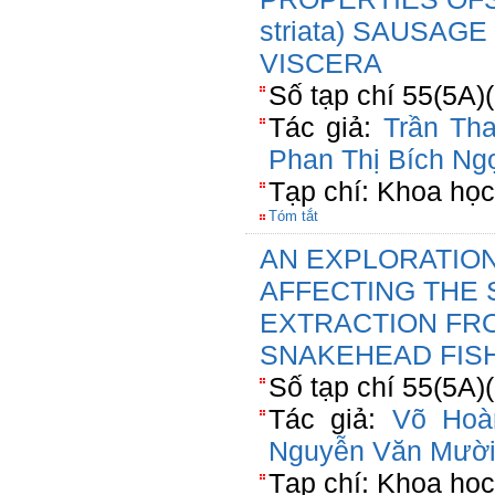
striata) SAUSAG
VISCERA
Số tạp chí 55(5A)
Tác giả:
Trần Th
Phan Thị Bích Ng
Tạp chí: Khoa họ
Tóm tắt
AN EXPLORATION
AFFECTING THE 
EXTRACTION FR
SNAKEHEAD FISH 
Số tạp chí 55(5A)
Tác giả:
Võ Hoà
Nguyễn Văn Mườ
Tạp chí: Khoa họ