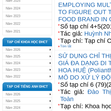
Năm 2025
EMPLOYING MUL
Năm 2024
TO FIGURE OUT 
Năm 2023
FOOD BRAND IN 
Năm 2022
Số tạp chí 4+5(20
Năm 2021
Tác giả:
Huỳnh N
Tạp chí: Tạp chí
TẠP CHÍ KHOA HỌC ĐHCT
Tóm tắt
Năm 2026
SỬ DỤNG CHỈ TH
Năm 2025
GIÁ ĐA DẠNG DI
Năm 2024
HOA HUỆ (Poliant
Năm 2023
MÔ DO XỬ LÝ ĐỘ
Năm 2022
Số tạp chí 6 (79)(
TẠP CHÍ TIẾNG ANH ĐHCT
Tác giả:
Đào Thị
Năm 2026
Toàn
Năm 2025
Tạp chí: Khoa họ
Năm 2024