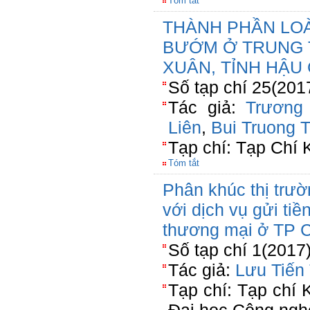
Tóm tắt
THÀNH PHẦN LOÀ
BƯỚM Ở TRUNG 
XUÂN, TỈNH HẬU
Số tạp chí 25(2017
Tác giả:
Trương
Liên
,
Bui Truong 
Tạp chí: Tạp Chí
Tóm tắt
Phân khúc thị trư
với dịch vụ gửi tiề
thương mại ở TP 
Số tạp chí 1(2017
Tác giả:
Lưu Tiến
Tạp chí: Tạp chí