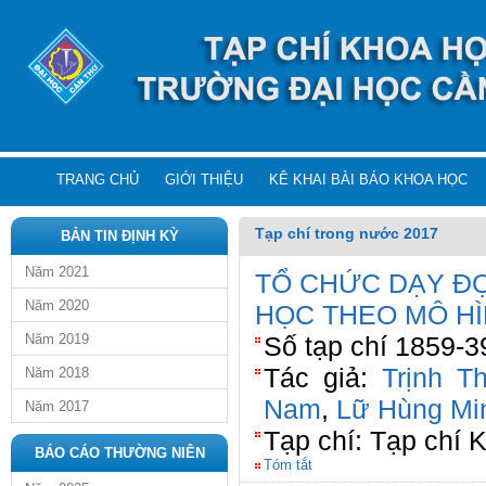
TRANG CHỦ
GIỚI THIỆU
KÊ KHAI BÀI BÁO KHOA HỌC
Tạp chí trong nước 2017
BẢN TIN ĐỊNH KỲ
Năm 2021
TỔ CHỨC DẠY ĐỌ
Năm 2020
HỌC THEO MÔ H
Năm 2019
Số tạp chí 1859-3
Tác giả:
Trịnh T
Năm 2018
Nam
,
Lữ Hùng Mi
Năm 2017
Tạp chí: Tạp chí 
BÁO CÁO THƯỜNG NIÊN
Tóm tắt