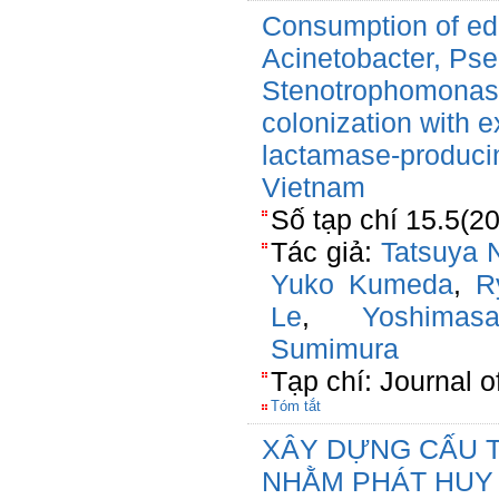
Consumption of edi
Acinetobacter, Ps
Stenotrophomonas is
colonization with 
lactamase-producin
Vietnam
Số tạp chí 15.5(2
Tác giả:
Tatsuya
Yuko Kumeda
,
R
Le
,
Yoshima
Sumimura
Tạp chí: Journal 
Tóm tắt
XÂY DỰNG CẤU T
NHẰM PHÁT HUY 