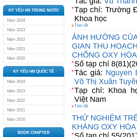
Tác giả:
Vũ Thanh
Tạp chí: Trường 
KỶ YẾU HN TRONG NƯỚC
Khoa học
Năm 2024
Tóm tắt
Năm 2023
ẢNH HƯỞNG CỦA
Năm 2022
GIAN THU HOẠC
Năm 2021
CHỐNG OXY HÓA
Năm 2020
Số tạp chí 8(81)(
Tác giả:
Nguyen 
KỶ YẾU HN QUỐC TẾ
Võ Thị Xuân Tuyề
Năm 2024
Tạp chí: Khoa h
Năm 2023
Việt Nam
Năm 2022
Tóm tắt
Năm 2021
THỬ NGHIỆM TR
Năm 2020
KHÁNG OXY HÓA 
BOOK CHAPTER
Số tạp chí 55(201