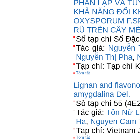
PHÂN LẬP VÀ TU
KHẢ NĂNG ĐỐI K
OXYSPORUM F.SP
RŨ TRÊN CÂY M
Số tạp chí Số Đặ
Tác giả:
Nguyễn T
Nguyễn Thị Pha
,
Tạp chí: Tạp chí 
Tóm tắt
Lignan and flavono
amygdalina Del.
Số tạp chí 55 (4E
Tác giả:
Tôn Nữ L
Ha
,
Nguyen Cam 
Tạp chí: Vietnam 
Tóm tắt