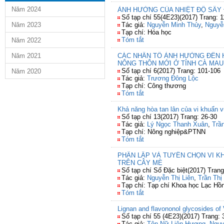
Năm 2024
ẢNH HƯỞNG CỦA NHIỆT ĐỘ SẤY 
Số tạp chí 55(4E23)(2017) Trang: 1
Năm 2023
Tác giả:
Nguyễn Minh Thủy
,
Nguyễ
Tạp chí: Hóa học
Tóm tắt
Năm 2022
Năm 2021
CÁC NHÂN TỐ ẢNH HƯỞNG ĐẾN 
NÔNG THÔN MỚI Ở TỈNH CÀ MAU
Số tạp chí 6(2017) Trang: 101-106
Năm 2020
Tác giả:
Trương Đông Lộc
Tạp chí: Công thương
Tóm tắt
Khả năng hòa tan lân của vi khuẩn vù
Số tạp chí 13(2017) Trang: 26-30
Tác giả:
Lý Ngọc Thanh Xuân
,
Trầ
Tạp chí: Nông nghiệp&PTNN
Tóm tắt
PHÂN LẬP VÀ TUYỂN CHỌN VI K
TRÊN CÂY MÈ
Số tạp chí Số Đặc biệt(2017) Tran
Tác giả:
Nguyễn Thị Liên
,
Trần Thị
Tạp chí: Tạp chí Khoa học Lạc Hồ
Tóm tắt
Lignan and flavononol glycosides of
Số tạp chí 55 (4E23)(2017) Trang: 
Tác giả:
Tôn Nữ Liên Hương
,
Nguy