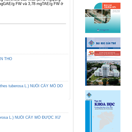
,26 mgGAE/g FW và 3,78 mgTAE/g FW ở
AN THO
es tuberosa L.) NUÔI CẤY MÔ DO
rosa L.) NUÔI CẤY MÔ ĐƯỢC XỬ