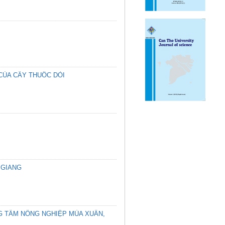
CỦA CÂY THUỐC DÒI
 GIANG
G TÂM NÔNG NGHIỆP MÙA XUÂN,