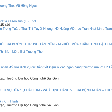
ruong Tho
,
Vũ Hồng Ngọc
ratia caseolaris (L.) Engl.
445-449
n Trọng Tuân
,
Thái Thị Tuyết Nhung
,
Hồ Hoàng Việt
,
Le Tran Nhat Linh
,
Tran
BỐ CỦA BƯỚM Ở TRUNG TÂM NÔNG NGHIỆP MÙA XUÂN, TỈNH HẬU GI
Thị Bích Liên
,
Bui Truong Tho
 nhân đối với dịch vụ gửi tiền tiết kiệm ở các ngân hàng thương mại ở TP 
 tạo, Trường Đại học Công nghệ Sài Gòn
CH VỤ ĐẾN SỰ HÀI LÒNG VÀ Ý ĐỊNH HÀNH VI CỦA BỆNH NHÂN – TR
ên Kim Hạnh
 tạo, Trường Đại học Công nghệ Sài Gòn