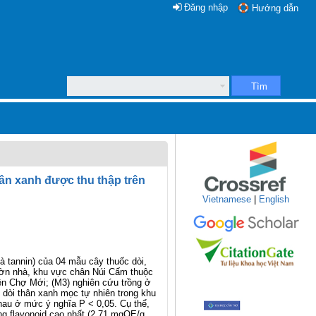
Đăng nhập
Hướng dẫn
Tìm
hân xanh được thu thập trên
Vietnamese
|
English
 tannin) của 04 mẫu cây thuốc dòi,
vườn nhà, khu vực chân Núi Cấm thuộc
ện Chợ Mới; (M3) nghiên cứu trồng ở
dòi thân xanh mọc tự nhiên trong khu
hau ở mức ý nghĩa P < 0,05. Cụ thể,
g flavonoid cao nhất (2,71 mgQE/g