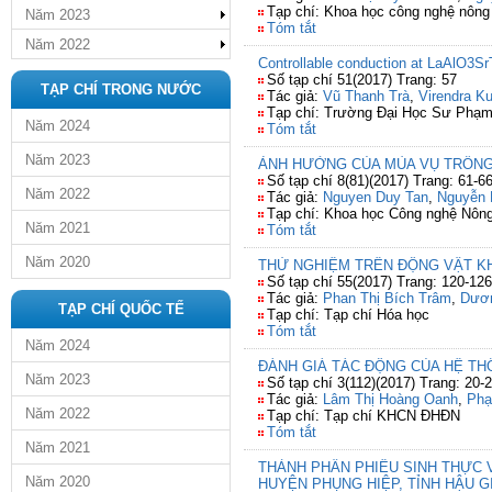
Tạp chí: Khoa học công nghệ nông
Năm 2023
Tóm tắt
Năm 2022
Controllable conduction at LaAlO3SrT
Số tạp chí 51(2017) Trang: 57
TẠP CHÍ TRONG NƯỚC
Tác giả:
Vũ Thanh Trà
,
Virendra K
Tạp chí: Trường Đại Học Sư Phạm 
Năm 2024
Tóm tắt
Năm 2023
ẢNH HƯỞNG CỦA MÙA VỤ TRỒNG
Số tạp chí 8(81)(2017) Trang: 61-6
Năm 2022
Tác giả:
Nguyen Duy Tan
,
Nguyễn 
Tạp chí: Khoa học Công nghệ Nông
Năm 2021
Tóm tắt
Năm 2020
THỬ NGHIỆM TRÊN ĐỘNG VẬT K
Số tạp chí 55(2017) Trang: 120-126
Tác giả:
Phan Thị Bích Trâm
,
Dươn
TẠP CHÍ QUỐC TẾ
Tạp chí: Tạp chí Hóa học
Tóm tắt
Năm 2024
ĐÁNH GIÁ TÁC ĐỘNG CỦA HỆ TH
Năm 2023
Số tạp chí 3(112)(2017) Trang: 20-
Tác giả:
Lâm Thị Hoàng Oanh
,
Phạ
Năm 2022
Tạp chí: Tạp chí KHCN ĐHĐN
Tóm tắt
Năm 2021
THÀNH PHẦN PHIÊU SINH THỰC
Năm 2020
HUYỆN PHỤNG HIỆP, TỈNH HẬU G