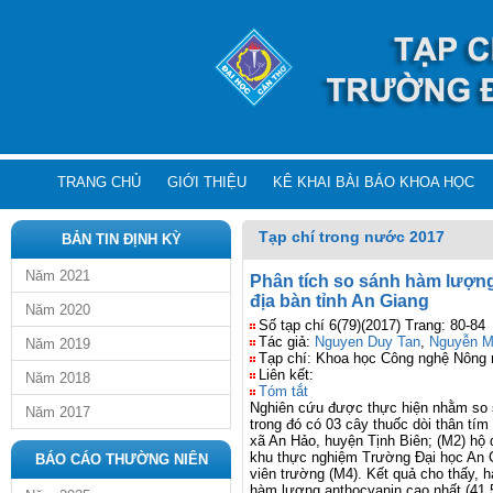
TRANG CHỦ
GIỚI THIỆU
KÊ KHAI BÀI BÁO KHOA HỌC
Tạp chí trong nước 2017
BẢN TIN ĐỊNH KỲ
Năm 2021
Phân tích so sánh hàm lượng 
địa bàn tỉnh An Giang
Năm 2020
Số tạp chí 6(79)(2017) Trang: 80-84
Tác giả:
Nguyen Duy Tan
,
Nguyễn M
Năm 2019
Tạp chí: Khoa học Công nghệ Nông 
Liên kết:
Năm 2018
Tóm tắt
Nghiên cứu được thực hiện nhằm so sá
Năm 2017
trong đó có 03 cây thuốc dòi thân tí
xã An Hảo, huyện Tịnh Biên; (M2) hộ 
khu thực nghiệm Trường Đại học An G
BÁO CÁO THƯỜNG NIÊN
viên trường (M4). Kết quả cho thấy,
hàm lượng anthocyanin cao nhất (41