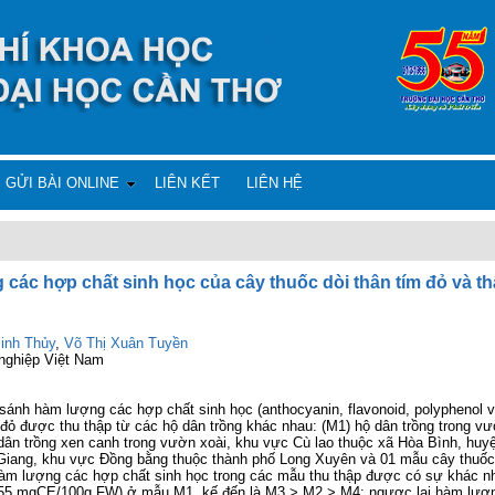
GỬI BÀI ONLINE
LIÊN KẾT
LIÊN HỆ
các hợp chất sinh học của cây thuốc dòi thân tím đỏ và t
inh Thủy
,
Võ Thị Xuân Tuyền
nghiệp Việt Nam
nh hàm lượng các hợp chất sinh học (anthocyanin, flavonoid, polyphenol và
m đỏ được thu thập từ các hộ dân trồng khác nhau: (M1) hộ dân trồng trong 
dân trồng xen canh trong vườn xoài, khu vực Cù lao thuộc xã Hòa Bình, huy
iang, khu vực Đồng bằng thuộc thành phố Long Xuyên và 01 mẫu cây thuốc 
 hàm lượng các hợp chất sinh học trong các mẫu thu thập được có sự khác n
,55 mgCE/100g FW) ở mẫu M1, kế đến là M3 > M2 > M4; ngược lại hàm lượn