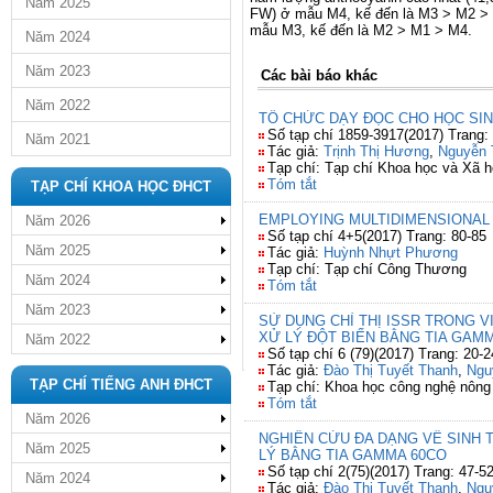
Năm 2025
FW) ở mẫu M4, kế đến là M3 > M2 > M
mẫu M3, kế đến là M2 > M1 > M4.
Năm 2024
Năm 2023
Các bài báo khác
Năm 2022
TỔ CHỨC DẠY ĐỌC CHO HỌC SIN
Số tạp chí 1859-3917(2017) Trang:
Năm 2021
Tác giả:
Trịnh Thị Hương
,
Nguyễn 
Tạp chí: Tạp chí Khoa học và Xã h
Tóm tắt
TẠP CHÍ KHOA HỌC ĐHCT
EMPLOYING MULTIDIMENSIONAL 
Năm 2026
Số tạp chí 4+5(2017) Trang: 80-85
Năm 2025
Tác giả:
Huỳnh Nhựt Phương
Tạp chí: Tạp chí Công Thương
Năm 2024
Tóm tắt
Năm 2023
SỬ DỤNG CHỈ THỊ ISSR TRONG VI
XỬ LÝ ĐỘT BIẾN BẰNG TIA GAM
Năm 2022
Số tạp chí 6 (79)(2017) Trang: 20-2
Tác giả:
Đào Thị Tuyết Thanh
,
Ngu
TẠP CHÍ TIẾNG ANH ĐHCT
Tạp chí: Khoa học công nghệ nông
Tóm tắt
Năm 2026
NGHIÊN CỨU ĐA DẠNG VỀ SINH T
Năm 2025
LÝ BẰNG TIA GAMMA 60CO
Số tạp chí 2(75)(2017) Trang: 47-5
Năm 2024
Tác giả:
Đào Thị Tuyết Thanh
,
Ngu