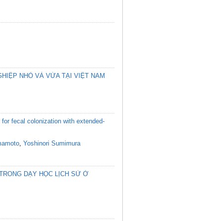
HIỆP NHỎ VÀ VỪA TẠI VIỆT NAM
or fecal colonization with extended-
mamoto
,
Yoshinori Sumimura
 TRONG DẠY HỌC LỊCH SỬ Ở