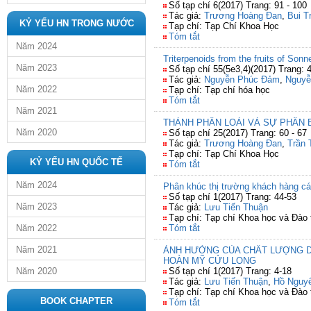
Số tạp chí 6(2017) Trang: 91 - 100
Tác giả:
Trương Hoàng Đan
,
Bui T
KỶ YẾU HN TRONG NƯỚC
Tạp chí: Tạp Chí Khoa Học
Tóm tắt
Năm 2024
Triterpenoids from the fruits of Sonne
Năm 2023
Số tạp chí 55(5e3,4)(2017) Trang: 
Tác giả:
Nguyễn Phúc Đảm
,
Nguyễ
Năm 2022
Tạp chí: Tạp chí hóa học
Tóm tắt
Năm 2021
THÀNH PHẦN LOÀI VÀ SỰ PHÂN 
Năm 2020
Số tạp chí 25(2017) Trang: 60 - 67
Tác giả:
Trương Hoàng Đan
,
Trần 
Tạp chí: Tạp Chí Khoa Học
KỶ YẾU HN QUỐC TẾ
Tóm tắt
Năm 2024
Phân khúc thị trường khách hàng cá
Số tạp chí 1(2017) Trang: 44-53
Năm 2023
Tác giả:
Lưu Tiến Thuận
Tạp chí: Tạp chí Khoa học và Đào
Năm 2022
Tóm tắt
Năm 2021
ẢNH HƯỞNG CỦA CHẤT LƯỢNG DỊ
HOÀN MỸ CỬU LONG
Năm 2020
Số tạp chí 1(2017) Trang: 4-18
Tác giả:
Lưu Tiến Thuận
,
Hồ Nguy
Tạp chí: Tạp chí Khoa học và Đào
BOOK CHAPTER
Tóm tắt