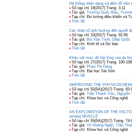
Hệ thống nhận dạng và đếm lỗi trên
Số tạp chí 19(2017) Trang: 3-11
Tác giả:
Trương Quốc Bảo
,
Trươn
Tạp chí: Đo lường điều khiển và T
Tóm tắt
Các nhân tố ảnh hưởng đến quyết đị
Số tạp chí 33(2017) Trang: 92-95
Tác giả:
Bùi Văn Trịnh
,
Diệp Quốc 
Tạp chí: Kinh tế và Dự báo
Tóm tắt
Khảo sát mức độ hài lòng của du kh
Số tạp chí 27(2017) Trang: 100-108
Tác giả:
Phan Thị Dang
Tạp chí: Đại học Sài Gòn
Tóm tắt
IIMPROVING THE PHYSICOCHEMI
Số tạp chí 55(5A)(2017) Trang: 83-
Tác giả:
Trần Thanh Trúc
,
Nguyễn 
Tạp chí: Khoa học và Công nghệ
Tóm tắt
AN EXPLORATION OF THE FACTO
striata) MUSCLE
Số tạp chí 55(5A)(2017) Trang: 74-
Tác giả:
Võ Hoàng Ngân
,
Trần Tha
Tạp chí: Khoa học và Công nghệ