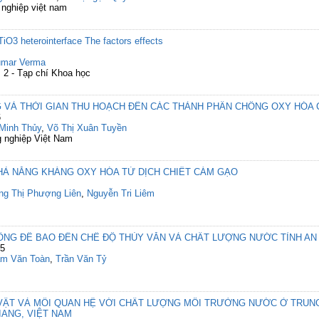
 nghiệp việt nam
iO3 heterointerface The factors effects
umar Verma
2 - Tạp chí Khoa học
 VÀ THỜI GIAN THU HOẠCH ĐẾN CÁC THÀNH PHẦN CHỐNG OXY HÓA 
6
Minh Thủy
,
Võ Thị Xuân Tuyền
 nghiệp Việt Nam
HẢ NĂNG KHÁNG OXY HÓA TỪ DỊCH CHIẾT CÁM GẠO
g Thị Phượng Liên
,
Nguyễn Tri Liêm
ỐNG ĐÊ BAO ĐẾN CHẾ ĐỘ THỦY VĂN VÀ CHẤT LƯỢNG NƯỚC TỈNH AN
25
m Văn Toàn
,
Trần Văn Tỷ
 VẬT VÀ MỐI QUAN HỆ VỚI CHẤT LƯỢNG MÔI TRƯỜNG NƯỚC Ở TRUN
IANG, VIỆT NAM