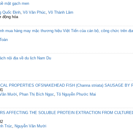
 bề mặt gạch men
g Quốc Định
,
Võ Văn Phúc
,
Võ Thành Lâm
ự động hóa
nh mua hàng may mặc thương hiệu Việt Tiến của cán bộ, công chức trên đị
Toàn
ách nội địa về du lịch Nam Du
CAL PROPERTIES OFSNAKEHEAD FISH (Channa striata) SAUSAGE BY
91
Văn Mười
,
Phan Thị Bích Ngọc
,
Tô Nguyễn Phước Mai
RS AFFECTING THE SOLUBLE PROTEIN EXTRACTION FROM CULTURED
82
nh Trúc
,
Nguyễn Văn Mười