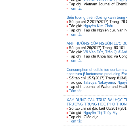
Tạp chí: Vietnam Journal of Chemi
Tóm tắt
Biểu tượng thiên đường xanh trong 
Số tạp chí 2-2017(2017) Trang: 79-
Tác giả:
Nguyễn Kim Châu
Tạp chí: Tạp chí Nghiên cứu văn h
Tóm tắt
ẢNH HƯỞNG CỦA NGUỒN LỰC DOA
Số tạp chí 26(2017) Trang: 93-101
Tác giả:
Võ Văn Dứt
,
Trần Quế An
Tạp chí: Tạp chí Khoa học và Côn
Tóm tắt
Consumption of edible ice contamina
spectrum β-lactamase-producing Esch
Số tạp chí 15.5(2017) Trang: 813-8
Tác giả:
Tatsuya Nakayama
,
Nguy
Tạp chí: Journal of Water and Heal
Tóm tắt
XÂY DỰNG CẤU TRÚC BÀI HỌC T
TRƯỜNG TRUNG HỌC PHỔ THÔN
Số tạp chí số đặc biệt 08/2017(201
Tác giả:
Nguyễn Thị Thùy Mỵ
Tạp chí: Giáo dục
Tóm tắt