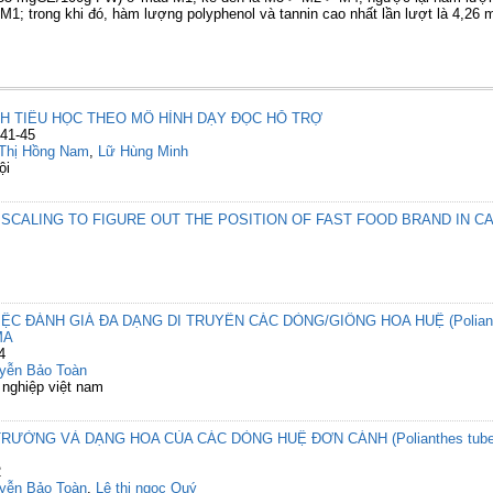
1; trong khi đó, hàm lượng polyphenol và tannin cao nhất lần lượt là 4
H TIỂU HỌC THEO MÔ HÌNH DẠY ĐỌC HỖ TRỢ
 41-45
Thị Hồng Nam
,
Lữ Hùng Minh
ội
SCALING TO FIGURE OUT THE POSITION OF FAST FOOD BRAND IN C
ỆC ĐÁNH GIÁ ĐA DẠNG DI TRUYỀN CÁC DÒNG/GIỐNG HOA HUỆ (Polianth
MA
4
yễn Bảo Toàn
 nghiệp việt nam
RƯỞNG VÀ DẠNG HOA CỦA CÁC DÒNG HUỆ ĐƠN CÁNH (Polianthes tube
2
yễn Bảo Toàn
,
Lê thị ngọc Quý