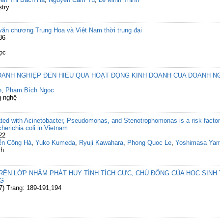
stry
văn chương Trung Hoa và Việt Nam thời trung đại
86
ọc
NH NGHIỆP ĐẾN HIỆU QUẢ HOẠT ĐỘNG KINH DOANH CỦA DOANH NG
h
,
Phạm Bích Ngọc
g nghệ
ted with Acinetobacter, Pseudomonas, and Stenotrophomonas is a risk factor f
erichia coli in Vietnam
22
ễn Công Hà
,
Yuko Kumeda
,
Ryuji Kawahara
,
Phong Quoc Le
,
Yoshimasa Ya
th
RÊN LỚP NHẰM PHÁT HUY TÍNH TÍCH CỰC, CHỦ ĐỘNG CỦA HỌC SINH
G
7) Trang: 189-191,194