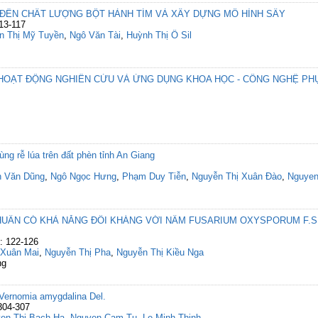
ĐẾN CHẤT LƯỢNG BỘT HÀNH TÍM VÀ XÂY DỰNG MÔ HÌNH SẤY
13-117
n Thị Mỹ Tuyền
,
Ngô Văn Tài
,
Huỳnh Thị Ô Sil
HOẠT ĐỘNG NGHIÊN CỨU VÀ ỨNG DỤNG KHOA HỌC - CÔNG NGHỆ PH
ng rễ lúa trên đất phèn tỉnh An Giang
n Văn Dũng
,
Ngô Ngọc Hưng
,
Phạm Duy Tiễn
,
Nguyễn Thị Xuân Đào
,
Nguyen
HUẨN CÓ KHẢ NĂNG ĐỐI KHÁNG VỚI NẤM FUSARIUM OXYSPORUM F.S
g: 122-126
 Xuân Mai
,
Nguyễn Thị Pha
,
Nguyễn Thị Kiều Nga
ng
 Vernomia amygdalina Del.
304-307
en Thi Bach Ha
,
Nguyen Cam Tu
,
Le Minh Thinh