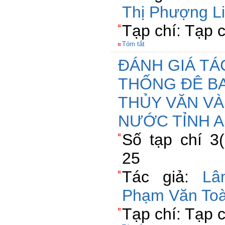
Thị Phượng L
Tạp chí: Tạp 
Tóm tắt
ĐÁNH GIÁ TÁ
THỐNG ĐÊ B
THỦY VĂN V
NƯỚC TỈNH A
Số tạp chí 3(
25
Tác giả:
Lâ
Phạm Văn To
Tạp chí: Tạp