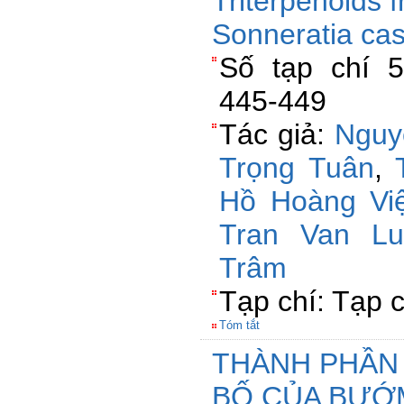
Triterpenoids f
Sonneratia case
Số tạp chí 5
445-449
Tác giả:
Nguy
Trọng Tuân
,
Hồ Hoàng Việ
Tran Van Lu
Trâm
Tạp chí: Tạp 
Tóm tắt
THÀNH PHẦN 
BỐ CỦA BƯỚ