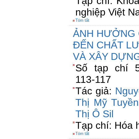
Tạp chí: Kho
nghiệp Việt 
Tóm tắt
ẢNH HƯỞNG 
ĐẾN CHẤT L
VÀ XÂY DỰNG
Số tạp chí 5
113-117
Tác giả:
Nguy
Thị Mỹ Tuyền
Thị Ô Sil
Tạp chí: Hóa 
Tóm tắt