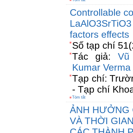
Controllable c
LaAlO3SrTiO3 
factors effects
Số tạp chí 51
Tác giả:
Vũ
Kumar Verma
Tạp chí: Trư
- Tạp chí Kho
Tóm tắt
ẢNH HƯỞNG 
VÀ THỜI GIA
CÁC THÀNH 