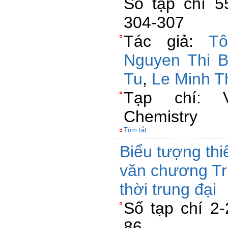
Số tạp chí 5
304-307
Tác giả:
T
Nguyen Thi 
Tu
,
Le Minh T
Tạp chí: V
Chemistry
Tóm tắt
Biểu tượng th
văn chương Tr
thời trung đại
Số tạp chí 2-
86