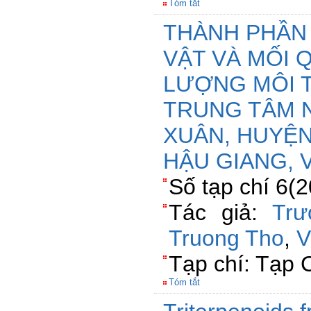
Tóm tắt
THÀNH PHẦN 
VẬT VÀ MỐI 
LƯỢNG MÔI 
TRUNG TÂM 
XUÂN, HUYỆN
HẬU GIANG, 
Số tạp chí 6(2
Tác giả:
Tr
Truong Tho
,
V
Tạp chí: Tạp 
Tóm tắt