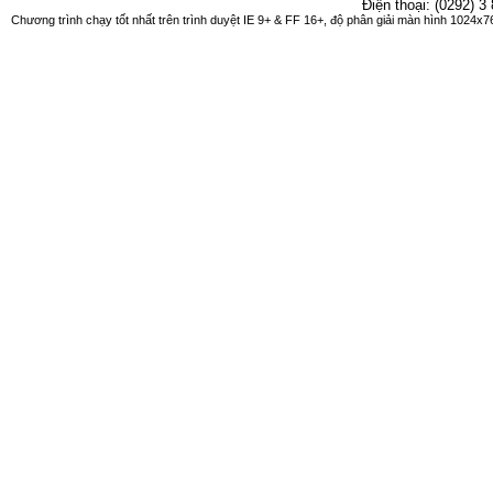
Điện thoại: (0292) 3
Chương trình chạy tốt nhất trên trình duyệt IE 9+ & FF 16+, độ phân giải màn hình 1024x76