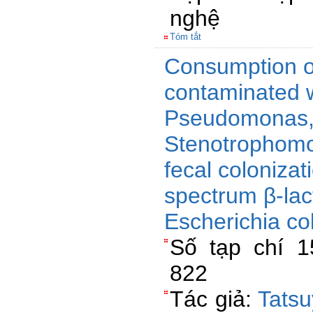
nghệ
Tóm tắt
Consumption of
contaminated w
Pseudomonas,
Stenotrophomon
fecal colonizat
spectrum β-la
Escherichia col
Số tạp chí 1
822
Tác giả:
Tats