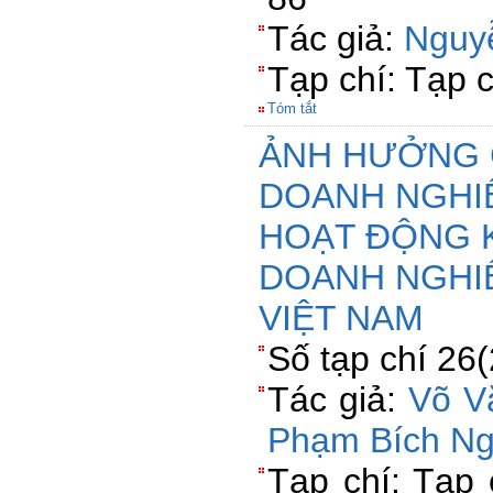
Tác giả:
Nguy
Tạp chí: Tạp 
Tóm tắt
ẢNH HƯỞNG 
DOANH NGHIỆ
HOẠT ĐỘNG 
DOANH NGHIỆ
VIỆT NAM
Số tạp chí 26
Tác giả:
Võ V
Phạm Bích N
Tạp chí: Tạp