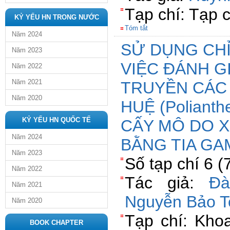
Tạp chí: Tạp
KỶ YẾU HN TRONG NƯỚC
Tóm tắt
Năm 2024
SỬ DỤNG CHỈ
Năm 2023
VIỆC ĐÁNH G
Năm 2022
Năm 2021
TRUYỀN CÁC
Năm 2020
HUỆ (Polianth
KỶ YẾU HN QUỐC TẾ
CẤY MÔ DO X
Năm 2024
BẰNG TIA G
Năm 2023
Số tạp chí 6 (
Năm 2022
Tác giả:
Đà
Năm 2021
Nguyễn Bảo T
Năm 2020
Tạp chí: Kho
BOOK CHAPTER