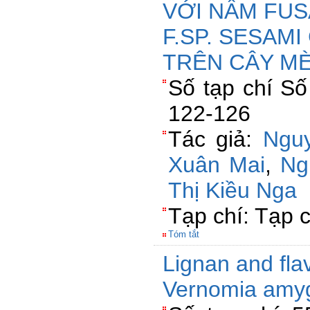
VỚI NẤM FU
F.SP. SESAM
TRÊN CÂY M
Số tạp chí Số
122-126
Tác giả:
Nguy
Xuân Mai
,
Ng
Thị Kiều Nga
Tạp chí: Tạp c
Tóm tắt
Lignan and fla
Vernomia amyg