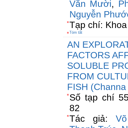
Văn Mười
,
Ph
Nguyễn Phướ
Tạp chí: Khoa
Tóm tắt
AN EXPLORAT
FACTORS AF
SOLUBLE PR
FROM CULTU
FISH (Channa 
Số tạp chí 55
82
Tác giả:
Võ