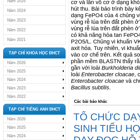
Năm 2025
cơ và lân vô cơ ở dạng khó 
hút thu. Bài báo trình bày 
Năm 2024
dạng FePO4 của 4 chủng vi
Năm 2023
vùng rễ lúa trên đất phèn 
vùng rễ lúa trên đất phèn ở
Năm 2022
có khả năng hòa tan FePO4
Năm 2021
P2O5/L. Chủng vi khuẩn VK
axit hóa. Tuy nhiên, vi kh
TẠP CHÍ KHOA HỌC ĐHCT
vào cơ chế trên. Kết quả s
phần mềm BLASTN thấy rằn
Năm 2026
gần với loài
Burkholderia di
Năm 2025
loài
Enterobacter cloacae
, 
Năm 2024
Enterobacter cloacae
và ch
Bacillus subtilis
.
Năm 2023
Năm 2022
Các bài báo khác
TẠP CHÍ TIẾNG ANH ĐHCT
TỔ CHỨC DẠ
Năm 2026
SINH TIỂU H
Năm 2025
Năm 2024