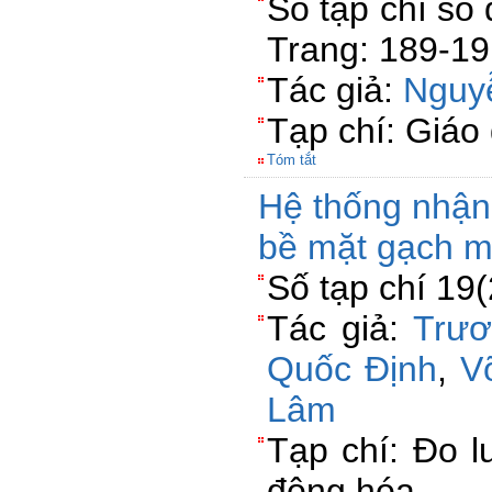
Số tạp chí số
Trang: 189-1
Tác giả:
Nguy
Tạp chí: Giáo
Tóm tắt
Hệ thống nhận 
bề mặt gạch 
Số tạp chí 19
Tác giả:
Trươ
Quốc Định
,
V
Lâm
Tạp chí: Đo l
động hóa