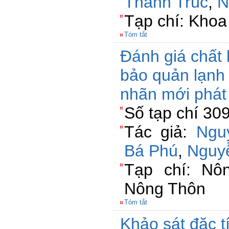
Thanh Trúc
,
N
Tạp chí: Khoa
Tóm tắt
Đánh giá chất
bảo quản lạnh 
nhãn mới phát 
Số tạp chí 30
Tác giả:
Ngu
Bá Phú
,
Nguy
Tạp chí: Nô
Nông Thôn
Tóm tắt
Khảo sát đặc t