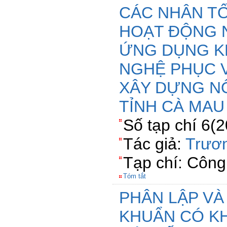
CÁC NHÂN T
HOẠT ĐỘNG 
ỨNG DỤNG K
NGHỆ PHỤC 
XÂY DỰNG N
TỈNH CÀ MAU
Số tạp chí 6(
Tác giả:
Trươ
Tạp chí: Côn
Tóm tắt
PHÂN LẬP VÀ
KHUẨN CÓ K