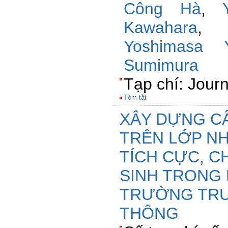
Công Hà
,
Kawahara
Yoshimasa 
Sumimura
Tạp chí: Journ
Tóm tắt
XÂY DỰNG CẤ
TRÊN LỚP NH
TÍCH CỰC, C
SINH TRONG 
TRƯỜNG TRU
THÔNG