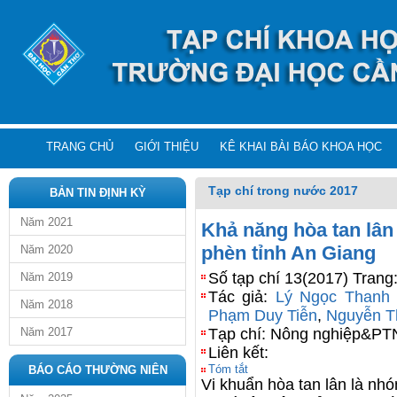
TRANG CHỦ
GIỚI THIỆU
KÊ KHAI BÀI BÁO KHOA HỌC
Tạp chí trong nước 2017
BẢN TIN ĐỊNH KỲ
Năm 2021
Khả năng hòa tan lân 
phèn tỉnh An Giang
Năm 2020
Số tạp chí 13(2017) Trang
Năm 2019
Tác giả:
Lý Ngọc Thanh
Năm 2018
Phạm Duy Tiễn
,
Nguyễn T
Năm 2017
Tạp chí: Nông nghiệp&P
Liên kết:
Tóm tắt
BÁO CÁO THƯỜNG NIÊN
Vi khuẩn hòa tan lân là nh