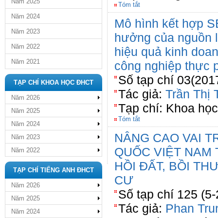
Năm 2025
Tóm tắt
Năm 2024
Mô hình kết hợp 
Năm 2023
hưởng của nguồn l
Năm 2022
hiệu quả kinh doa
Năm 2021
công nghiệp thực
Số tạp chí 03(201
TẠP CHÍ KHOA HỌC ĐHCT
Tác giả:
Trần Thị
Năm 2026
Tạp chí: Khoa họ
Năm 2025
Tóm tắt
Năm 2024
NÂNG CAO VAI T
Năm 2023
QUỐC VIỆT NAM
Năm 2022
HỒI ĐẤT, BỒI TH
TẠP CHÍ TIẾNG ANH ĐHCT
CƯ
Năm 2026
Số tạp chí 125 (5
Năm 2025
Tác giả:
Phan Tru
Năm 2024