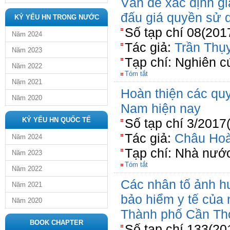
Vấn đề xác định gi
đấu giá quyền sử 
KỶ YẾU HN TRONG NƯỚC
Số tạp chí 08(201
Năm 2024
Tác giả:
Trần Thụ
Năm 2023
Tạp chí: Nghiên 
Năm 2022
Tóm tắt
Năm 2021
Hoàn thiện các quy
Năm 2020
Nam hiện nay
KỶ YẾU HN QUỐC TẾ
Số tạp chí 3/2017
Tác giả:
Châu Ho
Năm 2024
Tạp chí: Nhà nước
Năm 2023
Tóm tắt
Năm 2022
Các nhân tố ảnh h
Năm 2021
bảo hiểm y tế của 
Năm 2020
Thành phố Cần Th
BOOK CHAPTER
Số tạp chí 133(20