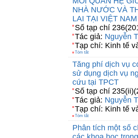
MỐI QUAN HỆ GI
NHÀ NƯỚC VÀ T
LAI TẠI VIỆT NAM
Số tạp chí 236(20
Tác giả:
Nguyễn T
Tạp chí: Kinh tế v
Tóm tắt
Tăng phí dịch vụ 
sử dụng dịch vụ ng
cứu tại TPCT
Số tạp chí 235(ii)
Tác giả:
Nguyễn T
Tạp chí: Kinh tế và
Tóm tắt
Phân tích một số 
các khoa học trong 