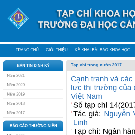
TRANG CHỦ
GIỚI THIỆU
KÊ KHAI BÀI BÁO KHOA HỌC
Tạp chí trong nước 2017
BẢN TIN ĐỊNH KỲ
Năm 2021
Cạnh tranh và các
Năm 2020
lực thị trường củ
Năm 2019
Việt Nam
Số tạp chí 14(201
Năm 2018
Tác giả:
Nguyễn 
Năm 2017
Linh
BÁO CÁO THƯỜNG NIÊN
Tạp chí: Ngân hà