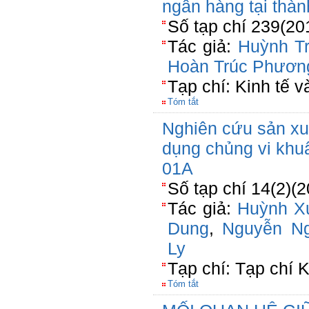
ngân hàng tại thà
Số tạp chí 239(20
Tác giả:
Huỳnh T
Hoàn Trúc Phươn
Tạp chí: Kinh tế v
Tóm tắt
Nghiên cứu sản xu
dụng chủng vi khuẩ
01A
Số tạp chí 14(2)(
Tác giả:
Huỳnh X
Dung
,
Nguyễn N
Ly
Tạp chí: Tạp chí 
Tóm tắt