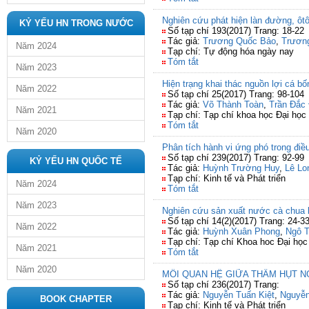
Nghiên cứu phát hiện làn đường, ôtô
KỶ YẾU HN TRONG NƯỚC
Số tạp chí 193(2017) Trang: 18-22
Tác giả:
Trương Quốc Bảo
,
Trươn
Năm 2024
Tạp chí: Tự động hóa ngày nay
Tóm tắt
Năm 2023
Hiện trạng khai thác nguồn lợi cá b
Năm 2022
Số tạp chí 25(2017) Trang: 98-104
Tác giả:
Võ Thành Toàn
,
Trần Đắc 
Năm 2021
Tạp chí: Tạp chí khoa học Đại họ
Tóm tắt
Năm 2020
Phân tích hành vi ứng phó trong đi
Số tạp chí 239(2017) Trang: 92-99
KỶ YẾU HN QUỐC TẾ
Tác giả:
Huỳnh Trường Huy
,
Lê Lo
Tạp chí: Kinh tế và Phát triển
Năm 2024
Tóm tắt
Năm 2023
Nghiên cứu sản xuất nước cà chua l
Số tạp chí 14(2)(2017) Trang: 24-3
Năm 2022
Tác giả:
Huỳnh Xuân Phong
,
Ngô 
Tạp chí: Tạp chí Khoa hoc Đại học
Năm 2021
Tóm tắt
Năm 2020
MỐI QUAN HỆ GIỮA THÂM HỤT N
Số tạp chí 236(2017) Trang:
Tác giả:
Nguyễn Tuấn Kiệt
,
Nguyễn
BOOK CHAPTER
Tạp chí: Kinh tế và Phát triển