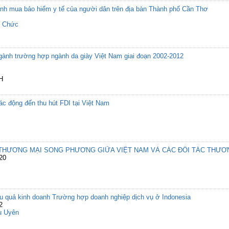
nh mua bảo hiểm y tế của người dân trên địa bàn Thành phố Cần Thơ
n Chức
gành trường hợp ngành da giày Việt Nam giai đoạn 2002-2012
H
tác động đến thu hút FDI tại Việt Nam
N THƯƠNG MẠI SONG PHƯƠNG GIỮA VIỆT NAM VÀ CÁC ĐỐI TÁC THƯƠ
-20
ệu quả kinh doanh Trường hợp doanh nghiệp dịch vụ ở Indonesia
2
u Uyên