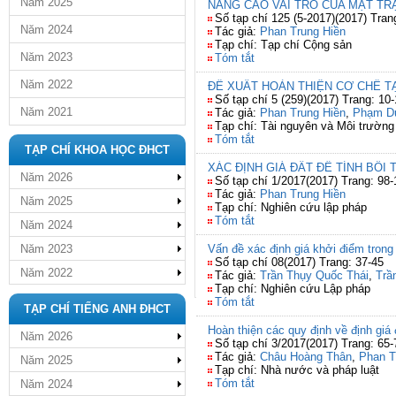
Năm 2025
NÂNG CAO VAI TRÒ CỦA MẶT TRẬ
Số tạp chí 125 (5-2017)(2017) Tran
Năm 2024
Tác giả:
Phan Trung Hiền
Tạp chí: Tạp chí Cộng sản
Năm 2023
Tóm tắt
Năm 2022
ĐỀ XUẤT HOÀN THIỆN CƠ CHẾ TẠ
Số tạp chí 5 (259)(2017) Trang: 10
Năm 2021
Tác giả:
Phan Trung Hiền
,
Phạm D
Tạp chí: Tài nguyên và Môi trường
Tóm tắt
TẠP CHÍ KHOA HỌC ĐHCT
XÁC ĐỊNH GIÁ ĐẤT ĐỂ TÍNH BỒI
Năm 2026
Số tạp chí 1/2017(2017) Trang: 98-
Tác giả:
Phan Trung Hiền
Năm 2025
Tạp chí: Nghiên cứu lập pháp
Tóm tắt
Năm 2024
Năm 2023
Vấn đề xác định giá khởi điểm trong
Số tạp chí 08(2017) Trang: 37-45
Năm 2022
Tác giả:
Trần Thụy Quốc Thái
,
Trầ
Tạp chí: Nghiên cứu Lập pháp
Tóm tắt
TẠP CHÍ TIẾNG ANH ĐHCT
Hoàn thiện các quy định về định giá
Năm 2026
Số tạp chí 3/2017(2017) Trang: 65-
Tác giả:
Châu Hoàng Thân
,
Phan T
Năm 2025
Tạp chí: Nhà nước và pháp luật
Tóm tắt
Năm 2024