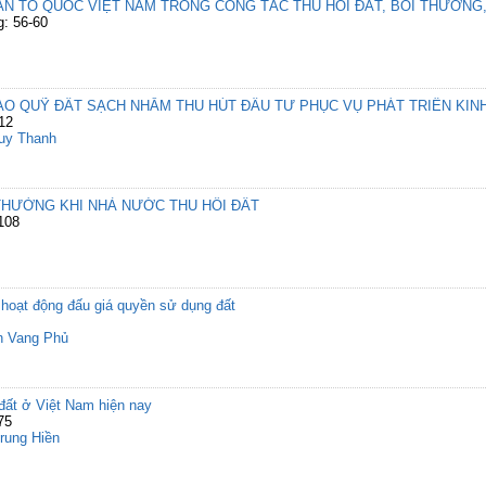
N TỔ QUỐC VIỆT NAM TRONG CÔNG TÁC THU HỒI ĐẤT, BỒI THƯỜNG, 
g: 56-60
O QUỸ ĐẤT SẠCH NHẰM THU HÚT ĐẦU TƯ PHỤC VỤ PHÁT TRIỂN KINH 
-12
uy Thanh
 THƯỜNG KHI NHÀ NƯỚC THU HỒI ĐẤT
108
 hoạt động đấu giá quyền sử dụng đất
n Vang Phủ
 đất ở Việt Nam hiện nay
75
rung Hiền