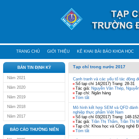
TRANG CHỦ
GIỚI THIỆU
KÊ KHAI BÀI BÁO KHOA HỌC
Tạp chí trong nước 2017
BẢN TIN ĐỊNH KỲ
Năm 2021
Cạnh tranh và các yếu tố tác động 
Số tạp chí 14(2017) Trang: 28-31
Năm 2020
Tác giả:
Nguyễn Văn Thép
,
Nguyễn
Tạp chí: Ngân hàng
Năm 2019
Tóm tắt
Năm 2018
Mô hình kết hợp SEM và QFD đánh g
nghiệp thực phẩm Việt Nam
Năm 2017
Số tạp chí 03(2017) Trang: 148-152
Tác giả:
Trần Thị Thắm
,
Trần Thị 
Tạp chí: Khoa học và Công nghệ 
BÁO CÁO THƯỜNG NIÊN
Tóm tắt