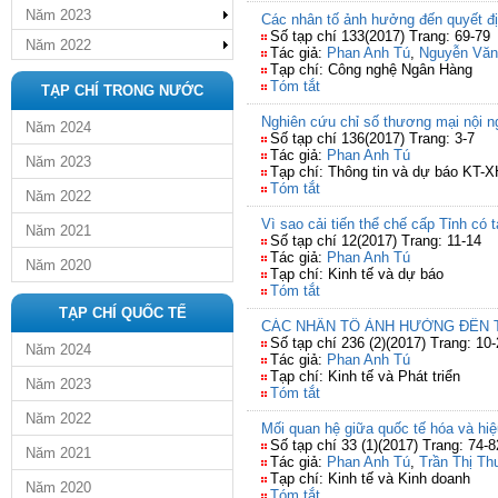
Năm 2023
Các nhân tố ảnh hưởng đến quyết đị
Số tạp chí 133(2017) Trang: 69-79
Năm 2022
Tác giả:
Phan Anh Tú
,
Nguyễn Vă
Tạp chí: Công nghệ Ngân Hàng
Tóm tắt
TẠP CHÍ TRONG NƯỚC
Nghiên cứu chỉ số thương mại nội n
Năm 2024
Số tạp chí 136(2017) Trang: 3-7
Tác giả:
Phan Anh Tú
Năm 2023
Tạp chí: Thông tin và dự báo KT-X
Tóm tắt
Năm 2022
Vì sao cải tiến thể chế cấp Tỉnh có 
Năm 2021
Số tạp chí 12(2017) Trang: 11-14
Tác giả:
Phan Anh Tú
Năm 2020
Tạp chí: Kinh tế và dự báo
Tóm tắt
TẠP CHÍ QUỐC TẾ
CÁC NHÂN TỐ ẢNH HƯỞNG ĐẾ
Số tạp chí 236 (2)(2017) Trang: 10
Năm 2024
Tác giả:
Phan Anh Tú
Tạp chí: Kinh tế và Phát triển
Năm 2023
Tóm tắt
Năm 2022
Mối quan hệ giữa quốc tế hóa và hi
Số tạp chí 33 (1)(2017) Trang: 74-8
Năm 2021
Tác giả:
Phan Anh Tú
,
Trần Thị Th
Tạp chí: Kinh tế và Kinh doanh
Năm 2020
Tóm tắt