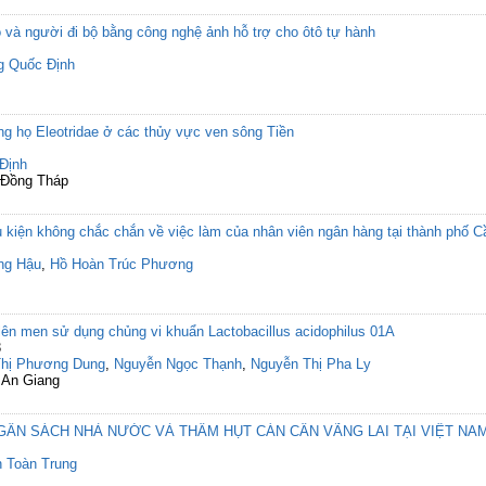
 và người đi bộ bằng công nghệ ảnh hỗ trợ cho ôtô tự hành
g Quốc Định
ống họ Eleotridae ở các thủy vực ven sông Tiền
Định
c Đồng Tháp
ều kiện không chắc chắn về việc làm của nhân viên ngân hàng tại thành phố 
ng Hậu
,
Hồ Hoàn Trúc Phương
ên men sử dụng chủng vi khuẩn Lactobacillus acidophilus 01A
3
Thị Phương Dung
,
Nguyễn Ngọc Thạnh
,
Nguyễn Thị Pha Ly
 An Giang
GÂN SÁCH NHÀ NƯỚC VÀ THÂM HỤT CÁN CÂN VÃNG LAI TẠI VIỆT NA
 Toàn Trung