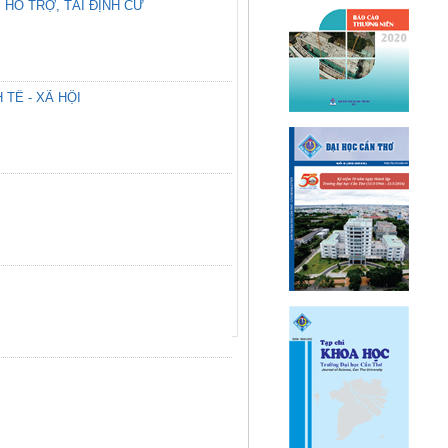
HỖ TRỢ, TÁI ĐỊNH CƯ
TẾ - XÃ HỘI