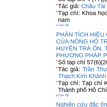
Tác giả:
Châu Tài
Tạp chí: Khoa họ
nam
Tóm tắt
PHÂN TÍCH HIỆU
CỦA NÔNG HỘ T
HUYỆN TRÀ ÔN, 
PHƯƠNG PHÁP P
Số tạp chí 57(6)(
Tác giả:
Trần Thụ
Thạch Kim Khánh
Tạp chí: Tạp chí
Thành phố Hồ Chí
Tóm tắt
Nghiên cứu đặc tí