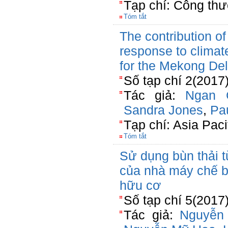
Tạp chí: Công th
Tóm tắt
The contribution of
response to climat
for the Mekong Del
Số tạp chí 2(2017
Tác giả:
Ngan C
Sandra Jones
,
Pa
Tạp chí: Asia Pac
Tóm tắt
Sử dụng bùn thải t
của nhà máy chế b
hữu cơ
Số tạp chí 5(2017
Tác giả:
Nguyễn