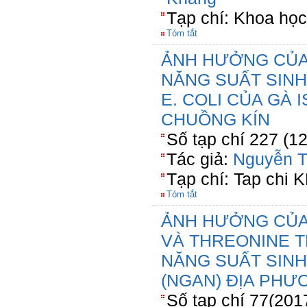
Tạp chí: Khoa học
Tóm tắt
ẢNH HƯỞNG CỦA 
NĂNG SUẤT SINH
E. COLI CỦA GÀ
CHUỒNG KÍN
Số tạp chí 227 (1
Tác giả:
Nguyễn T
Tạp chí: Tap chi
Tóm tắt
ẢNH HƯỞNG CỦA
VÀ THREONINE 
NĂNG SUẤT SINH
(NGAN) ĐỊA PHƯ
Số tạp chí 77(201