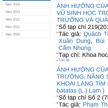
ẢNH HƯỞNG CỦA
Năm 2024
VŨ SINH HỌC TR
Năm 2023
TRƯỞNG VÀ QUÀ
Năm 2022
Số tạp chí 219(20
Năm 2021
Tác giả:
Quách T
Năm 2020
Xuân Dung
,
Bùi
Cẩm Nhung
Tạp chí: Khoa hoc
Tóm tắt
ẢNH HƯỞNG CỦA
TRƯỞNG, NĂNG 
KHOAI LANG TÍM 
batatas (L.) Lam.)
Số tạp chí Số 2 (
Tác giả:
Phạm Th