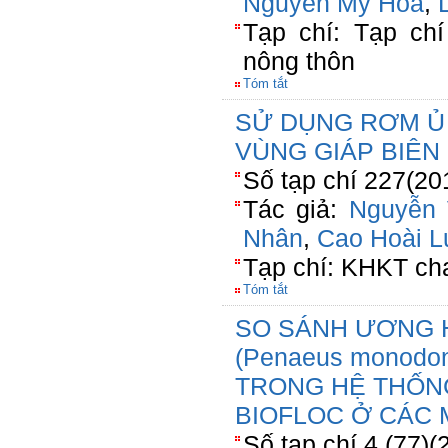
Nguyễn Mỹ Hoa
,
Tạp chí: Tạp chí
nông thôn
Tóm tắt
SỬ DỤNG RƠM Ủ 
VÙNG GIÁP BIÊN 
Số tạp chí 227(20
Tác giả:
Nguyễn
Nhân
,
Cao Hoài L
Tạp chí: KHKT ch
Tóm tắt
SO SÁNH ƯƠNG 
(Penaeus monodo
TRONG HỆ THỐN
BIOFLOC Ở CÁC 
Số tạp chí 4 (77)(