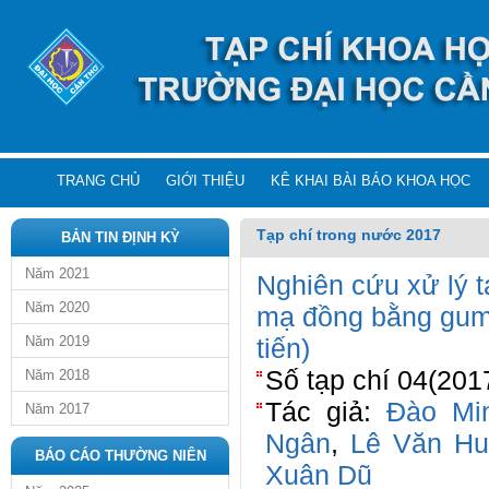
TRANG CHỦ
GIỚI THIỆU
KÊ KHAI BÀI BÁO KHOA HỌC
Tạp chí trong nước 2017
BẢN TIN ĐỊNH KỲ
Năm 2021
Nghiên cứu xử lý t
Năm 2020
mạ đồng bằng gum
Năm 2019
tiến)
Số tạp chí 04(2017
Năm 2018
Tác giả:
Đào Mi
Năm 2017
Ngân
,
Lê Văn Hu
BÁO CÁO THƯỜNG NIÊN
Xuân Dũ