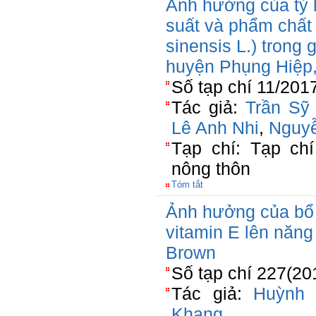
Ảnh hưởng của tỷ 
suất và phẩm chất 
sinensis L.) trong g
huyện Phụng Hiệp,
Số tạp chí 11/201
Tác giả:
Trần Sỹ
Lê Anh Nhi
,
Nguyễ
Tạp chí: Tạp chí
nông thôn
Tóm tắt
Ảnh hưởng của bổ 
vitamin E lên năng
Brown
Số tạp chí 227(20
Tác giả:
Huỳnh 
Khang