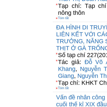
Tạp chí: Tạp chí
nông thôn
Tóm tắt
ĐA HÌNH DI TRUY
LIÊN KẾT VỚI CÁ
TRƯỞNG, NĂNG 
THỊT Ở GÀ TRỐN
Số tạp chí 227(20
Tác giả:
Đỗ Võ 
Khang
,
Nguyễn 
Giang
,
Nguyễn Th
Tạp chí: KHKT Ch
Tóm tắt
Vấn đề nhân công
cuối thế kỉ XIX đầu