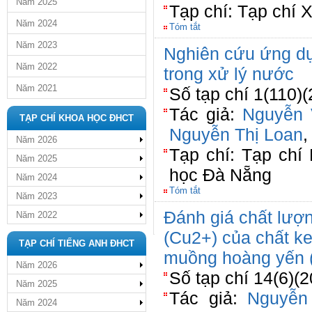
Năm 2025
Tạp chí: Tạp chí 
Năm 2024
Tóm tắt
Năm 2023
Nghiên cứu ứng d
Năm 2022
trong xử lý nước
Năm 2021
Số tạp chí 1(110)(
Tác giả:
Nguyễn
TẠP CHÍ KHOA HỌC ĐHCT
Nguyễn Thị Loan
Năm 2026
Tạp chí: Tạp chí
Năm 2025
học Đà Nẵng
Năm 2024
Tóm tắt
Năm 2023
Đánh giá chất lượ
Năm 2022
(Cu2+) của chất keo
TẠP CHÍ TIẾNG ANH ĐHCT
muồng hoàng yến 
Năm 2026
Số tạp chí 14(6)(2
Năm 2025
Tác giả:
Nguyễn
Năm 2024