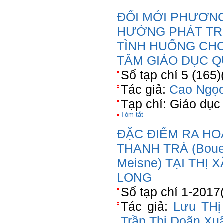
ĐỔI MỚI PHƯƠN
HƯỚNG PHÁT TRI
TÌNH HUỐNG CHO
TÂM GIÁO DỤC Q
Số tạp chí 5 (165)
Tác giả:
Cao Ngọ
Tạp chí: Giáo dục 
Tóm tắt
ĐẶC ĐIỂM RA HO
THANH TRÀ (Bouea 
Meisne) TẠI THỊ 
LONG
Số tạp chí 1-2017
Tác giả:
Lưu THị
Trần Thị Doãn Xu