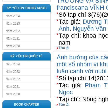
TRƯỞNG VÀ SINH
franciscana VĨNH
KỶ YẾU HN TRONG NƯỚC
Số tạp chí 3(76)(
Năm 2024
Tác giả:
Dương T
Năm 2023
Anh
,
Nguyễn Văn
Năm 2022
Tạp chí: khoa họ
Năm 2021
nam
Năm 2020
Tóm tắt
Ảnh hưởng của các
KỶ YẾU HN QUỐC TẾ
một số nhóm vi khu
Năm 2024
luân canh với nuôi
Năm 2023
Số tạp chí 14(201
Năm 2022
Tác giả:
Phạm T
Năm 2021
Ngọc
Năm 2020
Tạp chí: Nông ngh
BOOK CHAPTER
Tóm tắt