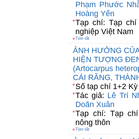
Phạm Phước Nh
Hoàng Yến
Tạp chí: Tạp ch
nghiệp Việt Nam
Tóm tắt
ẢNH HƯỞNG CỦA
HIỆN TƯỢNG ĐEN
(Artocarpus heter
CÁI RĂNG, THÀN
Số tạp chí 1+2 Kỳ
Tác giả:
Lê Trí N
Doãn Xuân
Tạp chí: Tạp chí
nông thôn
Tóm tắt