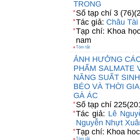
TRONG
Số tạp chí 3 (76)(
Tác giả:
Châu Tài
Tạp chí: Khoa họ
nam
Tóm tắt
ẢNH HƯỞNG CÁC
PHẨM SALMATE V
NĂNG SUẤT SINH
BÉO VÀ THỜI GI
GÀ ÁC
Số tạp chí 225(20
Tác giả:
Lê Nguy
Nguyễn Nhựt Xuâ
Tạp chí: Khoa hoc
Tóm tắt