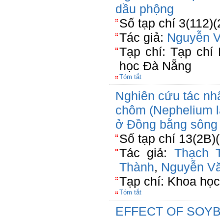
dầu phộng
Số tạp chí 3(112)
Tác giả:
Nguyễn 
Tạp chí: Tạp chí
học Đà Nẵng
Tóm tắt
Nghiên cứu tác nh
chôm (Nephelium l
ở Đồng bằng sông
Số tạp chí 13(2B)
Tác giả:
Thạch 
Thành
,
Nguyễn V
Tạp chí: Khoa họ
Tóm tắt
EFFECT OF SOY