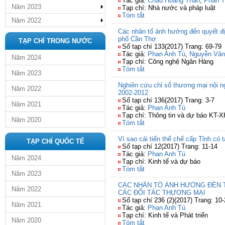
Tác giả:
Châu Hoàng Thân
,
Phan T
Năm 2023
Tạp chí: Nhà nước và pháp luật
Tóm tắt
Năm 2022
Các nhân tố ảnh hưởng đến quyết đị
phố Cần Thơ
TẠP CHÍ TRONG NƯỚC
Số tạp chí 133(2017) Trang: 69-79
Tác giả:
Phan Anh Tú
,
Nguyễn Vă
Năm 2024
Tạp chí: Công nghệ Ngân Hàng
Tóm tắt
Năm 2023
Nghiên cứu chỉ số thương mại nội n
Năm 2022
2002-2012
Số tạp chí 136(2017) Trang: 3-7
Năm 2021
Tác giả:
Phan Anh Tú
Tạp chí: Thông tin và dự báo KT-X
Năm 2020
Tóm tắt
Vì sao cải tiến thể chế cấp Tỉnh có 
TẠP CHÍ QUỐC TẾ
Số tạp chí 12(2017) Trang: 11-14
Tác giả:
Phan Anh Tú
Năm 2024
Tạp chí: Kinh tế và dự báo
Tóm tắt
Năm 2023
CÁC NHÂN TỐ ẢNH HƯỞNG ĐÊ
Năm 2022
CÁC ĐỐI TÁC THƯƠNG MẠI
Số tạp chí 236 (2)(2017) Trang: 10
Năm 2021
Tác giả:
Phan Anh Tú
Tạp chí: Kinh tế và Phát triển
Năm 2020
Tóm tắt