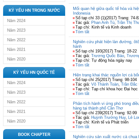
Mối quan hệ giữa quốc tế hóa và hi
KỶ YẾU HN TRONG NƯỚC
Indonesia
Số tạp chí 33 (1)(2017) Trang: 74-8
Năm 2024
Tác giả:
Phan Anh Tú
,
Trần Thị Th
Tạp chí: Kinh tế và Kinh doanh
Năm 2023
Tóm tắt
Năm 2022
Nghiên cứu phát hiện làn đường, ôtô
hành
Năm 2021
Số tạp chí 193(2017) Trang: 18-22
Tác giả:
Trương Quốc Bảo
,
Trươn
Năm 2020
Tạp chí: Tự động hóa ngày nay
Tóm tắt
KỶ YẾU HN QUỐC TẾ
Hiện trạng khai thác nguồn lợi cá b
Số tạp chí 25(2017) Trang: 98-104
Năm 2024
Tác giả:
Võ Thành Toàn
,
Trần Đắc 
Tạp chí: Tạp chí khoa học Đại họ
Năm 2023
Tóm tắt
Năm 2022
Phân tích hành vi ứng phó trong điề
hàng tại thành phố Cần Thơ
Năm 2021
Số tạp chí 239(2017) Trang: 92-99
Tác giả:
Huỳnh Trường Huy
,
Lê Lo
Năm 2020
Tạp chí: Kinh tế và Phát triển
Tóm tắt
BOOK CHAPTER
Nghiên cứu sản xuất nước cà chua l