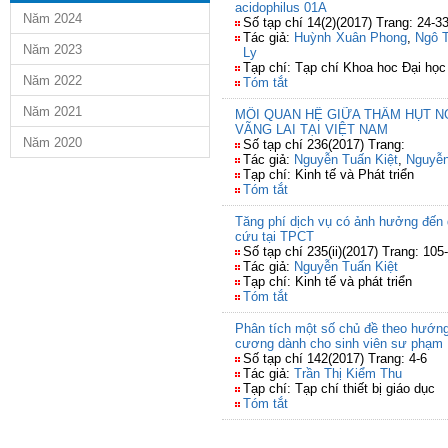
acidophilus 01A
Năm 2024
Số tạp chí 14(2)(2017) Trang: 24-3
Tác giả:
Huỳnh Xuân Phong
,
Ngô 
Năm 2023
Ly
Tạp chí: Tạp chí Khoa hoc Đại học
Năm 2022
Tóm tắt
Năm 2021
MỐI QUAN HỆ GIỮA THÂM HỤT 
VÃNG LAI TẠI VIỆT NAM
Năm 2020
Số tạp chí 236(2017) Trang:
Tác giả:
Nguyễn Tuấn Kiệt
,
Nguyễn
Tạp chí: Kinh tế và Phát triển
Tóm tắt
Tăng phí dịch vụ có ảnh hưởng đến 
cứu tại TPCT
Số tạp chí 235(ii)(2017) Trang: 105
Tác giả:
Nguyễn Tuấn Kiệt
Tạp chí: Kinh tế và phát triển
Tóm tắt
Phân tích một số chủ đề theo hướng 
cương dành cho sinh viên sư phạm
Số tạp chí 142(2017) Trang: 4-6
Tác giả:
Trần Thị Kiểm Thu
Tạp chí: Tạp chí thiết bị giáo dục
Tóm tắt