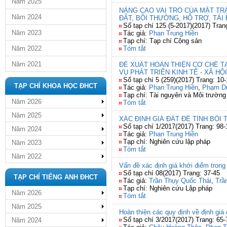
Năm 2025
NÂNG CAO VAI TRÒ CỦA MẶT TR
Năm 2024
ĐẤT, BỒI THƯỜNG, HỖ TRỢ, TÁI
Số tạp chí 125 (5-2017)(2017) Tran
Năm 2023
Tác giả:
Phan Trung Hiền
Tạp chí: Tạp chí Cộng sản
Năm 2022
Tóm tắt
Năm 2021
ĐỀ XUẤT HOÀN THIỆN CƠ CHẾ T
VỤ PHÁT TRIỂN KINH TẾ - XÃ HỘI
Số tạp chí 5 (259)(2017) Trang: 10
TẠP CHÍ KHOA HỌC ĐHCT
Tác giả:
Phan Trung Hiền
,
Phạm D
Tạp chí: Tài nguyên và Môi trường
Năm 2026
Tóm tắt
Năm 2025
XÁC ĐỊNH GIÁ ĐẤT ĐỂ TÍNH BỒI
Số tạp chí 1/2017(2017) Trang: 98-
Năm 2024
Tác giả:
Phan Trung Hiền
Tạp chí: Nghiên cứu lập pháp
Năm 2023
Tóm tắt
Năm 2022
Vấn đề xác định giá khởi điểm trong
Số tạp chí 08(2017) Trang: 37-45
TẠP CHÍ TIẾNG ANH ĐHCT
Tác giả:
Trần Thụy Quốc Thái
,
Trầ
Tạp chí: Nghiên cứu Lập pháp
Năm 2026
Tóm tắt
Năm 2025
Hoàn thiện các quy định về định giá
Số tạp chí 3/2017(2017) Trang: 65-
Năm 2024