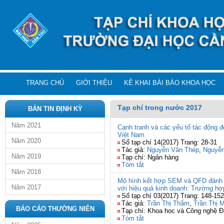
TRANG CHỦ
GIỚI THIỆU
KÊ KHAI BÀI BÁO KHOA HỌC
Tạp chí trong nước 2017
BẢN TIN ĐỊNH KỲ
Năm 2021
Cạnh tranh và các yếu tố tác động 
Việt Nam
Năm 2020
Số tạp chí 14(2017) Trang: 28-31
Tác giả:
Nguyễn Văn Thép
,
Nguyễn
Năm 2019
Tạp chí: Ngân hàng
Tóm tắt
Năm 2018
Mô hình kết hợp SEM và QFD đánh g
Năm 2017
với hiệu quả kinh doanh: Trường h
Số tạp chí 03(2017) Trang: 148-152
Tác giả:
Trần Thị Thắm
,
Trần Thị 
BÁO CÁO THƯỜNG NIÊN
Tạp chí: Khoa học và Công nghệ 
Tóm tắt