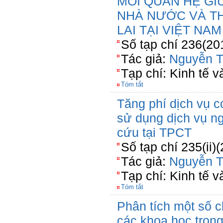
MỐI QUAN HỆ GI
NHÀ NƯỚC VÀ T
LAI TẠI VIỆT NAM
Số tạp chí 236(20
Tác giả:
Nguyễn T
Tạp chí: Kinh tế v
Tóm tắt
Tăng phí dịch vụ 
sử dụng dịch vụ ng
cứu tại TPCT
Số tạp chí 235(ii)
Tác giả:
Nguyễn T
Tạp chí: Kinh tế và
Tóm tắt
Phân tích một số 
các khoa học trong 