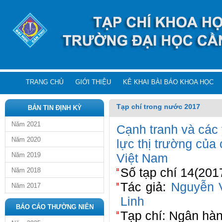
TRANG CHỦ
GIỚI THIỆU
KÊ KHAI BÀI BÁO KHOA HỌC
Tạp chí trong nước 2017
BẢN TIN ĐỊNH KỲ
Năm 2021
Cạnh tranh và các
Năm 2020
lực thị trường củ
Năm 2019
Việt Nam
Số tạp chí 14(201
Năm 2018
Tác giả:
Nguyễn 
Năm 2017
Linh
BÁO CÁO THƯỜNG NIÊN
Tạp chí: Ngân hà