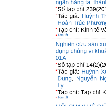
ngân hàng tại thà
Số tạp chí 239(20
Tác giả:
Huỳnh T
Hoàn Trúc Phươn
Tạp chí: Kinh tế v
Tóm tắt
Nghiên cứu sản xu
dụng chủng vi khuẩ
01A
Số tạp chí 14(2)(
Tác giả:
Huỳnh X
Dung
,
Nguyễn N
Ly
Tạp chí: Tạp chí 
Tóm tắt