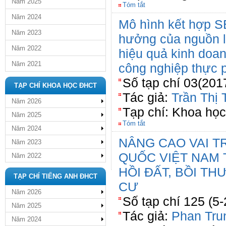
Năm 2025
Tóm tắt
Năm 2024
Mô hình kết hợp 
Năm 2023
hưởng của nguồn l
Năm 2022
hiệu quả kinh doa
Năm 2021
công nghiệp thực
Số tạp chí 03(201
TẠP CHÍ KHOA HỌC ĐHCT
Tác giả:
Trần Thị
Năm 2026
Tạp chí: Khoa họ
Năm 2025
Tóm tắt
Năm 2024
NÂNG CAO VAI T
Năm 2023
QUỐC VIỆT NAM
Năm 2022
HỒI ĐẤT, BỒI TH
TẠP CHÍ TIẾNG ANH ĐHCT
CƯ
Năm 2026
Số tạp chí 125 (5
Năm 2025
Tác giả:
Phan Tru
Năm 2024