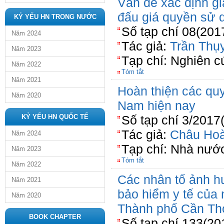
Vấn đề xác định gi
đấu giá quyền sử 
KỶ YẾU HN TRONG NƯỚC
Số tạp chí 08(201
Năm 2024
Tác giả:
Trần Thụ
Năm 2023
Tạp chí: Nghiên 
Năm 2022
Tóm tắt
Năm 2021
Hoàn thiện các quy
Năm 2020
Nam hiện nay
KỶ YẾU HN QUỐC TẾ
Số tạp chí 3/2017
Tác giả:
Châu Ho
Năm 2024
Tạp chí: Nhà nước
Năm 2023
Tóm tắt
Năm 2022
Các nhân tố ảnh h
Năm 2021
bảo hiểm y tế của 
Năm 2020
Thành phố Cần Th
BOOK CHAPTER
Số tạp chí 133(20