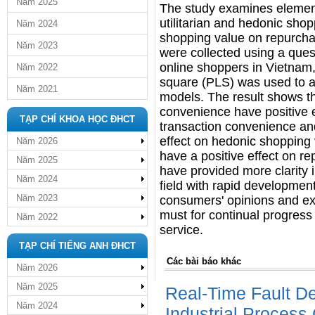
Năm 2025
The study examines element
utilitarian and hedonic shop
Năm 2024
shopping value on repurchas
Năm 2023
were collected using a que
online shoppers in Vietnam,
Năm 2022
square (PLS) was used to a
Năm 2021
models. The result shows t
convenience have positive ef
TẠP CHÍ KHOA HỌC ĐHCT
transaction convenience an
effect on hedonic shopping 
Năm 2026
have a positive effect on re
Năm 2025
have provided more clarity i
Năm 2024
field with rapid developmen
Năm 2023
consumers' opinions and ex
must for continual progress 
Năm 2022
service.
TẠP CHÍ TIẾNG ANH ĐHCT
Các bài báo khác
Năm 2026
Năm 2025
Real-Time Fault De
Năm 2024
Industrial Process