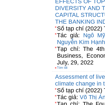
EFFECTS OF TO
DIVERSITY AND 
CAPITAL STRUCT
THE BANKING IN
Số tạp chí (2022)
Tác giả:
Ngô Mỹ
Nguyễn Kim Hạnh
Tạp chí: The 4th
Business, Econo
July, 29, 2022
Tóm tắt
Assessment of livel
climate change in 
Số tạp chí (2022)
Tác giả:
Võ Thị Á
Tạp chí: The Fou