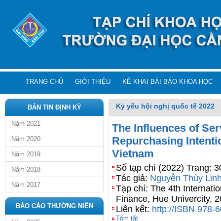
TRANG CHỦ
GIỚI THIỆU
KÊ KHAI BÀI BÁO KHOA HỌC
Kỷ yếu hội nghị quốc tế 2022
BẢN TIN ĐỊNH KỲ
Năm 2021
The Influences of Se
Repurchasing Intenti
Năm 2020
Vietnam
Năm 2019
Số tạp chí (2022) Trang: 
Năm 2018
Tác giả:
Nguyễn Thùy Lin
Năm 2017
Tạp chí: The 4th Internat
Finance, Hue Univercity, 
BÁO CÁO THƯỜNG NIÊN
Liên kết:
http://ISBN 978-
Tóm tắt