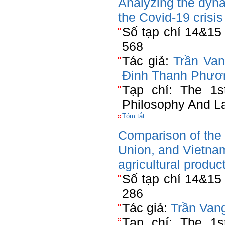
Analyzing the dyna
the Covid-19 crisis
Số tạp chí 14&15
568
Tác giả:
Trần Va
Đinh Thanh Phươ
Tạp chí: The 1s
Philosophy And L
Tóm tắt
Comparison of the 
Union, and Vietnam'
agricultural produ
Số tạp chí 14&15
286
Tác giả:
Trần Van
Tạp chí: The 1s