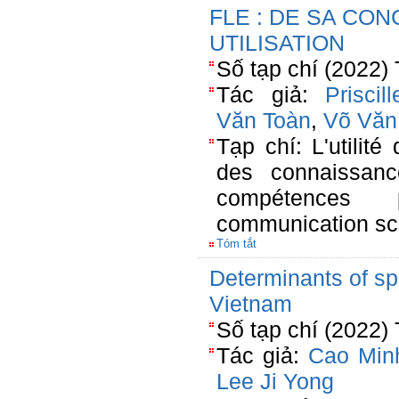
FLE : DE SA CO
UTILISATION
Số tạp chí (2022)
Tác giả:
Prisci
Văn Toàn
,
Võ Văn
Tạp chí: L'utilité
des connaissanc
compétences p
communication sci
Tóm tắt
Determinants of sp
Vietnam
Số tạp chí (2022) 
Tác giả:
Cao Min
Lee Ji Yong