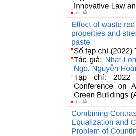
Innovative Law a
Tóm tắt
Effect of waste red
properties and str
paste
Số tạp chí (2022)
Tác giả:
Nhat-Lo
Ngo
,
Nguyễn Hoà
Tạp chí: 2022 7t
Conference on A
Green Buildings (
Tóm tắt
Combining Contras
Equalization and C
Problem of Counti