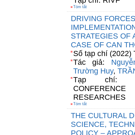
Tạp chí: RIVF
Tóm tắt
DRIVING FORCES
IMPLEMENTATIO
STRATEGIES OF
CASE OF CAN TH
Số tạp chí (2022)
Tác giả:
Nguyễ
Trường Huy
,
TRẦ
Tạp chí: I
CONFERENC
RESEARCHES
Tóm tắt
THE CULTURAL D
SCIENCE, TECHN
POLICY – APPRO