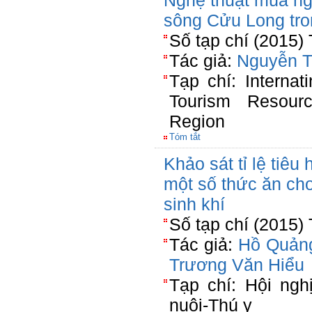
Nghệ thuật múa n
sông Cửu Long tron
Số tạp chí (2015)
Tác giả:
Nguyễn T
Tạp chí: Internat
Tourism Resou
Region
Tóm tắt
Khảo sát tỉ lệ tiêu
một số thức ăn cho 
sinh khí
Số tạp chí (2015)
Tác giả:
Hồ Quản
Trương Văn Hiểu
Tạp chí: Hội ng
nuôi-Thú y