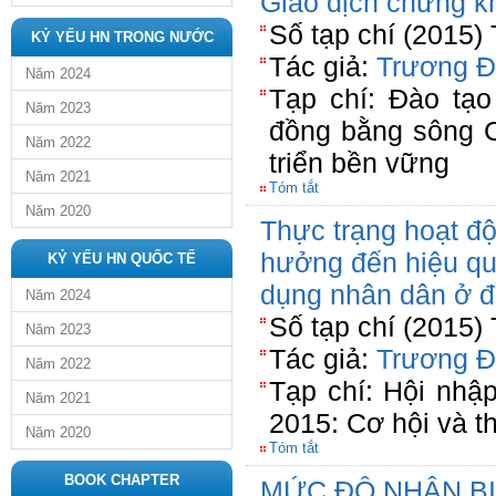
Giao dịch chứng k
Số tạp chí (2015)
KỶ YẾU HN TRONG NƯỚC
Tác giả:
Trương Đ
Năm 2024
Tạp chí: Đào tạ
Năm 2023
đồng bằng sông C
Năm 2022
triển bền vững
Năm 2021
Tóm tắt
Năm 2020
Thực trạng hoạt đ
hưởng đến hiệu qu
KỶ YẾU HN QUỐC TẾ
dụng nhân dân ở 
Năm 2024
Số tạp chí (2015)
Năm 2023
Tác giả:
Trương Đ
Năm 2022
Tạp chí: Hội nhậ
Năm 2021
2015: Cơ hội và t
Năm 2020
Tóm tắt
BOOK CHAPTER
MỨC ĐỘ NHẬN BI