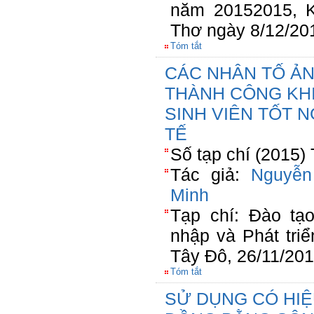
năm 20152015, K
Thơ ngày 8/12/20
Tóm tắt
CÁC NHÂN TỐ Ả
THÀNH CÔNG KHI
SINH VIÊN TỐT 
TẾ
Số tạp chí (2015)
Tác giả:
Nguyễn
Minh
Tạp chí: Đào t
nhập và Phát tri
Tây Đô, 26/11/20
Tóm tắt
SỬ DỤNG CÓ HIỆ