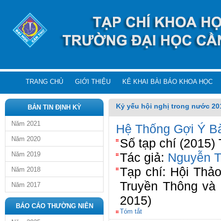
TRANG CHỦ
GIỚI THIỆU
KÊ KHAI BÀI BÁO KHOA HỌC
Kỷ yếu hội nghị trong nước 20
BẢN TIN ĐỊNH KỲ
Năm 2021
Hệ Thống Gợi Ý B
Năm 2020
Số tạp chí (2015)
Năm 2019
Tác giả:
Nguyễn T
Tạp chí: Hội Thả
Năm 2018
Truyền Thông và
Năm 2017
2015)
BÁO CÁO THƯỜNG NIÊN
Tóm tắt