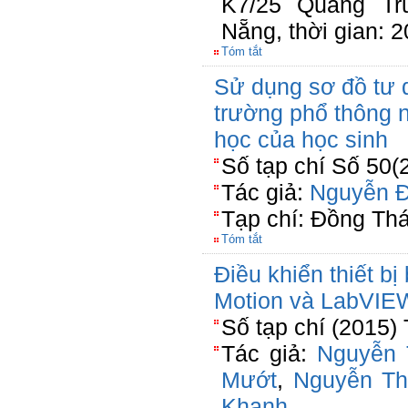
K7/25 Quang Tr
Nẵng, thời gian: 
Tóm tắt
Sử dụng sơ đồ tư d
trường phổ thông n
học của học sinh
Số tạp chí Số 50(
Tác giả:
Nguyễn 
Tạp chí: Đồng Th
Tóm tắt
Điều khiển thiết bị
Motion và LabVIE
Số tạp chí (2015) 
Tác giả:
Nguyễn 
Mướt
,
Nguyễn Th
Khanh