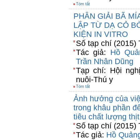
Tóm tắt
PHÂN GIẢI BÃ M
LẬP TỪ DẠ CỎ B
KIỆN IN VITRO
Số tạp chí (2015)
Tác giả:
Hồ Quả
Trần Nhân Dũng
Tạp chí: Hội ng
nuôi-Thú y
Tóm tắt
Ảnh hưởng của việ
trong khâu phần đế
tiêu chất lượng thị
Số tạp chí (2015)
Tác giả:
Hồ Quản