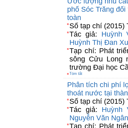
Ước lượng nhu cầu
phố Sóc Trăng đối 
toàn
Số tạp chí (2015)
Tác giả:
Huỳnh V
Huỳnh Thị Đan X
Tạp chí: Phát tri
sông Cửu Long n
trường Đại học C
Tóm tắt
Phân tích chi phí l
thoát nước tại th
Số tạp chí (2015)
Tác giả:
Huỳnh 
Nguyễn Văn Ngâ
Tạp chí: Phát tri