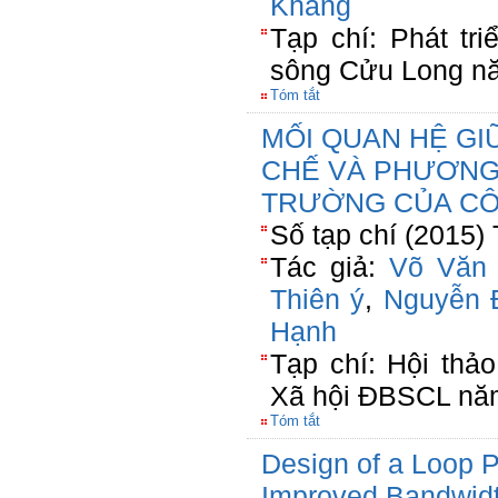
Khang
Tạp chí: Phát tr
sông Cửu Long n
Tóm tắt
MỐI QUAN HỆ G
CHẾ VÀ PHƯƠNG 
TRƯỜNG CỦA CÔ
Số tạp chí (2015)
Tác giả:
Võ Văn
Thiên ý
,
Nguyễn 
Hạnh
Tạp chí: Hội thảo
Xã hội ĐBSCL nă
Tóm tắt
Design of a Loop 
Improved Bandwid