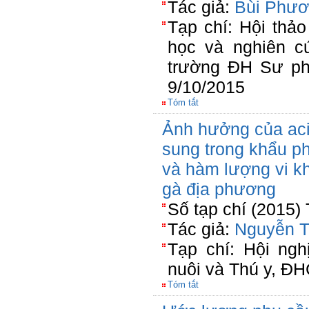
Tác giả:
Bùi Phươ
Tạp chí: Hội thả
học và nghiên c
trường ĐH Sư ph
9/10/2015
Tóm tắt
Ảnh hưởng của ac
sung trong khẩu ph
và hàm lượng vi k
gà địa phương
Số tạp chí (2015)
Tác giả:
Nguyễn T
Tạp chí: Hội ng
nuôi và Thú y, ĐH
Tóm tắt