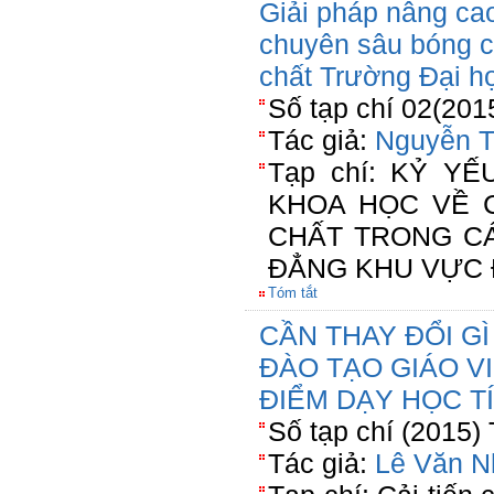
Giải pháp nâng cao
chuyên sâu bóng c
chất Trường Đại h
Số tạp chí 02(201
Tác giả:
Nguyễn T
Tạp chí: KỶ Y
KHOA HỌC VỀ 
CHẤT TRONG C
ĐẲNG KHU VỰC 
Tóm tắt
CẦN THAY ĐỔI G
ĐÀO TẠO GIÁO VI
ĐIỂM DẠY HỌC T
Số tạp chí (2015)
Tác giả:
Lê Văn 