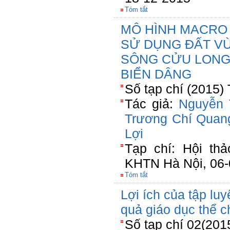
Tóm tắt
MÔ HÌNH MACRO
SỬ DỤNG ĐẤT V
SÔNG CỬU LONG
BIỂN DÂNG
Số tạp chí (2015)
Tác giả:
Nguyễn 
Trương Chí Quan
Lợi
Tạp chí: Hội th
KHTN Hà Nội, 06-
Tóm tắt
Lợi ích của tập lu
quả giáo dục thể c
Số tạp chí 02(201