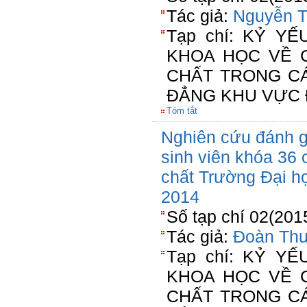
Tác giả:
Nguyễn T
Tạp chí: KỶ Y
KHOA HỌC VỀ 
CHẤT TRONG C
ĐẲNG KHU VỰC 
Tóm tắt
Nghiên cứu đánh g
sinh viên khóa 36
chất Trường Đại h
2014
Số tạp chí 02(201
Tác giả:
Đoàn Thu
Tạp chí: KỶ Y
KHOA HỌC VỀ 
CHẤT TRONG C