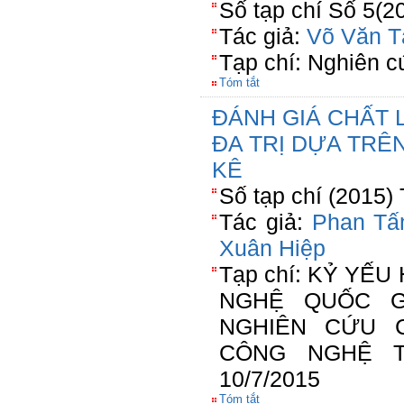
Số tạp chí Số 5(2
Tác giả:
Võ Văn T
Tạp chí: Nghiên c
Tóm tắt
ĐÁNH GIÁ CHẤT 
ĐA TRỊ DỰA TRÊ
KÊ
Số tạp chí (2015)
Tác giả:
Phan Tấ
Xuân Hiệp
Tạp chí: KỶ YẾ
NGHỆ QUỐC GI
NGHIÊN CỨU 
CÔNG NGHỆ T
10/7/2015
Tóm tắt