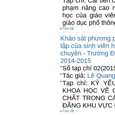
Tạp chí: Cải tiến 
phạm nâng cao n
học của giáo vi
giáo dục phổ thôn
Tóm tắt
Khảo sát phương p
tập của sinh viên
chuyên - Trường 
2014-2015
Số tạp chí 02(201
Tác giả:
Lê Quang
Tạp chí: KỶ Y
KHOA HỌC VỀ 
CHẤT TRONG C
ĐẲNG KHU VỰC 
Tóm tắt