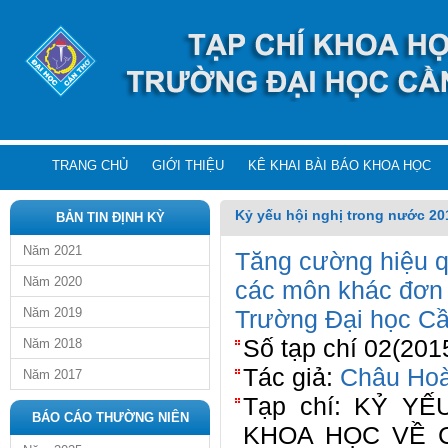
TRANG CHỦ
GIỚI THIỆU
KÊ KHAI BÀI BÁO KHOA HỌC
Kỷ yếu hội nghị trong nước 20
BẢN TIN ĐỊNH KỲ
Năm 2021
Tăng cường hiệu q
Năm 2020
các môn khác đơn 
Năm 2019
Trường Đại học C
Số tạp chí 02(201
Năm 2018
Tác giả:
Châu Ho
Năm 2017
Tạp chí: KỶ Y
BÁO CÁO THƯỜNG NIÊN
KHOA HỌC VỀ 