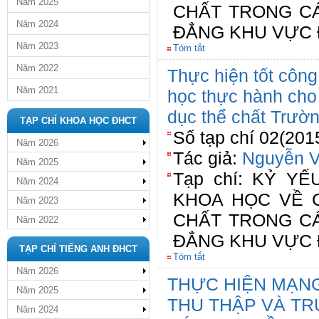
Năm 2025
CHẤT TRONG C
Năm 2024
ĐẲNG KHU VỰC 
Năm 2023
Tóm tắt
Năm 2022
Thực hiện tốt công
Năm 2021
học thực hành cho
dục thể chất Trườ
TẠP CHÍ KHOA HỌC ĐHCT
Số tạp chí 02(201
Năm 2026
Tác giả:
Nguyễn 
Năm 2025
Tạp chí: KỶ Y
Năm 2024
KHOA HỌC VỀ 
Năm 2023
CHẤT TRONG C
Năm 2022
ĐẲNG KHU VỰC 
TẠP CHÍ TIẾNG ANH ĐHCT
Tóm tắt
Năm 2026
THỰC HIỆN MẠN
Năm 2025
THU THẬP VÀ TR
Năm 2024