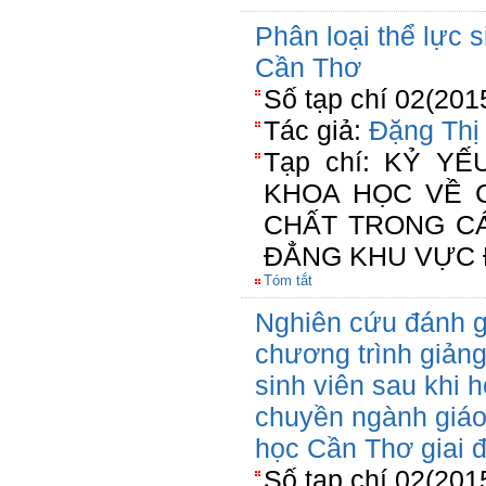
Phân loại thể lực 
Cần Thơ
Số tạp chí 02(201
Tác giả:
Đặng Thị
Tạp chí: KỶ Y
KHOA HỌC VỀ 
CHẤT TRONG C
ĐẲNG KHU VỰC 
Tóm tắt
Nghiên cứu đánh gi
chương trình giản
sinh viên sau khi
chuyền ngành giáo
học Cần Thơ giai 
Số tạp chí 02(201