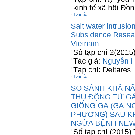
kinh tế xã hội Đ
Tóm tắt
Salt water intrusi
Subsidence Resear
Vietnam
Số tạp chí 2(2015
Tác giả:
Nguyễn H
Tạp chí: Deltares
Tóm tắt
SO SÁNH KHẢ N
THỤ ĐỘNG TỪ GÀ
GIỐNG GÀ (GÀ N
PHƯỢNG) SAU K
NGỪA BỆNH NE
Số tạp chí (2015)