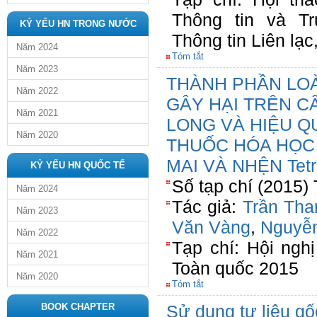
Thông tin và Tr
KỶ YẾU HN TRONG NƯỚC
Thông tin Liên lạ
Năm 2024
Tóm tắt
Năm 2023
THÀNH PHẦN LO
Năm 2022
GÂY HẠI TRÊN CÂ
Năm 2021
LONG VÀ HIỆU Q
Năm 2020
THUỐC HÓA HỌC 
MAI VÀ NHỆN Tetr
KỶ YẾU HN QUỐC TẾ
Số tạp chí (2015)
Năm 2024
Tác giả:
Trần Tha
Năm 2023
Văn Vàng
,
Nguyễn
Năm 2022
Tạp chí: Hội ngh
Năm 2021
Toàn quốc 2015
Năm 2020
Tóm tắt
BOOK CHAPTER
Sử dụng tư liệu gố