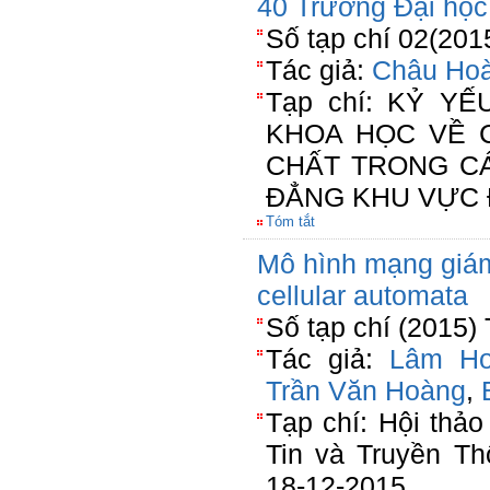
40 Trường Đại họ
Số tạp chí 02(201
Tác giả:
Châu Ho
Tạp chí: KỶ Y
KHOA HỌC VỀ 
CHẤT TRONG C
ĐẲNG KHU VỰC 
Tóm tắt
Mô hình mạng giám
cellular automata
Số tạp chí (2015)
Tác giả:
Lâm Ho
Trần Văn Hoàng
,
Tạp chí: Hội thả
Tin và Truyền Th
18-12-2015