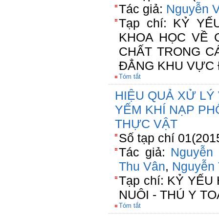
Tác giả:
Nguyễn 
Tạp chí: KỶ Y
KHOA HỌC VỀ 
CHẤT TRONG C
ĐẲNG KHU VỰC 
Tóm tắt
HIỆU QUẢ XỬ LÝ 
YẾM KHÍ NẠP PH
THỰC VẬT
Số tạp chí 01(201
Tác giả:
Nguyễn
Thu Vân
,
Nguyễn 
Tạp chí: KỶ YẾ
NUÔI - THÚ Y T
Tóm tắt