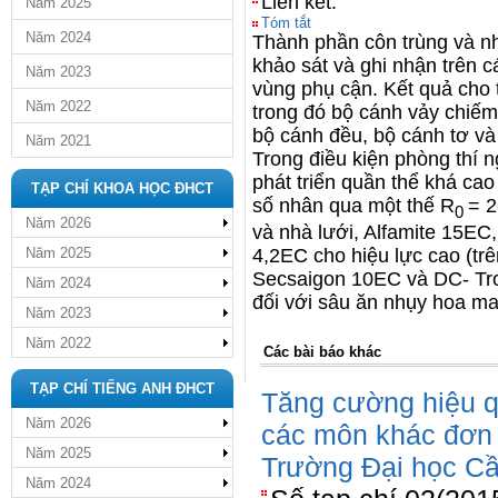
Liên kết:
Năm 2025
Tóm tắt
Năm 2024
Thành phần côn trùng và n
khảo sát và ghi nhận trên 
Năm 2023
vùng phụ cận. Kết quả cho t
Năm 2022
trong đó bộ cánh vảy chiếm
bộ cánh đều, bộ cánh tơ và 
Năm 2021
Trong điều kiện phòng thí 
phát triển quần thể khá cao 
TẠP CHÍ KHOA HỌC ĐHCT
số nhân qua một thế R
= 2
0
Năm 2026
và nhà lưới, Alfamite 15E
4,2EC cho hiệu lực cao (tr
Năm 2025
Secsaigon 10EC và DC- Tro
Năm 2024
đối với sâu ăn nhụy hoa mai
Năm 2023
Năm 2022
Các bài báo khác
TẠP CHÍ TIẾNG ANH ĐHCT
Tăng cường hiệu q
Năm 2026
các môn khác đơn 
Năm 2025
Trường Đại học C
Năm 2024