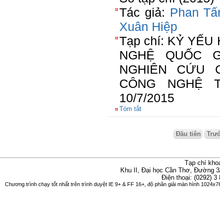
Tác giả:
Phan Tấ
Xuân Hiệp
Tạp chí: KỶ YẾ
NGHỆ QUỐC GI
NGHIÊN CỨU 
CÔNG NGHỆ T
10/7/2015
Tóm tắt
Đầu tiên
Trư
Tạp chí kho
Khu II, Đại học Cần Thơ, Đường 3
Điện thoại: (0292) 3
Chương trình chạy tốt nhất trên trình duyệt IE 9+ & FF 16+, độ phân giải màn hình 1024x76