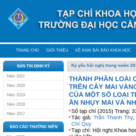
TRANG CHỦ
GIỚI THIỆU
KÊ KHAI BÀI BÁO KHOA HỌC
Kỷ yếu hội nghị trong nước 20
BẢN TIN ĐỊNH KỲ
Năm 2021
THÀNH PHẦN LOÀI 
TRÊN CÂY MAI VÀNG
Năm 2020
CỦA MỘT SỐ LOẠI 
Năm 2019
ĂN NHỤY MAI VÀ NHỆ
Năm 2018
Số tạp chí (2015) Trang: 
Năm 2017
Tác giả:
Trần Thanh Thy
Chí Quy
BÁO CÁO THƯỜNG NIÊN
Tạp chí: Hội nghị Khoa h