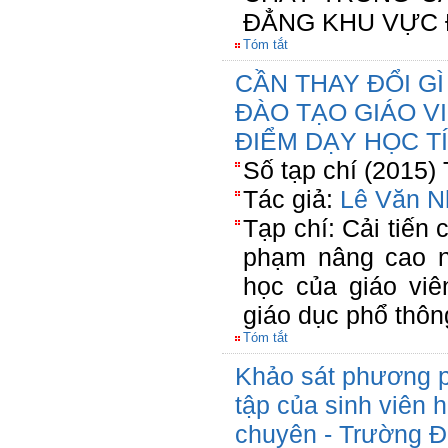
ĐẲNG KHU VỰC 
Tóm tắt
CẦN THAY ĐỔI G
ĐÀO TẠO GIÁO VI
ĐIỂM DẠY HỌC T
Số tạp chí (2015)
Tác giả:
Lê Văn 
Tạp chí: Cải tiến 
phạm nâng cao n
học của giáo vi
giáo dục phổ thôn
Tóm tắt
Khảo sát phương p
tập của sinh viên
chuyên - Trường 