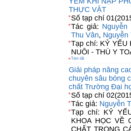
YẾM KHÍ NẠP PH
THỰC VẬT
Số tạp chí 01(201
Tác giả:
Nguyễn
Thu Vân
,
Nguyễn 
Tạp chí: KỶ YẾ
NUÔI - THÚ Y T
Tóm tắt
Giải pháp nâng cao
chuyên sâu bóng c
chất Trường Đại h
Số tạp chí 02(201
Tác giả:
Nguyễn T
Tạp chí: KỶ Y
KHOA HỌC VỀ 
CHẤT TRONG C