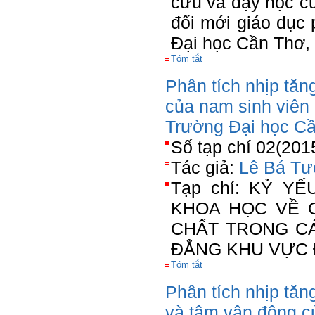
cứu và dạy học c
đổi mới giáo dục 
Đại học Cần Thơ, 
Tóm tắt
Phân tích nhịp tăng
của nam sinh viên
Trường Đại học C
Số tạp chí 02(201
Tác giả:
Lê Bá T
Tạp chí: KỶ Y
KHOA HỌC VỀ 
CHẤT TRONG C
ĐẲNG KHU VỰC 
Tóm tắt
Phân tích nhịp tăn
và tâm vận động c