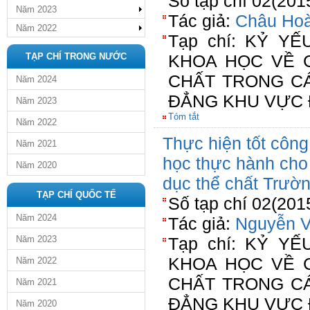
Số tạp chí 02(201
Năm 2023
Tác giả:
Châu Ho
Năm 2022
Tạp chí: KỶ Y
TẠP CHÍ TRONG NƯỚC
KHOA HỌC VỀ 
CHẤT TRONG C
Năm 2024
ĐẲNG KHU VỰC 
Năm 2023
Tóm tắt
Năm 2022
Thực hiện tốt công
Năm 2021
học thực hành cho
Năm 2020
dục thể chất Trườ
TẠP CHÍ QUỐC TẾ
Số tạp chí 02(201
Năm 2024
Tác giả:
Nguyễn 
Năm 2023
Tạp chí: KỶ Y
KHOA HỌC VỀ 
Năm 2022
CHẤT TRONG C
Năm 2021
ĐẲNG KHU VỰC 
Năm 2020