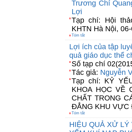
Trương Chí Quan
Lợi
Tạp chí: Hội th
KHTN Hà Nội, 06-
Tóm tắt
Lợi ích của tập lu
quả giáo dục thể c
Số tạp chí 02(201
Tác giả:
Nguyễn 
Tạp chí: KỶ Y
KHOA HỌC VỀ 
CHẤT TRONG C
ĐẲNG KHU VỰC 
Tóm tắt
HIỆU QUẢ XỬ LÝ 