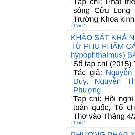
Tạp chí: Phát tr
sông Cửu Long n
Trường Khoa kinh 
Tóm tắt
KHẢO SÁT KHẢ 
TỪ PHỤ PHẨM CÁ 
hypophthalmus)
Số tạp chí (2015)
Tác giả:
Nguyễn
Duy
,
Nguyễn Th
Phượng
Tạp chí: Hội ngh
toàn quốc, Tổ c
Thơ vào Tháng 4/
Tóm tắt
PHƯƠNG PHÁP X