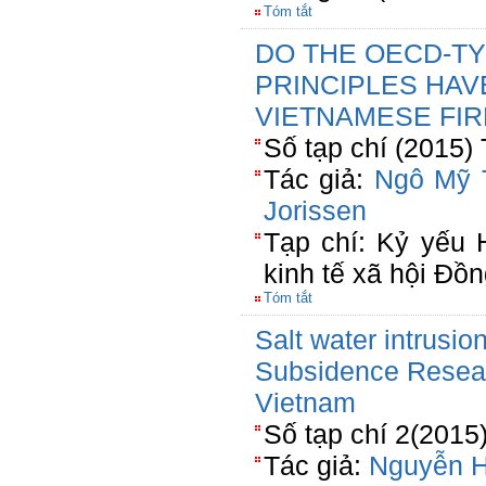
Tóm tắt
DO THE OECD-T
PRINCIPLES HAV
VIETNAMESE FIR
Số tạp chí (2015)
Tác giả:
Ngô Mỹ 
Jorissen
Tạp chí: Kỷ yếu 
kinh tế xã hội Đ
Tóm tắt
Salt water intrusi
Subsidence Resear
Vietnam
Số tạp chí 2(2015
Tác giả:
Nguyễn H