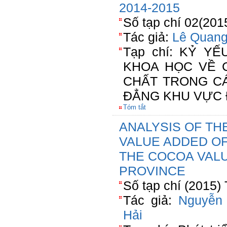
2014-2015
Số tạp chí 02(201
Tác giả:
Lê Quang
Tạp chí: KỶ Y
KHOA HỌC VỀ 
CHẤT TRONG C
ĐẲNG KHU VỰC 
Tóm tắt
ANALYSIS OF TH
VALUE ADDED OF
THE COCOA VALU
PROVINCE
Số tạp chí (2015)
Tác giả:
Nguyễn
Hải