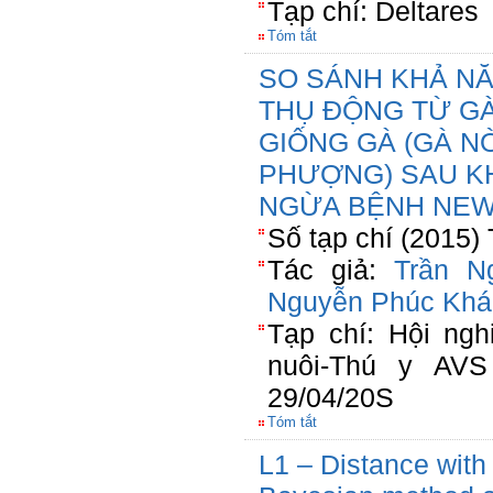
Tạp chí: Deltares
Tóm tắt
SO SÁNH KHẢ N
THỤ ĐỘNG TỪ GÀ
GIỐNG GÀ (GÀ N
PHƯỢNG) SAU K
NGỪA BỆNH NE
Số tạp chí (2015)
Tác giả:
Trần N
Nguyễn Phúc Khá
Tạp chí: Hội ng
nuôi-Thú y AV
29/04/20S
Tóm tắt
L1 – Distance with