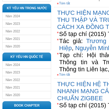
Tóm tắt
KỶ YẾU HN TRONG NƯỚC
THỰC HIỆN MẠN
Năm 2024
THU THẬP VÀ TR
Năm 2023
CÁCH XA ĐỒNG 
Năm 2022
Số tạp chí (2015)
Năm 2021
Tác giả:
Trương
Năm 2020
Hiệp
,
Nguyễn Min
Tạp chí: Hội th
KỶ YẾU HN QUỐC TẾ
Thông tin và Tr
Năm 2024
Thông tin Liên lạ
Năm 2023
Tóm tắt
Năm 2022
THỰC HIỆN HỆ T
Năm 2021
NHANH MẠNG CẢ
Năm 2020
CHUẨN ZIGBEE
Số tạp chí (2015)
BOOK CHAPTER