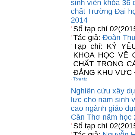
sinh viên khóa 36
chất Trường Đại h
2014
Số tạp chí 02(201
Tác giả:
Đoàn Thu
Tạp chí: KỶ Y
KHOA HỌC VỀ 
CHẤT TRONG C
ĐẲNG KHU VỰC 
Tóm tắt
Nghiên cứu xây dự
lực cho nam sinh 
cao ngành giáo dụ
Cần Thơ năm học 
Số tạp chí 02(201
Tác giả:
Nguyễn H