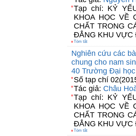
Tạp chí: KỶ Y
KHOA HỌC VỀ 
CHẤT TRONG C
ĐẲNG KHU VỰC 
Tóm tắt
Nghiên cứu các bà
chung cho nam sin
40 Trường Đại họ
Số tạp chí 02(201
Tác giả:
Châu Ho
Tạp chí: KỶ Y
KHOA HỌC VỀ 
CHẤT TRONG C
ĐẲNG KHU VỰC 
Tóm tắt