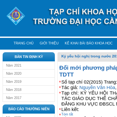
TRANG CHỦ
GIỚI THIỆU
KÊ KHAI BÀI BÁO KHOA HỌC
Kỷ yếu hội nghị trong nước 20
BẢN TIN ĐỊNH KỲ
Năm 2021
Đổi mới phương pháp
TDTT
Năm 2020
Số tạp chí 02(2015) Trang
Năm 2019
Tác giả:
Nguyễn Văn Hòa
Năm 2018
Tạp chí: KỶ YẾU HỘI 
Năm 2017
TÁC GIÁO DỤC THỂ CH
ĐẲNG KHU VỰC ĐBSCL 
Liên kết:
BÁO CÁO THƯỜNG NIÊN
Tóm tắt