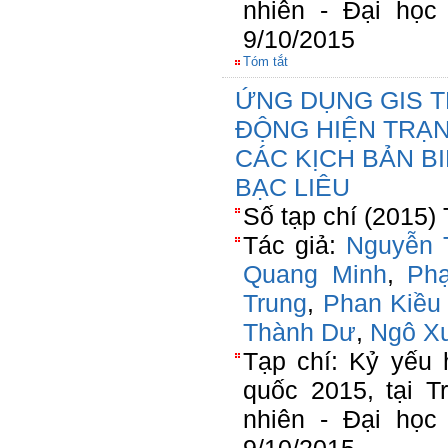
nhiên - Đại học
9/10/2015
Tóm tắt
ỨNG DỤNG GIS T
ĐỘNG HIỆN TRẠN
CÁC KỊCH BẢN BI
BẠC LIÊU
Số tạp chí (2015)
Tác giả:
Nguyễn 
Quang Minh
,
Ph
Trung
,
Phan Kiều
Thành Dư
,
Ngô X
Tạp chí: Kỷ yếu 
quốc 2015, tại 
nhiên - Đại học