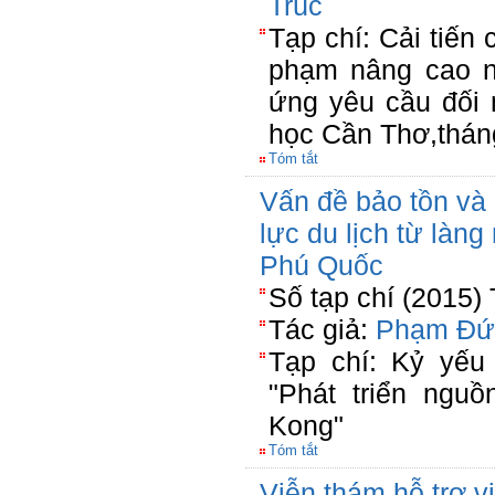
Trúc
Tạp chí: Cải tiến 
phạm nâng cao n
ứng yêu cầu đối 
học Cần Thơ,thán
Tóm tắt
Vấn đề bảo tồn và 
lực du lịch từ là
Phú Quốc
Số tạp chí (2015)
Tác giả:
Phạm Đứ
Tạp chí: Kỷ yếu
"Phát triển nguồ
Kong"
Tóm tắt
Viễn thám hỗ trợ vi