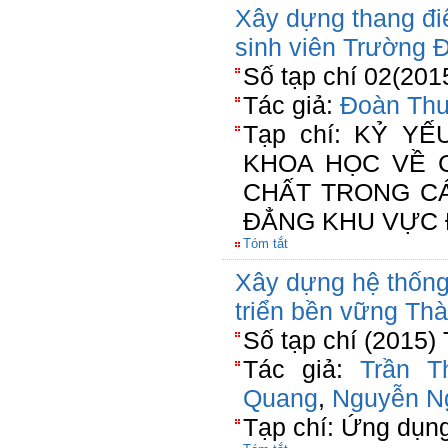
Xây dựng thang đi
sinh viên Trường 
Số tạp chí 02(201
Tác giả:
Đoàn Thu
Tạp chí: KỶ Y
KHOA HỌC VỀ 
CHẤT TRONG C
ĐẲNG KHU VỰC 
Tóm tắt
Xây dựng hệ thống 
triển bền vững Th
Số tạp chí (2015)
Tác giả:
Trần T
Quang
,
Nguyễn N
Tạp chí: Ứng dụn