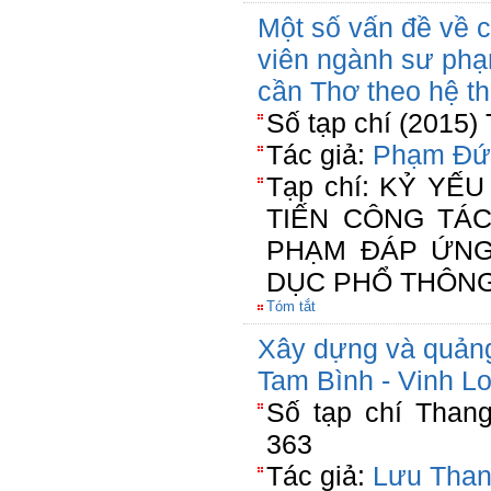
Một số vấn đề về c
viên ngành sư phạ
cần Thơ theo hệ th
Số tạp chí (2015)
Tác giả:
Phạm Đứ
Tạp chí: KỶ YẾU
TIẾN CÔNG TÁC
PHẠM ĐÁP ỨNG
DỤC PHỔ THÔN
Tóm tắt
Xây dựng và quản
Tam Bình - Vinh L
Số tạp chí Than
363
Tác giả:
Lưu Than