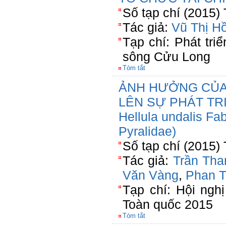
Số tạp chí (2015)
Tác giả:
Vũ Thị H
Tạp chí: Phát tri
sông Cửu Long
Tóm tắt
ẢNH HƯỞNG CỦA
LÊN SỰ PHÁT TR
Hellula undalis Fab
Pyralidae)
Số tạp chí (2015)
Tác giả:
Trần Tha
Văn Vàng
,
Phan T
Tạp chí: Hội ngh
Toàn quốc 2015
Tóm tắt