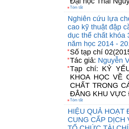
Đại học Thái Ngu
Tóm tắt
Nghiên cứu lựa ch
cao kỹ thuật đập c
dục thể chất khóa
năm học 2014 - 20
Số tạp chí 02(201
Tác giả:
Nguyễn V
Tạp chí: KỶ Y
KHOA HỌC VỀ 
CHẤT TRONG C
ĐẲNG KHU VỰC 
Tóm tắt
HIỆU QUẢ HOẠT 
CUNG CẤP DỊCH 
TỔ CHỨC TÀI CHÍ