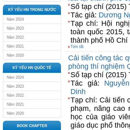
Số tạp chí (2015)
KỶ YẾU HN TRONG NƯỚC
Tác giả:
Dương N
Năm 2024
Tạp chí: Hội ngh
Năm 2023
toàn quốc 2015, 
Năm 2022
thành phố Hồ Chí
Năm 2021
Tóm tắt
Năm 2020
Cải tiến công tác 
phòng thí nghiệm 
KỶ YẾU HN QUỐC TẾ
Số tạp chí (2015)
Năm 2024
Tác giả:
Nguyễ
Năm 2023
Dinh
Năm 2022
Tạp chí: Cải tiến 
Năm 2021
phạm, nâng cao 
Năm 2020
học của giáo vi
giáo dục phổ thôn
BOOK CHAPTER