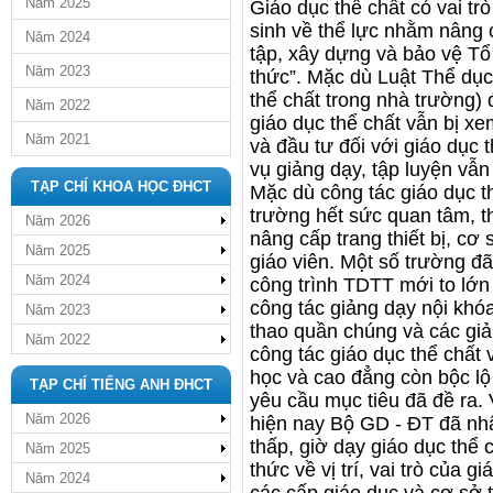
Năm 2025
Giáo dục thể chất có vai trò
sinh về thể lực nhằm nâng 
Năm 2024
tập, xây dựng và bảo vệ Tổ 
Năm 2023
thức”. Mặc dù Luật Thể dục
thể chất trong nhà trường) 
Năm 2022
giáo dục thể chất vẫn bị x
Năm 2021
và đầu tư đối với giáo dục 
vụ giảng dạy, tập luyện vẫn
TẠP CHÍ KHOA HỌC ĐHCT
Mặc dù công tác giáo dục t
trường hết sức quan tâm, t
Năm 2026
nâng cấp trang thiết bị, cơ 
Năm 2025
giáo viên. Một số trường đ
Năm 2024
công trình TDTT mới to lớn 
công tác giảng dạy nội khó
Năm 2023
thao quần chúng và các giải
Năm 2022
công tác giáo dục thể chất
học và cao đẳng còn bộc l
TẠP CHÍ TIẾNG ANH ĐHCT
yêu cầu mục tiêu đã đề ra. 
Năm 2026
hiện nay Bộ GD - ĐT đã nhậ
thấp, giờ dạy giáo dục thể 
Năm 2025
thức về vị trí, vai trò của 
Năm 2024