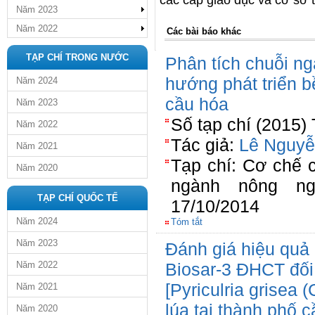
các cấp giáo dục và cơ sở 
Năm 2023
Năm 2022
Các bài báo khác
TẠP CHÍ TRONG NƯỚC
Phân tích chuỗi ng
hướng phát triển b
Năm 2024
cầu hóa
Năm 2023
Số tạp chí (2015)
Năm 2022
Tác giả:
Lê Nguyễ
Năm 2021
Tạp chí: Cơ chế 
Năm 2020
ngành nông ng
TẠP CHÍ QUỐC TẾ
17/10/2014
Năm 2024
Tóm tắt
Năm 2023
Đánh giá hiệu quả
Năm 2022
Biosar-3 ĐHCT đối
[Pyriculria grisea 
Năm 2021
lúa tại thành phố 
Năm 2020