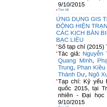
9/10/2015
Tóm tắt
ỨNG DỤNG GIS T
ĐỘNG HIỆN TRẠN
CÁC KỊCH BẢN BI
BẠC LIÊU
Số tạp chí (2015)
Tác giả:
Nguyễn 
Quang Minh
,
Ph
Trung
,
Phan Kiều
Thành Dư
,
Ngô X
Tạp chí: Kỷ yếu 
quốc 2015, tại 
nhiên - Đại học
9/10/2015