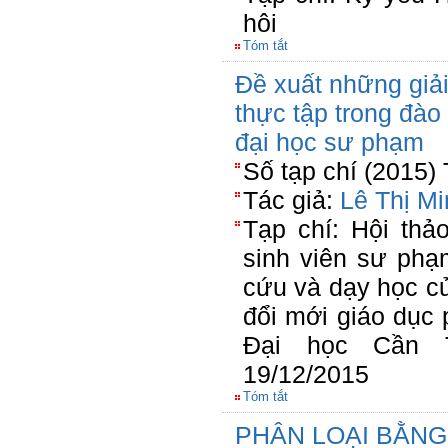
hôi
Tóm tắt
Đề xuất những giả
thực tập trong đào
đại học sư phạm
Số tạp chí (2015)
Tác giả:
Lê Thị M
Tạp chí: Hội thả
sinh viên sư phạ
cứu và dạy học c
đổi mới giáo dục 
Đại học Cần T
19/12/2015
Tóm tắt
PHÂN LOẠI BẰN