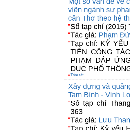
Một số vấn đề về c
viên ngành sư phạ
cần Thơ theo hệ th
Số tạp chí (2015)
Tác giả:
Phạm Đứ
Tạp chí: KỶ YẾU
TIẾN CÔNG TÁC
PHẠM ĐÁP ỨNG
DỤC PHỔ THÔN
Tóm tắt
Xây dựng và quản
Tam Bình - Vinh L
Số tạp chí Than
363
Tác giả:
Lưu Than
Tạp chí: Kỷ yếu 