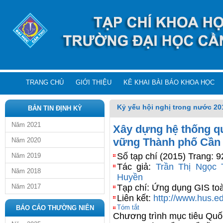
TRANG CHỦ
GIỚI THIỆU
KÊ KHAI BÀI BÁO KHOA HỌC
Kỷ yếu hội nghị trong nước 20
BẢN TIN ĐỊNH KỲ
Năm 2021
Xây dựng hệ thống qu
vững Thành phố Cần
Năm 2020
Số tạp chí (2015) Trang: 9
Năm 2019
Tác giả:
Trần Thị Ngọc T
Năm 2018
Huyền
Năm 2017
Tạp chí: Ứng dụng GIS to
Liên kết:
http://www.hus.e
Tóm tắt
BÁO CÁO THƯỜNG NIÊN
Chương trình mục tiêu Quố