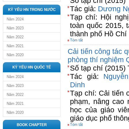
Số tạp chí (2015)
Tác giả:
Dương N
KỶ YẾU HN TRONG NƯỚC
Tạp chí: Hội ngh
Năm 2024
toàn quốc 2015, 
Năm 2023
thành phố Hồ Chí
Năm 2022
Tóm tắt
Năm 2021
Cải tiến công tác 
Năm 2020
phòng thí nghiệm 
Số tạp chí (2015)
KỶ YẾU HN QUỐC TẾ
Tác giả:
Nguyễ
Năm 2024
Dinh
Năm 2023
Tạp chí: Cải tiến 
Năm 2022
phạm, nâng cao 
Năm 2021
học của giáo vi
Năm 2020
giáo dục phổ thôn
Tóm tắt
BOOK CHAPTER