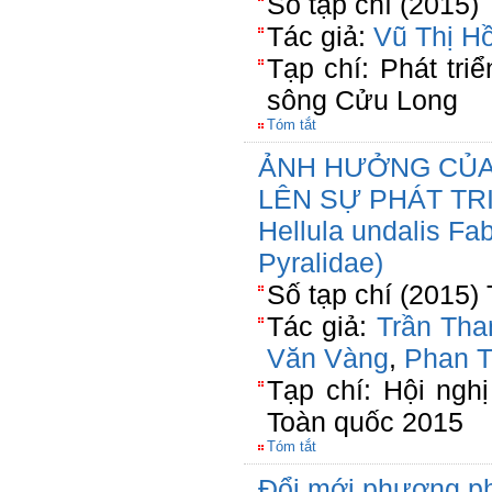
Số tạp chí (2015)
Tác giả:
Vũ Thị H
Tạp chí: Phát tri
sông Cửu Long
Tóm tắt
ẢNH HƯỞNG CỦA
LÊN SỰ PHÁT TR
Hellula undalis Fab
Pyralidae)
Số tạp chí (2015)
Tác giả:
Trần Tha
Văn Vàng
,
Phan T
Tạp chí: Hội ngh
Toàn quốc 2015
Tóm tắt
Đổi mới phương ph