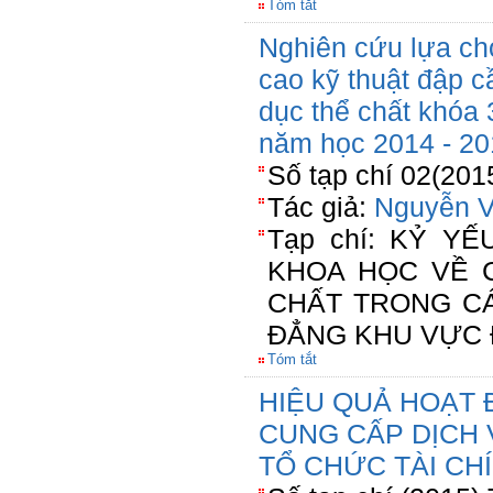
Tóm tắt
Nghiên cứu lựa ch
cao kỹ thuật đập c
dục thể chất khóa
năm học 2014 - 20
Số tạp chí 02(201
Tác giả:
Nguyễn V
Tạp chí: KỶ Y
KHOA HỌC VỀ 
CHẤT TRONG C
ĐẲNG KHU VỰC 
Tóm tắt
HIỆU QUẢ HOẠT 
CUNG CẤP DỊCH 
TỔ CHỨC TÀI CHÍ