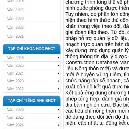
Năm 2025
chương trình tổng thể về phát
ninh quốc phòng được triển
Năm 2024
Tuy nhiên, do phần lớn côn
Năm 2023
hiện theo hình thức thủ cô
khăn trong việc theo dõi, đ
Năm 2022
giai đoạn tiếp theo. Từ đó, 
Năm 2021
pháp hỗ trợ quản lý dữ liệu,
hoạch trực quan trên bản đ
TẠP CHÍ KHOA HỌC ĐHCT
xây dựng ứng dụng quản lý 
thống thông tin địa lý đư
Năm 2026
Construction Database Man
Năm 2025
liệu Nông thôn mới) và đượ
Năm 2024
mới ở huyện Vũng Liêm, t
chức năng lập kế hoạch, cập
Năm 2023
xuất bản đồ kết quả thực h
Năm 2022
Kết quả ứng dụng chương t
phép tổng hợp, đánh giá nh
TẠP CHÍ TIẾNG ANH ĐHCT
địa bàn nghiên cứu. Đặc biệ
Năm 2026
các tiêu chí nông thôn mới 
dễ dàng theo dõi tiến độ th
Năm 2025
hiện, cập nhật tự động kết 
Năm 2024