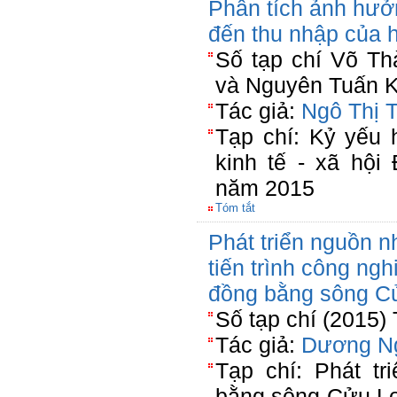
Phân tích ảnh hưở
đến thu nhập của 
Số tạp chí Võ T
và Nguyên Tuấn K
Tác giả:
Ngô Thị 
Tạp chí: Kỷ yếu 
kinh tế - xã hộ
năm 2015
Tóm tắt
Phát triển nguồn n
tiến trình công ng
đồng bằng sông C
Số tạp chí (2015)
Tác giả:
Dương N
Tạp chí: Phát t
bằng sông Cửu Lo