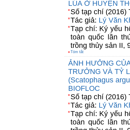
LÚA Ở HUYỆN TH
Số tạp chí (2016)
Tác giả:
Lý Văn K
Tạp chí: Ký yếu h
toàn quốc lần th
trồng thủy sản II
Tóm tắt
ẢNH HƯỞNG CỦA
TRƯỞNG VÀ TỶ L
(Scatophagus ar
BIOFLOC
Số tạp chí (2016)
Tác giả:
Lý Văn K
Tạp chí: Ký yếu h
toàn quốc lần th