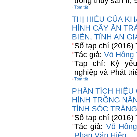
trồng thủy sản II
Tóm tắt
THỊ HIẾU CỦA KH
HÌNH CÂY ĂN TR
BIÊN, TỈNH AN G
Số tạp chí (2016)
Tác giả:
Võ Hồng 
Tạp chí: Kỷ yế
nghiệp và Phát tr
Tóm tắt
PHÂN TÍCH HIỆU
HÌNH TRỒNG NĂN
TỈNH SÓC TRĂNG
Số tạp chí (2016)
Tác giả:
Võ Hồng
Phan Văn Hiệp