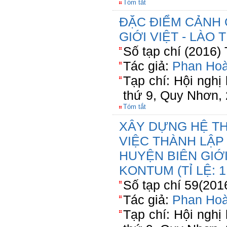
Tóm tắt
ĐẶC ĐIỂM CẢNH 
GIỚI VIỆT - LÀO
Số tạp chí (2016)
Tác giả:
Phan Hoà
Tạp chí: Hội nghị 
thứ 9, Quy Nhơn, 
Tóm tắt
XÂY DỰNG HỆ T
VIỆC THÀNH LẬP
HUYỆN BIÊN GIỚI
KONTUM (TỈ LỆ: 1
Số tạp chí 59(201
Tác giả:
Phan Hoà
Tạp chí: Hội nghị 