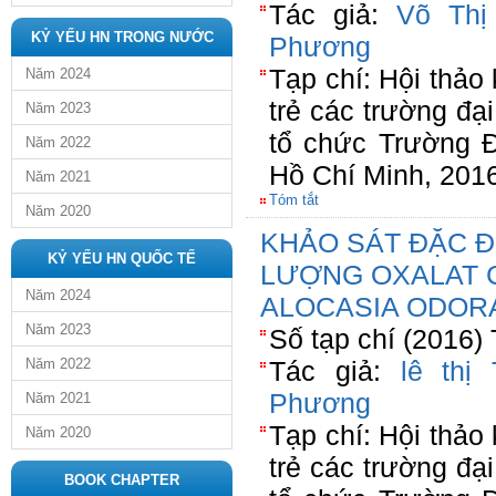
Tác giả:
Võ Thị
KỶ YẾU HN TRONG NƯỚC
Phương
Tạp chí: Hội thảo
Năm 2024
trẻ các trường đạ
Năm 2023
tổ chức Trường 
Năm 2022
Hồ Chí Minh, 201
Năm 2021
Tóm tắt
Năm 2020
KHẢO SÁT ĐẶC Đ
KỶ YẾU HN QUỐC TẾ
LƯỢNG OXALAT C
Năm 2024
ALOCASIA ODORA
Năm 2023
Số tạp chí (2016)
Năm 2022
Tác giả:
lê thị
Phương
Năm 2021
Tạp chí: Hội thảo
Năm 2020
trẻ các trường đạ
BOOK CHAPTER