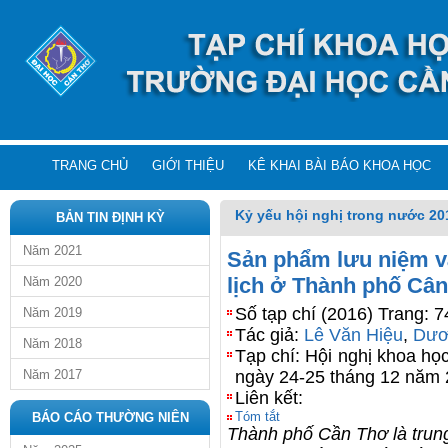
TRANG CHỦ
GIỚI THIỆU
KÊ KHAI BÀI BÁO KHOA HỌC
Kỷ yếu hội nghị trong nước 20
BẢN TIN ĐỊNH KỲ
Năm 2021
Sản phẩm lưu niệm và
lịch ở Thành phố Câ
Năm 2020
Số tạp chí (2016) Trang: 
Năm 2019
Tác giả:
Lê Văn Hiệu
,
Dươ
Năm 2018
Tạp chí: Hội nghị khoa học
Năm 2017
ngày 24-25 tháng 12 năm
Liên kết:
Tóm tắt
BÁO CÁO THƯỜNG NIÊN
Thành phố Cần Thơ là trun