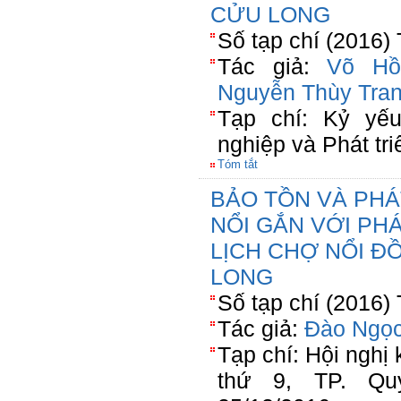
CỬU LONG
Số tạp chí (2016)
Tác giả:
Võ Hồ
Nguyễn Thùy Tra
Tạp chí: Kỷ yế
nghiệp và Phát tr
Tóm tắt
BẢO TỒN VÀ PHÁ
NỔI GẮN VỚI PH
LỊCH CHỢ NỔI 
LONG
Số tạp chí (2016)
Tác giả:
Đào Ngọ
Tạp chí: Hội nghị 
thứ 9, TP. Qu