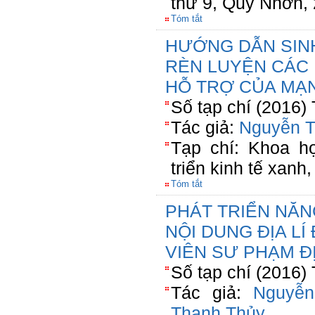
thứ 9, Quy Nhơn, 
Tóm tắt
HƯỚNG DẪN SINH
RÈN LUYỆN CÁC 
HỖ TRỢ CỦA MẠ
Số tạp chí (2016)
Tác giả:
Nguyễn T
Tạp chí: Khoa họ
triển kinh tế xan
Tóm tắt
PHÁT TRIỂN NĂN
NỘI DUNG ĐỊA L
VIÊN SƯ PHẠM ĐỊ
Số tạp chí (2016)
Tác giả:
Nguyễn
Thanh Thủy