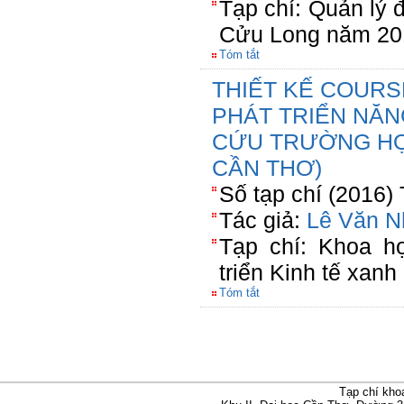
Tạp chí: Quản lý
Cửu Long năm 20
Tóm tắt
THIẾT KẾ COUR
PHÁT TRIỂN NĂN
CỨU TRƯỜNG HỢ
CẦN THƠ)
Số tạp chí (2016)
Tác giả:
Lê Văn 
Tạp chí: Khoa họ
triển Kinh tế xanh
Tóm tắt
Tạp chí kho