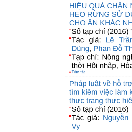
HIỆU QUẢ CHĂN 
HEO RỪNG SỬ D
CHO ĂN KHÁC N
Số tạp chí (2016)
Tác giả:
Lê Trầ
Dũng
,
Phan Đỗ T
Tạp chí: Nông ng
thời Hội nhập, Hò
Tóm tắt
Pháp luật về hỗ tr
tìm kiếm việc làm 
thực trạng thực hi
Số tạp chí (2016)
Tác giả:
Nguyễn
Vy