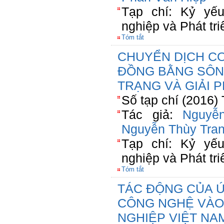
Tạp chí: Kỷ yế
nghiệp và Phát tr
Tóm tắt
CHUYỂN DỊCH C
ĐỒNG BẰNG SÔN
TRẠNG VÀ GIẢI 
Số tạp chí (2016)
Tác giả:
Nguyễ
Nguyễn Thùy Tra
Tạp chí: Kỷ yế
nghiệp và Phát tr
Tóm tắt
TÁC ĐỘNG CỦA 
CÔNG NGHỆ VÀO
NGHIỆP VIỆT NA