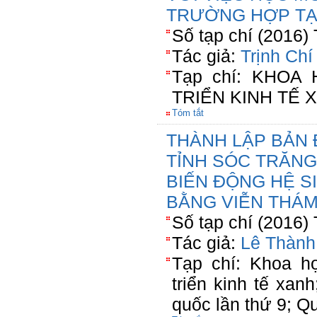
TRƯỜNG HỢP TẠ
Số tạp chí (2016)
Tác giả:
Trịnh Ch
Tạp chí: KHOA
TRIỂN KINH TẾ 
Tóm tắt
THÀNH LẬP BẢN 
TỈNH SÓC TRĂNG
BIẾN ĐỘNG HỆ S
BẰNG VIỄN THÁM
Số tạp chí (2016)
Tác giả:
Lê Thành
Tạp chí: Khoa học
triển kinh tế xanh;
quốc lần thứ 9;