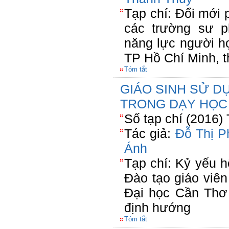
Tạp chí: Đổi mới
các trường sư p
năng lực người h
TP Hồ Chí Minh, 
Tóm tắt
GIÁO SINH SỬ D
TRONG DẠY HỌC 
Số tạp chí (2016)
Tác giả:
Đỗ Thị 
Ánh
Tạp chí: Kỷ yếu 
Đào tạo giáo viê
Đại học Cần Thơ 
định hướng
Tóm tắt