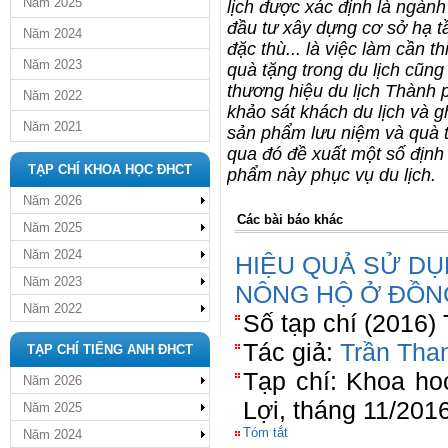
Năm 2025
lịch được xác định là ngành
đầu tư xây dựng cơ sở hạ tầ
Năm 2024
đặc thù... là việc làm cần 
Năm 2023
quà tặng trong du lịch cũn
thương hiệu du lịch Thành p
Năm 2022
khảo sát khách du lịch và gh
Năm 2021
sản phẩm lưu niệm và quà t
qua đó đề xuất một số định
TẠP CHÍ KHOA HỌC ĐHCT
phẩm này phục vụ du lịch.
Năm 2026
Các bài báo khác
Năm 2025
Năm 2024
HIỆU QUẢ SỬ D
Năm 2023
NÔNG HỘ Ở ĐỒN
Năm 2022
Số tạp chí (2016)
Tác giả:
Trần Tha
TẠP CHÍ TIẾNG ANH ĐHCT
Tạp chí: Khoa ho
Năm 2026
Lợi, tháng 11/201
Năm 2025
Tóm tắt
Năm 2024