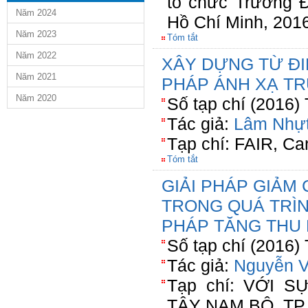
tổ chức Trường 
Năm 2024
Hồ Chí Minh, 201
Năm 2023
Tóm tắt
Năm 2022
XÂY DỰNG TỪ Đ
Năm 2021
PHÁP ÁNH XẠ TR
Năm 2020
Số tạp chí (2016)
Tác giả:
Lâm Nhự
Tạp chí: FAIR, Ca
Tóm tắt
GIẢI PHÁP GIẢM 
TRONG QUÁ TRÌN
PHÁP TĂNG THU
Số tạp chí (2016)
Tác giả:
Nguyễn V
Tạp chí: VỚI 
TÂY NAM BỘ, TP 