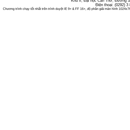
Khu II, Đại học Cần Thơ, Đường 3
Điện thoại: (0292) 3
Chương trình chạy tốt nhất trên trình duyệt IE 9+ & FF 16+, độ phân giải màn hình 1024x76