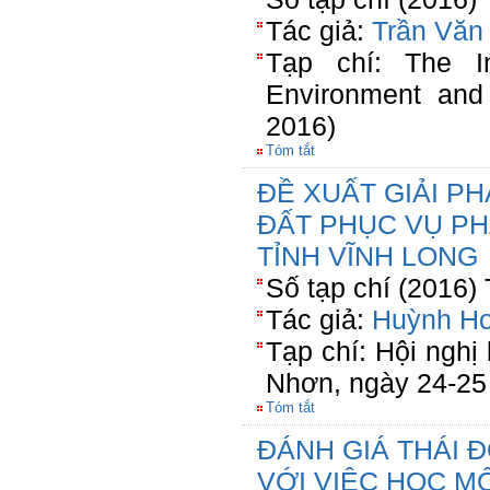
Tác giả:
Trần Văn
Tạp chí: The In
Environment and
2016)
Tóm tắt
ĐỀ XUẤT GIẢI P
ĐẤT PHỤC VỤ PH
TỈNH VĨNH LONG
Số tạp chí (2016)
Tác giả:
Huỳnh H
Tạp chí: Hội nghị 
Nhơn, ngày 24-25
Tóm tắt
ĐÁNH GIÁ THÁI 
VỚI VIỆC HỌC MÔ