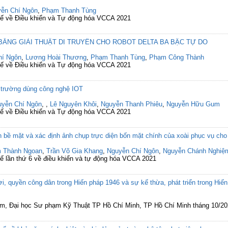
ễn Chí Ngôn
,
Phạm Thanh Tùng
c tế về Điều khiển và Tự động hóa VCCA 2021
 BẰNG GIẢI THUẬT DI TRUYỀN CHO ROBOT DELTA BA BẬC TỰ DO
hí Ngôn
,
Lương Hoài Thương
,
Phạm Thanh Tùng
,
Phạm Công Thành
c tế về Điều khiển và Tự động hóa VCCA 2021
 trường dùng công nghệ IOT
uyễn Chí Ngôn
,
,
Lê Nguyên Khôi
,
Nguyễn Thanh Phiêu
,
Nguyễn Hữu Gum
c tế về Điều khiển và Tự động hóa VCCA 2021
 bề mặt và xác định ảnh chụp trực diện bốn mặt chính của xoài phục vụ cho 
 Thành Ngoan
,
Trần Võ Gia Khang
,
Nguyễn Chí Ngôn
,
Nguyễn Chánh Nghiệ
 tế lần thứ 6 về điều khiển và tự động hóa VCCA 2021
i, quyền công dân trong Hiến pháp 1946 và sự kế thừa, phát triển trong Hiế
am, Đại học Sư phạm Kỹ Thuật TP Hồ Chí Minh, TP Hồ Chí Minh tháng 10/2