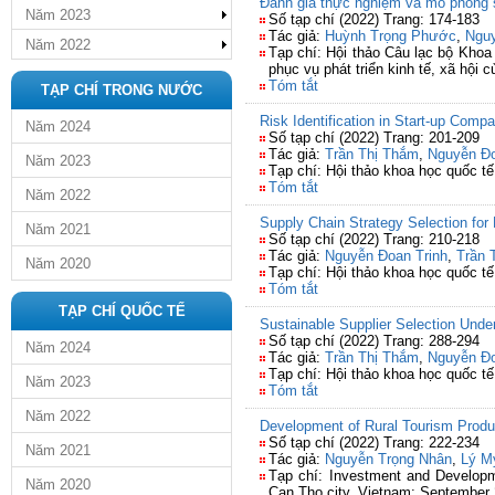
Đánh giá thực nghiệm và mô phỏng s
Năm 2023
Số tạp chí (2022) Trang: 174-183
Tác giả:
Huỳnh Trọng Phước
,
Ngu
Năm 2022
Tạp chí: Hội thảo Câu lạc bộ Kho
phục vụ phát triển kinh tế, xã hội
Tóm tắt
TẠP CHÍ TRONG NƯỚC
Risk Identification in Start-up Comp
Năm 2024
Số tạp chí (2022) Trang: 201-209
Tác giả:
Trần Thị Thắm
,
Nguyễn Đo
Năm 2023
Tạp chí: Hội thảo khoa học quốc t
Tóm tắt
Năm 2022
Supply Chain Strategy Selection for
Năm 2021
Số tạp chí (2022) Trang: 210-218
Tác giả:
Nguyễn Đoan Trinh
,
Trần 
Năm 2020
Tạp chí: Hội thảo khoa học quốc t
Tóm tắt
TẠP CHÍ QUỐC TẾ
Sustainable Supplier Selection Unde
Số tạp chí (2022) Trang: 288-294
Năm 2024
Tác giả:
Trần Thị Thắm
,
Nguyễn Đo
Tạp chí: Hội thảo khoa học quốc t
Năm 2023
Tóm tắt
Năm 2022
Development of Rural Tourism Produ
Số tạp chí (2022) Trang: 222-234
Năm 2021
Tác giả:
Nguyễn Trọng Nhân
,
Lý M
Tạp chí: Investment and Developm
Năm 2020
Can Tho city, Vietnam; September 