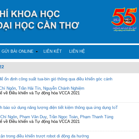
GỬI BÀI ONLINE
LIÊN KẾT
LIÊN HỆ
22
 ổn định công suất tua-bin gió thông qua điều khiển góc cánh
Chí Ngôn
,
Trần Hải Tín
,
Nguyễn Chánh Nghiệm
c tế về Điều khiển và Tự động hóa VCCA 2021
nh báo sử dụng năng lượng điện tiết kiệm thông qua ứng dụng IoT
 Chí Ngôn
,
Phạm Văn Duy
,
Trần Ngọc Toàn
,
Phạm Thanh Tùng
c tế về Điều khiển và Tự động hóa VCCA 2021
cận trong điều khiển trượt robot di động đa hướng