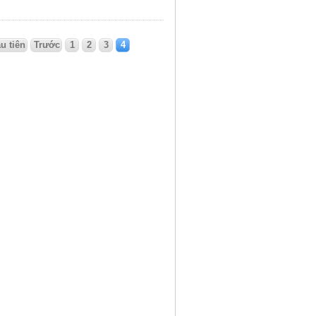
u tiên
Trước
1
2
3
4