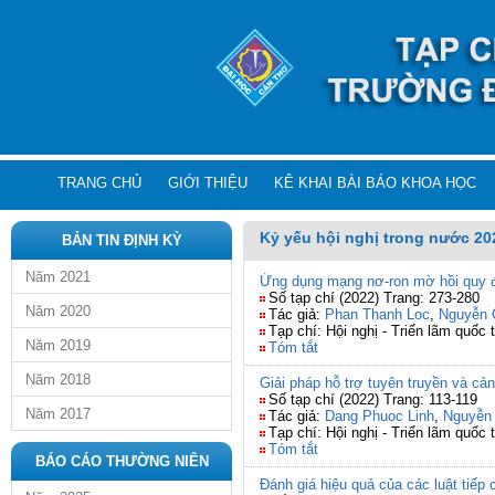
TRANG CHỦ
GIỚI THIỆU
KÊ KHAI BÀI BÁO KHOA HỌC
Kỷ yếu hội nghị trong nước 20
BẢN TIN ĐỊNH KỲ
Năm 2021
Ứng dụng mạng nơ-ron mờ hồi quy để
Số tạp chí (2022) Trang: 273-280
Năm 2020
Tác giả:
Phan Thanh Loc
,
Nguyễn 
Tạp chí: Hội nghị - Triển lãm quố
Năm 2019
Tóm tắt
Năm 2018
Giải pháp hỗ trợ tuyên truyền và cả
Số tạp chí (2022) Trang: 113-119
Năm 2017
Tác giả:
Dang Phuoc Linh
,
Nguyễn
Tạp chí: Hội nghị - Triển lãm quố
Tóm tắt
BÁO CÁO THƯỜNG NIÊN
Đánh giá hiệu quả của các luật tiếp 