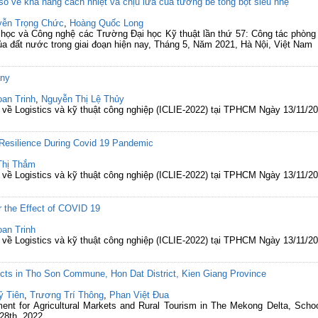
ố về khả năng cách nhiệt và chịu lửa của tường bê tông bọt siêu nhẹ
yễn Trọng Chức
,
Hoàng Quốc Long
a học và Công nghệ các Trường Đại học Kỹ thuật lần thứ 57: Công tác phòn
 của đất nước trong giai đoạn hiện nay, Tháng 5, Năm 2021, Hà Nội, Việt Nam
any
an Trinh
,
Nguyễn Thị Lệ Thủy
ế về Logistics và kỹ thuật công nghiệp (ICLIE-2022) tại TPHCM Ngày 13/11/2
 Resilience During Covid 19 Pandemic
Thị Thắm
ế về Logistics và kỹ thuật công nghiệp (ICLIE-2022) tại TPHCM Ngày 13/11/2
r the Effect of COVID 19
an Trinh
ế về Logistics và kỹ thuật công nghiệp (ICLIE-2022) tại TPHCM Ngày 13/11/2
cts in Tho Son Commune, Hon Dat District, Kien Giang Province
ỷ Tiên
,
Trương Trí Thông
,
Phan Việt Đua
ent for Agricultural Markets and Rural Tourism in The Mekong Delta, Scho
28th, 2022