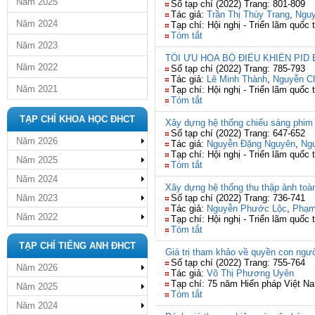
Năm 2025
Số tạp chí (2022) Trang: 801-809
Tác giả:
Trần Thị Thùy Trang
,
Nguy
Năm 2024
Tạp chí: Hội nghị - Triển lãm quố
Tóm tắt
Năm 2023
TỐI ƯU HÓA BỘ ĐIỀU KHIỂN PID
Năm 2022
Số tạp chí (2022) Trang: 785-793
Tác giả:
Lê Minh Thành
,
Nguyễn C
Năm 2021
Tạp chí: Hội nghị - Triển lãm quố
Tóm tắt
TẠP CHÍ KHOA HỌC ĐHCT
Xây dựng hệ thống chiếu sáng phim
Số tạp chí (2022) Trang: 647-652
Năm 2026
Tác giả:
Nguyễn Đặng Nguyên
,
Ng
Tạp chí: Hội nghị - Triển lãm quố
Năm 2025
Tóm tắt
Năm 2024
Xây dựng hệ thống thu thập ảnh toàn
Năm 2023
Số tạp chí (2022) Trang: 736-741
Tác giả:
Nguyễn Phước Lộc
,
Phạm
Năm 2022
Tạp chí: Hội nghị - Triển lãm quốc
Tóm tắt
TẠP CHÍ TIẾNG ANH ĐHCT
Giá trị tham khảo về quyền con ngườ
Số tạp chí (2022) Trang: 755-764
Năm 2026
Tác giả:
Võ Thị Phương Uyên
Tạp chí: 75 năm Hiến pháp Việt N
Năm 2025
Tóm tắt
Năm 2024