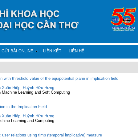
GỬI BÀI ONLINE
LIÊN KẾT
LIÊN HỆ
 with threshold value of the equipotential plane in implication field
 Xuân Hiệp
,
Huỳnh Hữu Hưng
on Machine Learning and Soft Computing
on in the Implication Field
 Xuân Hiệp
,
Huỳnh Hữu Hưng
Machine Learning and Computing
er relations using timp (temporal implicative) measure