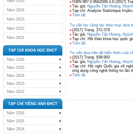
Năm 2025
ISBN 987-2-9562045-1-0 (2017) Tra
Tác giả:
Nguyễn Tấn Hoàng
,
Huỳnh
Năm 2024
Tạp chí: Analyse Statistique Implica
Tóm tắt
Năm 2023
Tư vấn lọc cộng tác theo mục dựa tr
Năm 2022
(2017) Trang: 372-379
Tác giả:
Nguyễn Tấn Hoàng
,
Huỳnh
Năm 2021
Tạp chí: Hội thảo khoa học quốc 
Tóm tắt
TẠP CHÍ KHOA HỌC ĐHCT
Tư vấn dựa trên độ biến thiên của c
(2017) Trang: 938-950
Năm 2026
Tác giả:
Nguyễn Tấn Hoàng
,
Huỳnh
Tạp chí: Hội nghị Quốc gia về ng
Năm 2025
ứng dụng công nghệ thông tin lần 
Tóm tắt
Năm 2024
Năm 2023
Năm 2022
TẠP CHÍ TIẾNG ANH ĐHCT
Năm 2026
Năm 2025
Năm 2024