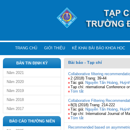
TRANG CHỦ
GIỚI THIỆU
KÊ KHAI BÀI BÁO KHOA HỌC
Bài báo - Tạp chí
BẢN TIN ĐỊNH KỲ
Năm 2021
Collaborative filtering recommendation
2 (2018) Trang: 39-44
Năm 2020
Tác giả:
Nguyễn Tấn Hoàng
,
Huỳnh
Tạp chí: nternational Conference 
Năm 2019
Tóm tắt
Năm 2018
Collaborative Filtering Recommendati
8(3) (2018) Trang: 214-222
Năm 2017
Tác giả:
Nguyễn Tấn Hoàng
,
Huỳnh
Tạp chí: International Journal of 
Tóm tắt
BÁO CÁO THƯỜNG NIÊN
Recommended based on asymmetric us