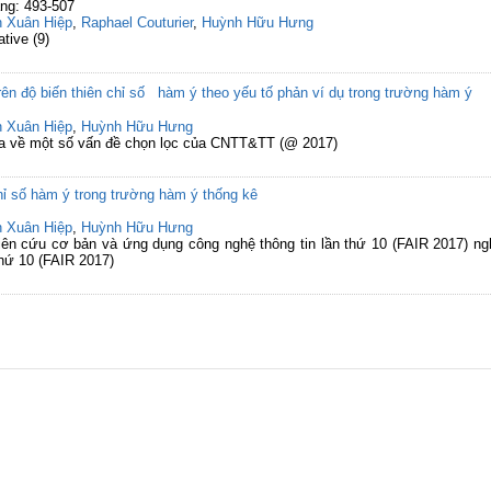
ng: 493-507
 Xuân Hiệp
,
Raphael Couturier
,
Huỳnh Hữu Hưng
tive (9)
ên độ biến thiên chỉ số hàm ý theo yếu tố phản ví dụ trong trường hàm ý
 Xuân Hiệp
,
Huỳnh Hữu Hưng
gia về một số vấn đề chọn lọc của CNTT&TT (@ 2017)
hỉ số hàm ý trong trường hàm ý thống kê
 Xuân Hiệp
,
Huỳnh Hữu Hưng
hiên cứu cơ bản và ứng dụng công nghệ thông tin lần thứ 10 (FAIR 2017) n
thứ 10 (FAIR 2017)