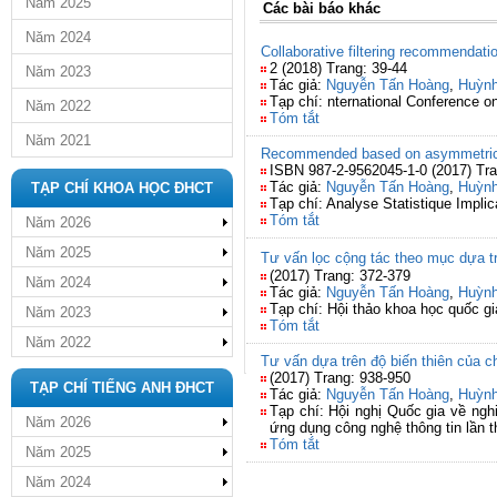
Năm 2025
Các bài báo khác
Năm 2024
Collaborative filtering recommendation
2 (2018) Trang: 39-44
Năm 2023
Tác giả:
Nguyễn Tấn Hoàng
,
Huỳnh
Tạp chí: nternational Conference 
Năm 2022
Tóm tắt
Năm 2021
Recommended based on asymmetric us
ISBN 987-2-9562045-1-0 (2017) Tra
Tác giả:
Nguyễn Tấn Hoàng
,
Huỳnh
TẠP CHÍ KHOA HỌC ĐHCT
Tạp chí: Analyse Statistique Implica
Tóm tắt
Năm 2026
Năm 2025
Tư vấn lọc cộng tác theo mục dựa tr
(2017) Trang: 372-379
Năm 2024
Tác giả:
Nguyễn Tấn Hoàng
,
Huỳnh
Tạp chí: Hội thảo khoa học quốc 
Năm 2023
Tóm tắt
Năm 2022
Tư vấn dựa trên độ biến thiên của c
(2017) Trang: 938-950
TẠP CHÍ TIẾNG ANH ĐHCT
Tác giả:
Nguyễn Tấn Hoàng
,
Huỳnh
Tạp chí: Hội nghị Quốc gia về ng
Năm 2026
ứng dụng công nghệ thông tin lần 
Tóm tắt
Năm 2025
Năm 2024