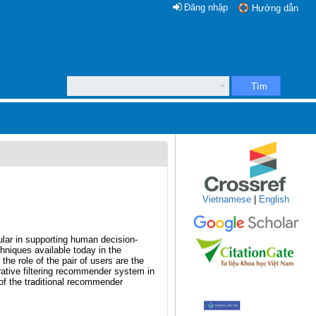
Đăng nhập
Hướng dẫn
Tìm
Vietnamese
|
English
lar in supporting human decision-
hniques available today in the
e role of the pair of users are the
rative filtering recommender system in
 of the traditional recommender