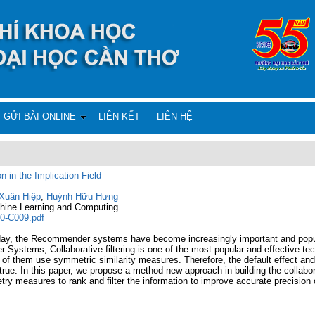
GỬI BÀI ONLINE
LIÊN KẾT
LIÊN HỆ
 in the Implication Field
Xuân Hiệp
,
Huỳnh Hữu Hưng
achine Learning and Computing
90-C009.pdf
today, the Recommender systems have become increasingly important and popu
ystems, Collaborative filtering is one of the most popular and effective tec
them use symmetric similarity measures. Therefore, the default effect and th
true. In this paper, we propose a method new approach in building the collabo
try measures to rank and filter the information to improve accurate precision