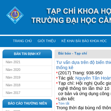
TRANG CHỦ
GIỚI THIỆU
KÊ KHAI BÀI BÁO KHOA HỌC
Bài báo - Tạp chí
BẢN TIN ĐỊNH KỲ
Tư vấn dựa trên độ biến th
Năm 2021
thống kê
Năm 2020
(2017) Trang: 938-950
Năm 2019
Tác giả:
Nguyễn Tấn Hoà
Tạp chí: Hội nghị Quốc g
Năm 2018
nghệ thông tin lần thứ 10
Năm 2017
cơ bản và ứng dụng công n
Liên kết:
BÁO CÁO THƯỜNG NIÊN
Tóm tắt
Trong thời đại bùng nổ thôn