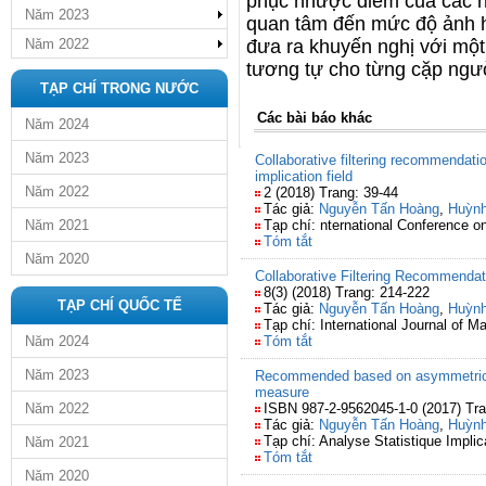
phục nhược điểm của các hệ
Năm 2023
quan tâm đến mức độ ảnh 
Năm 2022
đưa ra khuyến nghị với một
tương tự cho từng cặp ngư
TẠP CHÍ TRONG NƯỚC
Các bài báo khác
Năm 2024
Năm 2023
Collaborative filtering recommendatio
implication field
Năm 2022
2 (2018) Trang: 39-44
Tác giả:
Nguyễn Tấn Hoàng
,
Huỳnh
Năm 2021
Tạp chí: nternational Conference 
Tóm tắt
Năm 2020
Collaborative Filtering Recommendati
8(3) (2018) Trang: 214-222
TẠP CHÍ QUỐC TẾ
Tác giả:
Nguyễn Tấn Hoàng
,
Huỳnh
Tạp chí: International Journal of 
Năm 2024
Tóm tắt
Năm 2023
Recommended based on asymmetric us
measure
Năm 2022
ISBN 987-2-9562045-1-0 (2017) Tra
Tác giả:
Nguyễn Tấn Hoàng
,
Huỳnh
Tạp chí: Analyse Statistique Implica
Năm 2021
Tóm tắt
Năm 2020