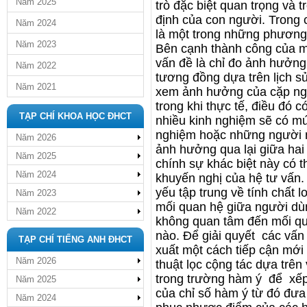
Năm 2025
trò đặc biệt quan trọng và t
định của con người. Trong c
Năm 2024
là một trong những phương 
Năm 2023
Bên cạnh thành công của mì
vấn đề là chỉ đo ảnh hưởng
Năm 2022
tương đồng dựa trên lịch s
Năm 2021
xem ảnh hưởng của cặp ngư
trong khi thực tế, điều đó 
TẠP CHÍ KHOA HỌC ĐHCT
nhiều kinh nghiệm sẽ có mứ
nghiệm hoặc những người mớ
Năm 2026
ảnh hưởng qua lại giữa ha
Năm 2025
chính sự khác biệt này có th
Năm 2024
khuyến nghị của hệ tư vấn.
yếu tập trung về tính chất l
Năm 2023
mối quan hệ giữa người dù
Năm 2022
không quan tâm đến mối qu
nào. Để giải quyết các vấn 
TẠP CHÍ TIẾNG ANH ĐHCT
xuất một cách tiếp cận mới 
Năm 2026
thuật lọc cộng tác dựa trên
trong trường hàm ý để xếp 
Năm 2025
của chỉ số hàm ý từ đó đưa
Năm 2024