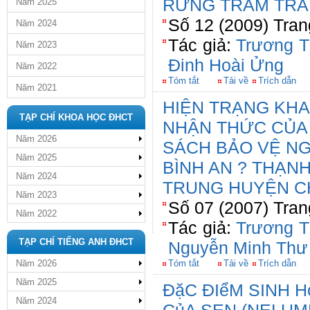
RỪNG TRÀM TRÀ 
Năm 2025
Số 12 (2009) Tran
Năm 2024
Tác giả:
Trương T
Năm 2023
Đinh Hoài Ửng
Năm 2022
Tóm tắt
Tải về
Trích dẫn
Năm 2021
HIỆN TRẠNG KHA
TẠP CHÍ KHOA HỌC ĐHCT
NHẬN THỨC CỦA
Năm 2026
SÁCH BẢO VỆ NG
Năm 2025
BÌNH AN ? THẠNH
Năm 2024
TRUNG HUYỆN CH
Năm 2023
Số 07 (2007) Tran
Năm 2022
Tác giả:
Trương T
TẠP CHÍ TIẾNG ANH ĐHCT
Nguyễn Minh Thư
Năm 2026
Tóm tắt
Tải về
Trích dẫn
Năm 2025
ĐặC ĐIểM SINH 
Năm 2024