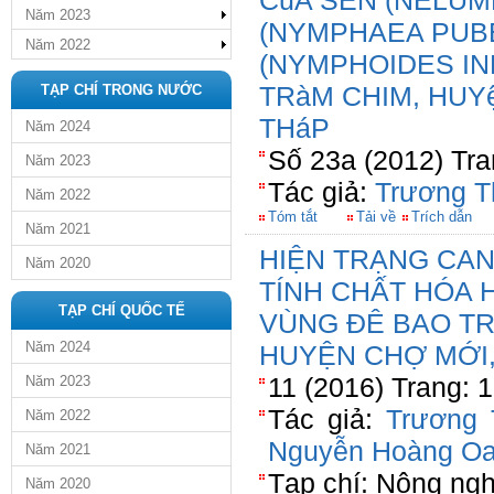
CủA SEN (NELUM
Năm 2023
(NYMPHAEA PUB
Năm 2022
(NYMPHOIDES IND
TRàM CHIM, HUY
TẠP CHÍ TRONG NƯỚC
THáP
Năm 2024
Số 23a (2012) Tra
Năm 2023
Tác giả:
Trương T
Năm 2022
Tóm tắt
Tải về
Trích dẫn
Năm 2021
HIỆN TRẠNG CAN
Năm 2020
TÍNH CHẤT HÓA 
TẠP CHÍ QUỐC TẾ
VÙNG ĐÊ BAO TRI
Năm 2024
HUYỆN CHỢ MỚI,
11 (2016) Trang: 
Năm 2023
Tác giả:
Trương 
Năm 2022
Nguyễn Hoàng O
Năm 2021
Tạp chí: Nông ngh
Năm 2020