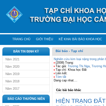
TRANG CHỦ
GIỚI THIỆU
KÊ KHAI BÀI BÁO KHOA HỌC
Bài báo - Tạp chí
BẢN TIN ĐỊNH KỲ
Nghiên cứu kim loại nặng trong phân
Năm 2021
(2008) Trang:
Tác giả:
Trương Thị Nga
,
Trương H
Năm 2020
Tạp chí: Khoa học Đất
Liên kết:
Năm 2019
Tóm tắt
Dang cap nhat....
Năm 2018
Năm 2017
Các bài báo khác
BÁO CÁO THƯỜNG NIÊN
HIỆN TRẠNG ĐẤT