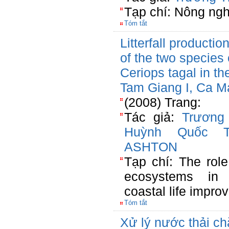
Tạp chí: Nông ng
Tóm tắt
Litterfall productio
of the two species
Ceriops tagal in the
Tam Giang I, Ca M
(2008) Trang:
Tác giả:
Trương
Huỳnh Quốc T
ASHTON
Tạp chí: The rol
ecosystems in n
coastal life impr
Tóm tắt
Xử lý nước thải ch