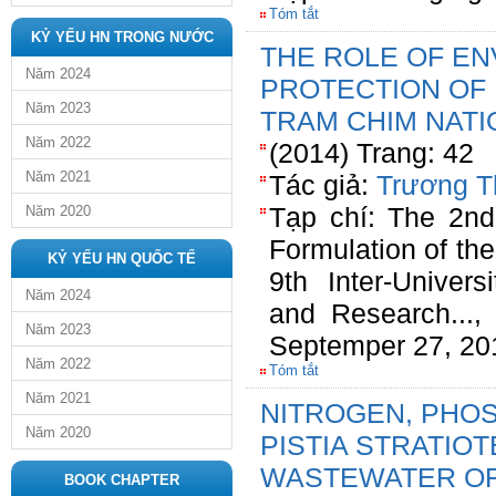
Tóm tắt
KỶ YẾU HN TRONG NƯỚC
THE ROLE OF E
Năm 2024
PROTECTION OF 
Năm 2023
TRAM CHIM NATI
Năm 2022
(2014) Trang: 42
Năm 2021
Tác giả:
Trương T
Tạp chí: The 2nd
Năm 2020
Formulation of the
KỶ YẾU HN QUỐC TẾ
9th Inter-Univer
Năm 2024
and Research...,
Năm 2023
Septemper 27, 20
Năm 2022
Tóm tắt
Năm 2021
NITROGEN, PHO
Năm 2020
PISTIA STRATIOTE
WASTEWATER OF
BOOK CHAPTER