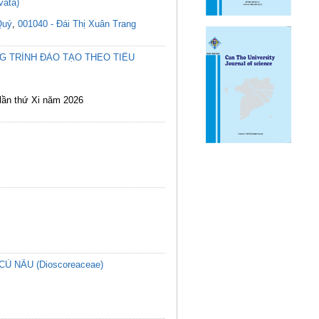
vata)
Quý
,
001040 - Đái Thị Xuân Trang
G TRÌNH ĐÀO TẠO THEO TIÊU
 lần thứ Xi năm 2026
 NÂU (Dioscoreaceae)