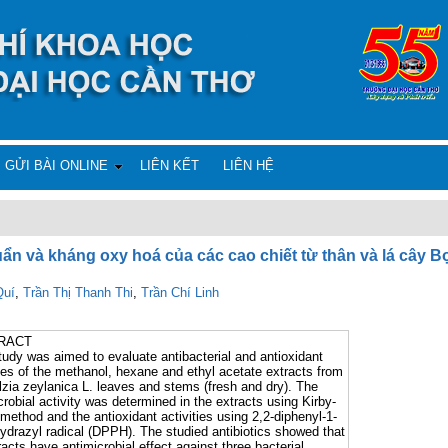
GỬI BÀI ONLINE
LIÊN KẾT
LIÊN HỆ
ẩn và kháng oxy hoá của các cao chiết từ thân và lá cây Bọ
Quí
,
Trần Thị Thanh Thi
,
Trần Chí Linh
RACT
tudy was aimed to evaluate antibacterial and antioxidant
ties of the methanol, hexane and ethyl acetate extracts from
zia zeylanica L. leaves and stems (fresh and dry). The
crobial activity was determined in the extracts using Kirby-
method and the antioxidant activities using 2,2-diphenyl-1-
hydrazyl radical (DPPH). The studied antibiotics showed that
tracts have antimicrobial effect against three bacterial