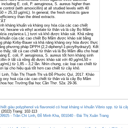
s including E. coli, P. aeruginosa, S. aureus higher than
e control (with amoxicillin) at all studied levels with 40
50 = 25,33 µg/mL). In general, the fresh extracts gave
 efficiency than the dried extracts.
TẮT
ính kháng khuẩn và kháng oxy hóa của các cao chiết
ol, hexane và ethyl acetate từ thân và lá cây Bọ Mắm
lzia zeylanica L.) tươi và khô được khảo sát. Khả năng
 khuẩn của các cao chiết Bọ Mắm được khảo sát bằng
g pháp Kirby-Bauer và khả năng kháng oxy hóa được thực
ằng phương pháp DPPH (2,2-diphenyl-1-picrylhydrazyl). Kết
o thấy, tất cả cao chiết từ thân và lá Bọ Mắm đều cho hoạt
háng E. coli, P. aeruginosa, S. aureus tốt hơn kháng sinh
illin ở tất cả nồng độ được khảo sát với 40 µg/mL
50 =
µg/mL) từ 1,85 – 3,2 lần. Nhìn chung, các loại cao chiết từ
ơi lại cho hiệu quả tốt hơn cao chiết từ cây khô.
í Linh, Trần Thị Thanh Thi và Đỗ Phước Quí, 2017. Khảo
ng oxy hoá của các cao chiết từ thân và lá cây Bọ Mắm
Khoa học Trường Đại học Cần Thơ. 52a: 29-36.
chiết giàu polyphenol và flavonoid có hoạt kháng vi khuẩn Vibrio spp. từ lá c
n (2022) Trang: 102-113
09925 - Trần Chí Linh
,
Đỗ Minh Kha
,
001040 - Đái Thị Xuân Trang