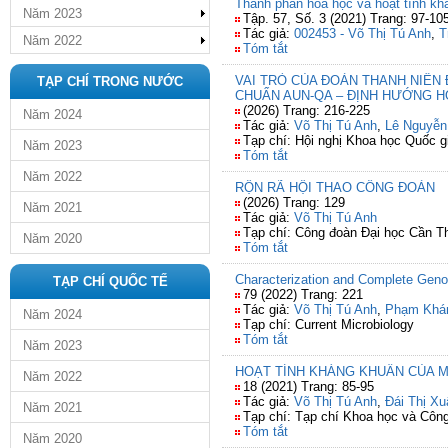
Thành phần hoá học và hoạt tính khán
Năm 2023
Tập. 57, Số. 3 (2021) Trang: 97-10
Tác giả:
002453 - Võ Thị Tú Anh
,
T
Năm 2022
Tóm tắt
VAI TRÒ CỦA ĐOÀN THANH NIÊN
TẠP CHÍ TRONG NƯỚC
CHUẨN AUN-QA – ĐỊNH HƯỚNG H
(2026) Trang: 216-225
Năm 2024
Tác giả:
Võ Thị Tú Anh
,
Lê Nguyễn
Tạp chí: Hội nghị Khoa học Quốc gi
Năm 2023
Tóm tắt
Năm 2022
RỘN RÃ HỘI THAO CÔNG ĐOÀN
(2026) Trang: 129
Năm 2021
Tác giả:
Võ Thị Tú Anh
Tạp chí: Công đoàn Đại học Cần Th
Năm 2020
Tóm tắt
Characterization and Complete Geno
TẠP CHÍ QUỐC TẾ
79 (2022) Trang: 221
Tác giả:
Võ Thị Tú Anh
,
Phạm Khá
Năm 2024
Tạp chí: Current Microbiology
Tóm tắt
Năm 2023
HOẠT TÍNH KHÁNG KHUẨN CỦA MỘT
Năm 2022
18 (2021) Trang: 85-95
Tác giả:
Võ Thị Tú Anh
,
Đái Thị Xu
Năm 2021
Tạp chí: Tạp chí Khoa học và Côn
Tóm tắt
Năm 2020