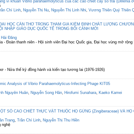
g vi khuẩn Vibrio parahaemolyticus của các cao chiết cây sổ trai (Dillenia o
5
rần Chí Linh
,
Nguyễn Thị Nu
,
Nguyễn Thị Linh Nhi
,
Vương Thiên Quý Thiên 
 ĐẠI HỌC CẦN THƠ TRONG THAM GIA KIỂM ĐỊNH CHẤT LƯỢNG CHƯƠN
ỘI NHẬP GIÁO DỤC QUỐC TẾ TRONG BỐI CẢNH MỚI
 Hải Đăng
a - Đoàn thanh niên - Hội sinh viên Đại học Quốc gia, Đại học vùng mở rộng
ơ - Nửa thế kỷ đồng hành và kiến tạo tương lai (1976-1926)
mic Analysis of Vibrio Parahaemolyticus‐Infecting Phage KIT05
nh Nguyên Huân
,
Nguyễn Song Hân
,
Hirofumi Sunahara
,
Kaeko Kamei
 SỐ CAO CHIẾT THỰC VẬT THUỘC HỌ GỪNG (Zingiberaceae) VÀ HỌ CỦ
ân Trang
,
Trần Chí Linh
,
Nguyễn Thị Thu Hiền
g nghệ