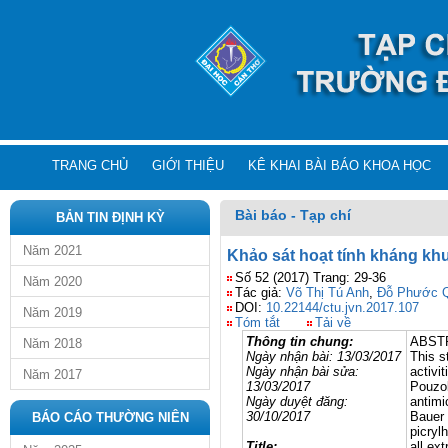
TRANG CHỦ
GIỚI THIỆU
KÊ KHAI BÀI BÁO KHOA HỌC
Bài báo - Tạp chí
BẢN TIN ĐỊNH KỲ
Năm 2021
Khảo sát hoạt tính kháng khu
Số 52 (2017) Trang: 29-36
Năm 2020
Tác giả:
Võ Thị Tú Anh
,
Đỗ Phước 
DOI:
10.22144/ctu.jvn.2017.107
Năm 2019
Tóm tắt
Tải về
Thông tin chung:
ABST
Năm 2018
Ngày nhận bài:
13/
0
3/2017
This s
Ngày nhận bài sửa:
activi
Năm 2017
13/
0
3/2017
Pouzol
Ngày
duyệt đăng
:
antimi
30/10/2017
Bauer 
BÁO CÁO THƯỜNG NIÊN
picryl
Title:
all ex