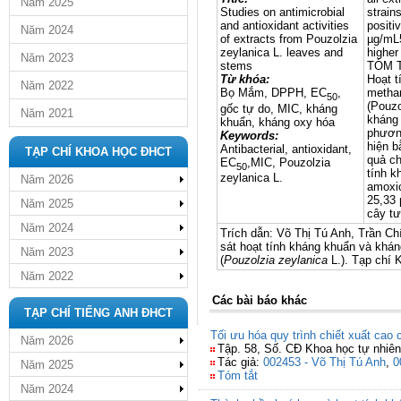
Năm 2025
Studies on antimicrobial
strain
and antioxidant activities
positiv
Năm 2024
of extracts from Pouzolzia
µg/mL
zeylanica L. leaves and
higher
Năm 2023
stems
TÓM 
Từ khóa:
Hoạt t
Năm 2022
Bọ Mắm, DPPH, EC
,
methan
50
(Pouzo
gốc tự do, MIC, kháng
Năm 2021
kháng
khuẩn, kháng oxy hóa
phươn
Keywords:
hiện b
Antibacterial, antioxidant,
TẠP CHÍ KHOA HỌC ĐHCT
quả ch
EC
,MIC, Pouzolzia
50
tính k
zeylanica L.
Năm 2026
amoxic
25,33 
Năm 2025
cây tư
Năm 2024
Trích dẫn: Võ Thị Tú Anh, Trần Ch
sát hoạt tính kháng khuẩn và khá
Năm 2023
(
Pouzolzia zeylanica
L.). Tạp chí 
Năm 2022
Các bài báo khác
TẠP CHÍ TIẾNG ANH ĐHCT
Tối ưu hóa quy trình chiết xuất cao 
Năm 2026
Tập. 58, Số. CĐ Khoa học tự nhiê
Tác giả:
002453 - Võ Thị Tú Anh
,
0
Năm 2025
Tóm tắt
Năm 2024