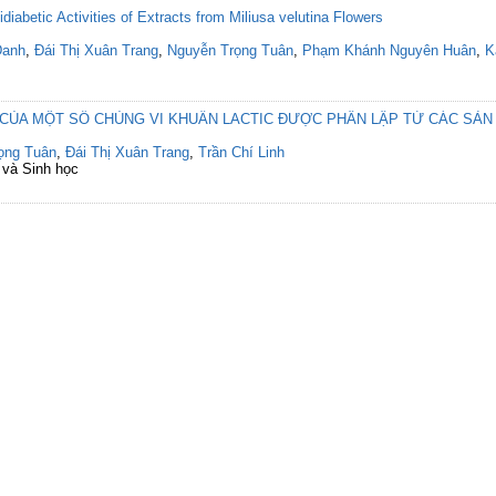
diabetic Activities of Extracts from Miliusa velutina Flowers
Danh
,
Đái Thị Xuân Trang
,
Nguyễn Trọng Tuân
,
Phạm Khánh Nguyên Huân
,
K
 CỦA MỘT SỐ CHỦNG VI KHUẨN LACTIC ĐƯỢC PHÂN LẬP TỪ CÁC SẢN
ọng Tuân
,
Đái Thị Xuân Trang
,
Trần Chí Linh
 và Sinh học