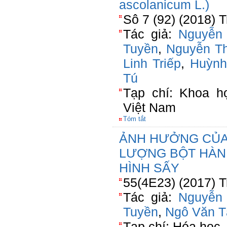
ascolanicum L.)
Sô 7 (92) (2018) 
Tác giả:
Nguyễn
Tuyền
,
Nguyễn Th
Linh Triếp
,
Huỳnh
Tú
Tạp chí: Khoa h
Việt Nam
Tóm tắt
ẢNH HƯỞNG CỦA
LƯỢNG BỘT HÀN
HÌNH SẤY
55(4E23) (2017) T
Tác giả:
Nguyễn
Tuyền
,
Ngô Văn T
Tạp chí: Hóa học