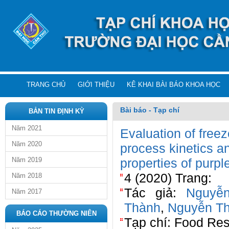
TRANG CHỦ
GIỚI THIỆU
KÊ KHAI BÀI BÁO KHOA HỌC
Bài báo - Tạp chí
BẢN TIN ĐỊNH KỲ
Năm 2021
Evaluation of freez
Năm 2020
process kinetics a
Năm 2019
properties of purple
4 (2020) Trang:
Năm 2018
Tác giả:
Nguyễ
Năm 2017
Thành
,
Nguyễn Th
BÁO CÁO THƯỜNG NIÊN
Tạp chí: Food Re