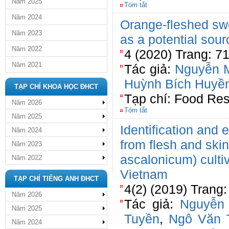
Năm 2025
Tóm tắt
Năm 2024
Orange-fleshed sw
Năm 2023
as a potential sou
Năm 2022
4 (2020) Trang: 7
Năm 2021
Tác giả:
Nguyễn M
Huỳnh Bích Huyề
TẠP CHÍ KHOA HỌC ĐHCT
Tạp chí: Food Re
Năm 2026
Tóm tắt
Năm 2025
Identification and 
Năm 2024
from flesh and skin
Năm 2023
ascalonicum) culti
Năm 2022
Vietnam
TẠP CHÍ TIẾNG ANH ĐHCT
4(2) (2019) Trang:
Năm 2026
Tác giả:
Nguyễn
Năm 2025
Tuyền
,
Ngô Văn 
Năm 2024