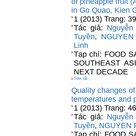
of pineapple fruit
in Go Quao, Kien 
1 (2013) Trang: 3
Tác giả:
Nguyễn
Tuyền
,
NGUYEN
Linh
Tạp chí: FOOD 
SOUTHEAST AS
NEXT DECADE
Tóm tắt
Quality changes of 
temperatures and 
1 (2013) Trang: 4
Tác giả:
Nguyễn
Tuyền
,
NGUYEN 
Tạp chí: FOOD 