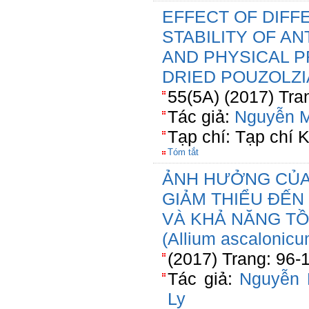
EFFECT OF DIFF
STABILITY OF A
AND PHYSICAL P
DRIED POUZOLZ
55(5A) (2017) Tra
Tác giả:
Nguyễn M
Tạp chí: Tạp chí
Tóm tắt
ẢNH HƯỞNG CỦA
GIẢM THIỂU ĐẾN
VÀ KHẢ NĂNG TỒ
(Allium ascalonicu
(2017) Trang: 96-
Tác giả:
Nguyễn 
Ly