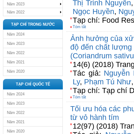
Thị Trinh Nguyên
Năm 2023
Ngọc Huyền
,
Ngu
Năm 2022
Tạp chí: Food Re
TẠP CHÍ TRONG NƯỚC
Tóm tắt
Năm 2024
Ảnh hưởng của xử l
Năm 2023
độ đến chất lượng
Năm 2022
(Coriandrum sativ
Năm 2021
14(6) (2018) Tran
Tác giả:
Nguyễn 
Năm 2020
Ly
,
Phạm Tú Như
TẠP CHÍ QUỐC TẾ
Tạp chí: Tạp chí
Năm 2024
Tóm tắt
Năm 2023
Tối ưu hóa các phư
Năm 2022
từ vỏ hành tím
Năm 2021
12(97) (2018) Tra
Năm 2020