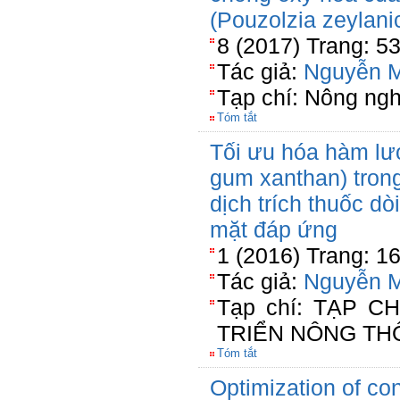
(Pouzolzia zeylani
8 (2017) Trang: 5
Tác giả:
Nguyễn M
Tạp chí: Nông ngh
Tóm tắt
Tối ưu hóa hàm lư
gum xanthan) trong
dịch trích thuốc d
mặt đáp ứng
1 (2016) Trang: 1
Tác giả:
Nguyễn M
Tạp chí: TẠP 
TRIỂN NÔNG TH
Tóm tắt
Optimization of co