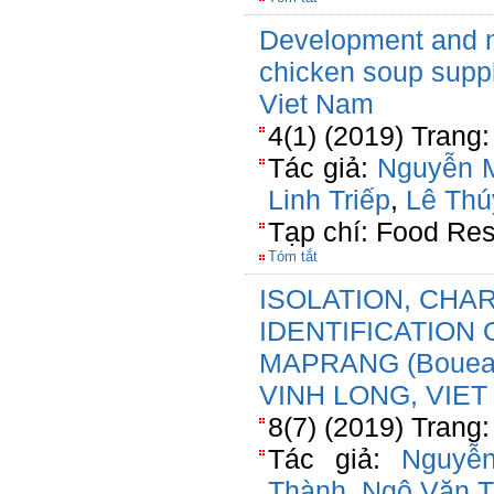
Development and nu
chicken soup supp
Viet Nam
4(1) (2019) Trang
Tác giả:
Nguyễn M
Linh Triếp
,
Lê Thú
Tạp chí: Food Re
Tóm tắt
ISOLATION, CHA
IDENTIFICATION
MAPRANG (Bouea m
VINH LONG, VIE
8(7) (2019) Trang:
Tác giả:
Nguyễ
Thành
,
Ngô Văn T