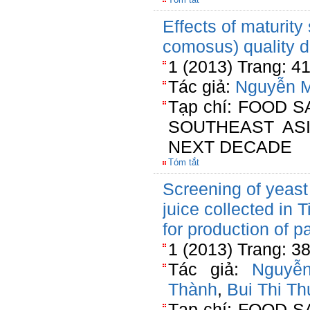
Effects of maturit
comosus) quality d
1 (2013) Trang: 4
Tác giả:
Nguyễn M
Tạp chí: FOOD 
SOUTHEAST AS
NEXT DECADE
Tóm tắt
Screening of yeast
juice collected in 
for production of p
1 (2013) Trang: 3
Tác giả:
Nguyễ
Thành
,
Bui Thi T
Tạp chí: FOOD 