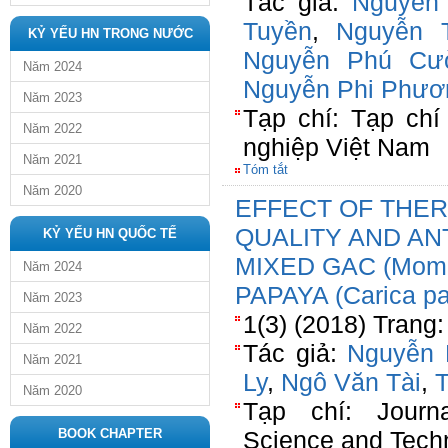
Tác giả:
Nguyễn
Tuyền
,
Nguyễn T
KỶ YẾU HN TRONG NƯỚC
Nguyễn Phú Cư
Năm 2024
Nguyễn Phi Phươ
Năm 2023
Tạp chí: Tạp ch
Năm 2022
nghiệp Việt Nam
Năm 2021
Tóm tắt
Năm 2020
EFFECT OF THE
QUALITY AND AN
KỶ YẾU HN QUỐC TẾ
MIXED GAC (Momor
Năm 2024
PAPAYA (Carica p
Năm 2023
1(3) (2018) Trang:
Năm 2022
Tác giả:
Nguyễn 
Năm 2021
Ly
,
Ngô Văn Tài
,
T
Năm 2020
Tạp chí: Journa
BOOK CHAPTER
Science and Tech