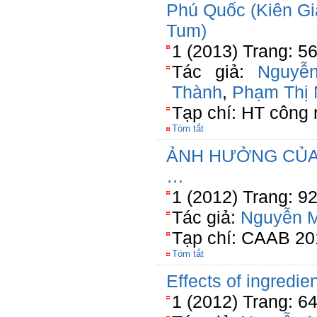
Phú Quốc (Kiên G
Tum)
1 (2013) Trang: 5
Tác giả:
Nguyễ
Thành
,
Phạm Thị 
Tạp chí: HT công
Tóm tắt
ẢNH HƯỞNG CỦA
…
1 (2012) Trang: 9
Tác giả:
Nguyễn M
Tạp chí: CAAB 20
Tóm tắt
Effects of ingredie
1 (2012) Trang: 6