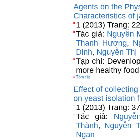
Agents on the Phy
Characteristics of 
1 (2013) Trang: 2
Tác giả:
Nguyễn M
Thanh Hương
,
N
Dinh
,
Nguyễn Thị
Tạp chí: Devenlop
more healthy food
Tóm tắt
Effect of collectin
on yeast isolation 
1 (2013) Trang: 3
Tác giả:
Nguyễ
Thành
,
Nguyễn T
Ngan