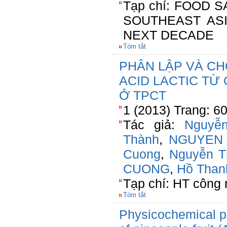
Tạp chí: FOOD 
SOUTHEAST AS
NEXT DECADE
Tóm tắt
PHÂN LẬP VÀ CH
ACID LACTIC TỪ
Ở TPCT
1 (2013) Trang: 6
Tác giả:
Nguyễ
Thành
,
NGUYEN
Cuong
,
Nguyễn T
CUONG
,
Hồ Than
Tạp chí: HT công
Tóm tắt
Physicochemical pr