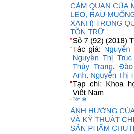
CẢM QUAN CỦA M
LEO, RAU MUỐNG
XANH) TRONG QU
TỒN TRỮ
Sô 7 (92) (2018) 
Tác giả:
Nguyễn 
Nguyễn Thị Trúc
Thùy Trang
,
Đào
Anh
,
Nguyễn Thị 
Tạp chí: Khoa h
Việt Nam
Tóm tắt
ẢNH HƯỞNG CỦA
VÀ KỸ THUẬT CH
SẢN PHẨM CHUTN