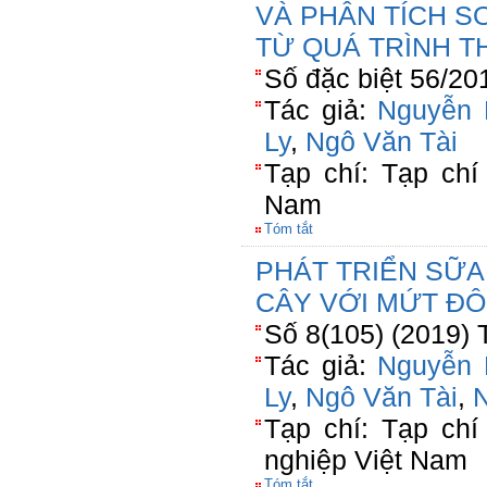
VÀ PHÂN TÍCH S
TỪ QUÁ TRÌNH 
Số đặc biệt 56/20
Tác giả:
Nguyễn 
Ly
,
Ngô Văn Tài
Tạp chí: Tạp chí
Nam
Tóm tắt
PHÁT TRIỂN SỮA
CÂY VỚI MỨT Đ
Số 8(105) (2019) 
Tác giả:
Nguyễn 
Ly
,
Ngô Văn Tài
,
N
Tạp chí: Tạp ch
nghiệp Việt Nam
Tóm tắt