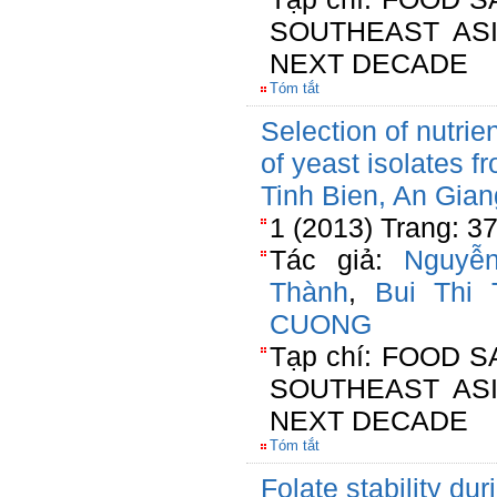
SOUTHEAST AS
NEXT DECADE
Tóm tắt
Selection of nutrie
of yeast isolates f
Tinh Bien, An Gian
1 (2013) Trang: 3
Tác giả:
Nguyễ
Thành
,
Bui Thi
CUONG
Tạp chí: FOOD 
SOUTHEAST AS
NEXT DECADE
Tóm tắt
Folate stability du