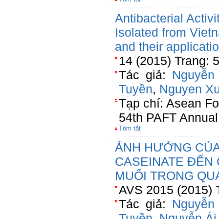
Antibacterial Activi
Isolated from Viet
and their applicati
14 (2015) Trang: 
Tác giả:
Nguyễn
Tuyền
,
Nguyen X
Tạp chí: Asean F
54th PAFT Annual
Tóm tắt
ẢNH HƯỞNG CỦA
CASEINATE ĐẾN
MUỐI TRONG QUÁ
AVS 2015 (2015) 
Tác giả:
Nguyễn
Tuyền
,
Nguyễn Ái