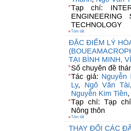
Tạp chí: INT
ENGINEERING
TECHNOLOGY
Tóm tắt
ĐẶC ĐIỂM LÝ HÓ
(BOUEAMACROPH
TẠI BÌNH MINH, 
Số chuyên đề thán
Tác giả:
Nguyễn 
Ly
,
Ngô Văn Tài
Nguyễn Kim Tiền
Tạp chí: Tạp ch
Nông thôn
Tóm tắt
THAY ĐỔI CÁC Đ