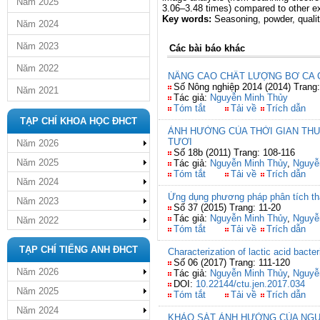
Năm 2025
3.06–3.48 times) compared to other ex
Key words:
Seasoning, powder, qualit
Năm 2024
Năm 2023
Các bài báo khác
Năm 2022
NÂNG CAO CHẤT LƯỢNG BƠ CA 
Số Nông nghiệp 2014 (2014) Trang
Năm 2021
Tác giả:
Nguyễn Minh Thủy
Tóm tắt
Tải về
Trích dẫn
TẠP CHÍ KHOA HỌC ĐHCT
ẢNH HƯỞNG CỦA THỜI GIAN THU
TƯƠI
Năm 2026
Số 18b (2011) Trang: 108-116
Năm 2025
Tác giả:
Nguyễn Minh Thủy
,
Nguyễ
Tóm tắt
Tải về
Trích dẫn
Năm 2024
Ứng dụng phương pháp phân tích thà
Năm 2023
Số 37 (2015) Trang: 11-20
Tác giả:
Nguyễn Minh Thủy
,
Nguyễ
Năm 2022
Tóm tắt
Tải về
Trích dẫn
TẠP CHÍ TIẾNG ANH ĐHCT
Characterization of lactic acid bacter
Số 06 (2017) Trang: 111-120
Năm 2026
Tác giả:
Nguyễn Minh Thủy
,
Nguyễ
DOI:
10.22144/ctu.jen.2017.034
Năm 2025
Tóm tắt
Tải về
Trích dẫn
Năm 2024
KHẢO SÁT ẢNH HƯỞNG CỦA NGUY