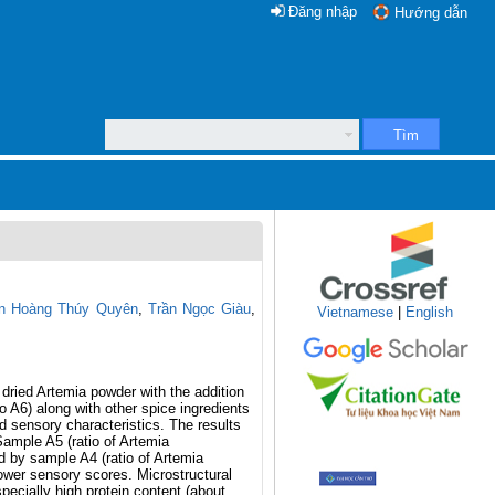
Đăng nhập
Hướng dẫn
Tìm
n Hoàng Thúy Quyên
,
Trần Ngọc Giàu
,
Vietnamese
|
English
ried Artemia powder with the addition
 A6) along with other spice ingredients
 sensory characteristics. The results
ample A5 (ratio of Artemia
 by sample A4 (ratio of Artemia
ower sensory scores. Microstructural
pecially high protein content (about