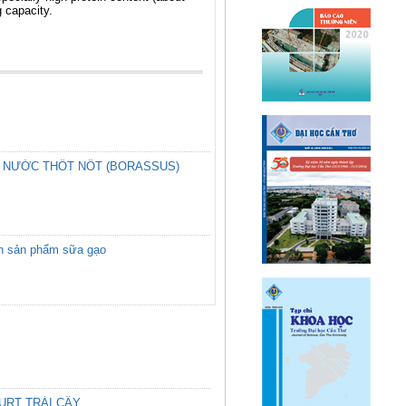
 capacity.
Ừ NƯỚC THỐT NỐT (BORASSUS)
uan sản phẩm sữa gạo
URT TRÁI CÂY