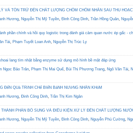
 LÝ VÀ TỒN TRỮ ĐẾN CHẤT LƯỢNG CHÔM CHÔM NHÃN SAU THU HOẠ
anh Hương
,
Nguyễn Thị Mỹ Tuyền
,
Đinh Công Dinh
,
Trần Hồng Quân
,
Nguyễ
nh phần chính và hồi quy logistic trong đánh giá cảm quan nước ép gấc - c
ăn Tài
,
Phạm Tuyết Loan Anh
,
Nguyễn Thị Trúc Ly
 khoai lang tím nhật bằng enzyme sử dụng mô hình bề mặt đáp ứng
n Ngọc Bảo Trân
,
Phạm Thị Mai Quế
,
Bùi Thị Phương Trang
,
Ngô Văn Tài
,
N
NG ĐếN QUá TRìNH CHế BIếN BáNH NƯớNG NHÂN KHóM
anh Hương
,
Đinh Công Dinh
,
Trần Thị Kim Ngân
 THÀNH PHẦN BỔ SUNG VÀ ĐIỀU KIỆN XỬ LÝ ĐẾN CHẤT LƯỢNG NƯỚ
anh Hương
,
Nguyễn Thị Mỹ Tuyền
,
Đinh Công Dinh
,
Nguyễn Phú Cường
,
Ng