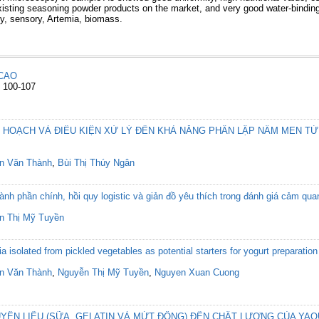
isting seasoning powder products on the market, and very good water-binding
y, sensory, Artemia, biomass.
CAO
: 100-107
 HOẠCH VÀ ĐIỀU KIỆN XỬ LÝ ĐẾN KHẢ NĂNG PHÂN LẬP NẤM MEN T
n Văn Thành
,
Bùi Thị Thúy Ngân
nh phần chính, hồi quy logistic và giản đồ yêu thích trong đánh giá cảm q
n Thị Mỹ Tuyền
ia isolated from pickled vegetables as potential starters for yogurt preparation
n Văn Thành
,
Nguyễn Thị Mỹ Tuyền
,
Nguyen Xuan Cuong
ÊN LIỆU (SỮA, GELATIN VÀ MỨT ĐÔNG) ĐẾN CHẤT LƯỢNG CỦA YAO