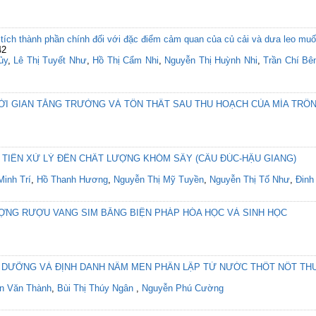
 tích thành phần chính đối với đặc điểm cảm quan của củ cải và dưa leo mu
42
ủy
,
Lê Thị Tuyết Như
,
Hồ Thị Cẩm Nhi
,
Nguyễn Thị Huỳnh Nhi
,
Trần Chí Bê
ỜI GIAN TĂNG TRƯỞNG VÀ TỔN THẤT SAU THU HOẠCH CỦA MÍA TRỒN
 TIỀN XỬ LÝ ĐẾN CHẤT LƯỢNG KHÓM SẤY (CẦU ĐÚC-HẬU GIANG)
inh Trí
,
Hồ Thanh Hương
,
Nguyễn Thị Mỹ Tuyền
,
Nguyễn Thị Tố Như
,
Đinh
ỢNG RƯỢU VANG SIM BẰNG BIỆN PHÁP HÓA HỌC VÀ SINH HỌC
DƯỠNG VÀ ĐỊNH DANH NẤM MEN PHÂN LẬP TỪ NƯỚC THỐT NỐT THU 
n Văn Thành
,
Bùi Thị Thúy Ngân
,
Nguyễn Phú Cường