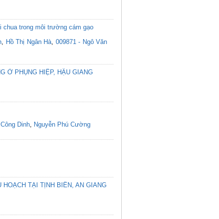
ối chua trong môi trường cám gạo
n
,
Hồ Thị Ngân Hà
,
009871 - Ngô Văn
G Ở PHỤNG HIỆP, HẬU GIANG
 Công Dinh
,
Nguyễn Phú Cường
HOẠCH TẠI TỊNH BIÊN, AN GIANG