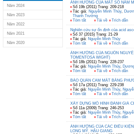
ẢNH HƯỞNG CỦA MẬT SỐ NẤM M
Năm 2024
Số 19b (2011) Trang: 209-218
Tác giả:
Nguyễn Minh Thủy
,
Dươn
Năm 2023
Thanh Trường
Tóm tắt
Tải về
Trích dẫn
Năm 2022
Nghiên cứu sự ổn định của acid asco
Năm 2021
Số 37 (2015) Trang: 21-29
Tác giả:
Nguyễn Minh Thủy
Năm 2020
Tóm tắt
Tải về
Trích dẫn
ẢNH HƯỞNG CỦA NGUỒN NGUYÊN
TOMENTOSA WIGHT)
Số 18b (2011) Trang: 228-237
Tác giả:
Nguyễn Minh Thủy
,
Dương
Tóm tắt
Tải về
Trích dẫn
BẢO QUẢN CAM MẬT BẰNG PHƯƠ
Số 17a (2011) Trang: 229-238
Tác giả:
Nguyễn Minh Thủy
,
Nguyễ
Tóm tắt
Tải về
Trích dẫn
XÂY DỰNG MÔ HÌNH ĐÁNH GIÁ 
Số 11a (2009) Trang: 246-253
Tác giả:
Nguyễn Minh Thủy
,
Nguyễ
Tóm tắt
Tải về
Trích dẫn
ẢNH HƯỞNG CỦA CÁC ĐIỀU KIỆN
LONG MỸ, HẬU GIANG