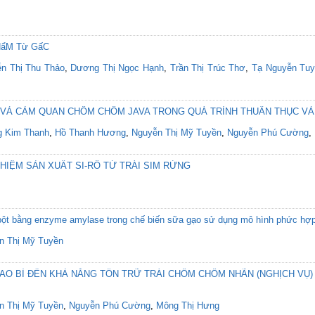
HẩM Từ GấC
n Thị Thu Thảo
,
Dương Thị Ngọc Hạnh
,
Trần Thị Trúc Thơ
,
Tạ Nguyễn Tu
C VÀ CẢM QUAN CHÔM CHÔM JAVA TRONG QUÁ TRÌNH THUẦN THỤC VÀ
 Kim Thanh
,
Hồ Thanh Hương
,
Nguyễn Thị Mỹ Tuyền
,
Nguyễn Phú Cường
,
IỆM SẢN XUẤT SI-RÔ TỪ TRÁI SIM RỪNG
h bột bằng enzyme amylase trong chế biến sữa gạo sử dụng mô hình phức hợ
n Thị Mỹ Tuyền
AO BÌ ĐẾN KHẢ NĂNG TỒN TRỮ TRÁI CHÔM CHÔM NHÃN (NGHỊCH VỤ)
n Thị Mỹ Tuyền
,
Nguyễn Phú Cường
,
Mông Thị Hưng