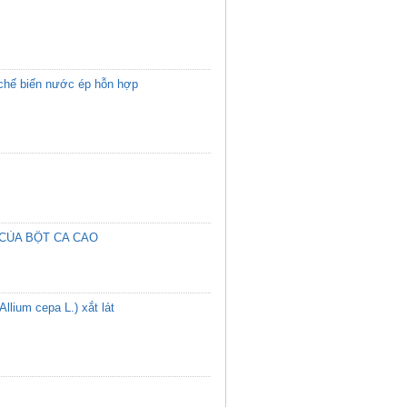
h chế biến nước ép hỗn hợp
 CỦA BỘT CA CAO
(Allium cepa L.) xắt lát