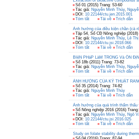
Extraction of bioactive compounds 
Số 01 (2015) Trang: 53-60
Tác giả:
Nguyễn Minh Thủy
,
Nguyễ
DOI:
10.22144/ctu.jen.2015.001
Tóm tắt
Tải về
Trích dẫn
Ảnh hưởng của điều kiện chần (cà rốt
Tập 54, Số CĐ Nông nghiệp (2018) 
Tác giả:
Nguyễn Minh Thủy
,
Lê Th
DOI:
10.22144/ctu.jsi.2018.066
Tóm tắt
Tải về
Trích dẫn
BIệN PHáP LàM TRONG Và ỔN Đ
Số 18b (2011) Trang: 73-82
Tác giả:
Nguyễn Minh Thủy
,
Nguyễ
Tóm tắt
Tải về
Trích dẫn
ẢNH HƯỞNG CỦA KỸ THUẬT RANG
Số 35 (2014) Trang: 74-82
Tác giả:
Nguyễn Minh Thủy
Tóm tắt
Tải về
Trích dẫn
Ảnh hưởng của quá trình thẩm thấu v
Số Nông nghiệp 2016 (2016) Trang:
Tác giả:
Nguyễn Minh Thủy
,
Ngô Vă
DOI:
10.22144/ctu.jsi.2016.025
Tóm tắt
Tải về
Trích dẫn
Study on folate stability during ther
Số 04 (2016) Trang: 87-94