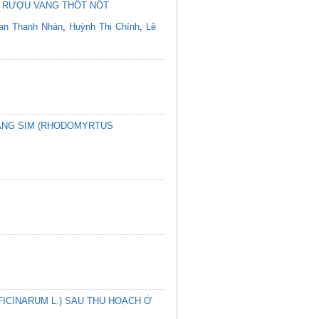
G RƯỢU VANG THỐT NỐT
an Thanh Nhàn
,
Huỳnh Thị Chính
,
Lê
ANG SIM (RHODOMYRTUS
ICINARUM L.) SAU THU HOẠCH Ở