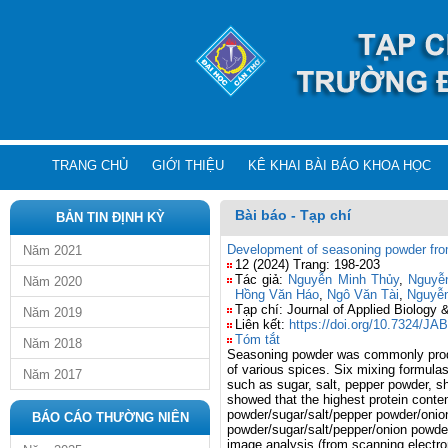
TRANG CHỦ
GIỚI THIỆU
KÊ KHAI BÀI BÁO KHOA HỌC
Bài báo - Tạp chí
BẢN TIN ĐỊNH KỲ
Development of seasoning powder fro
Năm 2021
12 (2024) Trang: 198-203
Tác giả:
Nguyễn Minh Thủy
,
Nguyễ
Năm 2020
Hồng Văn Háo
,
Ngô Văn Tài
,
Nguyễ
Tạp chí: Journal of Applied Biology 
Năm 2019
Liên kết:
https://doi.org/10.7324/J
Tóm tắt
Năm 2018
Seasoning powder was commonly produc
of various spices. Six mixing formula
Năm 2017
such as sugar, salt, pepper powder, s
showed that the highest protein conte
powder/sugar/salt/pepper powder/onion
BÁO CÁO THƯỜNG NIÊN
powder/sugar/salt/pepper/onion powde
image analysis (from scanning electro