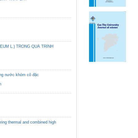
EUM L.) TRONG QUÁ TRÌNH
ượng nước khóm cô đặc
n
during thermal and combined high