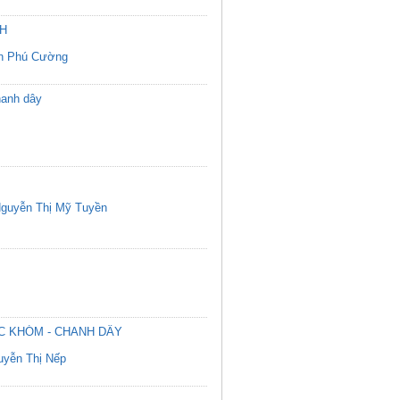
CH
n Phú Cường
hanh dây
guyễn Thị Mỹ Tuyền
C KHÓM - CHANH DÂY
uyễn Thị Nếp