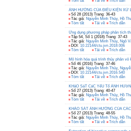
Tóm tắt
Tải về
Trích dẫn
ẢNH HƯỞNG CỦA ĐIỀU KIỆN XỬ
Số 28 (2013) Trang: 36-43
Tác giả:
Nguyễn Minh Thủy
,
Hồ Th
Tóm tắt
Tải về
Trích dẫn
Ứng dụng phương pháp phân tích thà
Tập 54, Số 1 (2018) Trang: 37-43
Tác giả:
Nguyễn Minh Thủy
,
Ngô V
DOI:
10.22144/ctu.jvn.2018.006
Tóm tắt
Tải về
Trích dẫn
Mô hình hóa quá trình thủy phân vỏ
Số 46 (2016) Trang: 37-46
Tác giả:
Nguyễn Minh Thủy
,
Nguyễ
DOI:
10.22144/ctu.jvn.2016.540
Tóm tắt
Tải về
Trích dẫn
KHảO SáT CáC YếU Tố ẢNH HƯở
Số 27 (2013) Trang: 40-47
Tác giả:
Nguyễn Minh Thủy
,
Hồ Th
Tóm tắt
Tải về
Trích dẫn
KHẢO SÁT ẢNH HƯỞNG CỦA CÁC
Số 27 (2013) Trang: 48-55
Tác giả:
Nguyễn Minh Thủy
,
Hồ Th
Tóm tắt
Tải về
Trích dẫn