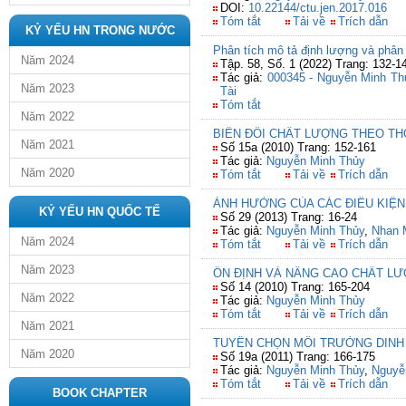
DOI:
10.22144/ctu.jen.2017.016
Tóm tắt
Tải về
Trích dẫn
KỶ YẾU HN TRONG NƯỚC
Phân tích mô tả định lượng và phân
Năm 2024
Tập. 58, Số. 1 (2022) Trang: 132-1
Tác giả:
000345 - Nguyễn Minh Th
Năm 2023
Tài
Tóm tắt
Năm 2022
BIẾN ĐỔI CHẤT LƯỢNG THEO TH
Năm 2021
Số 15a (2010) Trang: 152-161
Tác giả:
Nguyễn Minh Thủy
Năm 2020
Tóm tắt
Tải về
Trích dẫn
ẢNH HƯỞNG CỦA CÁC ĐIỀU KIỆN
KỶ YẾU HN QUỐC TẾ
Số 29 (2013) Trang: 16-24
Tác giả:
Nguyễn Minh Thủy
,
Nhan M
Năm 2024
Tóm tắt
Tải về
Trích dẫn
Năm 2023
ỔN ĐỊNH VÀ NÂNG CAO CHẤT LƯ
Số 14 (2010) Trang: 165-204
Năm 2022
Tác giả:
Nguyễn Minh Thủy
Tóm tắt
Tải về
Trích dẫn
Năm 2021
TUYỂN CHỌN MÔI TRƯỜNG DINH 
Năm 2020
Số 19a (2011) Trang: 166-175
Tác giả:
Nguyễn Minh Thủy
,
Nguyễ
Tóm tắt
Tải về
Trích dẫn
BOOK CHAPTER