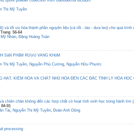
and spore powder collection from Ganoderma lucidum
n Thị Mỹ Tuyền
) và tối ưu hóa thành phần nguyên liệu (cà rốt - táo - dưa leo) cho quá trìn
Trang: 56-64
ị Mỹ Nhàn
,
Đặng Hoàng Toàn
ịNH SảN PHẩM RƯợU VANG KHóM
n Thị Mỹ Tuyền
,
Nguyễn Phú Cường
,
Nguyễn Hữu Phước
 HẠT, KIỀM HÓA VÀ CHẤT NHŨ HÓA ĐẾN CÁC ĐẶC TÍNH LÝ HÓA HỌC
à chiên chân không đến các hợp chất có hoạt tính sinh học trong hành tím 
 84-91
n Tài
,
Nguyễn Thị Mỹ Tuyền
,
Đoàn Anh Dũng
mal processing