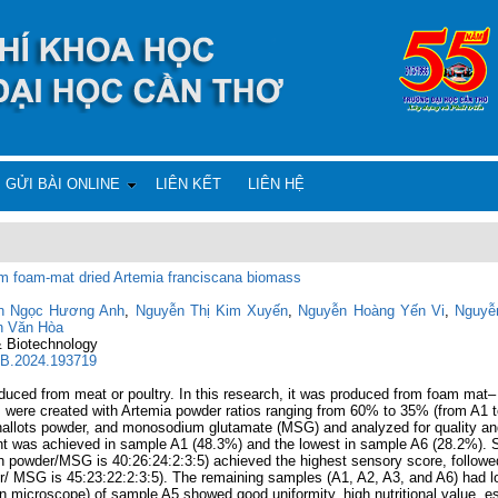
GỬI BÀI ONLINE
LIÊN KẾT
LIÊN HỆ
m foam-mat dried Artemia franciscana biomass
n Ngọc Hương Anh
,
Nguyễn Thị Kim Xuyến
,
Nguyễn Hoàng Yến Vi
,
Nguyễ
n Văn Hòa
& Biotechnology
ABB.2024.193719
ed from meat or poultry. In this research, it was produced from foam mat– d
s were created with Artemia powder ratios ranging from 60% to 35% (from A1 to
hallots powder, and monosodium glutamate (MSG) and analyzed for quality and
nt was achieved in sample A1 (48.3%) and the lowest in sample A6 (28.2%). S
 powder/MSG is 40:26:24:2:3:5) achieved the highest sensory score, followed
r/ MSG is 45:23:22:2:3:5). The remaining samples (A1, A2, A3, and A6) had l
n microscope) of sample A5 showed good uniformity, high nutritional value, es