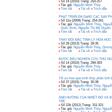
Số 14 (2010) Trang: 250-257
Tác giả:
Nguyễn Minh Thủy
Tóm tắt
Tải về
Trích dẫn
PHáT TRIểN ĐA DạNG CáC SảN P
Số 11a (2009) Trang: 254-261
Tác giả:
Nguyễn Minh Thủy
,
Nguyễ
Quốc Bình
,
Nguyễn Thị Mỹ Duyên
Tóm tắt
Tải về
Trích dẫn
THAY ĐỔI ĐẶC TÍNH LÝ HÓA HỌ
Số 28 (2013) Trang: 28-35
Tác giả:
Nguyễn Minh Thủy
,
Dương
Tóm tắt
Tải về
Trích dẫn
BƯỚC ĐẦU NGHIÊN CỨU THỬ NGH
Số 14 (2010) Trang: 294-303
Tác giả:
Nguyễn Minh Thủy
Tóm tắt
Tải về
Trích dẫn
Tối ưu hóa quá trình thủy phân tin
Số 37 (2015) Trang: 30-38
Tác giả:
Nguyễn Minh Thủy
,
Nguyễ
Tóm tắt
Tải về
Trích dẫn
ẢNH HƯỞNG CỦA NHIỆT ĐỘ VÀ B
TRE
Số 22b (2012) Trang: 311-321
Tác giả:
Nguyễn Minh Thủy
,
Nguyễ