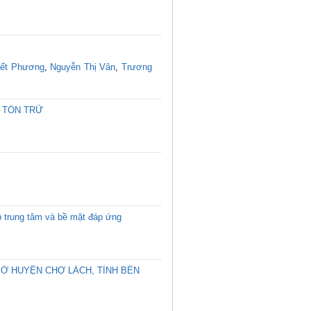
yết Phương
,
Nguyễn Thị Vân
,
Trương
 TỒN TRỮ
p trung tâm và bề mặt đáp ứng
 Ở HUYỆN CHỢ LÁCH, TỈNH BẾN