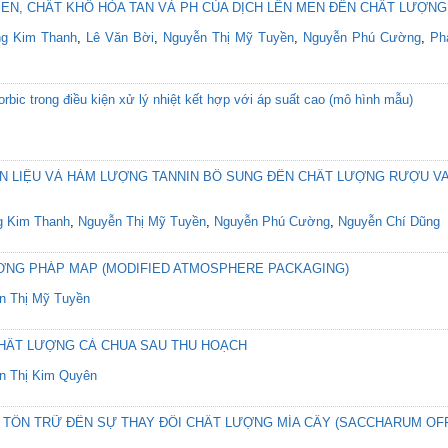
EN, CHẤT KHÔ HÒA TAN VÀ PH CỦA DỊCH LÊN MEN ĐẾN CHẤT LƯỢN
g Kim Thanh
,
Lê Văn Bời
,
Nguyễn Thị Mỹ Tuyền
,
Nguyễn Phú Cường
,
Ph
rbic trong điều kiện xử lý nhiệt kết hợp với áp suất cao (mô hình mẫu)
 LIỆU VÀ HÀM LƯỢNG TANNIN BỔ SUNG ĐẾN CHẤT LƯỢNG RƯỢU V
 Kim Thanh
,
Nguyễn Thị Mỹ Tuyền
,
Nguyễn Phú Cường
,
Nguyễn Chí Dũng
NG PHÁP MAP (MODIFIED ATMOSPHERE PACKAGING)
n Thị Mỹ Tuyền
CHẤT LƯỢNG CÀ CHUA SAU THU HOẠCH
n Thị Kim Quyên
 TỒN TRỮ ĐẾN SỰ THAY ĐỔI CHẤT LƯỢNG MÍA CÂY (SACCHARUM OFF