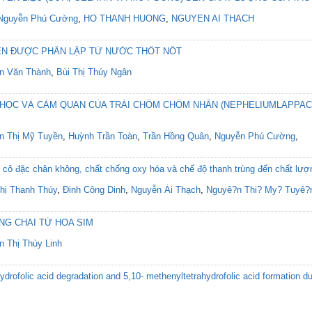
Nguyễn Phú Cường
,
HO THANH HUONG
,
NGUYEN AI THACH
N ĐƯỢC PHÂN LẬP TỪ NƯỚC THỐT NỐT
n Văn Thành
,
Bùi Thị Thúy Ngân
A HỌC VÀ CẢM QUAN CỦA TRÁI CHÔM CHÔM NHÃN (NEPHELIUMLAPPAC
n Thị Mỹ Tuyền
,
Huỳnh Trần Toàn
,
Trần Hồng Quân
,
Nguyễn Phú Cường
,
 cô đặc chân không, chất chống oxy hóa và chế độ thanh trùng đến chất l
hị Thanh Thúy
,
Đinh Công Dinh
,
Nguyễn Ái Thạch
,
Nguyê?n Thi? My? Tuyê?
NG CHAI TỪ HOA SIM
n Thị Thùy Linh
hydrofolic acid degradation and 5,10- methenyltetrahydrofolic acid formation 