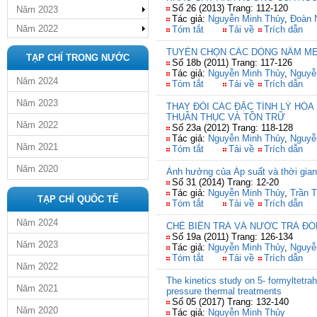
Số 26 (2013) Trang: 112-120
Năm 2023
Tác giả:
Nguyễn Minh Thủy
,
Đoàn 
Năm 2022
Tóm tắt
Tải về
Trích dẫn
TUYỂN CHỌN CÁC DÒNG NẤM ME
TẠP CHÍ TRONG NƯỚC
Số 18b (2011) Trang: 117-126
Tác giả:
Nguyễn Minh Thủy
,
Nguyễ
Năm 2024
Tóm tắt
Tải về
Trích dẫn
Năm 2023
THAY ĐỔI CÁC ĐẶC TÍNH LÝ HÓ
THUẦN THỤC VÀ TỒN TRỮ
Năm 2022
Số 23a (2012) Trang: 118-128
Tác giả:
Nguyễn Minh Thủy
,
Nguyễ
Năm 2021
Tóm tắt
Tải về
Trích dẫn
Năm 2020
Ảnh hưởng của Áp suất và thời gian
Số 31 (2014) Trang: 12-20
Tác giả:
Nguyễn Minh Thủy
,
Trần T
TẠP CHÍ QUỐC TẾ
Tóm tắt
Tải về
Trích dẫn
Năm 2024
CHẾ BIẾN TRÀ VÀ NƯỚC TRÀ ĐÓ
Số 19a (2011) Trang: 126-134
Năm 2023
Tác giả:
Nguyễn Minh Thủy
,
Nguyễ
Tóm tắt
Tải về
Trích dẫn
Năm 2022
The kinetics study on 5- formyltetra
Năm 2021
pressure thermal treatments
Số 05 (2017) Trang: 132-140
Năm 2020
Tác giả:
Nguyễn Minh Thủy