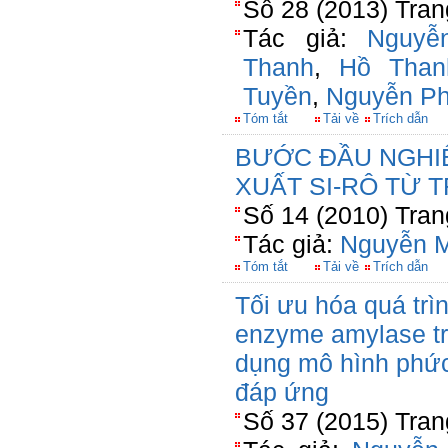
Số 28 (2013) Tran
Tác giả:
Nguyễ
Thanh
,
Hồ Tha
Tuyền
,
Nguyễn P
Tóm tắt
Tải về
Trích dẫn
BƯỚC ĐẦU NGHI
XUẤT SI-RÔ TỪ 
Số 14 (2010) Tran
Tác giả:
Nguyễn M
Tóm tắt
Tải về
Trích dẫn
Tối ưu hóa quá trì
enzyme amylase tr
dụng mô hình phức
đáp ứng
Số 37 (2015) Tran