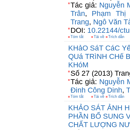
Tác giả:
Nguyễn M
Trân
,
Phạm Thị
Trang
,
Ngô Văn T
DOI:
10.22144/ctu
Tóm tắt
Tải về
Trích dẫn
KHảO SáT CáC Y
QUá TRìNH CHế 
KHóM
Số 27 (2013) Tran
Tác giả:
Nguyễn 
Đinh Công Dinh
,
T
Tóm tắt
Tải về
Trích dẫn
KHẢO SÁT ẢNH 
PHẦN BỔ SUNG V
CHẤT LƯỢNG NƯ