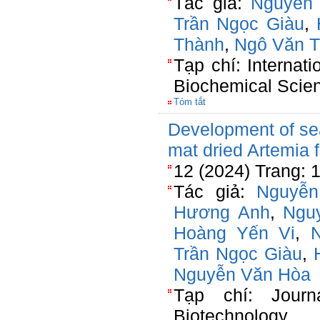
Tác giả:
Nguyễn
Trần Ngọc Giàu
,
Thành
,
Ngô Văn T
Tạp chí: Internat
Biochemical Scie
Tóm tắt
Development of se
mat dried Artemia 
12 (2024) Trang: 
Tác giả:
Nguyễn
Hương Anh
,
Ngu
Hoàng Yến Vi
,
Trần Ngọc Giàu
,
Nguyễn Văn Hòa
Tạp chí: Journ
Biotechnology