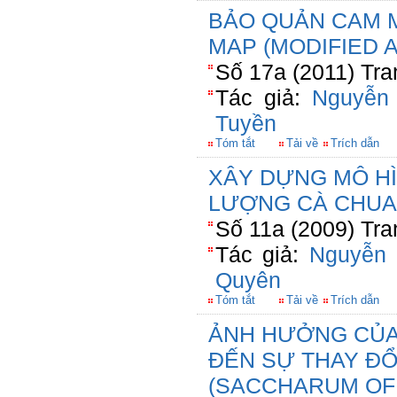
BẢO QUẢN CAM 
MAP (MODIFIED
Số 17a (2011) Tra
Tác giả:
Nguyễn
Tuyền
Tóm tắt
Tải về
Trích dẫn
XÂY DỰNG MÔ HÌ
LƯỢNG CÀ CHUA
Số 11a (2009) Tra
Tác giả:
Nguyễn 
Quyên
Tóm tắt
Tải về
Trích dẫn
ẢNH HƯỞNG CỦA 
ĐẾN SỰ THAY ĐỔ
(SACCHARUM OFF