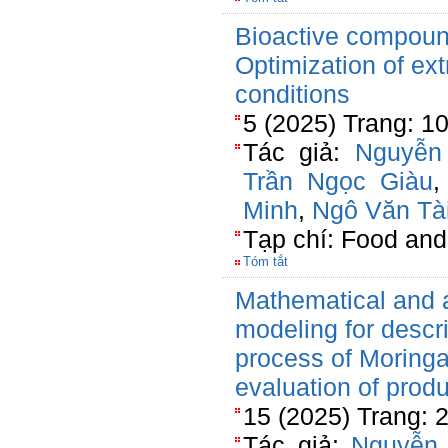
Bioactive compoun
Optimization of ex
conditions
5 (2025) Trang: 1
Tác giả:
Nguyễn
Trần Ngọc Giàu
Minh
,
Ngô Văn Tà
Tạp chí: Food an
Tóm tắt
Mathematical and ar
modeling for descri
process of Moringa
evaluation of produ
15 (2025) Trang:
Tác giả:
Nguyễn 