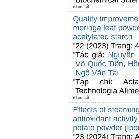
Tóm tắt
Quality improvement
moringa leaf powd
acetylated starch
22 (2023) Trang:
Tác giả:
Nguyễn 
Võ Quốc Tiến
,
Hồ
Ngô Văn Tài
Tạp chí: Acta
Technologia Alime
Tóm tắt
Effects of steamin
antioxidant activit
potato powder (Ip
23 (2024) Trang: 