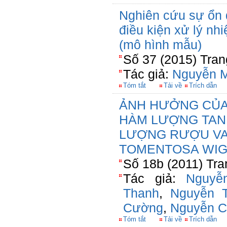
Nghiên cứu sự ổn đ
điều kiện xử lý nhi
(mô hình mẫu)
Số 37 (2015) Tran
Tác giả:
Nguyễn M
Tóm tắt
Tải về
Trích dẫn
ẢNH HƯỞNG CỦA
HÀM LƯỢNG TAN
LƯỢNG RƯỢU VA
TOMENTOSA WIG
Số 18b (2011) Tra
Tác giả:
Nguyễ
Thanh
,
Nguyễn 
Cường
,
Nguyễn C
Tóm tắt
Tải về
Trích dẫn