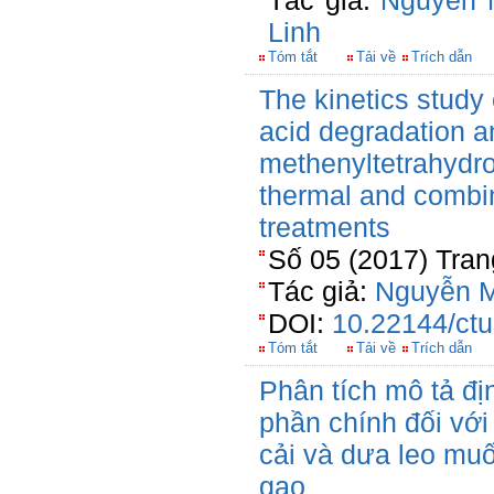
Tác giả:
Nguyễn 
Linh
Tóm tắt
Tải về
Trích dẫn
The kinetics study 
acid degradation a
methenyltetrahydro
thermal and combi
treatments
Số 05 (2017) Tran
Tác giả:
Nguyễn M
DOI:
10.22144/ctu
Tóm tắt
Tải về
Trích dẫn
Phân tích mô tả đị
phần chính đối vớ
cải và dưa leo mu
gạo