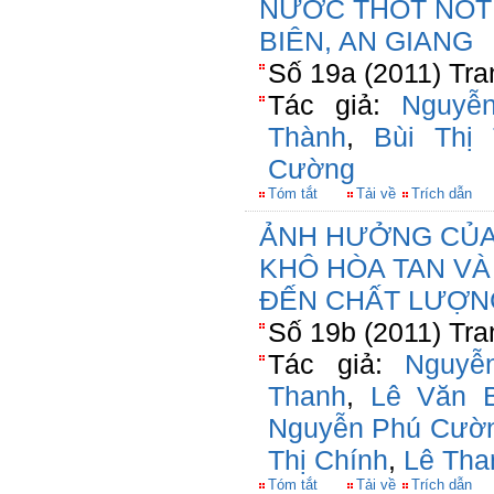
NƯỚC THỐT NỐT 
BIÊN, AN GIANG
Số 19a (2011) Tra
Tác giả:
Nguyễ
Thành
,
Bùi Thị
Cường
Tóm tắt
Tải về
Trích dẫn
ẢNH HƯỞNG CỦA
KHÔ HÒA TAN VÀ
ĐẾN CHẤT LƯỢN
Số 19b (2011) Tra
Tác giả:
Nguyễ
Thanh
,
Lê Văn 
Nguyễn Phú Cườ
Thị Chính
,
Lê Tha
Tóm tắt
Tải về
Trích dẫn