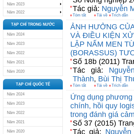
Năm 2023
Tác giả:
Nguyễn M
Năm 2022
Tóm tắt
Tải về
Trích dẫn
TẠP CHÍ TRONG NƯỚC
ẢNH HƯỞNG CỦA
VÀ ĐIỀU KIỆN X
Năm 2024
LẬP NẤM MEN T
Năm 2023
(BORASSUS) TƯƠ
Năm 2022
Số 18b (2011) Tra
Năm 2021
Tác giả:
Nguyễ
Năm 2020
Thành
,
Bùi Thị T
TẠP CHÍ QUỐC TẾ
Tóm tắt
Tải về
Trích dẫn
Năm 2024
Ứng dụng phương 
Năm 2023
chính, hồi quy logi
trong đánh giá cả
Năm 2022
Số 37 (2015) Tran
Năm 2021
Tác giả:
Nguyễn
Năm 2020