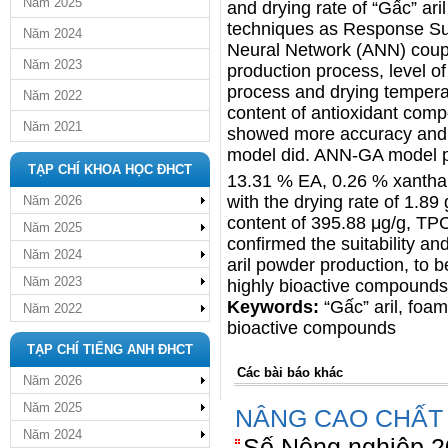
Năm 2025
and drying rate of “Gấc” ari
techniques as Response Sur
Năm 2024
Neural Network (ANN) coupl
Năm 2023
production process, level o
process and drying temperat
Năm 2022
content of antioxidant co
Năm 2021
showed more accuracy and f
model did. ANN-GA model pr
TẠP CHÍ KHOA HỌC ĐHCT
13.31 % EA, 0.26 % xantha
with the drying rate of 1.89
Năm 2026
content of 395.88 μg/g, TP
Năm 2025
confirmed the suitability a
Năm 2024
aril powder production, to 
Năm 2023
highly bioactive compounds
Keywords:
“Gấc” aril, foam
Năm 2022
bioactive compounds
TẠP CHÍ TIẾNG ANH ĐHCT
Các bài báo khác
Năm 2026
Năm 2025
NÂNG CAO CHẤT
Năm 2024
Số Nông nghiệp 2