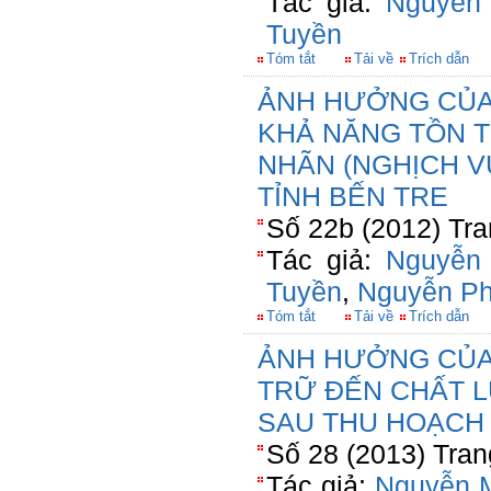
Tác giả:
Nguyễn
Tuyền
Tóm tắt
Tải về
Trích dẫn
ẢNH HƯỞNG CỦA 
KHẢ NĂNG TỒN 
NHÃN (NGHỊCH V
TỈNH BẾN TRE
Số 22b (2012) Tra
Tác giả:
Nguyễn
Tuyền
,
Nguyễn P
Tóm tắt
Tải về
Trích dẫn
ẢNH HƯỞNG CỦA 
TRỮ ĐẾN CHẤT 
SAU THU HOẠCH
Số 28 (2013) Tran
Tác giả:
Nguyễn 