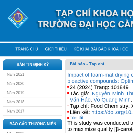
TRANG CHỦ
GIỚI THIỆU
KÊ KHAI BÀI BÁO KHOA HỌC
Bài báo - Tạp chí
BẢN TIN ĐỊNH KỲ
Impact of foam-mat drying co
Năm 2021
bioactive compounds: Optimi
Năm 2020
24 (2024) Trang: 101849
Năm 2019
Tác giả:
Nguyễn Minh Th
Văn Háo
,
Võ Quang Minh
Năm 2018
Tạp chí: Food Chemistry: 
Năm 2017
Liên kết:
https://doi.org/1
Tóm tắt
This study was conducted t
BÁO CÁO THƯỜNG NIÊN
to maximize quality [β-caro