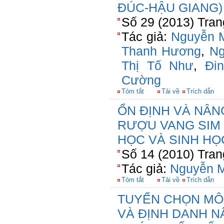
ĐÚC-HẬU GIANG)
Số 29 (2013) Tran
Tác giả:
Nguyễn M
Thanh Hương
,
Ng
Thị Tố Như
,
Đi
Cường
Tóm tắt
Tải về
Trích dẫn
ỔN ĐỊNH VÀ NÂ
RƯỢU VANG SIM 
HỌC VÀ SINH HỌ
Số 14 (2010) Tran
Tác giả:
Nguyễn M
Tóm tắt
Tải về
Trích dẫn
TUYỂN CHỌN MÔ
VÀ ĐỊNH DANH N