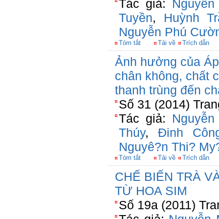
Tác giả:
Nguyễn
Tuyền
,
Huỳnh Tr
Nguyễn Phú Cườ
Tóm tắt
Tải về
Trích dẫn
Ảnh hưởng của Áp 
chân không, chất 
thanh trùng đến c
Số 31 (2014) Tran
Tác giả:
Nguyễn
Thúy
,
Đinh Côn
Nguyê?n Thi? My
Tóm tắt
Tải về
Trích dẫn
CHẾ BIẾN TRÀ V
TỪ HOA SIM
Số 19a (2011) Tra