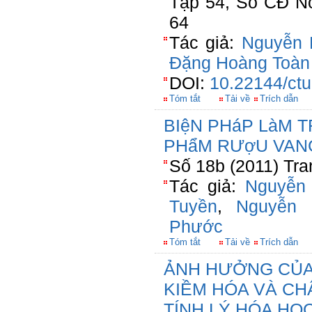
Tập 54, Số CĐ Nô
64
Tác giả:
Nguyễn 
Đặng Hoàng Toàn
DOI:
10.22144/ctu
Tóm tắt
Tải về
Trích dẫn
BIệN PHáP LàM 
PHẩM RƯợU VAN
Số 18b (2011) Tra
Tác giả:
Nguyễn
Tuyền
,
Nguyễn
Phước
Tóm tắt
Tải về
Trích dẫn
ẢNH HƯỞNG CỦA
KIỀM HÓA VÀ CH
TÍNH LÝ HÓA HỌ