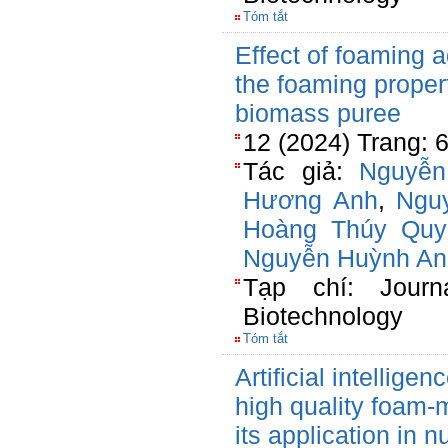
Tóm tắt
Effect of foaming a
the foaming proper
biomass puree
12 (2024) Trang: 
Tác giả:
Nguyễn
Hương Anh
,
Ngu
Hoàng Thúy Quy
Nguyễn Huỳnh An
Tạp chí: Journ
Biotechnology
Tóm tắt
Artificial intellige
high quality foam-
its application in n