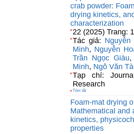
crab powder: Foami
drying kinetics, an
characterization
22 (2025) Trang: 
Tác giả:
Nguyễn 
Minh
,
Nguyễn Ho
Trần Ngọc Giàu
Minh
,
Ngô Văn Tà
Tạp chí: Journa
Research
Tóm tắt
Foam-mat drying o
Mathematical and ar
kinetics, physicoc
properties