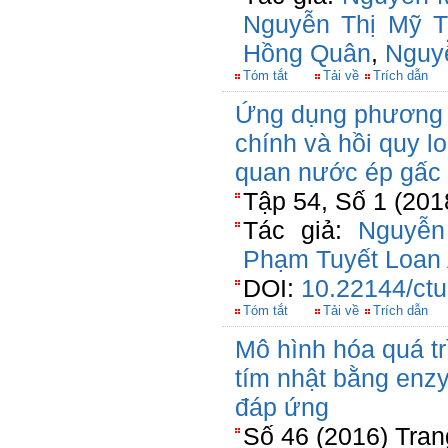
Nguyễn Thị Mỹ T
Hồng Quân
,
Nguy
Tóm tắt
Tải về
Trích dẫn
Ứng dụng phương 
chính và hồi quy l
quan nước ép gấc 
Tập 54, Số 1 (201
Tác giả:
Nguyễn
Phạm Tuyết Loan
DOI:
10.22144/ctu
Tóm tắt
Tải về
Trích dẫn
Mô hình hóa quá tr
tím nhật bằng enz
đáp ứng
Số 46 (2016) Tran