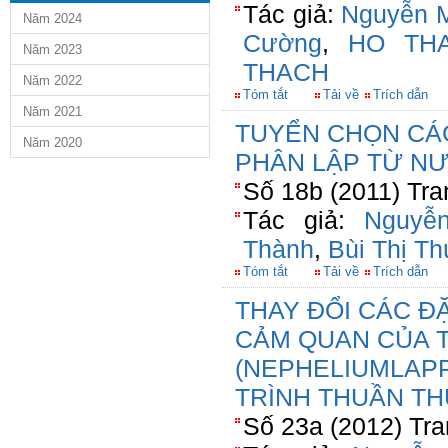
Tác giả:
Nguyễn M
Năm 2024
Cường
,
HO TH
Năm 2023
THACH
Năm 2022
Tóm tắt
Tải về
Trích dẫn
Năm 2021
TUYỂN CHỌN CÁ
Năm 2020
PHÂN LẬP TỪ N
Số 18b (2011) Tra
Tác giả:
Nguyễ
Thành
,
Bùi Thị T
Tóm tắt
Tải về
Trích dẫn
THAY ĐỔI CÁC Đ
CẢM QUAN CỦA 
(NEPHELIUMLAPP
TRÌNH THUẦN TH
Số 23a (2012) Tra