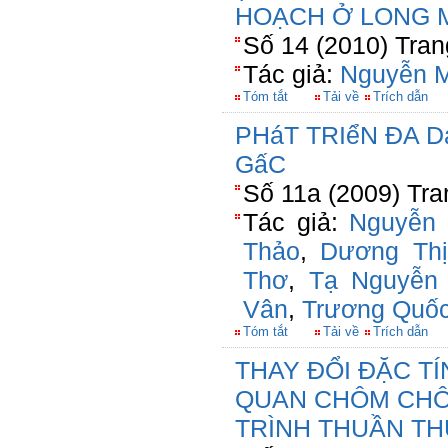
HOẠCH Ở LONG M
Số 14 (2010) Tran
Tác giả:
Nguyễn M
Tóm tắt
Tải về
Trích dẫn
PHáT TRIểN ĐA 
GấC
Số 11a (2009) Tra
Tác giả:
Nguyễn 
Thảo
,
Dương Th
Thơ
,
Tạ Nguyễn
Vân
,
Trương Quốc
Tóm tắt
Tải về
Trích dẫn
THAY ĐỔI ĐẶC T
QUAN CHÔM CHÔ
TRÌNH THUẦN TH