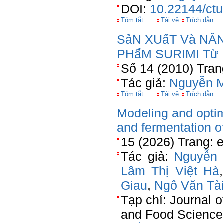
DOI:
10.22144/ctu
Tóm tắt
Tải về
Trích dẫn
SảN XUấT Và NÂ
PHẩM SURIMI Từ 
Số 14 (2010) Tran
Tác giả:
Nguyễn M
Tóm tắt
Tải về
Trích dẫn
Modeling and optim
and fermentation o
15 (2026) Trang: 
Tác giả:
Nguyễn 
Lâm Thị Việt Hà
Giau
,
Ngô Văn Tà
Tạp chí: Journal o
and Food Science