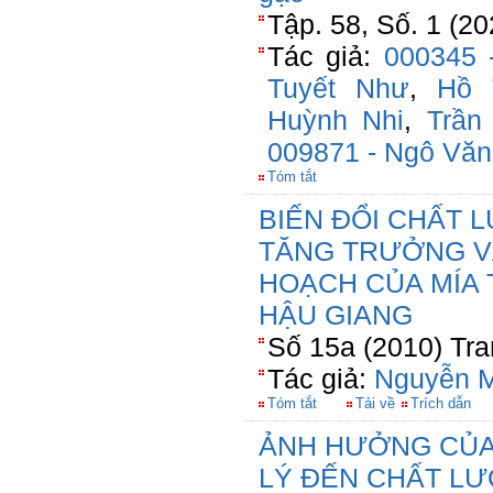
Tập. 58, Số. 1 (2
Tác giả:
000345 
Tuyết Như
,
Hồ 
Huỳnh Nhi
,
Trần
009871 - Ngô Văn
Tóm tắt
BIẾN ĐỔI CHẤT 
TĂNG TRƯỞNG V
HOẠCH CỦA MÍA 
HẬU GIANG
Số 15a (2010) Tra
Tác giả:
Nguyễn M
Tóm tắt
Tải về
Trích dẫn
ẢNH HƯỞNG CỦA 
LÝ ĐẾN CHẤT L