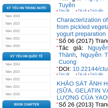
Tuyền
KỶ YẾU HN TRONG NƯỚC
Tóm tắt
Tải về
Trích dẫn
Năm 2024
Characterization of
Năm 2023
from pickled vegeta
Năm 2022
yogurt preparation
Năm 2021
Số 06 (2017) Tran
Năm 2020
Tác giả:
Nguyễ
Thành
,
Nguyễn T
KỶ YẾU HN QUỐC TẾ
Cuong
Năm 2024
DOI:
10.22144/ctu
Năm 2023
Tóm tắt
Tải về
Trích dẫn
Năm 2022
KHẢO SÁT ẢNH 
Năm 2021
(SỮA, GELATIN 
Năm 2020
LƯỢNG CỦA YAO
Số 26 (2013) Tran
BOOK CHAPTER