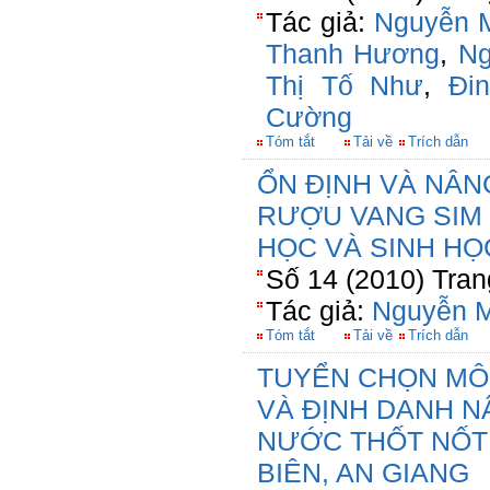
Tác giả:
Nguyễn M
Thanh Hương
,
Ng
Thị Tố Như
,
Đi
Cường
Tóm tắt
Tải về
Trích dẫn
ỔN ĐỊNH VÀ NÂ
RƯỢU VANG SIM 
HỌC VÀ SINH HỌ
Số 14 (2010) Tran
Tác giả:
Nguyễn M
Tóm tắt
Tải về
Trích dẫn
TUYỂN CHỌN MÔ
VÀ ĐỊNH DANH N
NƯỚC THỐT NỐT 
BIÊN, AN GIANG