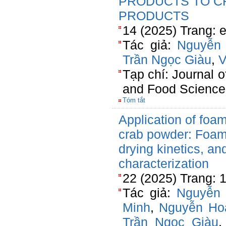
PRODUCTS TO C
PRODUCTS
14 (2025) Trang: 
Tác giả:
Nguyễn 
Trần Ngọc Giàu
,
V
Tạp chí: Journal o
and Food Science
Tóm tắt
Application of foam
crab powder: Foami
drying kinetics, an
characterization
22 (2025) Trang: 
Tác giả:
Nguyễn 
Minh
,
Nguyễn Ho
Trần Ngọc Giàu