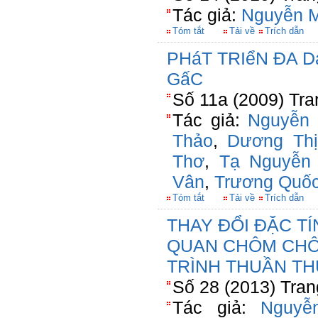
Tác giả:
Nguyễn M
Tóm tắt
Tải về
Trích dẫn
PHáT TRIểN ĐA 
GấC
Số 11a (2009) Tra
Tác giả:
Nguyễn 
Thảo
,
Dương Th
Thơ
,
Tạ Nguyễn
Vân
,
Trương Quốc
Tóm tắt
Tải về
Trích dẫn
THAY ĐỔI ĐẶC T
QUAN CHÔM CHÔ
TRÌNH THUẦN TH
Số 28 (2013) Tran
Tác giả:
Nguyễ