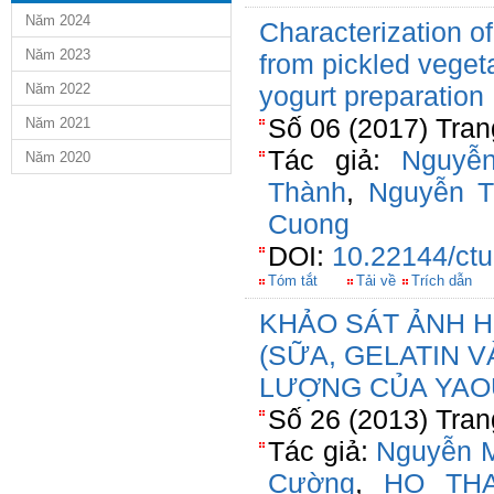
Năm 2024
Characterization of
Năm 2023
from pickled vegeta
Năm 2022
yogurt preparation
Số 06 (2017) Tran
Năm 2021
Tác giả:
Nguyễ
Năm 2020
Thành
,
Nguyễn T
Cuong
DOI:
10.22144/ctu
Tóm tắt
Tải về
Trích dẫn
KHẢO SÁT ẢNH 
(SỮA, GELATIN 
LƯỢNG CỦA YAO
Số 26 (2013) Tran
Tác giả:
Nguyễn M
Cường
,
HO TH