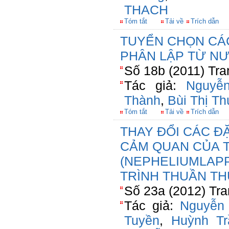
THACH
Tóm tắt
Tải về
Trích dẫn
TUYỂN CHỌN CÁ
PHÂN LẬP TỪ N
Số 18b (2011) Tra
Tác giả:
Nguyễ
Thành
,
Bùi Thị T
Tóm tắt
Tải về
Trích dẫn
THAY ĐỔI CÁC Đ
CẢM QUAN CỦA 
(NEPHELIUMLAPP
TRÌNH THUẦN TH
Số 23a (2012) Tra
Tác giả:
Nguyễn
Tuyền
,
Huỳnh Tr