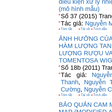
điều kiện xử lý nhi
(mô hình mẫu)
Số 37 (2015) Tran
Tác giả:
Nguyễn M
Tóm tắt
Tải về
Trích dẫn
ẢNH HƯỞNG CỦA
HÀM LƯỢNG TAN
LƯỢNG RƯỢU VA
TOMENTOSA WIG
Số 18b (2011) Tra
Tác giả:
Nguyễ
Thanh
,
Nguyễn 
Cường
,
Nguyễn C
Tóm tắt
Tải về
Trích dẫn
BẢO QUẢN CAM 
MAP (MODIFIED