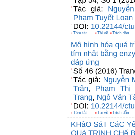
Tập 54, Số 1 (201
Tác giả:
Nguyễn
Phạm Tuyết Loan
DOI:
10.22144/ctu
Tóm tắt
Tải về
Trích dẫn
Mô hình hóa quá tr
tím nhật bằng enz
đáp ứng
Số 46 (2016) Tran
Tác giả:
Nguyễn M
Trân
,
Phạm Thị
Trang
,
Ngô Văn T
DOI:
10.22144/ctu
Tóm tắt
Tải về
Trích dẫn
KHảO SáT CáC Y
QUá TRìNH CHế 