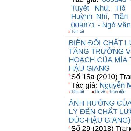
Tuyết Như
,
Hồ 
Huỳnh Nhi
,
Trần
009871 - Ngô Văn
Tóm tắt
BIẾN ĐỔI CHẤT 
TĂNG TRƯỞNG V
HOẠCH CỦA MÍA 
HẬU GIANG
Số 15a (2010) Tra
Tác giả:
Nguyễn M
Tóm tắt
Tải về
Trích dẫn
ẢNH HƯỞNG CỦA 
LÝ ĐẾN CHẤT L
ĐÚC-HẬU GIANG)
Số 29 (2013) Tran