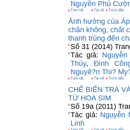
Nguyễn Phú Cườ
Tóm tắt
Tải về
Trích dẫn
Ảnh hưởng của Áp 
chân không, chất 
thanh trùng đến c
Số 31 (2014) Tran
Tác giả:
Nguyễn
Thúy
,
Đinh Côn
Nguyê?n Thi? My
Tóm tắt
Tải về
Trích dẫn
CHẾ BIẾN TRÀ V
TỪ HOA SIM
Số 19a (2011) Tra
Tác giả:
Nguyễn 
Linh
Tóm tắt
Tải về
Trích dẫn