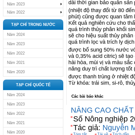
dài thời gian bảo quản sản 
Năm 2023
(nhiệt độ thay đổi từ 80 đế
Năm 2022
phút) cũng được quan tâm k
Kết quả nghiên cứu cho th
TẠP CHÍ TRONG NƯỚC
quá trình thủy phân khối si
Năm 2024
sẽ cho hiệu suất thủy phân 
quá trình lọc và trích ly dị
Năm 2023
được bổ sung 50% nước với
Năm 2022
và 0,35% acid citric) sẽ tạ
hài hòa, mùi vị và màu sắc 
Năm 2021
năng duy trì chất lượng tốt 
Năm 2020
được thanh trùng ở nhiệt đ
Từ khóa: trái sim, si-rô, th
TẠP CHÍ QUỐC TẾ
Năm 2024
Các bài báo khác
Năm 2023
NÂNG CAO CHẤT
Năm 2022
Số Nông nghiệp 2
Năm 2021
Tác giả:
Nguyễn M
Năm 2020
Tóm tắt
Tải về
Trích dẫn