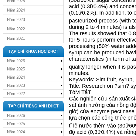
(30ữ60%), sugar concentrat
Năm 2025
acid (0.3ữ0.4%) and concen
Năm 2024
(0.1ữ0.2%). In addition, to
Năm 2023
pasteurized process (with 
during 2 to 4 minutes) is al
Năm 2022
The results showed that 0.
Năm 2021
for 5 hours perform effectiv
processing (50% water adde
TẠP CHÍ KHOA HỌC ĐHCT
syrup can be produced havi
characteristics (in term of t
Năm 2026
quality longer when it is pa
Năm 2025
minutes.
Năm 2024
Keywords: Sim fruit, syrup, 
Title: Research on ?sim? s
Năm 2023
TóM TắT
Năm 2022
Các nghiên cứu sản xuất si
sát ảnh hưởng của nồng độ
TẠP CHÍ TIẾNG ANH ĐHCT
giờ) của enzyme pectinase đ
Năm 2026
lựa chọn các công thức phối
Năm 2025
tỉ lệ nước thêm vào (30ữ6
độ acid (0,3ữ0,4%) và nồn
Năm 2024