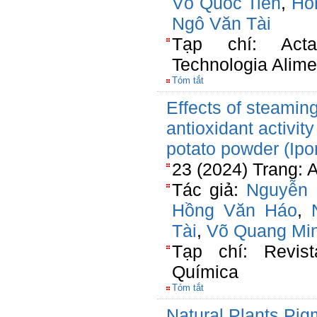
Võ Quốc Tiến
,
Hồ
Ngô Văn Tài
Tạp chí: Acta
Technologia Alime
Tóm tắt
Effects of steamin
antioxidant activit
potato powder (Ip
23 (2024) Trang: 
Tác giả:
Nguyễn 
Hồng Văn Háo
,
Tài
,
Võ Quang Mi
Tạp chí: Revist
Química
Tóm tắt
Natural Plants Pig