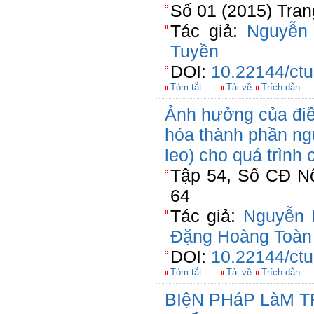
Số 01 (2015) Tran
Tác giả:
Nguyễn
Tuyền
DOI:
10.22144/ctu
Tóm tắt
Tải về
Trích dẫn
Ảnh hưởng của điều
hóa thành phần nguy
leo) cho quá trình
Tập 54, Số CĐ Nô
64
Tác giả:
Nguyễn 
Đặng Hoàng Toàn
DOI:
10.22144/ctu
Tóm tắt
Tải về
Trích dẫn
BIệN PHáP LàM 