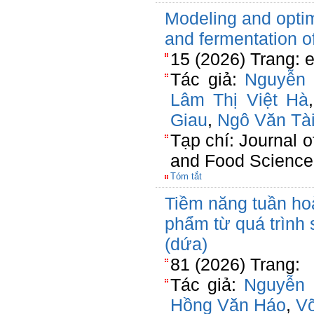
Modeling and optim
and fermentation o
15 (2026) Trang: 
Tác giả:
Nguyễn 
Lâm Thị Việt Hà
Giau
,
Ngô Văn Tà
Tạp chí: Journal o
and Food Science
Tóm tắt
Tiềm năng tuần hoà
phẩm từ quá trình
(dứa)
81 (2026) Trang:
Tác giả:
Nguyễn 
Hồng Văn Háo
,
V