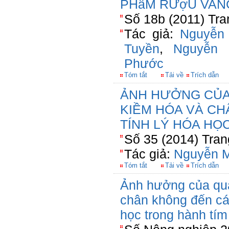
PHẩM RƯợU VAN
Số 18b (2011) Tra
Tác giả:
Nguyễn
Tuyền
,
Nguyễn
Phước
Tóm tắt
Tải về
Trích dẫn
ẢNH HƯỞNG CỦA
KIỀM HÓA VÀ CH
TÍNH LÝ HÓA HỌ
Số 35 (2014) Tran
Tác giả:
Nguyễn M
Tóm tắt
Tải về
Trích dẫn
Ảnh hưởng của qua
chân không đến các 
học trong hành tí