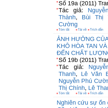
Số 19a (2011) Tra
Tác giả:
Nguyễ
Thành
,
Bùi Thị
Cường
Tóm tắt
Tải về
Trích dẫn
ẢNH HƯỞNG CỦA
KHÔ HÒA TAN VÀ
ĐẾN CHẤT LƯỢN
Số 19b (2011) Tra
Tác giả:
Nguyễ
Thanh
,
Lê Văn 
Nguyễn Phú Cườ
Thị Chính
,
Lê Tha
Tóm tắt
Tải về
Trích dẫn
Nghiên cứu sự ổn đ