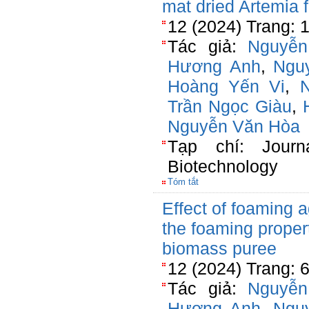
mat dried Artemia 
12 (2024) Trang: 
Tác giả:
Nguyễn
Hương Anh
,
Ngu
Hoàng Yến Vi
,
Trần Ngọc Giàu
,
Nguyễn Văn Hòa
Tạp chí: Journ
Biotechnology
Tóm tắt
Effect of foaming a
the foaming proper
biomass puree
12 (2024) Trang: 
Tác giả:
Nguyễn
Hương Anh
,
Ngu