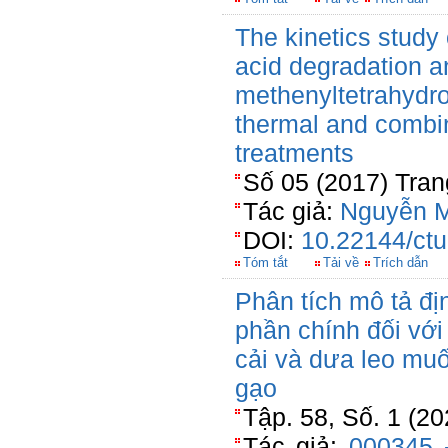
The kinetics study 
acid degradation a
methenyltetrahydro
thermal and combi
treatments
Số 05 (2017) Tran
Tác giả:
Nguyễn M
DOI:
10.22144/ctu
Tóm tắt
Tải về
Trích dẫn
Phân tích mô tả đị
phần chính đối vớ
cải và dưa leo mu
gạo
Tập. 58, Số. 1 (2
Tác giả:
000345 