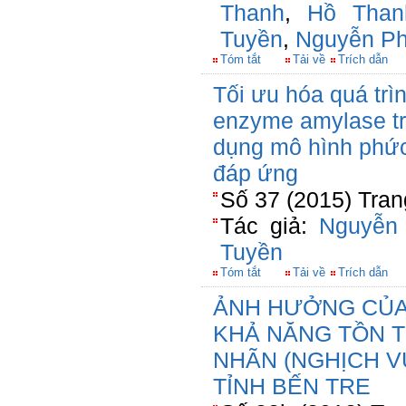
Thanh
,
Hồ Tha
Tuyền
,
Nguyễn P
Tóm tắt
Tải về
Trích dẫn
Tối ưu hóa quá trì
enzyme amylase tr
dụng mô hình phức
đáp ứng
Số 37 (2015) Tran
Tác giả:
Nguyễn
Tuyền
Tóm tắt
Tải về
Trích dẫn
ẢNH HƯỞNG CỦA 
KHẢ NĂNG TỒN 
NHÃN (NGHỊCH V
TỈNH BẾN TRE