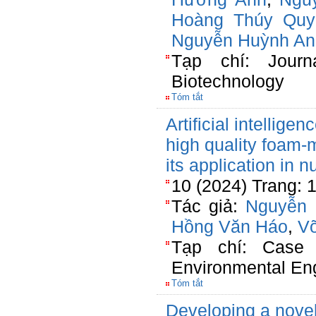
Hoàng Thúy Quy
Nguyễn Huỳnh An
Tạp chí: Journ
Biotechnology
Tóm tắt
Artificial intellige
high quality foam-
its application in n
10 (2024) Trang: 
Tác giả:
Nguyễn 
Hồng Văn Háo
,
V
Tạp chí: Case 
Environmental En
Tóm tắt
Developing a novel 