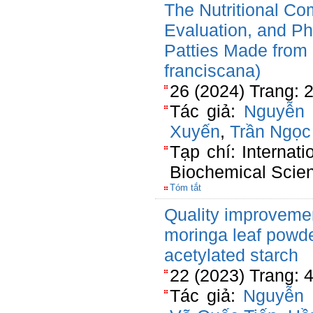
The Nutritional Co
Evaluation, and Ph
Patties Made from 
franciscana)
26 (2024) Trang: 
Tác giả:
Nguyễn 
Xuyến
,
Trần Ngọc
Tạp chí: Internat
Biochemical Scie
Tóm tắt
Quality improvement
moringa leaf powd
acetylated starch
22 (2023) Trang:
Tác giả:
Nguyễn 