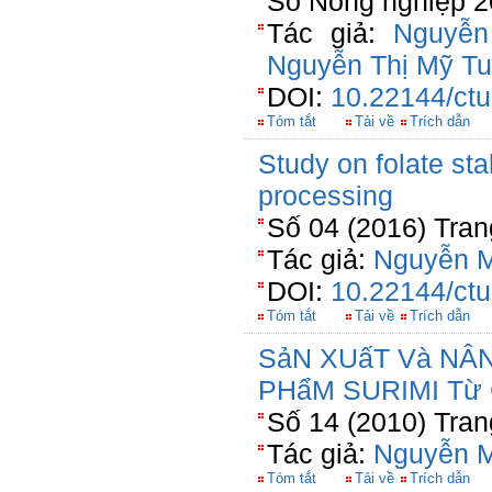
Số Nông nghiệp 2
Tác giả:
Nguyễn
Nguyễn Thị Mỹ T
DOI:
10.22144/ctu
Tóm tắt
Tải về
Trích dẫn
Study on folate sta
processing
Số 04 (2016) Tran
Tác giả:
Nguyễn M
DOI:
10.22144/ctu
Tóm tắt
Tải về
Trích dẫn
SảN XUấT Và NÂ
PHẩM SURIMI Từ 
Số 14 (2010) Tran
Tác giả:
Nguyễn M
Tóm tắt
Tải về
Trích dẫn