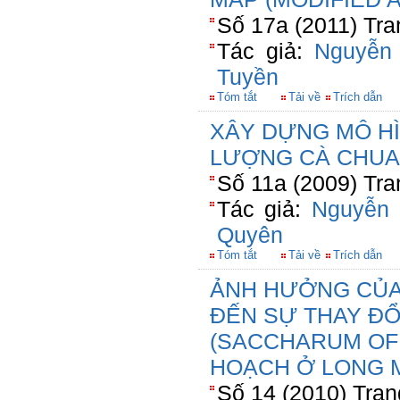
Số 17a (2011) Tra
Tác giả:
Nguyễn
Tuyền
Tóm tắt
Tải về
Trích dẫn
XÂY DỰNG MÔ HÌ
LƯỢNG CÀ CHUA
Số 11a (2009) Tra
Tác giả:
Nguyễn 
Quyên
Tóm tắt
Tải về
Trích dẫn
ẢNH HƯỞNG CỦA 
ĐẾN SỰ THAY ĐỔ
(SACCHARUM OFF
HOẠCH Ở LONG M
Số 14 (2010) Tran