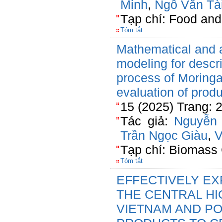
Minh
,
Ngô Văn Tà
Tạp chí: Food an
Tóm tắt
Mathematical and ar
modeling for descri
process of Moringa
evaluation of produ
15 (2025) Trang:
Tác giả:
Nguyễn 
Trần Ngọc Giàu
,
V
Tạp chí: Biomass 
Tóm tắt
EFFECTIVELY EX
THE CENTRAL H
VIETNAM AND POT