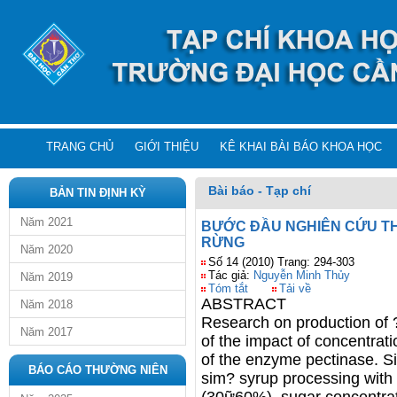
TRANG CHỦ
GIỚI THIỆU
KÊ KHAI BÀI BÁO KHOA HỌC
Bài báo - Tạp chí
BẢN TIN ĐỊNH KỲ
Năm 2021
BƯỚC ĐẦU NGHIÊN CỨU THỬ
RỪNG
Năm 2020
Số 14 (2010) Trang: 294-303
Tác giả:
Nguyễn Minh Thủy
Năm 2019
Tóm tắt
Tải về
ABSTRACT
Năm 2018
Research on production of
Năm 2017
of the impact of concentrat
of the enzyme pectinase. Si
BÁO CÁO THƯỜNG NIÊN
sim? syrup processing with