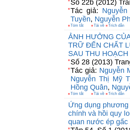
Số 22b (2012) Tra
Tác giả:
Nguyễn
Tuyền
,
Nguyễn P
Tóm tắt
Tải về
Trích dẫn
ẢNH HƯỞNG CỦA 
TRỮ ĐẾN CHẤT 
SAU THU HOẠCH
Số 28 (2013) Tran
Tác giả:
Nguyễn 
Nguyễn Thị Mỹ T
Hồng Quân
,
Nguy
Tóm tắt
Tải về
Trích dẫn
Ứng dụng phương 
chính và hồi quy l
quan nước ép gấc 