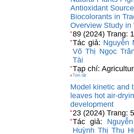
Antioxidant Sourc
Biocolorants in Tra
Overview Study in
89 (2024) Trang: 
Tác giả:
Nguyễn 
Võ Thị Ngọc Trâ
Tài
Tạp chí: Agricultu
Tóm tắt
Model kinetic and 
leaves hot air-dryi
development
23 (2024) Trang: 
Tác giả:
Nguyễn
Huỳnh Thị Thu 