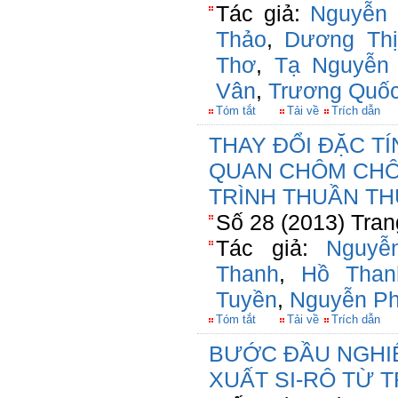
Tác giả:
Nguyễn 
Thảo
,
Dương Th
Thơ
,
Tạ Nguyễn
Vân
,
Trương Quốc
Tóm tắt
Tải về
Trích dẫn
THAY ĐỔI ĐẶC T
QUAN CHÔM CHÔ
TRÌNH THUẦN TH
Số 28 (2013) Tran
Tác giả:
Nguyễ
Thanh
,
Hồ Tha
Tuyền
,
Nguyễn P
Tóm tắt
Tải về
Trích dẫn
BƯỚC ĐẦU NGHI
XUẤT SI-RÔ TỪ 