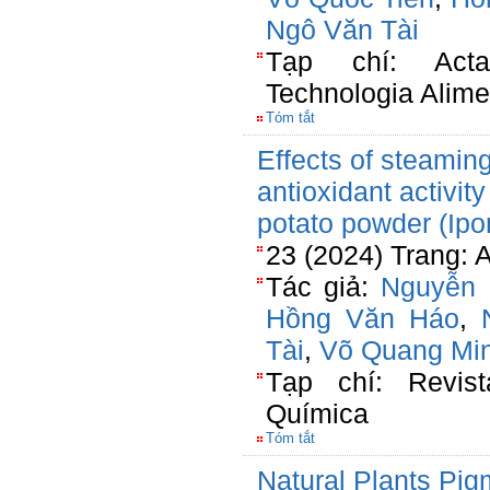
Ngô Văn Tài
Tạp chí: Acta
Technologia Alime
Tóm tắt
Effects of steamin
antioxidant activit
potato powder (Ip
23 (2024) Trang: 
Tác giả:
Nguyễn 
Hồng Văn Háo
,
Tài
,
Võ Quang Mi
Tạp chí: Revist
Química
Tóm tắt
Natural Plants Pig