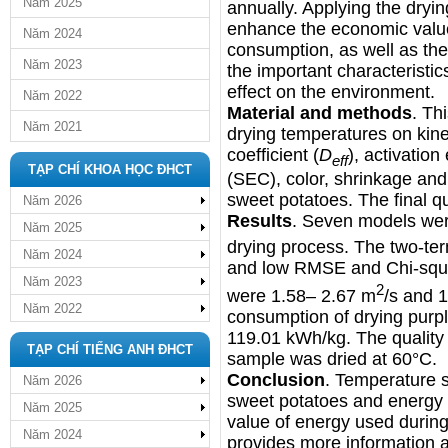
Năm 2025
annually. Applying the dryi
enhance the economic value
Năm 2024
consumption, as well as the 
Năm 2023
the important characteristic
effect on the environment.
Năm 2022
Material and methods
. Th
Năm 2021
drying temperatures on kinet
coefficient (
D
), activation
eff
TẠP CHÍ KHOA HỌC ĐHCT
(SEC), color, shrinkage and
sweet potatoes. The final q
Năm 2026
Results
. Seven models were
Năm 2025
drying process. The two-ter
Năm 2024
and low RMSE and Chi-squa
Năm 2023
2
were 1.58– 2.67 m
/s and 
Năm 2022
consumption of drying purp
119.01 kWh/kg. The quality
TẠP CHÍ TIẾNG ANH ĐHCT
sample was dried at 60°C.
Conclusion
. Temperature s
Năm 2026
sweet potatoes and energy c
Năm 2025
value of energy used during
Năm 2024
provides more information a