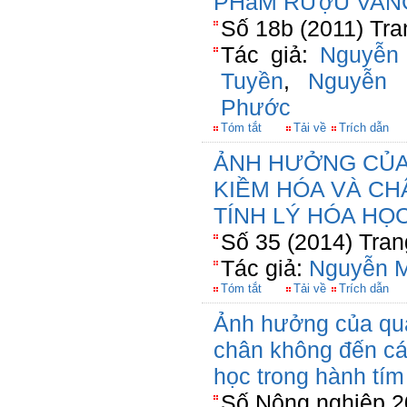
PHẩM RƯợU VAN
Số 18b (2011) Tra
Tác giả:
Nguyễn
Tuyền
,
Nguyễn
Phước
Tóm tắt
Tải về
Trích dẫn
ẢNH HƯỞNG CỦA
KIỀM HÓA VÀ CH
TÍNH LÝ HÓA HỌ
Số 35 (2014) Tran
Tác giả:
Nguyễn M
Tóm tắt
Tải về
Trích dẫn
Ảnh hưởng của qua
chân không đến các 
học trong hành tí
Số Nông nghiệp 2