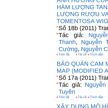
ẢNH HƯỞNG CỦA
HÀM LƯỢNG TAN
LƯỢNG RƯỢU VA
TOMENTOSA WIG
Số 18b (2011) Tra
Tác giả:
Nguyễ
Thanh
,
Nguyễn 
Cường
,
Nguyễn C
Tóm tắt
Tải về
Trích dẫn
BẢO QUẢN CAM 
MAP (MODIFIED
Số 17a (2011) Tra
Tác giả:
Nguyễn
Tuyền
Tóm tắt
Tải về
Trích dẫn
XÂY DỰNG MÔ HÌ