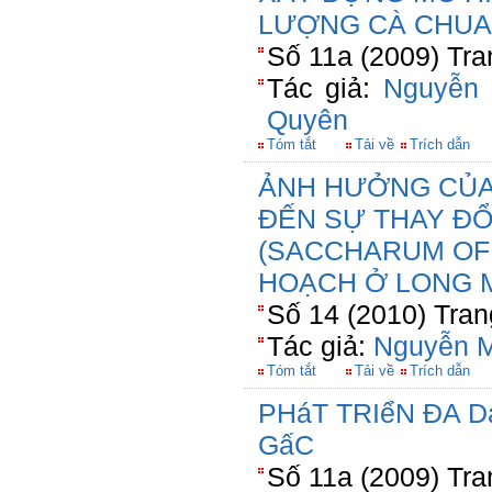
LƯỢNG CÀ CHUA
Số 11a (2009) Tra
Tác giả:
Nguyễn 
Quyên
Tóm tắt
Tải về
Trích dẫn
ẢNH HƯỞNG CỦA 
ĐẾN SỰ THAY ĐỔ
(SACCHARUM OFF
HOẠCH Ở LONG M
Số 14 (2010) Tran
Tác giả:
Nguyễn M
Tóm tắt
Tải về
Trích dẫn
PHáT TRIểN ĐA 
GấC
Số 11a (2009) Tra