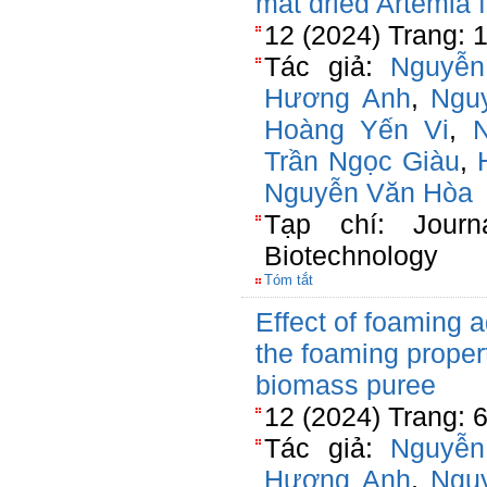
mat dried Artemia 
12 (2024) Trang: 
Tác giả:
Nguyễn
Hương Anh
,
Ngu
Hoàng Yến Vi
,
Trần Ngọc Giàu
,
Nguyễn Văn Hòa
Tạp chí: Journ
Biotechnology
Tóm tắt
Effect of foaming a
the foaming proper
biomass puree
12 (2024) Trang: 
Tác giả:
Nguyễn
Hương Anh
,
Ngu