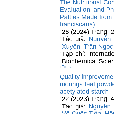
The Nutritional Co
Evaluation, and Ph
Patties Made from 
franciscana)
26 (2024) Trang: 
Tác giả:
Nguyễn 
Xuyến
,
Trần Ngọc
Tạp chí: Internat
Biochemical Scie
Tóm tắt
Quality improvement
moringa leaf powd
acetylated starch
22 (2023) Trang:
Tác giả:
Nguyễn 
Võ Quốc Tiến
,
Hồ