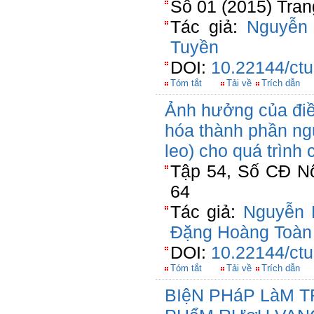
Số 01 (2015) Tran
Tác giả:
Nguyễn
Tuyền
DOI:
10.22144/ctu
Tóm tắt
Tải về
Trích dẫn
Ảnh hưởng của điều
hóa thành phần nguy
leo) cho quá trình
Tập 54, Số CĐ Nô
64
Tác giả:
Nguyễn 
Đặng Hoàng Toàn
DOI:
10.22144/ctu
Tóm tắt
Tải về
Trích dẫn
BIệN PHáP LàM 