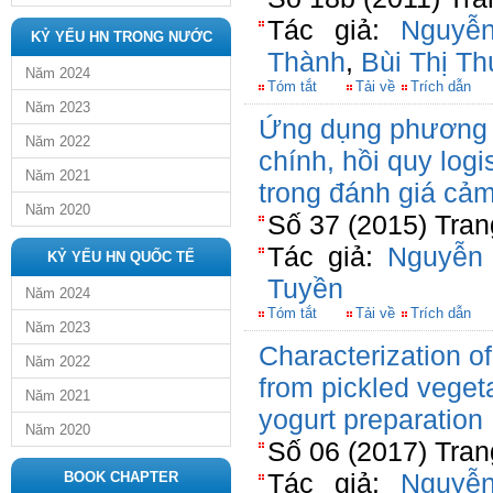
Tác giả:
Nguyễ
KỶ YẾU HN TRONG NƯỚC
Thành
,
Bùi Thị T
Năm 2024
Tóm tắt
Tải về
Trích dẫn
Năm 2023
Ứng dụng phương 
Năm 2022
chính, hồi quy logi
Năm 2021
trong đánh giá cả
Năm 2020
Số 37 (2015) Tran
Tác giả:
Nguyễn
KỶ YẾU HN QUỐC TẾ
Tuyền
Năm 2024
Tóm tắt
Tải về
Trích dẫn
Năm 2023
Characterization of
Năm 2022
from pickled vegeta
Năm 2021
yogurt preparation
Năm 2020
Số 06 (2017) Tran
Tác giả:
Nguyễ
BOOK CHAPTER