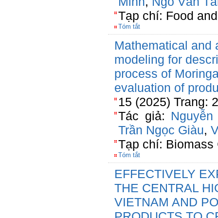
Minh
,
Ngô Văn Tà
Tạp chí: Food an
Tóm tắt
Mathematical and ar
modeling for descri
process of Moringa
evaluation of produ
15 (2025) Trang:
Tác giả:
Nguyễn 
Trần Ngọc Giàu
,
V
Tạp chí: Biomass 
Tóm tắt
EFFECTIVELY EX
THE CENTRAL H
VIETNAM AND POT
PRODUCTS TO C