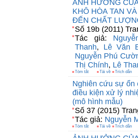
ẢNH HƯỞNG CỦA
KHÔ HÒA TAN VÀ
ĐẾN CHẤT LƯỢN
Số 19b (2011) Tra
Tác giả:
Nguyễ
Thanh
,
Lê Văn 
Nguyễn Phú Cườ
Thị Chính
,
Lê Tha
Tóm tắt
Tải về
Trích dẫn
Nghiên cứu sự ổn đ
điều kiện xử lý nhi
(mô hình mẫu)
Số 37 (2015) Tran
Tác giả:
Nguyễn M
Tóm tắt
Tải về
Trích dẫn