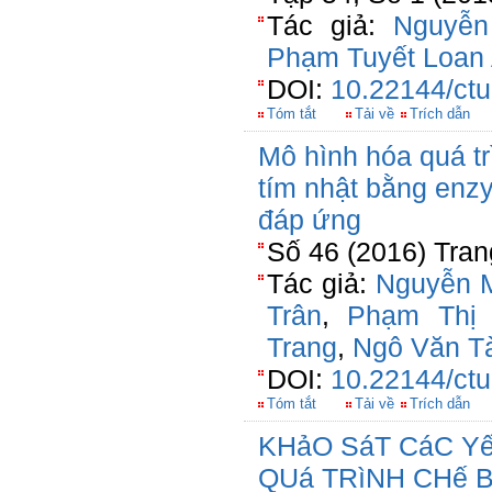
Tác giả:
Nguyễn
Phạm Tuyết Loan
DOI:
10.22144/ctu
Tóm tắt
Tải về
Trích dẫn
Mô hình hóa quá tr
tím nhật bằng enz
đáp ứng
Số 46 (2016) Tran
Tác giả:
Nguyễn M
Trân
,
Phạm Thị
Trang
,
Ngô Văn T
DOI:
10.22144/ctu
Tóm tắt
Tải về
Trích dẫn
KHảO SáT CáC Y
QUá TRìNH CHế 