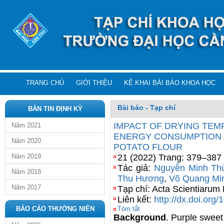
TRANG CHỦ
GIỚI THIỆU
KÊ KHAI BÀI BÁO KHOA HỌC
Bài báo - Tạp chí
BẢN TIN ĐỊNH KỲ
IMPACT OF DRYING TEM
Năm 2021
ENERGY CONSUMPTION 
Năm 2020
POTATO FLOUR
Năm 2019
21 (2022) Trang: 379–387
Tác giả:
Nguyễn Minh Th
Năm 2018
Thu Hương
,
Võ Quang Mi
Năm 2017
Tạp chí: Acta Scientiarum
Liên kết:
http://dx.doi.or
BÁO CÁO THƯỜNG NIÊN
Tóm tắt
Background
. Purple sweet