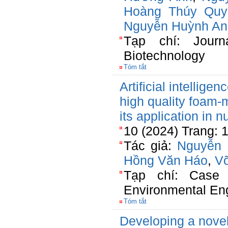
Hoàng Thúy Quy
Nguyễn Huỳnh An
Tạp chí: Journ
Biotechnology
Tóm tắt
Artificial intellige
high quality foam-
its application in n
10 (2024) Trang: 
Tác giả:
Nguyễn 
Hồng Văn Háo
,
V
Tạp chí: Case 
Environmental En
Tóm tắt
Developing a novel 