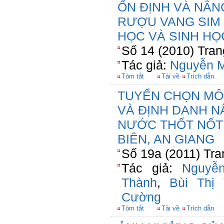
ỔN ĐỊNH VÀ NÂ
RƯỢU VANG SIM 
HỌC VÀ SINH HỌ
Số 14 (2010) Tran
Tác giả:
Nguyễn M
Tóm tắt
Tải về
Trích dẫn
TUYỂN CHỌN MÔ
VÀ ĐỊNH DANH N
NƯỚC THỐT NỐT 
BIÊN, AN GIANG
Số 19a (2011) Tra
Tác giả:
Nguyễ
Thành
,
Bùi Thị
Cường
Tóm tắt
Tải về
Trích dẫn