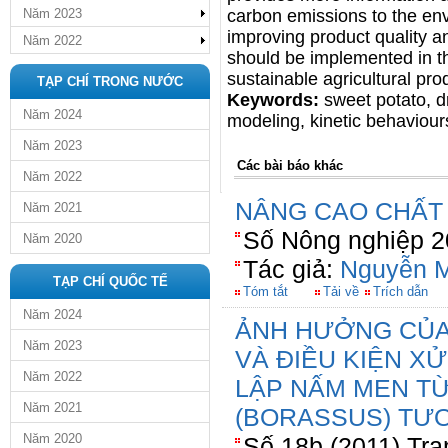
Năm 2023
carbon emissions to the en
improving product quality 
Năm 2022
should be implemented in t
sustainable agricultural pro
TẠP CHÍ TRONG NƯỚC
Keywords:
sweet potato, d
Năm 2024
modeling, kinetic behaviour
Năm 2023
Các bài báo khác
Năm 2022
NÂNG CAO CHẤT
Năm 2021
Số Nông nghiệp 2
Năm 2020
Tác giả:
Nguyễn M
TẠP CHÍ QUỐC TẾ
Tóm tắt
Tải về
Trích dẫn
Năm 2024
ẢNH HƯỞNG CỦA
Năm 2023
VÀ ĐIỀU KIỆN X
Năm 2022
LẬP NẤM MEN T
Năm 2021
(BORASSUS) TƯƠ
Năm 2020
Số 18b (2011) Tra