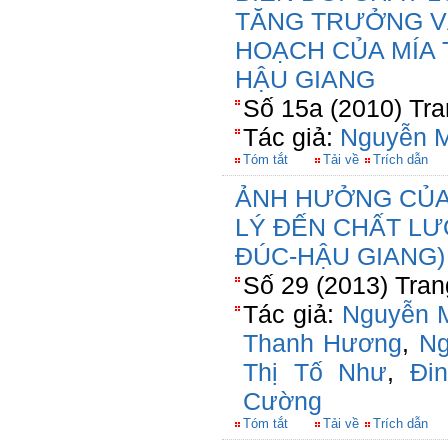
TĂNG TRƯỞNG V
HOẠCH CỦA MÍA 
HẬU GIANG
Số 15a (2010) Tra
Tác giả:
Nguyễn M
Tóm tắt
Tải về
Trích dẫn
ẢNH HƯỞNG CỦA 
LÝ ĐẾN CHẤT L
ĐÚC-HẬU GIANG)
Số 29 (2013) Tran
Tác giả:
Nguyễn M
Thanh Hương
,
Ng
Thị Tố Như
,
Đi
Cường
Tóm tắt
Tải về
Trích dẫn