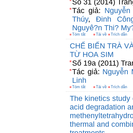
Số 31 (2014) Tran
Tác giả:
Nguyễn
Thúy
,
Đinh Côn
Nguyê?n Thi? My
Tóm tắt
Tải về
Trích dẫn
CHẾ BIẾN TRÀ V
TỪ HOA SIM
Số 19a (2011) Tra
Tác giả:
Nguyễn 
Linh
Tóm tắt
Tải về
Trích dẫn
The kinetics study 
acid degradation a
methenyltetrahydro
thermal and combi
treatments