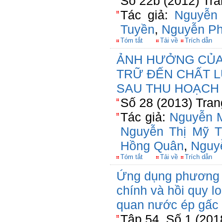
Số 22b (2012) Tra
Tác giả:
Nguyễn
Tuyền
,
Nguyễn P
Tóm tắt
Tải về
Trích dẫn
ẢNH HƯỞNG CỦA 
TRỮ ĐẾN CHẤT 
SAU THU HOẠCH
Số 28 (2013) Tran
Tác giả:
Nguyễn 
Nguyễn Thị Mỹ T
Hồng Quân
,
Nguy
Tóm tắt
Tải về
Trích dẫn
Ứng dụng phương 
chính và hồi quy l
quan nước ép gấc 
Tập 54, Số 1 (201