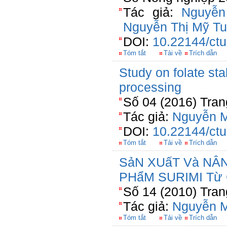
Tác giả:
Nguyễn
Nguyễn Thị Mỹ T
DOI:
10.22144/ctu
Tóm tắt
Tải về
Trích dẫn
Study on folate sta
processing
Số 04 (2016) Tran
Tác giả:
Nguyễn M
DOI:
10.22144/ctu
Tóm tắt
Tải về
Trích dẫn
SảN XUấT Và NÂ
PHẩM SURIMI Từ 
Số 14 (2010) Tran
Tác giả:
Nguyễn M
Tóm tắt
Tải về
Trích dẫn