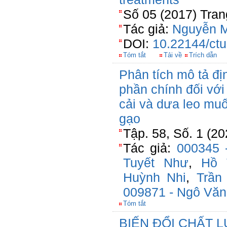
Số 05 (2017) Tran
Tác giả:
Nguyễn M
DOI:
10.22144/ctu
Tóm tắt
Tải về
Trích dẫn
Phân tích mô tả đị
phần chính đối vớ
cải và dưa leo mu
gạo
Tập. 58, Số. 1 (2
Tác giả:
000345 
Tuyết Như
,
Hồ 
Huỳnh Nhi
,
Trần
009871 - Ngô Văn
Tóm tắt
BIẾN ĐỔI CHẤT 