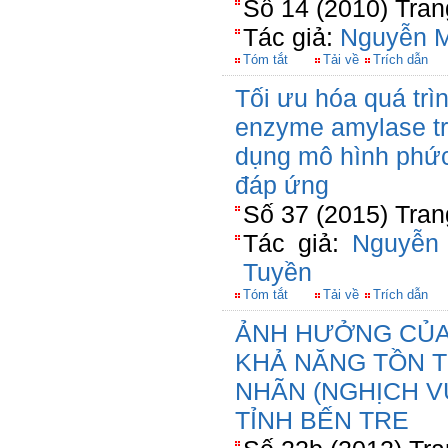
Số 14 (2010) Tran
Tác giả:
Nguyễn M
Tóm tắt
Tải về
Trích dẫn
Tối ưu hóa quá trì
enzyme amylase tr
dụng mô hình phức
đáp ứng
Số 37 (2015) Tran
Tác giả:
Nguyễn
Tuyền
Tóm tắt
Tải về
Trích dẫn
ẢNH HƯỞNG CỦA 
KHẢ NĂNG TỒN 
NHÃN (NGHỊCH V
TỈNH BẾN TRE