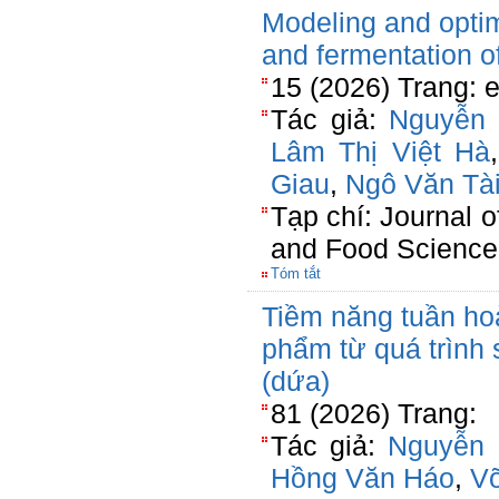
Modeling and optim
and fermentation o
15 (2026) Trang: 
Tác giả:
Nguyễn 
Lâm Thị Việt Hà
Giau
,
Ngô Văn Tà
Tạp chí: Journal o
and Food Science
Tóm tắt
Tiềm năng tuần hoà
phẩm từ quá trình
(dứa)
81 (2026) Trang:
Tác giả:
Nguyễn 
Hồng Văn Háo
,
V