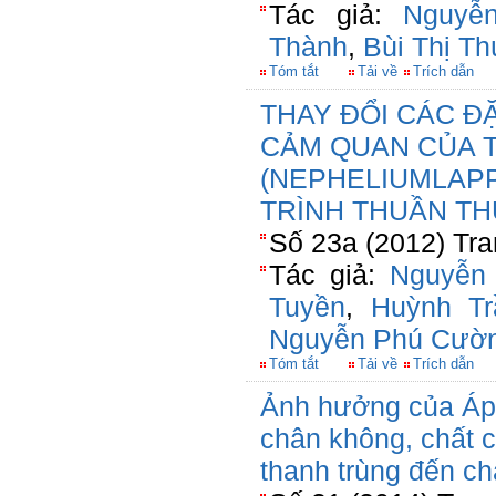
Tác giả:
Nguyễ
Thành
,
Bùi Thị T
Tóm tắt
Tải về
Trích dẫn
THAY ĐỔI CÁC Đ
CẢM QUAN CỦA 
(NEPHELIUMLAPP
TRÌNH THUẦN TH
Số 23a (2012) Tra
Tác giả:
Nguyễn
Tuyền
,
Huỳnh Tr
Nguyễn Phú Cườ
Tóm tắt
Tải về
Trích dẫn
Ảnh hưởng của Áp 
chân không, chất 
thanh trùng đến c