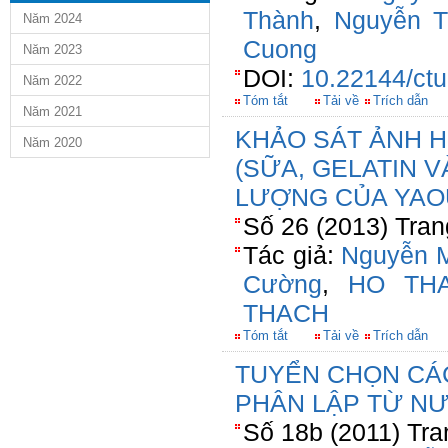
Thành
,
Nguyễn T
Năm 2024
Cuong
Năm 2023
DOI:
10.22144/ctu
Năm 2022
Tóm tắt
Tải về
Trích dẫn
Năm 2021
KHẢO SÁT ẢNH 
Năm 2020
(SỮA, GELATIN 
LƯỢNG CỦA YAO
Số 26 (2013) Tran
Tác giả:
Nguyễn M
Cường
,
HO TH
THACH
Tóm tắt
Tải về
Trích dẫn
TUYỂN CHỌN CÁ
PHÂN LẬP TỪ N
Số 18b (2011) Tra