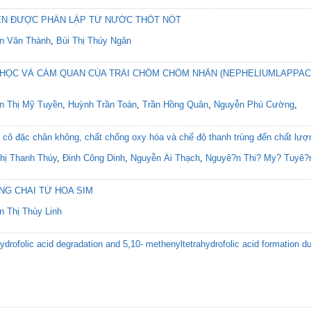
N ĐƯỢC PHÂN LẬP TỪ NƯỚC THỐT NỐT
n Văn Thành
,
Bùi Thị Thúy Ngân
A HỌC VÀ CẢM QUAN CỦA TRÁI CHÔM CHÔM NHÃN (NEPHELIUMLAPPAC
n Thị Mỹ Tuyền
,
Huỳnh Trần Toàn
,
Trần Hồng Quân
,
Nguyễn Phú Cường
,
 cô đặc chân không, chất chống oxy hóa và chế độ thanh trùng đến chất l
hị Thanh Thúy
,
Đinh Công Dinh
,
Nguyễn Ái Thạch
,
Nguyê?n Thi? My? Tuyê?
NG CHAI TỪ HOA SIM
n Thị Thùy Linh
hydrofolic acid degradation and 5,10- methenyltetrahydrofolic acid formation 