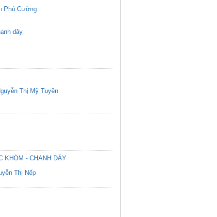
n Phú Cường
hanh dây
guyễn Thị Mỹ Tuyền
C KHÓM - CHANH DÂY
uyễn Thị Nếp