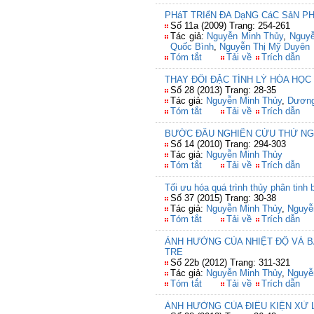
PHáT TRIểN ĐA DạNG CáC SảN P
Số 11a (2009) Trang: 254-261
Tác giả:
Nguyễn Minh Thủy
,
Nguyễ
Quốc Bình
,
Nguyễn Thị Mỹ Duyên
Tóm tắt
Tải về
Trích dẫn
THAY ĐỔI ĐẶC TÍNH LÝ HÓA HỌ
Số 28 (2013) Trang: 28-35
Tác giả:
Nguyễn Minh Thủy
,
Dương
Tóm tắt
Tải về
Trích dẫn
BƯỚC ĐẦU NGHIÊN CỨU THỬ NGH
Số 14 (2010) Trang: 294-303
Tác giả:
Nguyễn Minh Thủy
Tóm tắt
Tải về
Trích dẫn
Tối ưu hóa quá trình thủy phân tin
Số 37 (2015) Trang: 30-38
Tác giả:
Nguyễn Minh Thủy
,
Nguyễ
Tóm tắt
Tải về
Trích dẫn
ẢNH HƯỞNG CỦA NHIỆT ĐỘ VÀ B
TRE
Số 22b (2012) Trang: 311-321
Tác giả:
Nguyễn Minh Thủy
,
Nguyễ
Tóm tắt
Tải về
Trích dẫn
ẢNH HƯỞNG CỦA ĐIỀU KIỆN XỬ