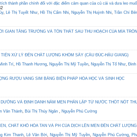
 tích thành phần chính đối với đặc điểm cảm quan của củ cải và dưa leo mu
42
ủy
,
Lê Thị Tuyết Như
,
Hồ Thị Cẩm Nhi
,
Nguyễn Thị Huỳnh Nhi
,
Trần Chí Bê
ỜI GIAN TĂNG TRƯỞNG VÀ TỔN THẤT SAU THU HOẠCH CỦA MÍA TRỒN
 TIỀN XỬ LÝ ĐẾN CHẤT LƯỢNG KHÓM SẤY (CẦU ĐÚC-HẬU GIANG)
inh Trí
,
Hồ Thanh Hương
,
Nguyễn Thị Mỹ Tuyền
,
Nguyễn Thị Tố Như
,
Đinh
ỢNG RƯỢU VANG SIM BẰNG BIỆN PHÁP HÓA HỌC VÀ SINH HỌC
DƯỠNG VÀ ĐỊNH DANH NẤM MEN PHÂN LẬP TỪ NƯỚC THỐT NỐT THU 
n Văn Thành
,
Bùi Thị Thúy Ngân
,
Nguyễn Phú Cường
EN, CHẤT KHÔ HÒA TAN VÀ PH CỦA DỊCH LÊN MEN ĐẾN CHẤT LƯỢN
g Kim Thanh
,
Lê Văn Bời
,
Nguyễn Thị Mỹ Tuyền
,
Nguyễn Phú Cường
,
Ph