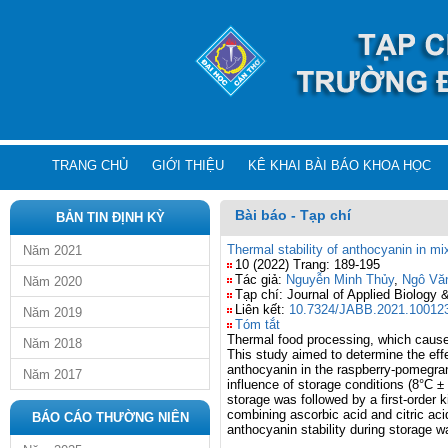
TRANG CHỦ
GIỚI THIỆU
KÊ KHAI BÀI BÁO KHOA HỌC
Bài báo - Tạp chí
BẢN TIN ĐỊNH KỲ
Thermal stability of anthocyanin in m
Năm 2021
10 (2022) Trang: 189-195
Tác giả:
Nguyễn Minh Thủy
,
Ngô Văn
Năm 2020
Tạp chí: Journal of Applied Biology 
Liên kết:
10.7324/JABB.2021.10012
Năm 2019
Tóm tắt
Thermal food processing, which causes 
Năm 2018
This study aimed to determine the effe
anthocyanin in the raspberry-pomegran
Năm 2017
influence of storage conditions (8°C ±
storage was followed by a first-order 
combining ascorbic acid and citric aci
BÁO CÁO THƯỜNG NIÊN
anthocyanin stability during storage w