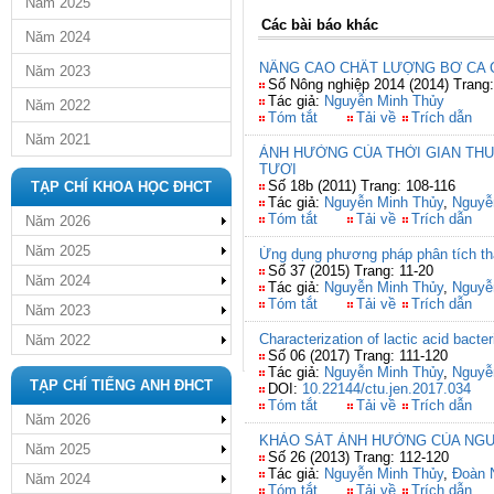
Năm 2025
Các bài báo khác
Năm 2024
NÂNG CAO CHẤT LƯỢNG BƠ CA 
Năm 2023
Số Nông nghiệp 2014 (2014) Trang
Tác giả:
Nguyễn Minh Thủy
Năm 2022
Tóm tắt
Tải về
Trích dẫn
Năm 2021
ẢNH HƯỞNG CỦA THỜI GIAN THU
TƯƠI
Số 18b (2011) Trang: 108-116
TẠP CHÍ KHOA HỌC ĐHCT
Tác giả:
Nguyễn Minh Thủy
,
Nguyễ
Tóm tắt
Tải về
Trích dẫn
Năm 2026
Năm 2025
Ứng dụng phương pháp phân tích thà
Số 37 (2015) Trang: 11-20
Năm 2024
Tác giả:
Nguyễn Minh Thủy
,
Nguyễ
Tóm tắt
Tải về
Trích dẫn
Năm 2023
Characterization of lactic acid bacter
Năm 2022
Số 06 (2017) Trang: 111-120
Tác giả:
Nguyễn Minh Thủy
,
Nguyễ
TẠP CHÍ TIẾNG ANH ĐHCT
DOI:
10.22144/ctu.jen.2017.034
Tóm tắt
Tải về
Trích dẫn
Năm 2026
KHẢO SÁT ẢNH HƯỞNG CỦA NGUY
Năm 2025
Số 26 (2013) Trang: 112-120
Tác giả:
Nguyễn Minh Thủy
,
Đoàn 
Năm 2024
Tóm tắt
Tải về
Trích dẫn