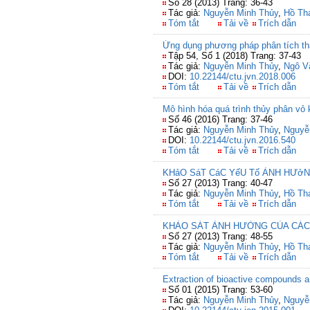
Số 28 (2013) Trang: 36-43
Tác giả:
Nguyễn Minh Thủy
,
Hồ Th
Tóm tắt
Tải về
Trích dẫn
Ứng dụng phương pháp phân tích thà
Tập 54, Số 1 (2018) Trang: 37-43
Tác giả:
Nguyễn Minh Thủy
,
Ngô V
DOI:
10.22144/ctu.jvn.2018.006
Tóm tắt
Tải về
Trích dẫn
Mô hình hóa quá trình thủy phân vỏ
Số 46 (2016) Trang: 37-46
Tác giả:
Nguyễn Minh Thủy
,
Nguyễ
DOI:
10.22144/ctu.jvn.2016.540
Tóm tắt
Tải về
Trích dẫn
KHảO SáT CáC YếU Tố ẢNH HƯở
Số 27 (2013) Trang: 40-47
Tác giả:
Nguyễn Minh Thủy
,
Hồ Th
Tóm tắt
Tải về
Trích dẫn
KHẢO SÁT ẢNH HƯỞNG CỦA CÁC
Số 27 (2013) Trang: 48-55
Tác giả:
Nguyễn Minh Thủy
,
Hồ Th
Tóm tắt
Tải về
Trích dẫn
Extraction of bioactive compounds 
Số 01 (2015) Trang: 53-60
Tác giả:
Nguyễn Minh Thủy
,
Nguyễ