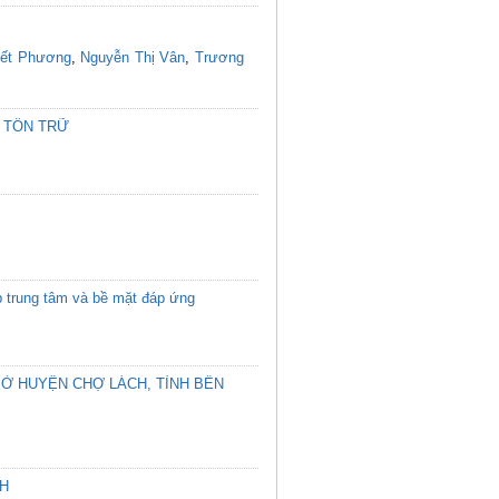
yết Phương
,
Nguyễn Thị Vân
,
Trương
 TỒN TRỮ
p trung tâm và bề mặt đáp ứng
 Ở HUYỆN CHỢ LÁCH, TỈNH BẾN
CH