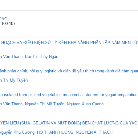
CAO
: 100-107
 HOẠCH VÀ ĐIỀU KIỆN XỬ LÝ ĐẾN KHẢ NĂNG PHÂN LẬP NẤM MEN T
n Văn Thành
,
Bùi Thị Thúy Ngân
nh phần chính, hồi quy logistic và giản đồ yêu thích trong đánh giá cảm q
n Thị Mỹ Tuyền
ia isolated from pickled vegetables as potential starters for yogurt preparation
n Văn Thành
,
Nguyễn Thị Mỹ Tuyền
,
Nguyen Xuan Cuong
ÊN LIỆU (SỮA, GELATIN VÀ MỨT ĐÔNG) ĐẾN CHẤT LƯỢNG CỦA YAO
Nguyễn Phú Cường
,
HO THANH HUONG
,
NGUYEN AI THACH