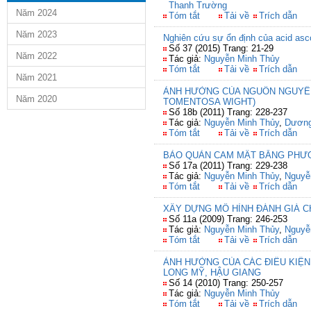
Thanh Trường
Năm 2024
Tóm tắt
Tải về
Trích dẫn
Năm 2023
Nghiên cứu sự ổn định của acid asco
Số 37 (2015) Trang: 21-29
Năm 2022
Tác giả:
Nguyễn Minh Thủy
Tóm tắt
Tải về
Trích dẫn
Năm 2021
ẢNH HƯỞNG CỦA NGUỒN NGUYÊN
Năm 2020
TOMENTOSA WIGHT)
Số 18b (2011) Trang: 228-237
Tác giả:
Nguyễn Minh Thủy
,
Dương
Tóm tắt
Tải về
Trích dẫn
BẢO QUẢN CAM MẬT BẰNG PHƯƠ
Số 17a (2011) Trang: 229-238
Tác giả:
Nguyễn Minh Thủy
,
Nguyễ
Tóm tắt
Tải về
Trích dẫn
XÂY DỰNG MÔ HÌNH ĐÁNH GIÁ 
Số 11a (2009) Trang: 246-253
Tác giả:
Nguyễn Minh Thủy
,
Nguyễ
Tóm tắt
Tải về
Trích dẫn
ẢNH HƯỞNG CỦA CÁC ĐIỀU KIỆN
LONG MỸ, HẬU GIANG
Số 14 (2010) Trang: 250-257
Tác giả:
Nguyễn Minh Thủy
Tóm tắt
Tải về
Trích dẫn