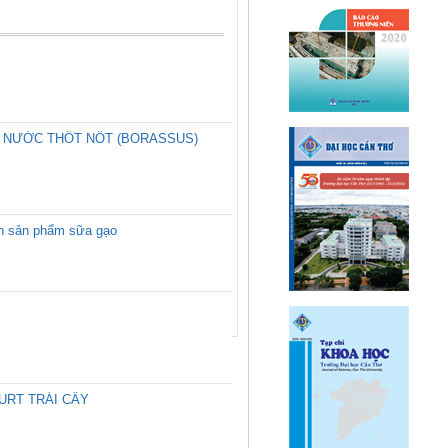
Ừ NƯỚC THỐT NỐT (BORASSUS)
uan sản phẩm sữa gạo
URT TRÁI CÂY