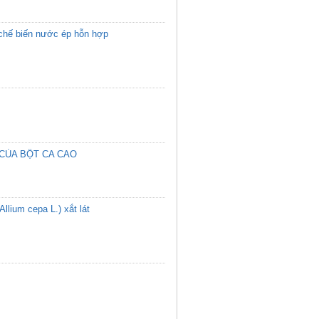
h chế biến nước ép hỗn hợp
 CỦA BỘT CA CAO
(Allium cepa L.) xắt lát