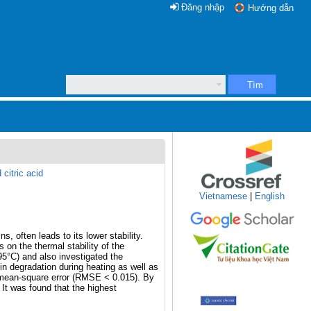
Đăng nhập
Hướng dẫn
Tìm
citric acid
Vietnamese
|
English
 often leads to its lower stability.
 on the thermal stability of the
95°C) and also investigated the
in degradation during heating as well as
ot-mean-square error (RMSE < 0.015). By
 It was found that the highest