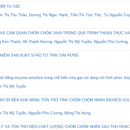
HẩM Từ GấC
n Thị Thu Thảo
,
Dương Thị Ngọc Hạnh
,
Trần Thị Trúc Thơ
,
Tạ Nguyễn Tu
C VÀ CẢM QUAN CHÔM CHÔM JAVA TRONG QUÁ TRÌNH THUẦN THỤC VÀ
 Kim Thanh
,
Hồ Thanh Hương
,
Nguyễn Thị Mỹ Tuyền
,
Nguyễn Phú Cường
,
IỆM SẢN XUẤT SI-RÔ TỪ TRÁI SIM RỪNG
h bột bằng enzyme amylase trong chế biến sữa gạo sử dụng mô hình phức hợ
n Thị Mỹ Tuyền
AO BÌ ĐẾN KHẢ NĂNG TỒN TRỮ TRÁI CHÔM CHÔM NHÃN (NGHỊCH VỤ)
n Thị Mỹ Tuyền
,
Nguyễn Phú Cường
,
Mông Thị Hưng
 LÝ VÀ TỒN TRỮ ĐẾN CHẤT LƯỢNG CHÔM CHÔM NHÃN SAU THU HOẠ