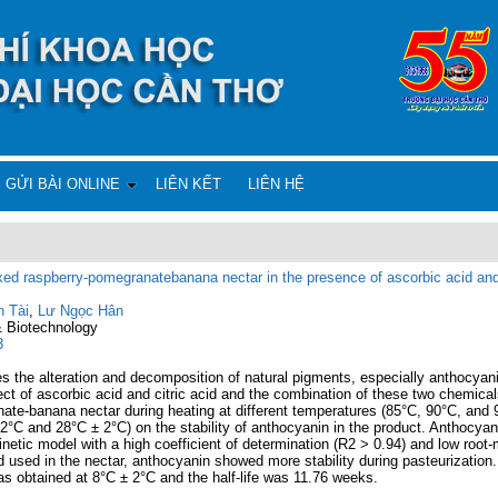
GỬI BÀI ONLINE
LIÊN KẾT
LIÊN HỆ
ixed raspberry-pomegranatebanana nectar in the presence of ascorbic acid and 
 Tài
,
Lư Ngọc Hân
& Biotechnology
3
the alteration and decomposition of natural pigments, especially anthocyanins,
ct of ascorbic acid and citric acid and the combination of these two chemicals
ate-banana nectar during heating at different temperatures (85°C, 90°C, and 
 2°C and 28°C ± 2°C) on the stability of anthocyanin in the product. Anthocyan
kinetic model with a high coefficient of determination (R2 > 0.94) and low ro
d used in the nectar, anthocyanin showed more stability during pasteurization.
as obtained at 8°C ± 2°C and the half-life was 11.76 weeks.