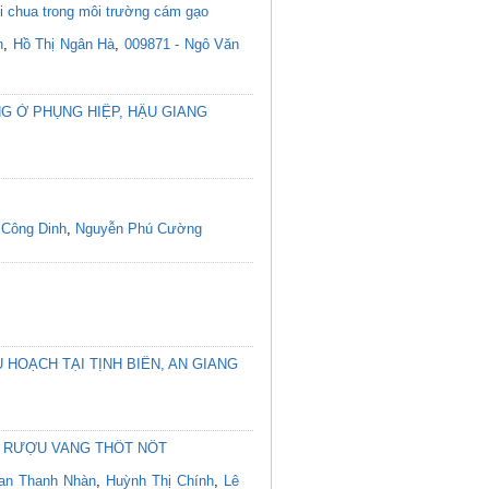
ối chua trong môi trường cám gạo
n
,
Hồ Thị Ngân Hà
,
009871 - Ngô Văn
G Ở PHỤNG HIỆP, HẬU GIANG
 Công Dinh
,
Nguyễn Phú Cường
HOẠCH TẠI TỊNH BIÊN, AN GIANG
G RƯỢU VANG THỐT NỐT
an Thanh Nhàn
,
Huỳnh Thị Chính
,
Lê