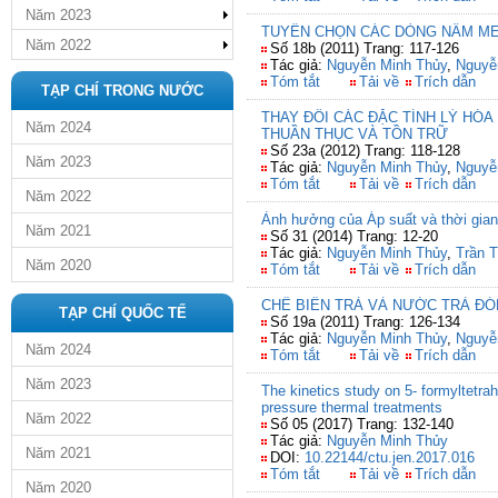
Năm 2023
TUYỂN CHỌN CÁC DÒNG NẤM ME
Năm 2022
Số 18b (2011) Trang: 117-126
Tác giả:
Nguyễn Minh Thủy
,
Nguyễ
Tóm tắt
Tải về
Trích dẫn
TẠP CHÍ TRONG NƯỚC
THAY ĐỔI CÁC ĐẶC TÍNH LÝ HÓ
Năm 2024
THUẦN THỤC VÀ TỒN TRỮ
Số 23a (2012) Trang: 118-128
Năm 2023
Tác giả:
Nguyễn Minh Thủy
,
Nguyễ
Tóm tắt
Tải về
Trích dẫn
Năm 2022
Ảnh hưởng của Áp suất và thời gian
Năm 2021
Số 31 (2014) Trang: 12-20
Tác giả:
Nguyễn Minh Thủy
,
Trần T
Năm 2020
Tóm tắt
Tải về
Trích dẫn
CHẾ BIẾN TRÀ VÀ NƯỚC TRÀ ĐÓ
TẠP CHÍ QUỐC TẾ
Số 19a (2011) Trang: 126-134
Tác giả:
Nguyễn Minh Thủy
,
Nguyễ
Năm 2024
Tóm tắt
Tải về
Trích dẫn
Năm 2023
The kinetics study on 5- formyltetra
pressure thermal treatments
Năm 2022
Số 05 (2017) Trang: 132-140
Tác giả:
Nguyễn Minh Thủy
Năm 2021
DOI:
10.22144/ctu.jen.2017.016
Tóm tắt
Tải về
Trích dẫn
Năm 2020