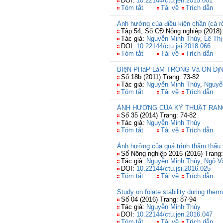
DOI:
10.22144/ctu.jen.2015.001
Tóm tắt
Tải về
Trích dẫn
Ảnh hưởng của điều kiện chần (cà rốt
Tập 54, Số CĐ Nông nghiệp (2018) 
Tác giả:
Nguyễn Minh Thủy
,
Lê Th
DOI:
10.22144/ctu.jsi.2018.066
Tóm tắt
Tải về
Trích dẫn
BIệN PHáP LàM TRONG Và ỔN Đ
Số 18b (2011) Trang: 73-82
Tác giả:
Nguyễn Minh Thủy
,
Nguyễ
Tóm tắt
Tải về
Trích dẫn
ẢNH HƯỞNG CỦA KỸ THUẬT RANG
Số 35 (2014) Trang: 74-82
Tác giả:
Nguyễn Minh Thủy
Tóm tắt
Tải về
Trích dẫn
Ảnh hưởng của quá trình thẩm thấu v
Số Nông nghiệp 2016 (2016) Trang:
Tác giả:
Nguyễn Minh Thủy
,
Ngô Vă
DOI:
10.22144/ctu.jsi.2016.025
Tóm tắt
Tải về
Trích dẫn
Study on folate stability during ther
Số 04 (2016) Trang: 87-94
Tác giả:
Nguyễn Minh Thủy
DOI:
10.22144/ctu.jen.2016.047
Tóm tắt
Tải về
Trích dẫn