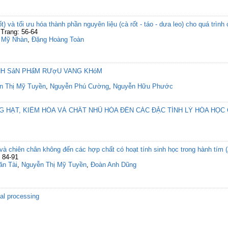
) và tối ưu hóa thành phần nguyên liệu (cà rốt - táo - dưa leo) cho quá trìn
Trang: 56-64
ị Mỹ Nhàn
,
Đặng Hoàng Toàn
ịNH SảN PHẩM RƯợU VANG KHóM
n Thị Mỹ Tuyền
,
Nguyễn Phú Cường
,
Nguyễn Hữu Phước
 HẠT, KIỀM HÓA VÀ CHẤT NHŨ HÓA ĐẾN CÁC ĐẶC TÍNH LÝ HÓA HỌC
à chiên chân không đến các hợp chất có hoạt tính sinh học trong hành tím 
 84-91
n Tài
,
Nguyễn Thị Mỹ Tuyền
,
Đoàn Anh Dũng
mal processing