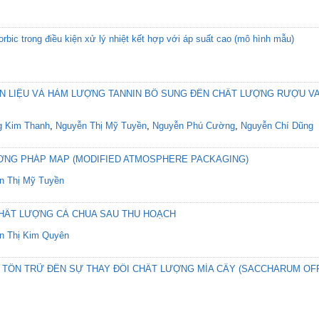
rbic trong điều kiện xử lý nhiệt kết hợp với áp suất cao (mô hình mẫu)
 LIỆU VÀ HÀM LƯỢNG TANNIN BỔ SUNG ĐẾN CHẤT LƯỢNG RƯỢU V
 Kim Thanh
,
Nguyễn Thị Mỹ Tuyền
,
Nguyễn Phú Cường
,
Nguyễn Chí Dũng
NG PHÁP MAP (MODIFIED ATMOSPHERE PACKAGING)
n Thị Mỹ Tuyền
CHẤT LƯỢNG CÀ CHUA SAU THU HOẠCH
n Thị Kim Quyên
 TỒN TRỮ ĐẾN SỰ THAY ĐỔI CHẤT LƯỢNG MÍA CÂY (SACCHARUM OFF