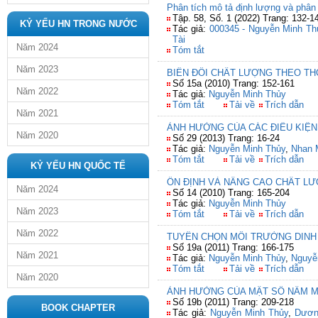
Phân tích mô tả định lượng và phân
Tập. 58, Số. 1 (2022) Trang: 132-1
KỶ YẾU HN TRONG NƯỚC
Tác giả:
000345 - Nguyễn Minh Th
Tài
Năm 2024
Tóm tắt
Năm 2023
BIẾN ĐỔI CHẤT LƯỢNG THEO TH
Số 15a (2010) Trang: 152-161
Năm 2022
Tác giả:
Nguyễn Minh Thủy
Tóm tắt
Tải về
Trích dẫn
Năm 2021
ẢNH HƯỞNG CỦA CÁC ĐIỀU KIỆN
Năm 2020
Số 29 (2013) Trang: 16-24
Tác giả:
Nguyễn Minh Thủy
,
Nhan M
Tóm tắt
Tải về
Trích dẫn
KỶ YẾU HN QUỐC TẾ
ỔN ĐỊNH VÀ NÂNG CAO CHẤT LƯ
Năm 2024
Số 14 (2010) Trang: 165-204
Tác giả:
Nguyễn Minh Thủy
Năm 2023
Tóm tắt
Tải về
Trích dẫn
Năm 2022
TUYỂN CHỌN MÔI TRƯỜNG DINH 
Số 19a (2011) Trang: 166-175
Năm 2021
Tác giả:
Nguyễn Minh Thủy
,
Nguyễ
Tóm tắt
Tải về
Trích dẫn
Năm 2020
ẢNH HƯỞNG CỦA MẬT SỐ NẤM M
Số 19b (2011) Trang: 209-218
BOOK CHAPTER
Tác giả:
Nguyễn Minh Thủy
,
Dươn