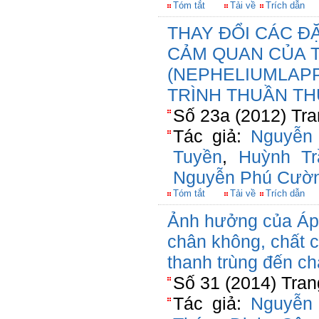
Tóm tắt
Tải về
Trích dẫn
THAY ĐỔI CÁC Đ
CẢM QUAN CỦA 
(NEPHELIUMLAPP
TRÌNH THUẦN TH
Số 23a (2012) Tra
Tác giả:
Nguyễn
Tuyền
,
Huỳnh Tr
Nguyễn Phú Cườ
Tóm tắt
Tải về
Trích dẫn
Ảnh hưởng của Áp 
chân không, chất 
thanh trùng đến c
Số 31 (2014) Tran
Tác giả:
Nguyễn