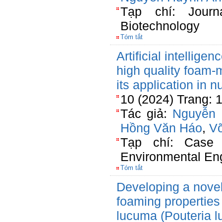
Tạp chí: Journ
Biotechnology
Tóm tắt
Artificial intellige
high quality foam-
its application in n
10 (2024) Trang: 
Tác giả:
Nguyễn 
Hồng Văn Háo
,
V
Tạp chí: Case 
Environmental En
Tóm tắt
Developing a novel 
foaming properties
lucuma (Pouteria 