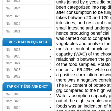
Năm 2025
units joined by glycosidic bo
been categorized into rapidl
Năm 2024
after consumption to be full
Năm 2023
takes between 20 and 120 mi
intestines, and resistant st
Năm 2022
small intestine and undergoe
Năm 2021
hence producing beneficial 
was carried out to compare 
TẠP CHÍ KHOA HỌC ĐHCT
vegetables and analyze the
moisture content, amylose c
Năm 2026
capacity (WAC) of the chos
Năm 2025
relationship between the p
Năm 2024
of the food samples. Potato
content at 56.43%, while c
Năm 2023
a positive correlation bet
Năm 2022
there was a negative corre
The RS content of potato st
TẠP CHÍ TIẾNG ANH ĐHCT
g/g compared to the high va
Năm 2026
Water absorption capacity pr
out of the eight samples an
Năm 2025
foods was an indication of hi
Năm 2024