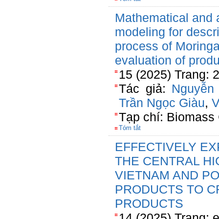
Mathematical and ar
modeling for descri
process of Moringa
evaluation of produ
15 (2025) Trang:
Tác giả:
Nguyễn 
Trần Ngọc Giàu
,
V
Tạp chí: Biomass 
Tóm tắt
EFFECTIVELY EX
THE CENTRAL H
VIETNAM AND POT
PRODUCTS TO C
PRODUCTS
14 (2025) Trang: 