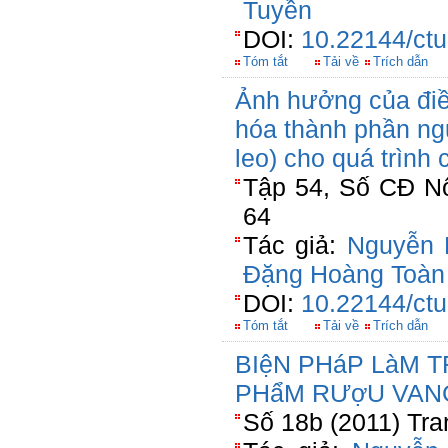
Tuyền
DOI:
10.22144/ctu
Tóm tắt
Tải về
Trích dẫn
Ảnh hưởng của điều
hóa thành phần nguy
leo) cho quá trình
Tập 54, Số CĐ Nô
64
Tác giả:
Nguyễn 
Đặng Hoàng Toàn
DOI:
10.22144/ctu
Tóm tắt
Tải về
Trích dẫn
BIệN PHáP LàM 
PHẩM RƯợU VAN
Số 18b (2011) Tra