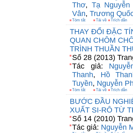
Thơ
,
Tạ Nguyễn
Vân
,
Trương Quốc
Tóm tắt
Tải về
Trích dẫn
THAY ĐỔI ĐẶC T
QUAN CHÔM CHÔ
TRÌNH THUẦN TH
Số 28 (2013) Tran
Tác giả:
Nguyễ
Thanh
,
Hồ Tha
Tuyền
,
Nguyễn P
Tóm tắt
Tải về
Trích dẫn
BƯỚC ĐẦU NGHI
XUẤT SI-RÔ TỪ 
Số 14 (2010) Tran
Tác giả:
Nguyễn M