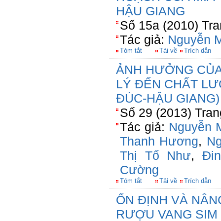
HẬU GIANG
Số 15a (2010) Tra
Tác giả:
Nguyễn M
Tóm tắt
Tải về
Trích dẫn
ẢNH HƯỞNG CỦA 
LÝ ĐẾN CHẤT L
ĐÚC-HẬU GIANG)
Số 29 (2013) Tran
Tác giả:
Nguyễn M
Thanh Hương
,
Ng
Thị Tố Như
,
Đi
Cường
Tóm tắt
Tải về
Trích dẫn
ỔN ĐỊNH VÀ NÂ
RƯỢU VANG SIM 