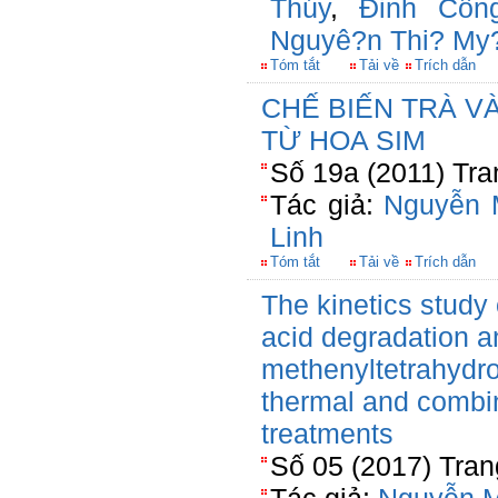
Thúy
,
Đinh Côn
Nguyê?n Thi? My
Tóm tắt
Tải về
Trích dẫn
CHẾ BIẾN TRÀ V
TỪ HOA SIM
Số 19a (2011) Tra
Tác giả:
Nguyễn 
Linh
Tóm tắt
Tải về
Trích dẫn
The kinetics study 
acid degradation a
methenyltetrahydro
thermal and combi
treatments
Số 05 (2017) Tran