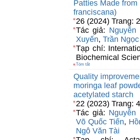
Patties Made from 
franciscana)
26 (2024) Trang: 
Tác giả:
Nguyễn 
Xuyến
,
Trần Ngọc
Tạp chí: Internat
Biochemical Scie
Tóm tắt
Quality improvement
moringa leaf powd
acetylated starch
22 (2023) Trang:
Tác giả:
Nguyễn 
Võ Quốc Tiến
,
Hồ
Ngô Văn Tài
Tạp chí: Acta