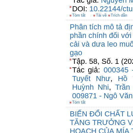
Tác giả:
Nguyễn M
DOI:
10.22144/ctu
Tóm tắt
Tải về
Trích dẫn
Phân tích mô tả đị
phần chính đối vớ
cải và dưa leo mu
gạo
Tập. 58, Số. 1 (2
Tác giả:
000345 
Tuyết Như
,
Hồ 
Huỳnh Nhi
,
Trần
009871 - Ngô Văn
Tóm tắt
BIẾN ĐỔI CHẤT 
TĂNG TRƯỞNG V
HOẠCH CỦA MÍA 