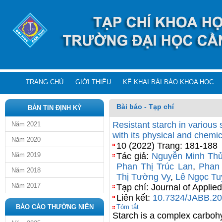
TRANG CHỦ
GIỚI THIỆU
KÊ KHAI BÀI BÁO KHOA HỌC
Bài báo - Tạp chí
BẢN TIN ĐỊNH KỲ
Resistant starch in various 
Năm 2021
with its physical and chemic
Năm 2020
10 (2022) Trang: 181-188
Năm 2019
Tác giả:
Nguyễn Minh Th
Phan Thị Trúc Lan
,
Phan 
Năm 2018
Thị Tường Vy
,
Lê Ngọc Tu
Năm 2017
Tạp chí: Journal of Applie
Liên kết:
10.7324/JABB.2
BÁO CÁO THƯỜNG NIÊN
Tóm tắt
Starch is a complex carboh