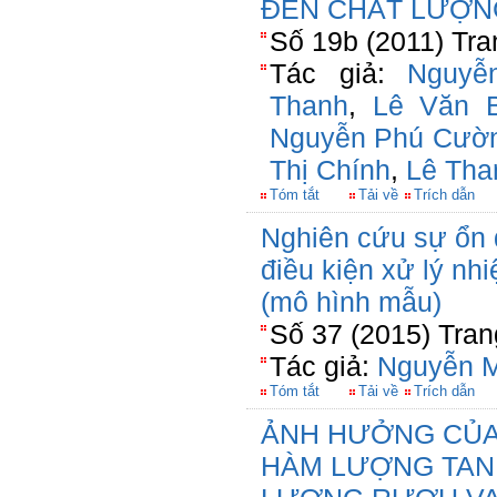
ĐẾN CHẤT LƯỢN
Số 19b (2011) Tra
Tác giả:
Nguyễ
Thanh
,
Lê Văn 
Nguyễn Phú Cườ
Thị Chính
,
Lê Tha
Tóm tắt
Tải về
Trích dẫn
Nghiên cứu sự ổn đ
điều kiện xử lý nhi
(mô hình mẫu)
Số 37 (2015) Tran
Tác giả:
Nguyễn M
Tóm tắt
Tải về
Trích dẫn
ẢNH HƯỞNG CỦA
HÀM LƯỢNG TAN