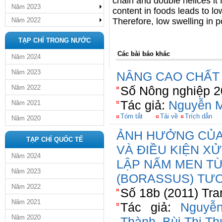
chain and double helices it 
Năm 2023
content in foods leads to l
Năm 2022
Therefore, low swelling in p
TẠP CHÍ TRONG NƯỚC
Các bài báo khác
Năm 2024
Năm 2023
NÂNG CAO CHẤT
Năm 2022
Số Nông nghiệp 2
Tác giả:
Nguyễn M
Năm 2021
Tóm tắt
Tải về
Trích dẫn
Năm 2020
ẢNH HƯỞNG CỦA
TẠP CHÍ QUỐC TẾ
VÀ ĐIỀU KIỆN X
Năm 2024
LẬP NẤM MEN T
Năm 2023
(BORASSUS) TƯƠ
Năm 2022
Số 18b (2011) Tra
Năm 2021
Tác giả:
Nguyễ
Năm 2020
Thành
,
Bùi Thị T