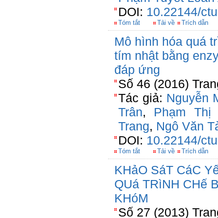
DOI:
10.22144/ctu
Tóm tắt
Tải về
Trích dẫn
Mô hình hóa quá tr
tím nhật bằng enz
đáp ứng
Số 46 (2016) Tran
Tác giả:
Nguyễn M
Trân
,
Phạm Thị
Trang
,
Ngô Văn T
DOI:
10.22144/ctu
Tóm tắt
Tải về
Trích dẫn
KHảO SáT CáC Y
QUá TRìNH CHế 
KHóM
Số 27 (2013) Tran