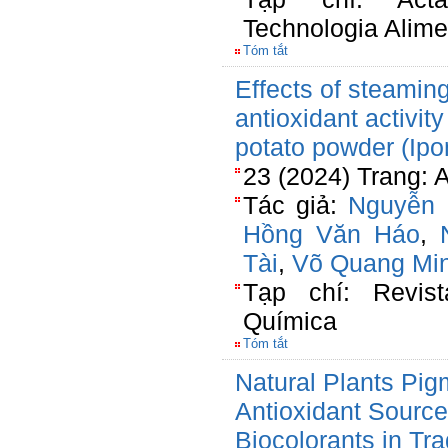
Technologia Alime
Tóm tắt
Effects of steamin
antioxidant activit
potato powder (Ip
23 (2024) Trang: 
Tác giả:
Nguyễn 
Hồng Văn Háo
,
Tài
,
Võ Quang Mi
Tạp chí: Revist
Química
Tóm tắt
Natural Plants Pig
Antioxidant Sourc
Biocolorants in Tra