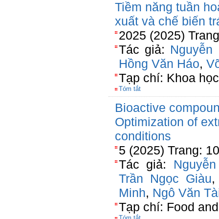
Tiềm năng tuần hoà
xuất và chế biến t
2025 (2025) Trang
Tác giả:
Nguyễn 
Hồng Văn Háo
,
V
Tạp chí: Khoa học
Tóm tắt
Bioactive compoun
Optimization of ex
conditions
5 (2025) Trang: 1
Tác giả:
Nguyễn
Trần Ngọc Giàu
Minh
,
Ngô Văn Tà
Tạp chí: Food an
Tóm tắt