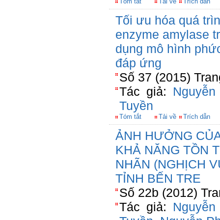
Tóm tắt
Tải về
Trích dẫn
Tối ưu hóa quá trì
enzyme amylase tr
dụng mô hình phức
đáp ứng
Số 37 (2015) Tran
Tác giả:
Nguyễn
Tuyền
Tóm tắt
Tải về
Trích dẫn
ẢNH HƯỞNG CỦA 
KHẢ NĂNG TỒN 
NHÃN (NGHỊCH V
TỈNH BẾN TRE
Số 22b (2012) Tra
Tác giả:
Nguyễn