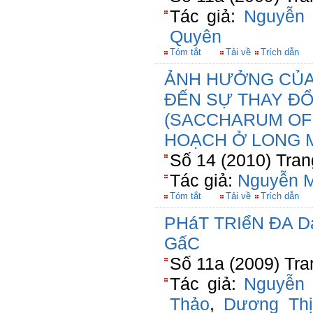
Tác giả:
Nguyễn 
Quyên
Tóm tắt
Tải về
Trích dẫn
ẢNH HƯỞNG CỦA 
ĐẾN SỰ THAY ĐỔ
(SACCHARUM OFF
HOẠCH Ở LONG M
Số 14 (2010) Tran
Tác giả:
Nguyễn M
Tóm tắt
Tải về
Trích dẫn
PHáT TRIểN ĐA 
GấC
Số 11a (2009) Tra
Tác giả:
Nguyễn 
Thảo
,
Dương Th