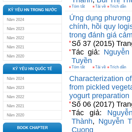
Tóm tắt
Tải về
Trích dẫn
KỶ YẾU HN TRONG NƯỚC
Ứng dụng phương 
Năm 2024
chính, hồi quy logi
Năm 2023
trong đánh giá cả
Năm 2022
Số 37 (2015) Tran
Năm 2021
Tác giả:
Nguyễn
Năm 2020
Tuyền
Tóm tắt
Tải về
Trích dẫn
KỶ YẾU HN QUỐC TẾ
Characterization of
Năm 2024
from pickled vegeta
Năm 2023
yogurt preparation
Năm 2022
Số 06 (2017) Tran
Năm 2021
Tác giả:
Nguyễ
Năm 2020
Thành
,
Nguyễn T
BOOK CHAPTER
Cuong