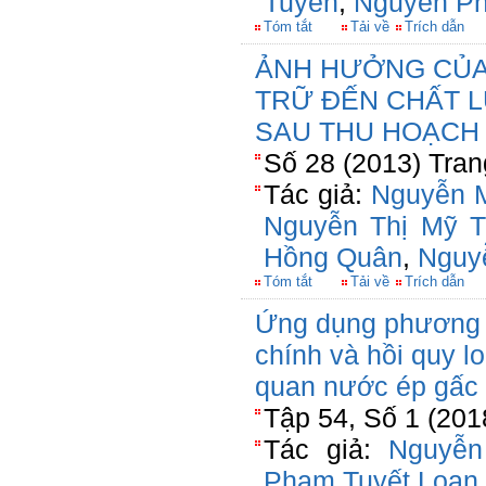
Tuyền
,
Nguyễn P
Tóm tắt
Tải về
Trích dẫn
ẢNH HƯỞNG CỦA 
TRỮ ĐẾN CHẤT 
SAU THU HOẠCH
Số 28 (2013) Tran
Tác giả:
Nguyễn 
Nguyễn Thị Mỹ T
Hồng Quân
,
Nguy
Tóm tắt
Tải về
Trích dẫn
Ứng dụng phương 
chính và hồi quy l
quan nước ép gấc 
Tập 54, Số 1 (201
Tác giả:
Nguyễn
Phạm Tuyết Loan