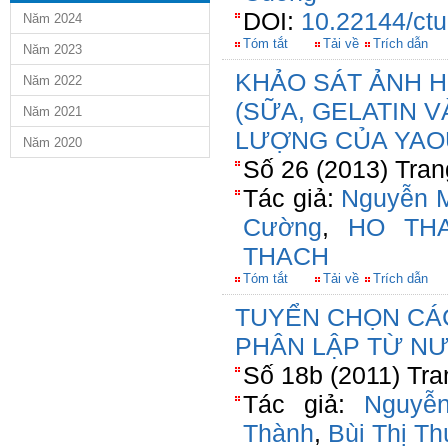
DOI:
10.22144/ctu
Năm 2024
Tóm tắt
Tải về
Trích dẫn
Năm 2023
KHẢO SÁT ẢNH 
Năm 2022
(SỮA, GELATIN 
Năm 2021
LƯỢNG CỦA YAO
Năm 2020
Số 26 (2013) Tran
Tác giả:
Nguyễn M
Cường
,
HO TH
THACH
Tóm tắt
Tải về
Trích dẫn
TUYỂN CHỌN CÁ
PHÂN LẬP TỪ N
Số 18b (2011) Tra
Tác giả:
Nguyễ
Thành
,
Bùi Thị T