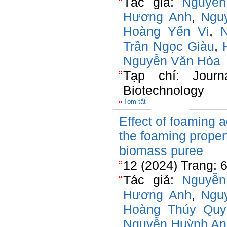
Tác giả:
Nguyễn
Hương Anh
,
Ngu
Hoàng Yến Vi
,
Trần Ngọc Giàu
,
Nguyễn Văn Hòa
Tạp chí: Journ
Biotechnology
Tóm tắt
Effect of foaming a
the foaming proper
biomass puree
12 (2024) Trang: 
Tác giả:
Nguyễn
Hương Anh
,
Ngu
Hoàng Thúy Quy
Nguyễn Huỳnh An