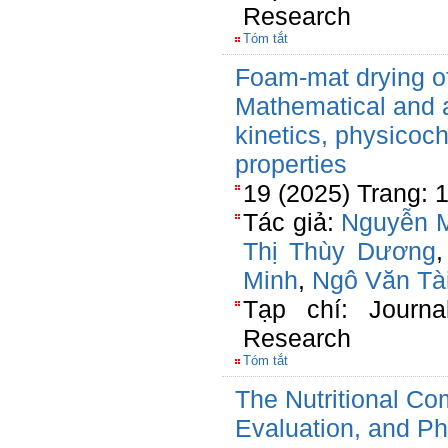
Research
Tóm tắt
Foam-mat drying o
Mathematical and ar
kinetics, physicoc
properties
19 (2025) Trang: 
Tác giả:
Nguyễn M
Thị Thùy Dương
Minh
,
Ngô Văn Tà
Tạp chí: Journa
Research
Tóm tắt
The Nutritional Co
Evaluation, and Ph