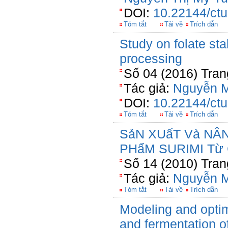
DOI:
10.22144/ctu
Tóm tắt
Tải về
Trích dẫn
Study on folate sta
processing
Số 04 (2016) Tran
Tác giả:
Nguyễn M
DOI:
10.22144/ctu
Tóm tắt
Tải về
Trích dẫn
SảN XUấT Và NÂ
PHẩM SURIMI Từ 
Số 14 (2010) Tran
Tác giả:
Nguyễn M
Tóm tắt
Tải về
Trích dẫn
Modeling and optim
and fermentation o