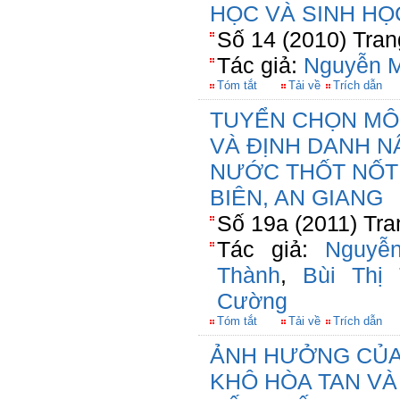
HỌC VÀ SINH HỌ
Số 14 (2010) Tran
Tác giả:
Nguyễn M
Tóm tắt
Tải về
Trích dẫn
TUYỂN CHỌN MÔ
VÀ ĐỊNH DANH N
NƯỚC THỐT NỐT 
BIÊN, AN GIANG
Số 19a (2011) Tra
Tác giả:
Nguyễ
Thành
,
Bùi Thị
Cường
Tóm tắt
Tải về
Trích dẫn
ẢNH HƯỞNG CỦA
KHÔ HÒA TAN VÀ