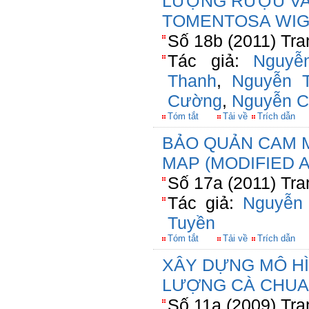
LƯỢNG RƯỢU VA
TOMENTOSA WIG
Số 18b (2011) Tra
Tác giả:
Nguyễ
Thanh
,
Nguyễn 
Cường
,
Nguyễn C
Tóm tắt
Tải về
Trích dẫn
BẢO QUẢN CAM 
MAP (MODIFIED
Số 17a (2011) Tra
Tác giả:
Nguyễn
Tuyền
Tóm tắt
Tải về
Trích dẫn
XÂY DỰNG MÔ HÌ
LƯỢNG CÀ CHUA
Số 11a (2009) Tra