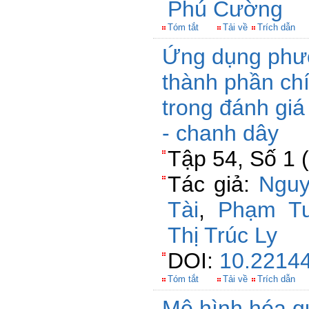
Phú Cường
Tóm tắt
Tải về
Trích dẫn
Ứng dụng phươ
thành phần chí
trong đánh gi
- chanh dây
Tập 54, Số 1 
Tác giả:
Nguy
Tài
,
Phạm Tu
Thị Trúc Ly
DOI:
10.22144
Tóm tắt
Tải về
Trích dẫn
Mô hình hóa qu