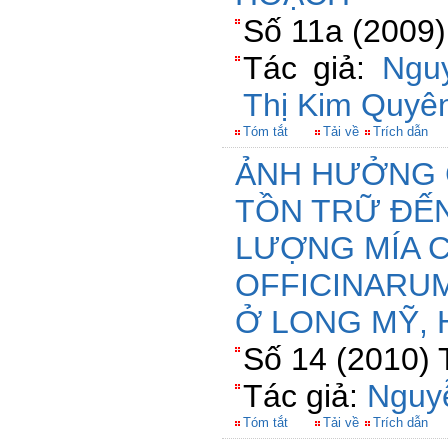
Số 11a (2009)
Tác giả:
Ngu
Thị Kim Quyê
Tóm tắt
Tải về
Trích dẫn
ẢNH HƯỞNG C
TỒN TRỮ ĐẾN
LƯỢNG MÍA 
OFFICINARUM
Ở LONG MỸ, 
Số 14 (2010) 
Tác giả:
Nguy
Tóm tắt
Tải về
Trích dẫn