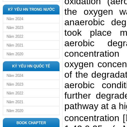
oxidation (ae
the oxygen wa
KỶ YẾU HN TRONG NƯỚC
Năm 2024
anaerobic deg
Năm 2023
took place m
Năm 2022
aerobic deg
Năm 2021
concentrati
Năm 2020
oxygen concen
KỶ YẾU HN QUỐC TẾ
of the degrada
Năm 2024
aerobic condi
Năm 2023
further degra
Năm 2022
Năm 2021
pathway at a hi
Năm 2020
concentration
BOOK CHAPTER