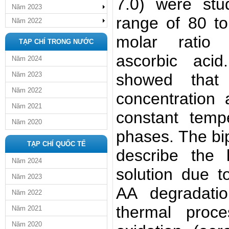
7.0) were stu
Năm 2023
range of 80 to
Năm 2022
molar ratio
TẠP CHÍ TRONG NƯỚC
ascorbic acid
Năm 2024
Năm 2023
showed that
Năm 2022
concentration 
Năm 2021
constant temp
Năm 2020
phases. The bi
TẠP CHÍ QUỐC TẾ
describe the
Năm 2024
solution due t
Năm 2023
AA degradati
Năm 2022
thermal proc
Năm 2021
Năm 2020