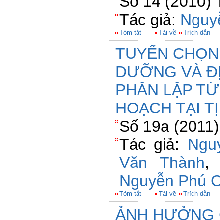
Số 14 (2010) 
Tác giả:
Nguy
Tóm tắt
Tải về
Trích dẫn
TUYỂN CHỌN
DƯỠNG VÀ Đ
PHÂN LẬP T
HOẠCH TẠI TỊ
Số 19a (2011)
Tác giả:
Ngu
Văn Thành
Nguyễn Phú 
Tóm tắt
Tải về
Trích dẫn
ẢNH HƯỞNG 