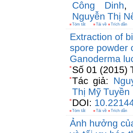
Công Dinh
Nguyễn Thị N
Tóm tắt
Tải về
Trích dẫn
Extraction of 
spore powder c
Ganoderma lu
Số 01 (2015) 
Tác giả:
Ngu
Thị Mỹ Tuyền
DOI:
10.22144
Tóm tắt
Tải về
Trích dẫn
Ảnh hưởng của 