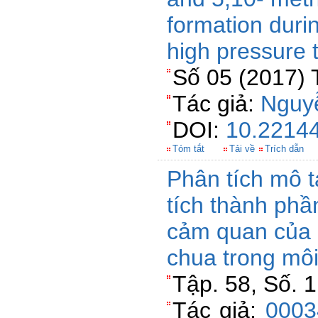
formation dur
high pressure 
Số 05 (2017) 
Tác giả:
Nguy
DOI:
10.22144
Tóm tắt
Tải về
Trích dẫn
Phân tích mô t
tích thành phầ
cảm quan của 
chua trong mô
Tập. 58, Số. 
Tác giả:
0003