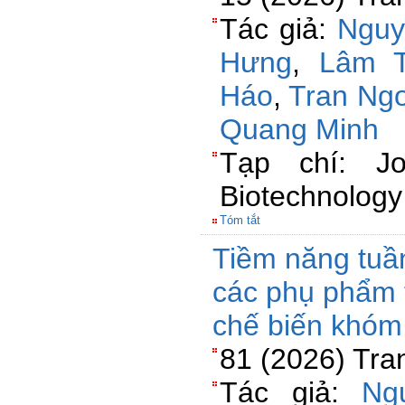
Tác giả:
Nguy
Hưng
,
Lâm T
Háo
,
Tran Ng
Quang Minh
Tạp chí: Jou
Biotechnology
Tóm tắt
Tiềm năng tuần
các phụ phẩm t
chế biến khóm
81 (2026) Tra
Tác giả:
Ng