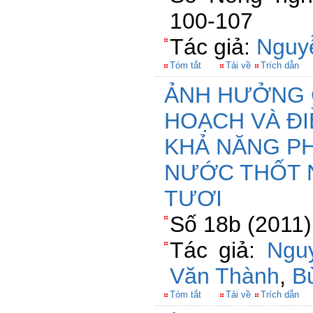
100-107
Tác giả:
Nguy
Tóm tắt
Tải về
Trích dẫn
ẢNH HƯỞNG 
HOẠCH VÀ ĐI
KHẢ NĂNG P
NƯỚC THỐT 
TƯƠI
Số 18b (2011)
Tác giả:
Ngu
Văn Thành
,
B
Tóm tắt
Tải về
Trích dẫn