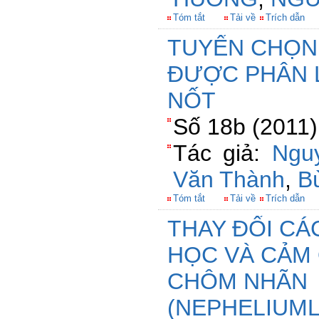
Tóm tắt
Tải về
Trích dẫn
TUYỂN CHỌN
ĐƯỢC PHÂN 
NỐT
Số 18b (2011)
Tác giả:
Ngu
Văn Thành
,
B
Tóm tắt
Tải về
Trích dẫn
THAY ĐỔI CÁ
HỌC VÀ CẢM
CHÔM NHÃN
(NEPHELIUM