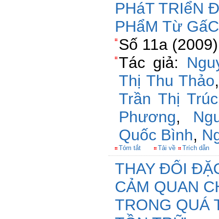
PHáT TRIểN 
PHẩM Từ GấC
Số 11a (2009)
Tác giả:
Ngu
Thị Thu Thảo
Trần Thị Trú
Phương
,
Ng
Quốc Bình
,
Ng
Tóm tắt
Tải về
Trích dẫn
THAY ĐỔI ĐẶ
CẢM QUAN C
TRONG QUÁ 