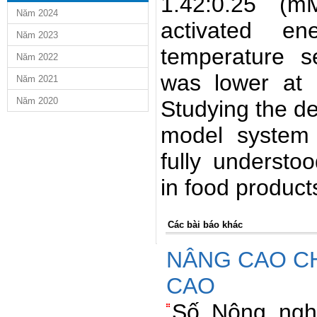
1.42:0.25 (m
Năm 2024
activated e
Năm 2023
temperature se
Năm 2022
was lower at 
Năm 2021
Năm 2020
Studying the de
model system 
fully understoo
in food product
Các bài báo khác
NÂNG CAO C
CAO
Số Nông nghi