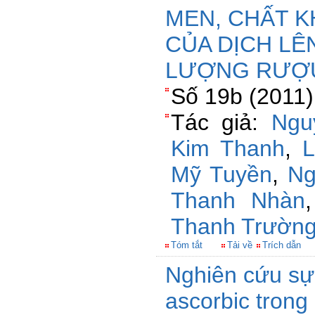
MEN, CHẤT K
CỦA DỊCH LÊ
LƯỢNG RƯỢU
Số 19b (2011)
Tác giả:
Ngu
Kim Thanh
,
L
Mỹ Tuyền
,
Ng
Thanh Nhàn
Thanh Trườn
Tóm tắt
Tải về
Trích dẫn
Nghiên cứu sự 
ascorbic trong 