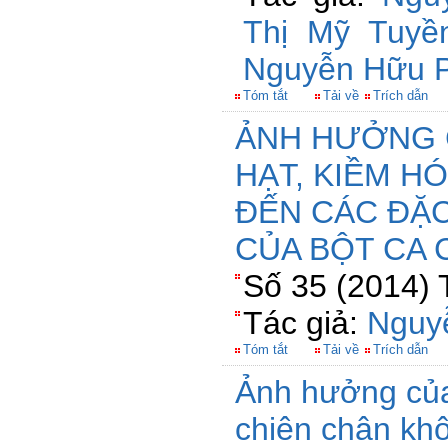
Thị Mỹ Tuyề
Nguyễn Hữu 
Tóm tắt
Tải về
Trích dẫn
ẢNH HƯỞNG 
HẠT, KIỀM H
ĐẾN CÁC ĐẶC
CỦA BỘT CA 
Số 35 (2014) 
Tác giả:
Nguy
Tóm tắt
Tải về
Trích dẫn
Ảnh hưởng của
chiên chân khôn