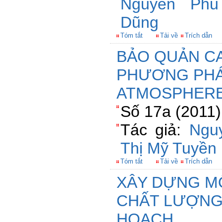
Nguyễn Ph
Dũng
Tóm tắt
Tải về
Trích dẫn
BẢO QUẢN C
PHƯƠNG PHÁ
ATMOSPHERE
Số 17a (2011)
Tác giả:
Ngu
Thị Mỹ Tuyền
Tóm tắt
Tải về
Trích dẫn
XÂY DỰNG MÔ
CHẤT LƯỢNG
HOẠCH