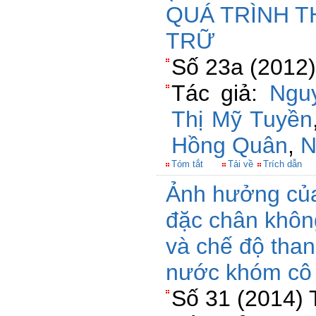
QUÁ TRÌNH T
TRỮ
Số 23a (2012)
Tác giả:
Ngu
Thị Mỹ Tuyền
Hồng Quân
,
N
Tóm tắt
Tải về
Trích dẫn
Ảnh hưởng của 
đặc chân khôn
và chế độ than
nước khóm cô
Số 31 (2014) 