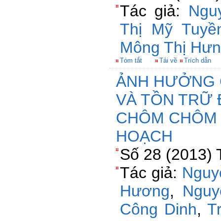
Tác giả:
Ngu
Thị Mỹ Tuyề
Mông Thị Hư
Tóm tắt
Tải về
Trích dẫn
ẢNH HƯỞNG C
VÀ TỒN TRỮ
CHÔM CHÔM 
HOẠCH
Số 28 (2013) 
Tác giả:
Nguy
Hương
,
Nguy
Công Dinh
,
T