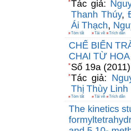
Tác giả:
Nguy
Thanh Thúy
,
Ái Thạch
,
Ngu
Tóm tắt
Tải về
Trích dẫn
CHẾ BIẾN TR
CHAI TỪ HOA
Số 19a (2011)
Tác giả:
Ngu
Thị Thùy Linh
Tóm tắt
Tải về
Trích dẫn
The kinetics s
formyltetrahydr
and 5,10- meth