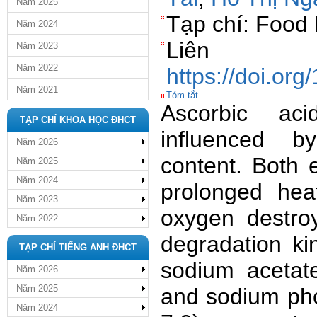
Năm 2025
Tạp chí: Food
Năm 2024
Liê
Năm 2023
Năm 2022
https://doi.org
Năm 2021
Tóm tắt
Ascorbic aci
TẠP CHÍ KHOA HỌC ĐHCT
influenced b
Năm 2026
content. Both
Năm 2025
Năm 2024
prolonged hea
Năm 2023
oxygen destro
Năm 2022
degradation kin
TẠP CHÍ TIẾNG ANH ĐHCT
sodium acetat
Năm 2026
Năm 2025
and sodium pho
Năm 2024