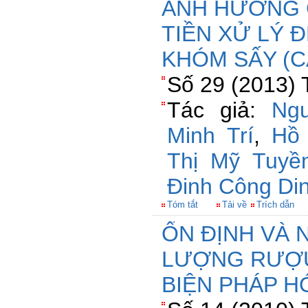
ẢNH HƯỞNG C
TIỀN XỬ LÝ 
KHÓM SẤY (C
Số 29 (2013) 
Tác giả:
Ng
Minh Trí
,
Hồ
Thị Mỹ Tuyề
Đinh Công Di
Tóm tắt
Tải về
Trích dẫn
ỔN ĐỊNH VÀ 
LƯỢNG RƯỢU
BIỆN PHÁP H