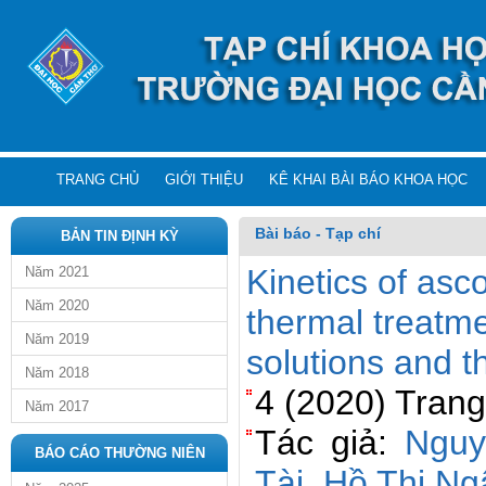
TRANG CHỦ
GIỚI THIỆU
KÊ KHAI BÀI BÁO KHOA HỌC
Bài báo - Tạp chí
BẢN TIN ĐỊNH KỲ
Kinetics of asco
Năm 2021
Năm 2020
thermal treatme
Năm 2019
solutions and 
Năm 2018
4 (2020) Tran
Năm 2017
Tác giả:
Nguy
BÁO CÁO THƯỜNG NIÊN
Tài
,
Hồ Thị Ng