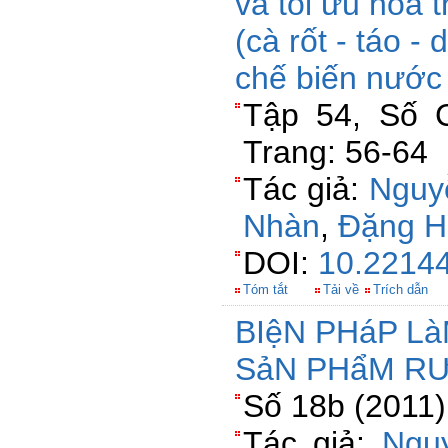
và tối ưu hóa 
(cà rốt - táo -
chế biến nước
Tập 54, Số 
Trang: 56-64
Tác giả:
Nguy
Nhàn
,
Đặng H
DOI:
10.22144
Tóm tắt
Tải về
Trích dẫn
BIệN PHáP L
SảN PHẩM R
Số 18b (2011)
Tác giả:
Ngu