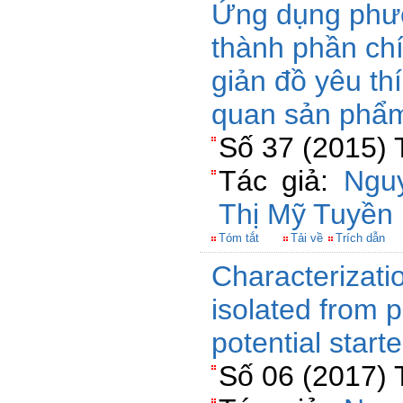
Ứng dụng phươ
thành phần chín
giản đồ yêu th
quan sản phẩ
Số 37 (2015) 
Tác giả:
Ngu
Thị Mỹ Tuyền
Tóm tắt
Tải về
Trích dẫn
Characterizatio
isolated from 
potential start
Số 06 (2017) 