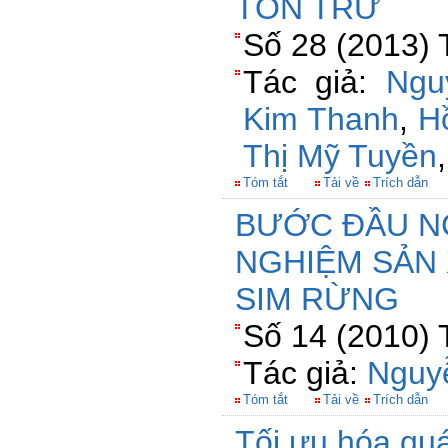
TỒN TRỮ
Số 28 (2013) 
Tác giả:
Ngu
Kim Thanh
,
H
Thị Mỹ Tuyền
Tóm tắt
Tải về
Trích dẫn
BƯỚC ĐẦU N
NGHIỆM SẢN 
SIM RỪNG
Số 14 (2010) 
Tác giả:
Nguy
Tóm tắt
Tải về
Trích dẫn
Tối ưu hóa quá