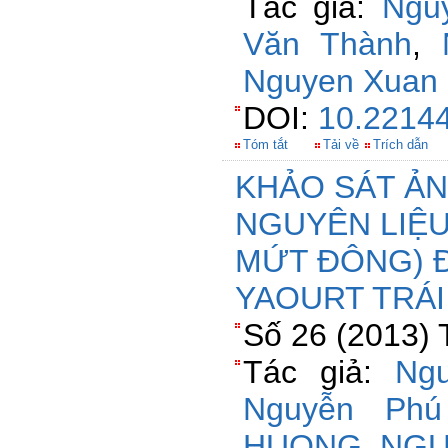
Tác giả:
Ngu
Văn Thành
,
Nguyen Xuan
DOI:
10.22144
Tóm tắt
Tải về
Trích dẫn
KHẢO SÁT Ả
NGUYÊN LIỆU
MỨT ĐÔNG) 
YAOURT TRÁI
Số 26 (2013) 
Tác giả:
Ng
Nguyễn Ph
HUONG
,
NGU