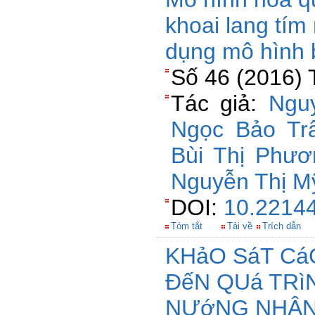
khoai lang tí
dụng mô hình 
Số 46 (2016) 
Tác giả:
Ngu
Ngọc Bảo Tr
Bùi Thị Phươ
Nguyễn Thị M
DOI:
10.22144
Tóm tắt
Tải về
Trích dẫn
KHảO SáT Cá
ĐếN QUá TRì
NƯớNG NHÂN