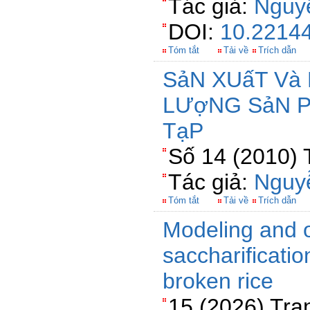
Tác giả:
Nguy
DOI:
10.22144
Tóm tắt
Tải về
Trích dẫn
SảN XUấT Và
LƯợNG SảN P
TạP
Số 14 (2010) 
Tác giả:
Nguy
Tóm tắt
Tải về
Trích dẫn
Modeling and o
saccharificatio
broken rice
15 (2026) Tra