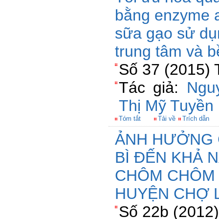
bằng enzyme a
sữa gạo sử dụ
trung tâm và 
Số 37 (2015) 
Tác giả:
Ngu
Thị Mỹ Tuyền
Tóm tắt
Tải về
Trích dẫn
ẢNH HƯỞNG 
BÌ ĐẾN KHẢ 
CHÔM CHÔM 
HUYỆN CHỢ L
Số 22b (2012)