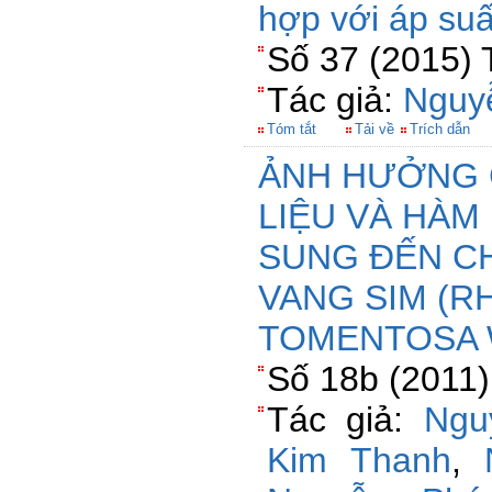
hợp với áp su
Số 37 (2015) 
Tác giả:
Nguy
Tóm tắt
Tải về
Trích dẫn
ẢNH HƯỞNG 
LIỆU VÀ HÀM
SUNG ĐẾN C
VANG SIM (
TOMENTOSA 
Số 18b (2011)
Tác giả:
Ngu
Kim Thanh
,