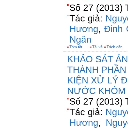
Số 27 (2013) 
Tác giả:
Nguy
Hương
,
Đinh 
Ngân
Tóm tắt
Tải về
Trích dẫn
KHẢO SÁT Ả
THÀNH PHẦN 
KIỆN XỬ LÝ 
NƯỚC KHÓM 
Số 27 (2013) 
Tác giả:
Nguy
Hương
,
Nguy