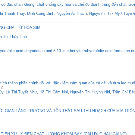
 cô đặc chân không, chất chống oxy hóa và chế độ thanh trùng đến chất l
hị Thanh Thúy
,
Đinh Công Dinh
,
Nguyễn Ái Thạch
,
Nguyê?n Thi? My? Tuyê?
NG CHAI TỪ HOA SIM
n Thị Thùy Linh
hydrofolic acid degradation and 5,10- methenyltetrahydrofolic acid formation 
 tích thành phần chính đối với đặc điểm cảm quan của củ cải và dưa leo mu
42
ủy
,
Lê Thị Tuyết Như
,
Hồ Thị Cẩm Nhi
,
Nguyễn Thị Huỳnh Nhi
,
Trần Chí Bê
ỜI GIAN TĂNG TRƯỞNG VÀ TỔN THẤT SAU THU HOẠCH CỦA MÍA TRỒN
 TIỀN XỬ LÝ ĐẾN CHẤT LƯỢNG KHÓM SẤY (CẦU ĐÚC-HẬU GIANG)