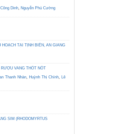
 Công Dinh
,
Nguyễn Phú Cường
HOẠCH TẠI TỊNH BIÊN, AN GIANG
G RƯỢU VANG THỐT NỐT
an Thanh Nhàn
,
Huỳnh Thị Chính
,
Lê
ANG SIM (RHODOMYRTUS