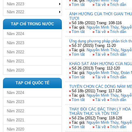
Tác giả:
Nguyễn Minh Thủy
Năm 2023
Tóm tắt
Tải về
Trích dẫn
Năm 2022
ẢNH HƯỞNG CỦA THỜI GIAN THU
TƯƠI
Số 18b (2011) Trang: 108-116
TẠP CHÍ TRONG NƯỚC
Tác giả:
Nguyễn Minh Thủy
,
Nguyễ
Tóm tắt
Tải về
Trích dẫn
Năm 2024
Ứng dụng phương pháp phân tích thà
Năm 2023
Số 37 (2015) Trang: 11-20
Tác giả:
Nguyễn Minh Thủy
,
Nguyễ
Năm 2022
Tóm tắt
Tải về
Trích dẫn
Năm 2021
KHẢO SÁT ẢNH HƯỞNG CỦA NGUY
Số 26 (2013) Trang: 112-120
Năm 2020
Tác giả:
Nguyễn Minh Thủy
,
Đoàn 
Tóm tắt
Tải về
Trích dẫn
TẠP CHÍ QUỐC TẾ
TUYỂN CHỌN CÁC DÒNG NẤM ME
Số 18b (2011) Trang: 117-126
Năm 2024
Tác giả:
Nguyễn Minh Thủy
,
Nguyễ
Tóm tắt
Tải về
Trích dẫn
Năm 2023
THAY ĐỔI CÁC ĐẶC TÍNH LÝ HÓ
Năm 2022
THUẦN THỤC VÀ TỒN TRỮ
Số 23a (2012) Trang: 118-128
Năm 2021
Tác giả:
Nguyễn Minh Thủy
,
Nguyễ
Tóm tắt
Tải về
Trích dẫn
Năm 2020