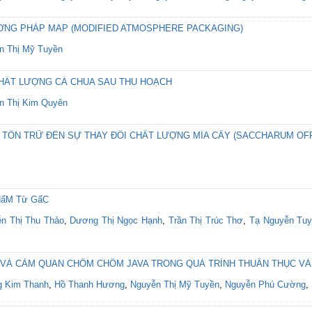
NG PHÁP MAP (MODIFIED ATMOSPHERE PACKAGING)
n Thị Mỹ Tuyền
CHẤT LƯỢNG CÀ CHUA SAU THU HOẠCH
n Thị Kim Quyên
 TỒN TRỮ ĐẾN SỰ THAY ĐỔI CHẤT LƯỢNG MÍA CÂY (SACCHARUM OFF
HẩM Từ GấC
n Thị Thu Thảo
,
Dương Thị Ngọc Hạnh
,
Trần Thị Trúc Thơ
,
Tạ Nguyễn Tu
C VÀ CẢM QUAN CHÔM CHÔM JAVA TRONG QUÁ TRÌNH THUẦN THỤC VÀ
 Kim Thanh
,
Hồ Thanh Hương
,
Nguyễn Thị Mỹ Tuyền
,
Nguyễn Phú Cường
,