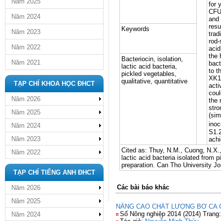
Năm 2025
for 
CFU/
Năm 2024
and 
resu
Keywords
Năm 2023
trad
rod-
Năm 2022
acid
the 
Bacteriocin, isolation,
Năm 2021
bact
lactic acid bacteria,
to t
pickled vegetables,
XK1.
qualitative, quantitative
TẠP CHÍ KHOA HỌC ĐHCT
acti
coul
Năm 2026
the 
stro
Năm 2025
(sim
inoc
Năm 2024
S1.2
Năm 2023
achi
Cited as: Thuy, N.M., Cuong, N.X.,
Năm 2022
lactic acid bacteria isolated from p
preparation. Can Tho University Jo
TẠP CHÍ TIẾNG ANH ĐHCT
Các bài báo khác
Năm 2026
Năm 2025
NÂNG CAO CHẤT LƯỢNG BƠ CA 
Số Nông nghiệp 2014 (2014) Trang
Năm 2024