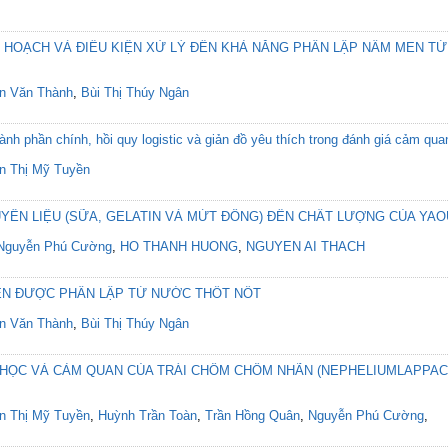
 HOẠCH VÀ ĐIỀU KIỆN XỬ LÝ ĐẾN KHẢ NĂNG PHÂN LẬP NẤM MEN T
n Văn Thành
,
Bùi Thị Thúy Ngân
nh phần chính, hồi quy logistic và giản đồ yêu thích trong đánh giá cảm q
n Thị Mỹ Tuyền
ÊN LIỆU (SỮA, GELATIN VÀ MỨT ĐÔNG) ĐẾN CHẤT LƯỢNG CỦA YAO
Nguyễn Phú Cường
,
HO THANH HUONG
,
NGUYEN AI THACH
N ĐƯỢC PHÂN LẬP TỪ NƯỚC THỐT NỐT
n Văn Thành
,
Bùi Thị Thúy Ngân
A HỌC VÀ CẢM QUAN CỦA TRÁI CHÔM CHÔM NHÃN (NEPHELIUMLAPPAC
n Thị Mỹ Tuyền
,
Huỳnh Trần Toàn
,
Trần Hồng Quân
,
Nguyễn Phú Cường
,