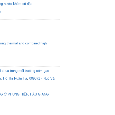
ượng nước khóm cô đặc
n
during thermal and combined high
ối chua trong môi trường cám gạo
n
,
Hồ Thị Ngân Hà
,
009871 - Ngô Văn
G Ở PHỤNG HIỆP, HẬU GIANG