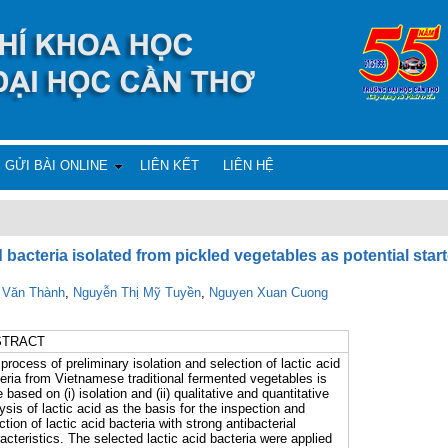
GỬI BÀI ONLINE
LIÊN KẾT
LIÊN HỆ
d bacteria isolated from pickled vegetables as potential star
 Văn Thành
,
Nguyễn Thị Mỹ Tuyền
,
Nguyen Xuan Cuong
STRACT
process of preliminary isolation and selection of lactic acid
eria from Vietnamese traditional fermented vegetables is
 based on (i) isolation and (ii) qualitative and quantitative
ysis of lactic acid as the basis for the inspection and
ction of lactic acid bacteria with strong antibacterial
acteristics. The selected lactic acid bacteria were applied