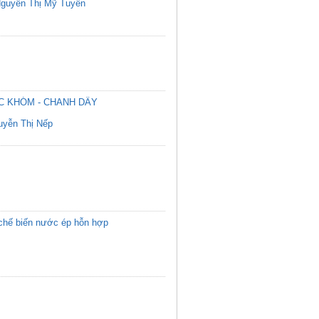
guyễn Thị Mỹ Tuyền
C KHÓM - CHANH DÂY
uyễn Thị Nếp
h chế biến nước ép hỗn hợp