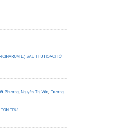
ICINARUM L.) SAU THU HOẠCH Ở
yết Phương
,
Nguyễn Thị Vân
,
Trương
 TỒN TRỮ