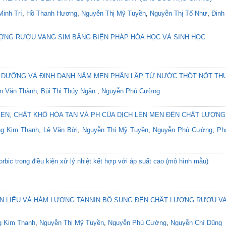
inh Trí
,
Hồ Thanh Hương
,
Nguyễn Thị Mỹ Tuyền
,
Nguyễn Thị Tố Như
,
Đinh
ỢNG RƯỢU VANG SIM BẰNG BIỆN PHÁP HÓA HỌC VÀ SINH HỌC
DƯỠNG VÀ ĐỊNH DANH NẤM MEN PHÂN LẬP TỪ NƯỚC THỐT NỐT THU 
n Văn Thành
,
Bùi Thị Thúy Ngân
,
Nguyễn Phú Cường
EN, CHẤT KHÔ HÒA TAN VÀ PH CỦA DỊCH LÊN MEN ĐẾN CHẤT LƯỢN
g Kim Thanh
,
Lê Văn Bời
,
Nguyễn Thị Mỹ Tuyền
,
Nguyễn Phú Cường
,
Ph
rbic trong điều kiện xử lý nhiệt kết hợp với áp suất cao (mô hình mẫu)
 LIỆU VÀ HÀM LƯỢNG TANNIN BỔ SUNG ĐẾN CHẤT LƯỢNG RƯỢU V
 Kim Thanh
,
Nguyễn Thị Mỹ Tuyền
,
Nguyễn Phú Cường
,
Nguyễn Chí Dũng