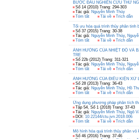
BƯỚC ĐẦU NGHIÊN CỨU THỬ NGH
Số 14 (2010) Trang: 294-303
Tác giả:
Nguyễn Minh Thủy
Tóm tắt
Tải về
Trích dẫn
Tối ưu hóa quá trình thủy phân tin
Số 37 (2015) Trang: 30-38
Tác giả:
Nguyễn Minh Thủy
,
Nguyễ
Tóm tắt
Tải về
Trích dẫn
ẢNH HƯỞNG CỦA NHIỆT ĐỘ VÀ B
TRE
Số 22b (2012) Trang: 311-321
Tác giả:
Nguyễn Minh Thủy
,
Nguyễ
Tóm tắt
Tải về
Trích dẫn
ẢNH HƯỞNG CỦA ĐIỀU KIỆN XỬ
Số 28 (2013) Trang: 36-43
Tác giả:
Nguyễn Minh Thủy
,
Hồ Th
Tóm tắt
Tải về
Trích dẫn
Ứng dụng phương pháp phân tích thà
Tập 54, Số 1 (2018) Trang: 37-43
Tác giả:
Nguyễn Minh Thủy
,
Ngô V
DOI:
10.22144/ctu.jvn.2018.006
Tóm tắt
Tải về
Trích dẫn
Mô hình hóa quá trình thủy phân vỏ
Số 46 (2016) Trang: 37-46