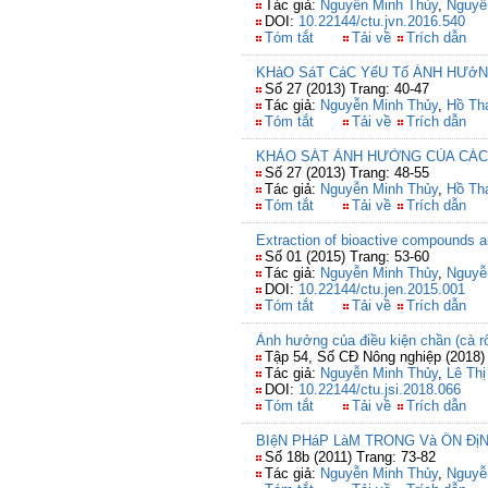
Tác giả:
Nguyễn Minh Thủy
,
Nguyễ
DOI:
10.22144/ctu.jvn.2016.540
Tóm tắt
Tải về
Trích dẫn
KHảO SáT CáC YếU Tố ẢNH HƯở
Số 27 (2013) Trang: 40-47
Tác giả:
Nguyễn Minh Thủy
,
Hồ Th
Tóm tắt
Tải về
Trích dẫn
KHẢO SÁT ẢNH HƯỞNG CỦA CÁC
Số 27 (2013) Trang: 48-55
Tác giả:
Nguyễn Minh Thủy
,
Hồ Th
Tóm tắt
Tải về
Trích dẫn
Extraction of bioactive compounds 
Số 01 (2015) Trang: 53-60
Tác giả:
Nguyễn Minh Thủy
,
Nguyễ
DOI:
10.22144/ctu.jen.2015.001
Tóm tắt
Tải về
Trích dẫn
Ảnh hưởng của điều kiện chần (cà rốt
Tập 54, Số CĐ Nông nghiệp (2018) 
Tác giả:
Nguyễn Minh Thủy
,
Lê Th
DOI:
10.22144/ctu.jsi.2018.066
Tóm tắt
Tải về
Trích dẫn
BIệN PHáP LàM TRONG Và ỔN Đ
Số 18b (2011) Trang: 73-82
Tác giả:
Nguyễn Minh Thủy
,
Nguyễ