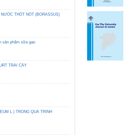
Ừ NƯỚC THỐT NỐT (BORASSUS)
uan sản phẩm sữa gạo
URT TRÁI CÂY
EUM L.) TRONG QUÁ TRÌNH