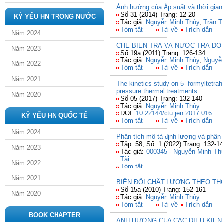
Ảnh hưởng của Áp suất và thời gian
Số 31 (2014) Trang: 12-20
KỶ YẾU HN TRONG NƯỚC
Tác giả:
Nguyễn Minh Thủy
,
Trần T
Tóm tắt
Tải về
Trích dẫn
Năm 2024
CHẾ BIẾN TRÀ VÀ NƯỚC TRÀ ĐÓ
Năm 2023
Số 19a (2011) Trang: 126-134
Tác giả:
Nguyễn Minh Thủy
,
Nguyễ
Năm 2022
Tóm tắt
Tải về
Trích dẫn
Năm 2021
The kinetics study on 5- formyltetra
pressure thermal treatments
Năm 2020
Số 05 (2017) Trang: 132-140
Tác giả:
Nguyễn Minh Thủy
DOI:
10.22144/ctu.jen.2017.016
KỶ YẾU HN QUỐC TẾ
Tóm tắt
Tải về
Trích dẫn
Năm 2024
Phân tích mô tả định lượng và phân
Tập. 58, Số. 1 (2022) Trang: 132-1
Năm 2023
Tác giả:
000345 - Nguyễn Minh Th
Tài
Năm 2022
Tóm tắt
Năm 2021
BIẾN ĐỔI CHẤT LƯỢNG THEO TH
Số 15a (2010) Trang: 152-161
Năm 2020
Tác giả:
Nguyễn Minh Thủy
Tóm tắt
Tải về
Trích dẫn
BOOK CHAPTER
ẢNH HƯỞNG CỦA CÁC ĐIỀU KIỆN