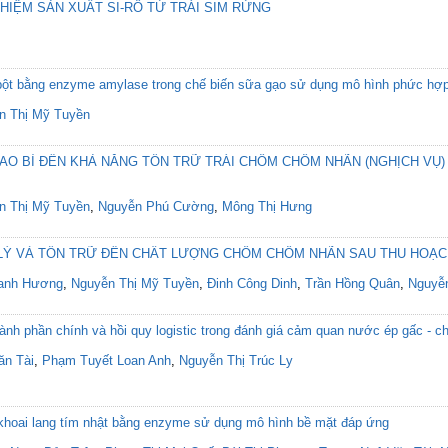
IỆM SẢN XUẤT SI-RÔ TỪ TRÁI SIM RỪNG
h bột bằng enzyme amylase trong chế biến sữa gạo sử dụng mô hình phức hợ
n Thị Mỹ Tuyền
AO BÌ ĐẾN KHẢ NĂNG TỒN TRỮ TRÁI CHÔM CHÔM NHÃN (NGHỊCH VỤ)
n Thị Mỹ Tuyền
,
Nguyễn Phú Cường
,
Mông Thị Hưng
 LÝ VÀ TỒN TRỮ ĐẾN CHẤT LƯỢNG CHÔM CHÔM NHÃN SAU THU HOẠ
anh Hương
,
Nguyễn Thị Mỹ Tuyền
,
Đinh Công Dinh
,
Trần Hồng Quân
,
Nguyễ
nh phần chính và hồi quy logistic trong đánh giá cảm quan nước ép gấc - c
ăn Tài
,
Phạm Tuyết Loan Anh
,
Nguyễn Thị Trúc Ly
 khoai lang tím nhật bằng enzyme sử dụng mô hình bề mặt đáp ứng