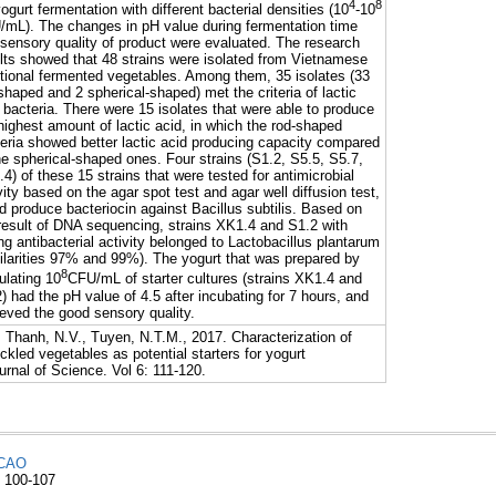
4
8
yogurt fermentation with different bacterial densities (10
-10
mL). The changes in pH value during fermentation time
sensory quality of product were evaluated. The research
lts showed that 48 strains were isolated from Vietnamese
itional fermented vegetables. Among them, 35 isolates (33
shaped and 2 spherical-shaped) met the criteria of lactic
 bacteria. There were 15 isolates that were able to produce
highest amount of lactic acid, in which the rod-shaped
eria showed better lactic acid producing capacity compared
he spherical-shaped ones. Four strains (S1.2, S5.5, S5.7,
4) of these 15 strains that were tested for antimicrobial
vity based on the agar spot test and agar well diffusion test,
d produce bacteriocin against Bacillus subtilis. Based on
result of DNA sequencing, strains XK1.4 and S1.2 with
ng antibacterial activity belonged to Lactobacillus plantarum
ilarities 97% and 99%). The yogurt that was prepared by
8
ulating 10
CFU/mL of starter cultures (strains XK1.4 and
) had the pH value of 4.5 after incubating for 7 hours, and
eved the good sensory quality.
 Thanh, N.V., Tuyen, N.T.M., 2017. Characterization of
ickled vegetables as potential starters for yogurt
urnal of Science. Vol 6: 111-120.
CAO
: 100-107