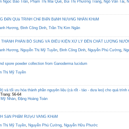
n Ngọc Bảo Trân
,
Phạm Thị Mai Quế
,
Bùi Thị Phương Trang
,
Ngô Văn Tài
,
N
NG ĐếN QUá TRìNH CHế BIếN BáNH NƯớNG NHÂN KHóM
anh Hương
,
Đinh Công Dinh
,
Trần Thị Kim Ngân
 THÀNH PHẦN BỔ SUNG VÀ ĐIỀU KIỆN XỬ LÝ ĐẾN CHẤT LƯỢNG NƯỚ
anh Hương
,
Nguyễn Thị Mỹ Tuyền
,
Đinh Công Dinh
,
Nguyễn Phú Cường
,
Ng
and spore powder collection from Ganoderma lucidum
n Thị Mỹ Tuyền
) và tối ưu hóa thành phần nguyên liệu (cà rốt - táo - dưa leo) cho quá trìn
Trang: 56-64
ị Mỹ Nhàn
,
Đặng Hoàng Toàn
ịNH SảN PHẩM RƯợU VANG KHóM
n Thị Mỹ Tuyền
,
Nguyễn Phú Cường
,
Nguyễn Hữu Phước