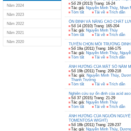
Số 29 (2013) Trang: 16-24
Năm 2024
Tác giả:
Nguyễn Minh Thủy
,
Nhan M
Tóm tắt
Tải về
Trích dẫn
Năm 2023
ỔN ĐỊNH VÀ NÂNG CAO CHẤT LƯ
Năm 2022
Số 14 (2010) Trang: 165-204
Tác giả:
Nguyễn Minh Thủy
Năm 2021
Tóm tắt
Tải về
Trích dẫn
Năm 2020
TUYỂN CHỌN MÔI TRƯỜNG DINH 
Số 19a (2011) Trang: 166-175
Tác giả:
Nguyễn Minh Thủy
,
Nguyễ
Tóm tắt
Tải về
Trích dẫn
ẢNH HƯỞNG CỦA MẬT SỐ NẤM M
Số 19b (2011) Trang: 209-218
Tác giả:
Nguyễn Minh Thủy
,
Dươn
Thanh Trường
Tóm tắt
Tải về
Trích dẫn
Nghiên cứu sự ổn định của acid asco
Số 37 (2015) Trang: 21-29
Tác giả:
Nguyễn Minh Thủy
Tóm tắt
Tải về
Trích dẫn
ẢNH HƯỞNG CỦA NGUỒN NGUYÊN
TOMENTOSA WIGHT)
Số 18b (2011) Trang: 228-237
Tác giả:
Nguyễn Minh Thủy
,
Dương