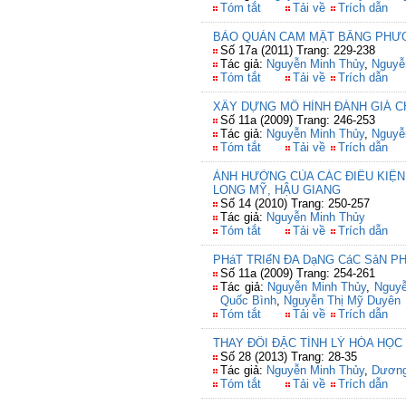
Tóm tắt
Tải về
Trích dẫn
BẢO QUẢN CAM MẬT BẰNG PHƯƠ
Số 17a (2011) Trang: 229-238
Tác giả:
Nguyễn Minh Thủy
,
Nguyễ
Tóm tắt
Tải về
Trích dẫn
XÂY DỰNG MÔ HÌNH ĐÁNH GIÁ 
Số 11a (2009) Trang: 246-253
Tác giả:
Nguyễn Minh Thủy
,
Nguyễ
Tóm tắt
Tải về
Trích dẫn
ẢNH HƯỞNG CỦA CÁC ĐIỀU KIỆN
LONG MỸ, HẬU GIANG
Số 14 (2010) Trang: 250-257
Tác giả:
Nguyễn Minh Thủy
Tóm tắt
Tải về
Trích dẫn
PHáT TRIểN ĐA DạNG CáC SảN P
Số 11a (2009) Trang: 254-261
Tác giả:
Nguyễn Minh Thủy
,
Nguyễ
Quốc Bình
,
Nguyễn Thị Mỹ Duyên
Tóm tắt
Tải về
Trích dẫn
THAY ĐỔI ĐẶC TÍNH LÝ HÓA HỌ
Số 28 (2013) Trang: 28-35
Tác giả:
Nguyễn Minh Thủy
,
Dương
Tóm tắt
Tải về
Trích dẫn