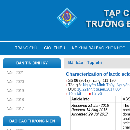
TRANG CHỦ
GIỚI THIỆU
KÊ KHAI BÀI BÁO KHOA HỌC
Bài báo - Tạp chí
BẢN TIN ĐỊNH KỲ
Năm 2021
Characterization of lactic aci
Số 06 (2017) Trang: 111-120
Năm 2020
Tác giả:
Nguyễn Minh Thủy
,
Nguyễn
DOI:
10.22144/ctu.jen.2017.034
Năm 2019
Tóm tắt
Tải về
Article info.
AB
Năm 2018
Received 21 Jan 2016
The 
Năm 2017
Revised 14 Aug 2016
bact
Accepted 29 Jul 2017
done
anal
BÁO CÁO THƯỜNG NIÊN
sele
char