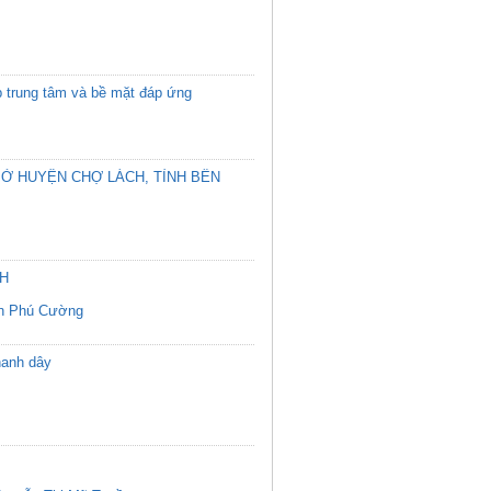
p trung tâm và bề mặt đáp ứng
 Ở HUYỆN CHỢ LÁCH, TỈNH BẾN
CH
n Phú Cường
hanh dây