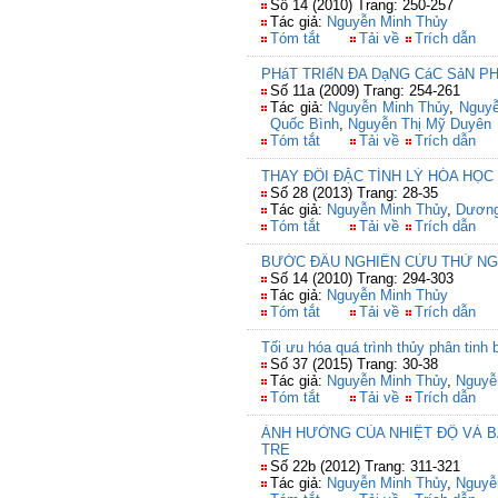
Số 14 (2010) Trang: 250-257
Tác giả:
Nguyễn Minh Thủy
Tóm tắt
Tải về
Trích dẫn
PHáT TRIểN ĐA DạNG CáC SảN P
Số 11a (2009) Trang: 254-261
Tác giả:
Nguyễn Minh Thủy
,
Nguyễ
Quốc Bình
,
Nguyễn Thị Mỹ Duyên
Tóm tắt
Tải về
Trích dẫn
THAY ĐỔI ĐẶC TÍNH LÝ HÓA HỌ
Số 28 (2013) Trang: 28-35
Tác giả:
Nguyễn Minh Thủy
,
Dương
Tóm tắt
Tải về
Trích dẫn
BƯỚC ĐẦU NGHIÊN CỨU THỬ NGH
Số 14 (2010) Trang: 294-303
Tác giả:
Nguyễn Minh Thủy
Tóm tắt
Tải về
Trích dẫn
Tối ưu hóa quá trình thủy phân tin
Số 37 (2015) Trang: 30-38
Tác giả:
Nguyễn Minh Thủy
,
Nguyễ
Tóm tắt
Tải về
Trích dẫn
ẢNH HƯỞNG CỦA NHIỆT ĐỘ VÀ B
TRE
Số 22b (2012) Trang: 311-321
Tác giả:
Nguyễn Minh Thủy
,
Nguyễ