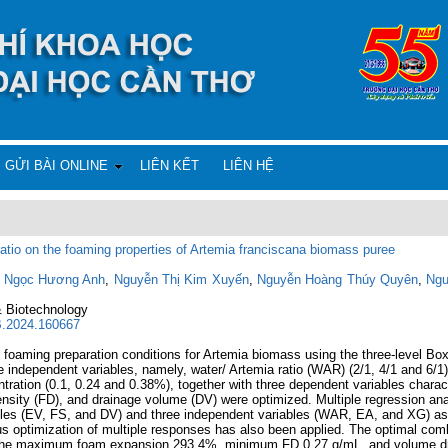
GỬI BÀI ONLINE
LIÊN KẾT
LIÊN HỆ
ratio on the foaming properties of Artemia franciscana biomass puree
 Ngọc Hương Anh
,
Nguyễn Thị Kim Xuyến
,
Nguyễn Hoàng Thúy Quyên
,
Ngu
& Biotechnology
BB.2024.160667
e foaming preparation conditions for Artemia biomass using the three-level B
ndependent variables, namely, water/ Artemia ratio (WAR) (2/1, 4/1 and 6/1)
ation (0.1, 0.24 and 0.38%), together with three dependent variables characte
sity (FD), and drainage volume (DV) were optimized. Multiple regression ana
bles (EV, FS, and DV) and three independent variables (WAR, EA, and XG) as 
eous optimization of multiple responses has also been applied. The optimal co
he maximum foam expansion 293.4%, minimum FD 0.27 g/mL, and volume drai