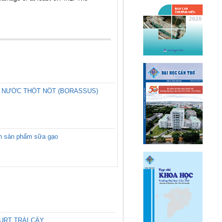
Ừ NƯỚC THỐT NỐT (BORASSUS)
uan sản phẩm sữa gạo
URT TRÁI CÂY