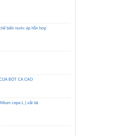
h chế biến nước ép hỗn hợp
 CỦA BỘT CA CAO
(Allium cepa L.) xắt lát