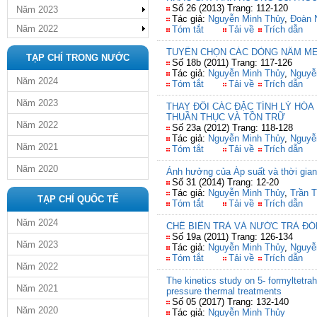
Số 26 (2013) Trang: 112-120
Năm 2023
Tác giả:
Nguyễn Minh Thủy
,
Đoàn 
Năm 2022
Tóm tắt
Tải về
Trích dẫn
TUYỂN CHỌN CÁC DÒNG NẤM ME
TẠP CHÍ TRONG NƯỚC
Số 18b (2011) Trang: 117-126
Tác giả:
Nguyễn Minh Thủy
,
Nguyễ
Năm 2024
Tóm tắt
Tải về
Trích dẫn
Năm 2023
THAY ĐỔI CÁC ĐẶC TÍNH LÝ HÓ
THUẦN THỤC VÀ TỒN TRỮ
Năm 2022
Số 23a (2012) Trang: 118-128
Tác giả:
Nguyễn Minh Thủy
,
Nguyễ
Năm 2021
Tóm tắt
Tải về
Trích dẫn
Năm 2020
Ảnh hưởng của Áp suất và thời gian
Số 31 (2014) Trang: 12-20
Tác giả:
Nguyễn Minh Thủy
,
Trần T
TẠP CHÍ QUỐC TẾ
Tóm tắt
Tải về
Trích dẫn
Năm 2024
CHẾ BIẾN TRÀ VÀ NƯỚC TRÀ ĐÓ
Số 19a (2011) Trang: 126-134
Năm 2023
Tác giả:
Nguyễn Minh Thủy
,
Nguyễ
Tóm tắt
Tải về
Trích dẫn
Năm 2022
The kinetics study on 5- formyltetra
Năm 2021
pressure thermal treatments
Số 05 (2017) Trang: 132-140
Năm 2020
Tác giả:
Nguyễn Minh Thủy