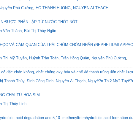
Nguyễn Phú Cường
,
HO THANH HUONG
,
NGUYEN AI THACH
N ĐƯỢC PHÂN LẬP TỪ NƯỚC THỐT NỐT
n Văn Thành
,
Bùi Thị Thúy Ngân
A HỌC VÀ CẢM QUAN CỦA TRÁI CHÔM CHÔM NHÃN (NEPHELIUMLAPPAC
n Thị Mỹ Tuyền
,
Huỳnh Trần Toàn
,
Trần Hồng Quân
,
Nguyễn Phú Cường
,
 cô đặc chân không, chất chống oxy hóa và chế độ thanh trùng đến chất l
hị Thanh Thúy
,
Đinh Công Dinh
,
Nguyễn Ái Thạch
,
Nguyê?n Thi? My? Tuyê?
NG CHAI TỪ HOA SIM
n Thị Thùy Linh
hydrofolic acid degradation and 5,10- methenyltetrahydrofolic acid formation 