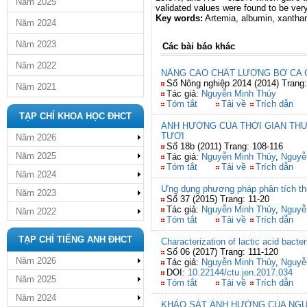
Năm 2025
validated values were found to be ver
Key words:
Artemia, albumin, xanthan
Năm 2024
Năm 2023
Các bài báo khác
Năm 2022
NÂNG CAO CHẤT LƯỢNG BƠ CA 
Số Nông nghiệp 2014 (2014) Trang
Năm 2021
Tác giả:
Nguyễn Minh Thủy
Tóm tắt
Tải về
Trích dẫn
TẠP CHÍ KHOA HỌC ĐHCT
ẢNH HƯỞNG CỦA THỜI GIAN THU
TƯƠI
Năm 2026
Số 18b (2011) Trang: 108-116
Năm 2025
Tác giả:
Nguyễn Minh Thủy
,
Nguyễ
Tóm tắt
Tải về
Trích dẫn
Năm 2024
Ứng dụng phương pháp phân tích thà
Năm 2023
Số 37 (2015) Trang: 11-20
Tác giả:
Nguyễn Minh Thủy
,
Nguyễ
Năm 2022
Tóm tắt
Tải về
Trích dẫn
TẠP CHÍ TIẾNG ANH ĐHCT
Characterization of lactic acid bacter
Số 06 (2017) Trang: 111-120
Năm 2026
Tác giả:
Nguyễn Minh Thủy
,
Nguyễ
DOI:
10.22144/ctu.jen.2017.034
Năm 2025
Tóm tắt
Tải về
Trích dẫn
Năm 2024
KHẢO SÁT ẢNH HƯỞNG CỦA NGUY