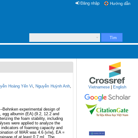
Đăng nhập
Hướng dẫn
Tìm
yễn Hoàng Yến Vi
,
Nguyễn Huỳnh Anh
,
Vietnamese
|
English
ox–Behnken experimental design of
, egg albumin (EA) (9.2, 12.2 and
rizing the foam stability, including
lyses were applied to analyze the
indicators of foaming capacity and
mbination of WAR was 4.6 (v/w), EA =
nage of at least 0.7 mL. The