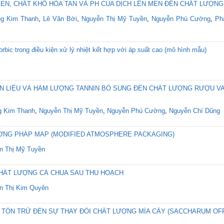
EN, CHẤT KHÔ HÒA TAN VÀ PH CỦA DỊCH LÊN MEN ĐẾN CHẤT LƯỢN
g Kim Thanh
,
Lê Văn Bời
,
Nguyễn Thị Mỹ Tuyền
,
Nguyễn Phú Cường
,
Ph
rbic trong điều kiện xử lý nhiệt kết hợp với áp suất cao (mô hình mẫu)
 LIỆU VÀ HÀM LƯỢNG TANNIN BỔ SUNG ĐẾN CHẤT LƯỢNG RƯỢU V
 Kim Thanh
,
Nguyễn Thị Mỹ Tuyền
,
Nguyễn Phú Cường
,
Nguyễn Chí Dũng
NG PHÁP MAP (MODIFIED ATMOSPHERE PACKAGING)
n Thị Mỹ Tuyền
CHẤT LƯỢNG CÀ CHUA SAU THU HOẠCH
n Thị Kim Quyên
 TỒN TRỮ ĐẾN SỰ THAY ĐỔI CHẤT LƯỢNG MÍA CÂY (SACCHARUM OFF