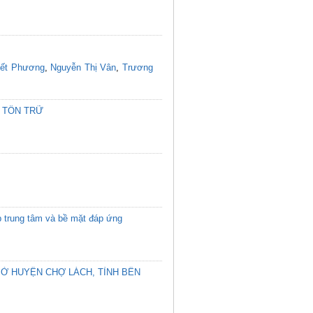
yết Phương
,
Nguyễn Thị Vân
,
Trương
 TỒN TRỮ
p trung tâm và bề mặt đáp ứng
 Ở HUYỆN CHỢ LÁCH, TỈNH BẾN