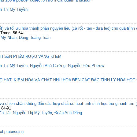
and spore powder collection from Ganoderma lucidum
n Thị Mỹ Tuyền
) và tối ưu hóa thành phần nguyên liệu (cà rốt - táo - dưa leo) cho quá trìn
Trang: 56-64
ị Mỹ Nhàn
,
Đặng Hoàng Toàn
ịNH SảN PHẩM RƯợU VANG KHóM
n Thị Mỹ Tuyền
,
Nguyễn Phú Cường
,
Nguyễn Hữu Phước
 HẠT, KIỀM HÓA VÀ CHẤT NHŨ HÓA ĐẾN CÁC ĐẶC TÍNH LÝ HÓA HỌC
à chiên chân không đến các hợp chất có hoạt tính sinh học trong hành tím 
 84-91
n Tài
,
Nguyễn Thị Mỹ Tuyền
,
Đoàn Anh Dũng
mal processing