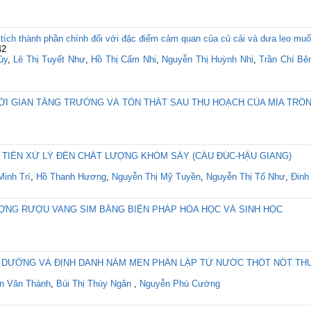
 tích thành phần chính đối với đặc điểm cảm quan của củ cải và dưa leo mu
42
ủy
,
Lê Thị Tuyết Như
,
Hồ Thị Cẩm Nhi
,
Nguyễn Thị Huỳnh Nhi
,
Trần Chí Bê
ỜI GIAN TĂNG TRƯỞNG VÀ TỔN THẤT SAU THU HOẠCH CỦA MÍA TRỒN
 TIỀN XỬ LÝ ĐẾN CHẤT LƯỢNG KHÓM SẤY (CẦU ĐÚC-HẬU GIANG)
inh Trí
,
Hồ Thanh Hương
,
Nguyễn Thị Mỹ Tuyền
,
Nguyễn Thị Tố Như
,
Đinh
ỢNG RƯỢU VANG SIM BẰNG BIỆN PHÁP HÓA HỌC VÀ SINH HỌC
DƯỠNG VÀ ĐỊNH DANH NẤM MEN PHÂN LẬP TỪ NƯỚC THỐT NỐT THU 
n Văn Thành
,
Bùi Thị Thúy Ngân
,
Nguyễn Phú Cường