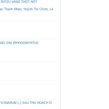
G RƯỢU VANG THỐT NỐT
an Thanh Nhàn
,
Huỳnh Thị Chính
,
Lê
ANG SIM (RHODOMYRTUS
ICINARUM L.) SAU THU HOẠCH Ở