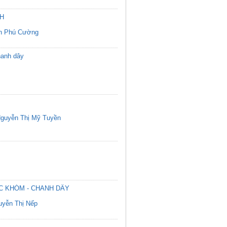
CH
n Phú Cường
hanh dây
guyễn Thị Mỹ Tuyền
C KHÓM - CHANH DÂY
uyễn Thị Nếp