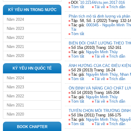
DOI:
10.22144/ctu.jen.2017.016
Tóm tắt
Tải về
Trích dẫn
KỶ YẾU HN TRONG NƯỚC
Phân tích mô tả định lượng và phân
Năm 2024
Tập. 58, Số. 1 (2022) Trang: 132-1
Tác giả:
000345 - Nguyễn Minh Th
Năm 2023
Tài
Tóm tắt
Năm 2022
BIẾN ĐỔI CHẤT LƯỢNG THEO TH
Năm 2021
Số 15a (2010) Trang: 152-161
Tác giả:
Nguyễn Minh Thủy
Năm 2020
Tóm tắt
Tải về
Trích dẫn
ẢNH HƯỞNG CỦA CÁC ĐIỀU KIỆN
KỶ YẾU HN QUỐC TẾ
Số 29 (2013) Trang: 16-24
Tác giả:
Nguyễn Minh Thủy
,
Nhan M
Năm 2024
Tóm tắt
Tải về
Trích dẫn
Năm 2023
ỔN ĐỊNH VÀ NÂNG CAO CHẤT LƯ
Số 14 (2010) Trang: 165-204
Năm 2022
Tác giả:
Nguyễn Minh Thủy
Tóm tắt
Tải về
Trích dẫn
Năm 2021
TUYỂN CHỌN MÔI TRƯỜNG DINH 
Năm 2020
Số 19a (2011) Trang: 166-175
Tác giả:
Nguyễn Minh Thủy
,
Nguyễ
Tóm tắt
Tải về
Trích dẫn
BOOK CHAPTER