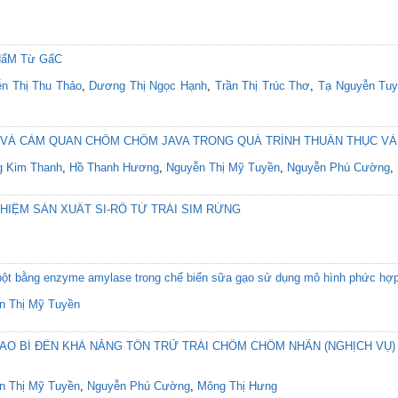
HẩM Từ GấC
n Thị Thu Thảo
,
Dương Thị Ngọc Hạnh
,
Trần Thị Trúc Thơ
,
Tạ Nguyễn Tu
C VÀ CẢM QUAN CHÔM CHÔM JAVA TRONG QUÁ TRÌNH THUẦN THỤC VÀ
 Kim Thanh
,
Hồ Thanh Hương
,
Nguyễn Thị Mỹ Tuyền
,
Nguyễn Phú Cường
,
IỆM SẢN XUẤT SI-RÔ TỪ TRÁI SIM RỪNG
h bột bằng enzyme amylase trong chế biến sữa gạo sử dụng mô hình phức hợ
n Thị Mỹ Tuyền
AO BÌ ĐẾN KHẢ NĂNG TỒN TRỮ TRÁI CHÔM CHÔM NHÃN (NGHỊCH VỤ)
n Thị Mỹ Tuyền
,
Nguyễn Phú Cường
,
Mông Thị Hưng