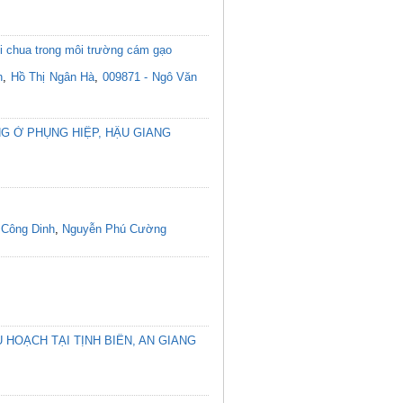
ối chua trong môi trường cám gạo
n
,
Hồ Thị Ngân Hà
,
009871 - Ngô Văn
G Ở PHỤNG HIỆP, HẬU GIANG
 Công Dinh
,
Nguyễn Phú Cường
HOẠCH TẠI TỊNH BIÊN, AN GIANG