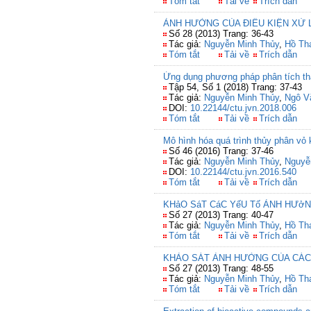
Tóm tắt
Tải về
Trích dẫn
ẢNH HƯỞNG CỦA ĐIỀU KIỆN XỬ
Số 28 (2013) Trang: 36-43
Tác giả:
Nguyễn Minh Thủy
,
Hồ Th
Tóm tắt
Tải về
Trích dẫn
Ứng dụng phương pháp phân tích thà
Tập 54, Số 1 (2018) Trang: 37-43
Tác giả:
Nguyễn Minh Thủy
,
Ngô V
DOI:
10.22144/ctu.jvn.2018.006
Tóm tắt
Tải về
Trích dẫn
Mô hình hóa quá trình thủy phân vỏ
Số 46 (2016) Trang: 37-46
Tác giả:
Nguyễn Minh Thủy
,
Nguyễ
DOI:
10.22144/ctu.jvn.2016.540
Tóm tắt
Tải về
Trích dẫn
KHảO SáT CáC YếU Tố ẢNH HƯở
Số 27 (2013) Trang: 40-47
Tác giả:
Nguyễn Minh Thủy
,
Hồ Th
Tóm tắt
Tải về
Trích dẫn
KHẢO SÁT ẢNH HƯỞNG CỦA CÁC
Số 27 (2013) Trang: 48-55
Tác giả:
Nguyễn Minh Thủy
,
Hồ Th
Tóm tắt
Tải về
Trích dẫn