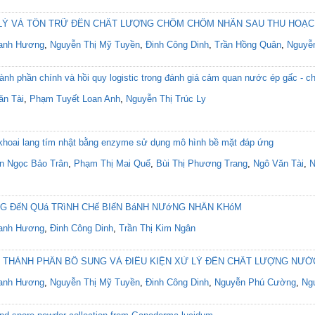
 LÝ VÀ TỒN TRỮ ĐẾN CHẤT LƯỢNG CHÔM CHÔM NHÃN SAU THU HOẠ
anh Hương
,
Nguyễn Thị Mỹ Tuyền
,
Đinh Công Dinh
,
Trần Hồng Quân
,
Nguyễ
nh phần chính và hồi quy logistic trong đánh giá cảm quan nước ép gấc - c
ăn Tài
,
Phạm Tuyết Loan Anh
,
Nguyễn Thị Trúc Ly
 khoai lang tím nhật bằng enzyme sử dụng mô hình bề mặt đáp ứng
n Ngọc Bảo Trân
,
Phạm Thị Mai Quế
,
Bùi Thị Phương Trang
,
Ngô Văn Tài
,
N
NG ĐếN QUá TRìNH CHế BIếN BáNH NƯớNG NHÂN KHóM
anh Hương
,
Đinh Công Dinh
,
Trần Thị Kim Ngân
 THÀNH PHẦN BỔ SUNG VÀ ĐIỀU KIỆN XỬ LÝ ĐẾN CHẤT LƯỢNG NƯỚ
anh Hương
,
Nguyễn Thị Mỹ Tuyền
,
Đinh Công Dinh
,
Nguyễn Phú Cường
,
Ng