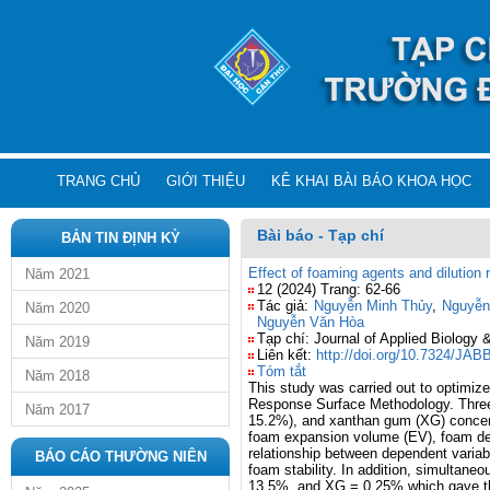
TRANG CHỦ
GIỚI THIỆU
KÊ KHAI BÀI BÁO KHOA HỌC
Bài báo - Tạp chí
BẢN TIN ĐỊNH KỲ
Effect of foaming agents and dilution 
Năm 2021
12 (2024) Trang: 62-66
Tác giả:
Nguyễn Minh Thủy
,
Nguyễn
Năm 2020
Nguyễn Văn Hòa
Tạp chí: Journal of Applied Biology 
Năm 2019
Liên kết:
http://doi.org/10.7324/JA
Tóm tắt
Năm 2018
This study was carried out to optimiz
Response Surface Methodology. Three i
Năm 2017
15.2%), and xanthan gum (XG) concentr
foam expansion volume (EV), foam den
relationship between dependent varia
BÁO CÁO THƯỜNG NIÊN
foam stability. In addition, simultan
13.5%, and XG = 0.25% which gave t