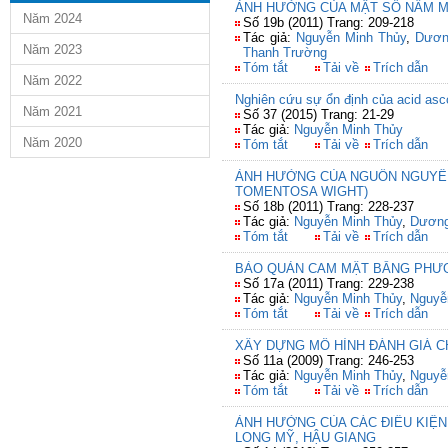
ẢNH HƯỞNG CỦA MẬT SỐ NẤM M
Năm 2024
Số 19b (2011) Trang: 209-218
Tác giả:
Nguyễn Minh Thủy
,
Dươn
Năm 2023
Thanh Trường
Tóm tắt
Tải về
Trích dẫn
Năm 2022
Nghiên cứu sự ổn định của acid asco
Năm 2021
Số 37 (2015) Trang: 21-29
Tác giả:
Nguyễn Minh Thủy
Năm 2020
Tóm tắt
Tải về
Trích dẫn
ẢNH HƯỞNG CỦA NGUỒN NGUYÊN
TOMENTOSA WIGHT)
Số 18b (2011) Trang: 228-237
Tác giả:
Nguyễn Minh Thủy
,
Dương
Tóm tắt
Tải về
Trích dẫn
BẢO QUẢN CAM MẬT BẰNG PHƯƠ
Số 17a (2011) Trang: 229-238
Tác giả:
Nguyễn Minh Thủy
,
Nguyễ
Tóm tắt
Tải về
Trích dẫn
XÂY DỰNG MÔ HÌNH ĐÁNH GIÁ 
Số 11a (2009) Trang: 246-253
Tác giả:
Nguyễn Minh Thủy
,
Nguyễ
Tóm tắt
Tải về
Trích dẫn
ẢNH HƯỞNG CỦA CÁC ĐIỀU KIỆN
LONG MỸ, HẬU GIANG