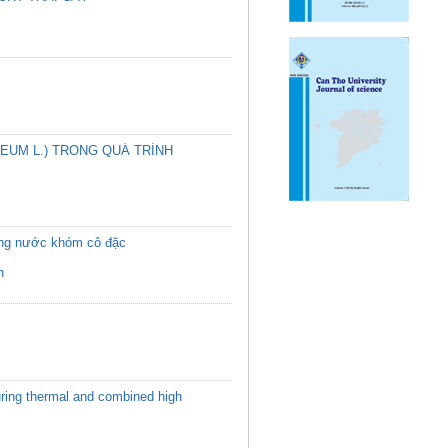
EUM L.) TRONG QUÁ TRÌNH
ượng nước khóm cô đặc
n
during thermal and combined high