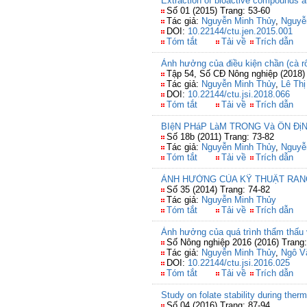
Extraction of bioactive compounds 
Số 01 (2015) Trang: 53-60
Tác giả:
Nguyễn Minh Thủy
,
Nguyễ
DOI:
10.22144/ctu.jen.2015.001
Tóm tắt
Tải về
Trích dẫn
Ảnh hưởng của điều kiện chần (cà rốt
Tập 54, Số CĐ Nông nghiệp (2018) 
Tác giả:
Nguyễn Minh Thủy
,
Lê Th
DOI:
10.22144/ctu.jsi.2018.066
Tóm tắt
Tải về
Trích dẫn
BIệN PHáP LàM TRONG Và ỔN Đ
Số 18b (2011) Trang: 73-82
Tác giả:
Nguyễn Minh Thủy
,
Nguyễ
Tóm tắt
Tải về
Trích dẫn
ẢNH HƯỞNG CỦA KỸ THUẬT RANG
Số 35 (2014) Trang: 74-82
Tác giả:
Nguyễn Minh Thủy
Tóm tắt
Tải về
Trích dẫn
Ảnh hưởng của quá trình thẩm thấu v
Số Nông nghiệp 2016 (2016) Trang:
Tác giả:
Nguyễn Minh Thủy
,
Ngô Vă
DOI:
10.22144/ctu.jsi.2016.025
Tóm tắt
Tải về
Trích dẫn
Study on folate stability during ther
Số 04 (2016) Trang: 87-94