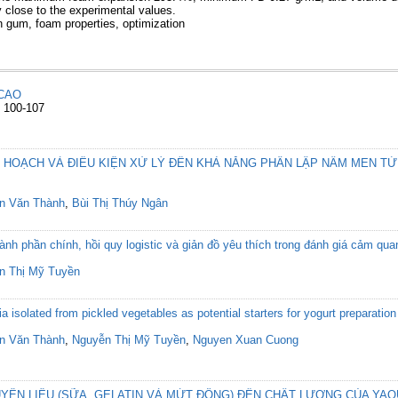
y close to the experimental values.
 gum, foam properties, optimization
CAO
: 100-107
 HOẠCH VÀ ĐIỀU KIỆN XỬ LÝ ĐẾN KHẢ NĂNG PHÂN LẬP NẤM MEN T
n Văn Thành
,
Bùi Thị Thúy Ngân
nh phần chính, hồi quy logistic và giản đồ yêu thích trong đánh giá cảm q
n Thị Mỹ Tuyền
ia isolated from pickled vegetables as potential starters for yogurt preparation
n Văn Thành
,
Nguyễn Thị Mỹ Tuyền
,
Nguyen Xuan Cuong
ÊN LIỆU (SỮA, GELATIN VÀ MỨT ĐÔNG) ĐẾN CHẤT LƯỢNG CỦA YAO