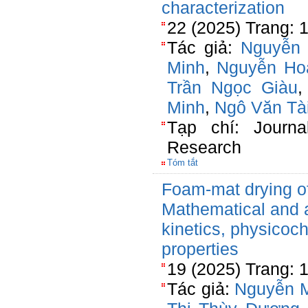
characterization
22 (2025) Trang: 
Tác giả:
Nguyễn 
Minh
,
Nguyễn Ho
Trần Ngọc Giàu
Minh
,
Ngô Văn Tà
Tạp chí: Journa
Research
Tóm tắt
Foam-mat drying o
Mathematical and ar
kinetics, physicoc
properties
19 (2025) Trang: 
Tác giả:
Nguyễn M