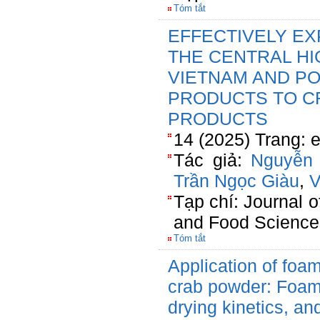
Tóm tắt
EFFECTIVELY EX
THE CENTRAL H
VIETNAM AND POT
PRODUCTS TO C
PRODUCTS
14 (2025) Trang: 
Tác giả:
Nguyễn 
Trần Ngọc Giàu
,
V
Tạp chí: Journal o
and Food Science
Tóm tắt
Application of foam
crab powder: Foami
drying kinetics, an