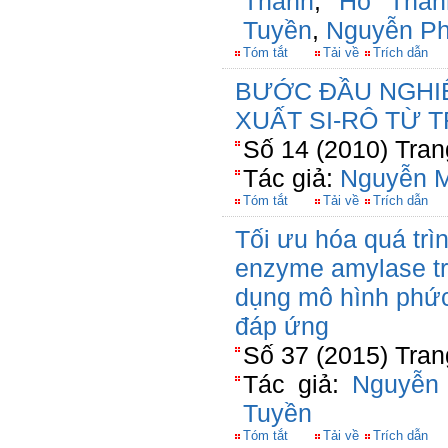
Thanh
,
Hồ Tha
Tuyền
,
Nguyễn P
Tóm tắt
Tải về
Trích dẫn
BƯỚC ĐẦU NGHI
XUẤT SI-RÔ TỪ 
Số 14 (2010) Tran
Tác giả:
Nguyễn M
Tóm tắt
Tải về
Trích dẫn
Tối ưu hóa quá trì
enzyme amylase tr
dụng mô hình phức
đáp ứng
Số 37 (2015) Tran
Tác giả:
Nguyễn
Tuyền
Tóm tắt
Tải về
Trích dẫn