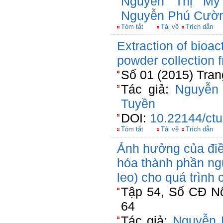
Nguyễn Thị Mỹ
Nguyễn Phú Cườ
Tóm tắt
Tải về
Trích dẫn
Extraction of bioa
powder collection
Số 01 (2015) Tran
Tác giả:
Nguyễn
Tuyền
DOI:
10.22144/ctu
Tóm tắt
Tải về
Trích dẫn
Ảnh hưởng của điều
hóa thành phần nguy
leo) cho quá trình
Tập 54, Số CĐ Nô
64
Tác giả:
Nguyễn 