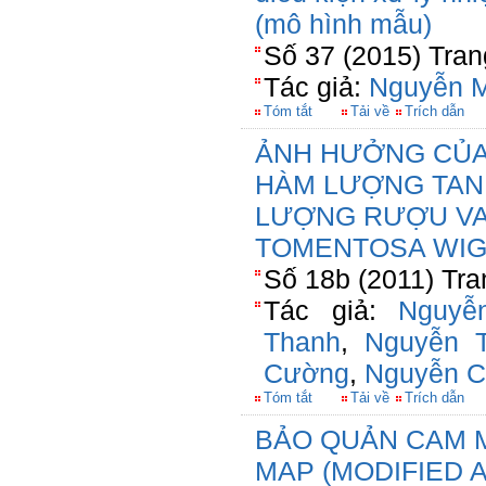
(mô hình mẫu)
Số 37 (2015) Tran
Tác giả:
Nguyễn M
Tóm tắt
Tải về
Trích dẫn
ẢNH HƯỞNG CỦA
HÀM LƯỢNG TAN
LƯỢNG RƯỢU VA
TOMENTOSA WIG
Số 18b (2011) Tra
Tác giả:
Nguyễ
Thanh
,
Nguyễn 
Cường
,
Nguyễn C
Tóm tắt
Tải về
Trích dẫn
BẢO QUẢN CAM 
MAP (MODIFIED