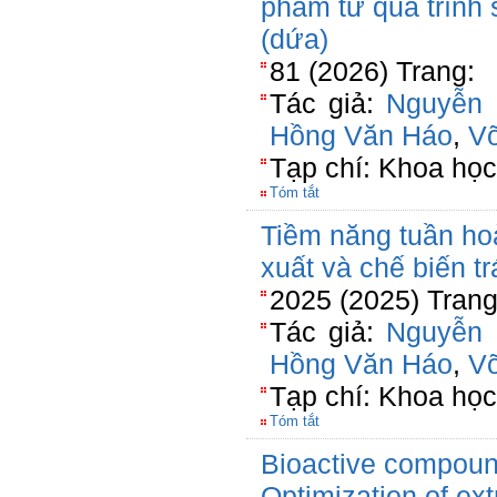
phẩm từ quá trình
(dứa)
81 (2026) Trang:
Tác giả:
Nguyễn 
Hồng Văn Háo
,
V
Tạp chí: Khoa học
Tóm tắt
Tiềm năng tuần hoà
xuất và chế biến t
2025 (2025) Trang
Tác giả:
Nguyễn 
Hồng Văn Háo
,
V
Tạp chí: Khoa học
Tóm tắt
Bioactive compoun
Optimization of ex