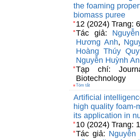
the foaming proper
biomass puree
12 (2024) Trang: 
Tác giả:
Nguyễn
Hương Anh
,
Ngu
Hoàng Thúy Quy
Nguyễn Huỳnh An
Tạp chí: Journ
Biotechnology
Tóm tắt
Artificial intellige
high quality foam-
its application in n
10 (2024) Trang: 
Tác giả:
Nguyễn 