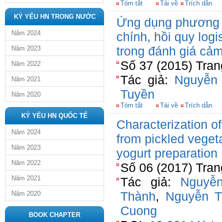
Tóm tắt
Tải về
Trích dẫn
KỶ YẾU HN TRONG NƯỚC
Ứng dụng phương 
Năm 2024
chính, hồi quy logi
trong đánh giá cả
Năm 2023
Số 37 (2015) Tran
Năm 2022
Tác giả:
Nguyễn
Năm 2021
Tuyền
Năm 2020
Tóm tắt
Tải về
Trích dẫn
KỶ YẾU HN QUỐC TẾ
Characterization of
Năm 2024
from pickled vegeta
Năm 2023
yogurt preparation
Năm 2022
Số 06 (2017) Tran
Năm 2021
Tác giả:
Nguyễ
Thành
,
Nguyễn T
Năm 2020
Cuong
BOOK CHAPTER