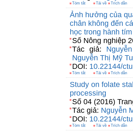
Tóm tắt
Tải về
Trích dẫn
Ảnh hưởng của qua
chân không đến các 
học trong hành tí
Số Nông nghiệp 2
Tác giả:
Nguyễn
Nguyễn Thị Mỹ T
DOI:
10.22144/ctu
Tóm tắt
Tải về
Trích dẫn
Study on folate sta
processing
Số 04 (2016) Tran
Tác giả:
Nguyễn M
DOI:
10.22144/ctu
Tóm tắt
Tải về
Trích dẫn