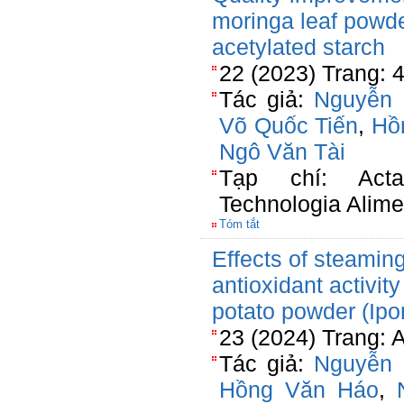
moringa leaf powd
acetylated starch
22 (2023) Trang:
Tác giả:
Nguyễn 
Võ Quốc Tiến
,
Hồ
Ngô Văn Tài
Tạp chí: Acta
Technologia Alime
Tóm tắt
Effects of steamin
antioxidant activit
potato powder (Ip
23 (2024) Trang: 
Tác giả:
Nguyễn 
Hồng Văn Háo
,