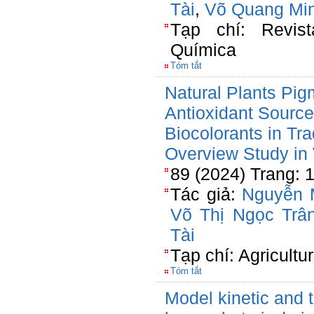
Tài
,
Võ Quang Mi
Tạp chí: Revist
Química
Tóm tắt
Natural Plants Pig
Antioxidant Sourc
Biocolorants in Tra
Overview Study in
89 (2024) Trang: 
Tác giả:
Nguyễn 
Võ Thị Ngọc Trâ
Tài
Tạp chí: Agricultu
Tóm tắt
Model kinetic and 