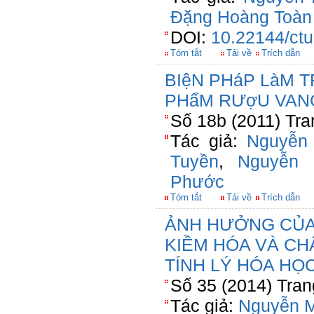
Đặng Hoàng Toàn
DOI:
10.22144/ctu
Tóm tắt
Tải về
Trích dẫn
BIệN PHáP LàM 
PHẩM RƯợU VAN
Số 18b (2011) Tra
Tác giả:
Nguyễn
Tuyền
,
Nguyễn
Phước
Tóm tắt
Tải về
Trích dẫn
ẢNH HƯỞNG CỦA
KIỀM HÓA VÀ CH
TÍNH LÝ HÓA HỌ
Số 35 (2014) Tran
Tác giả:
Nguyễn M