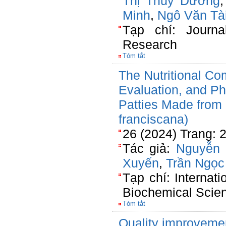
Thị Thùy Dương
Minh
,
Ngô Văn Tà
Tạp chí: Journa
Research
Tóm tắt
The Nutritional Co
Evaluation, and Ph
Patties Made from 
franciscana)
26 (2024) Trang: 
Tác giả:
Nguyễn 
Xuyến
,
Trần Ngọc
Tạp chí: Internat
Biochemical Scie
Tóm tắt
Quality improvement