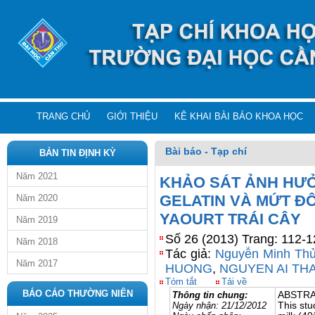
TRANG CHỦ
GIỚI THIỆU
KÊ KHAI BÀI BÁO KHOA HỌC
Bài báo - Tạp chí
BẢN TIN ĐỊNH KỲ
Năm 2021
KHẢO SÁT ẢNH HƯỞ
GELATIN VÀ MỨT Đ
Năm 2020
YAOURT TRÁI CÂY
Năm 2019
Số 26 (2013) Trang: 112-1
Năm 2018
Tác giả:
Nguyễn Minh Th
Năm 2017
HUONG
,
NGUYEN AI TH
Tóm tắt
Tải về
BÁO CÁO THƯỜNG NIÊN
Thông tin chung:
ABSTR
Ngày nhận:
21/12/2012
This stu