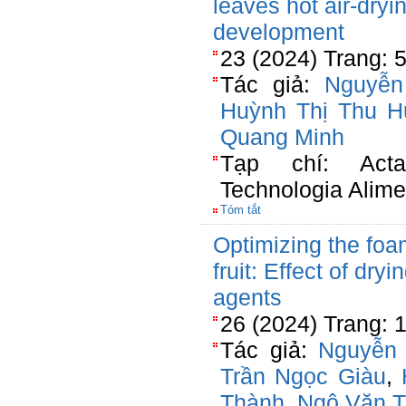
leaves hot air-dryi
development
23 (2024) Trang: 
Tác giả:
Nguyễn
Huỳnh Thị Thu 
Quang Minh
Tạp chí: Acta
Technologia Alime
Tóm tắt
Optimizing the foa
fruit: Effect of dr
agents
26 (2024) Trang: 
Tác giả:
Nguyễn
Trần Ngọc Giàu
,
Thành
,
Ngô Văn T