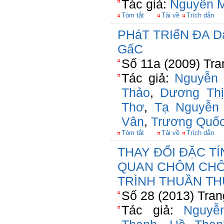
Tác giả:
Nguyễn M
Tóm tắt
Tải về
Trích dẫn
PHáT TRIểN ĐA 
GấC
Số 11a (2009) Tra
Tác giả:
Nguyễn 
Thảo
,
Dương Th
Thơ
,
Tạ Nguyễn
Vân
,
Trương Quốc
Tóm tắt
Tải về
Trích dẫn
THAY ĐỔI ĐẶC T
QUAN CHÔM CHÔ
TRÌNH THUẦN TH
Số 28 (2013) Tran
Tác giả:
Nguyễ