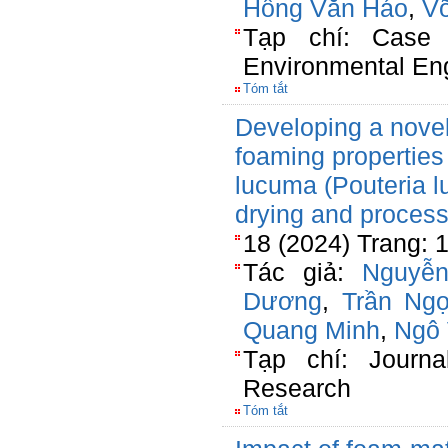
Hồng Văn Háo
,
V
Tạp chí: Case 
Environmental En
Tóm tắt
Developing a novel 
foaming properties
lucuma (Pouteria 
drying and process
18 (2024) Trang: 
Tác giả:
Nguyễ
Dương
,
Trần Ng
Quang Minh
,
Ngô 
Tạp chí: Journa
Research
Tóm tắt