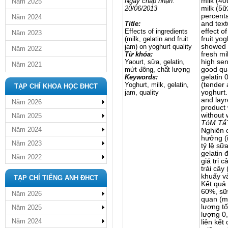
Ngày chấp nhận:
milk (4
Năm 2025
20/06/2013
milk (5ữ
percenta
Năm 2024
Title:
and text
Effects of ingredients
effect o
Năm 2023
(milk, gelatin and fruit
fruit yo
jam) on yoghurt quality
showed 
Năm 2022
Từ khóa:
fresh m
Yaourt, sữa, gelatin,
high sen
Năm 2021
mứt đông, chất lượng
good qua
Keywords:
gelatin 
Yoghurt, milk, gelatin,
(tender 
TẠP CHÍ KHOA HỌC ĐHCT
jam, quality
yoghurt.
and layr
Năm 2026
product 
without 
Năm 2025
TóM Tắ
Năm 2024
Nghiên 
hưởng (i
Năm 2023
tỷ lệ sữ
gelatin 
Năm 2022
giá trị c
trái cây
khuấy và
TẠP CHÍ TIẾNG ANH ĐHCT
Kết quả 
60%, sữ
Năm 2026
quan (mù
lượng tố
Năm 2025
lượng 0,
Năm 2024
liên kết