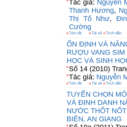
Tác giả:
Nguyễn M
Thanh Hương
,
Ng
Thị Tố Như
,
Đi
Cường
Tóm tắt
Tải về
Trích dẫn
ỔN ĐỊNH VÀ NÂ
RƯỢU VANG SIM 
HỌC VÀ SINH HỌ
Số 14 (2010) Tran
Tác giả:
Nguyễn M
Tóm tắt
Tải về
Trích dẫn
TUYỂN CHỌN MÔ
VÀ ĐỊNH DANH N
NƯỚC THỐT NỐT 
BIÊN, AN GIANG