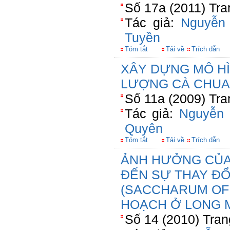
Số 17a (2011) Tra
Tác giả:
Nguyễn
Tuyền
Tóm tắt
Tải về
Trích dẫn
XÂY DỰNG MÔ HÌ
LƯỢNG CÀ CHUA
Số 11a (2009) Tra
Tác giả:
Nguyễn 
Quyên
Tóm tắt
Tải về
Trích dẫn
ẢNH HƯỞNG CỦA 
ĐẾN SỰ THAY ĐỔ
(SACCHARUM OFF
HOẠCH Ở LONG M
Số 14 (2010) Tran