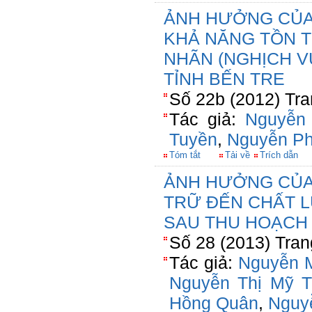
ẢNH HƯỞNG CỦA 
KHẢ NĂNG TỒN 
NHÃN (NGHỊCH V
TỈNH BẾN TRE
Số 22b (2012) Tra
Tác giả:
Nguyễn
Tuyền
,
Nguyễn P
Tóm tắt
Tải về
Trích dẫn
ẢNH HƯỞNG CỦA 
TRỮ ĐẾN CHẤT 
SAU THU HOẠCH
Số 28 (2013) Tran
Tác giả:
Nguyễn 
Nguyễn Thị Mỹ T
Hồng Quân
,
Nguy