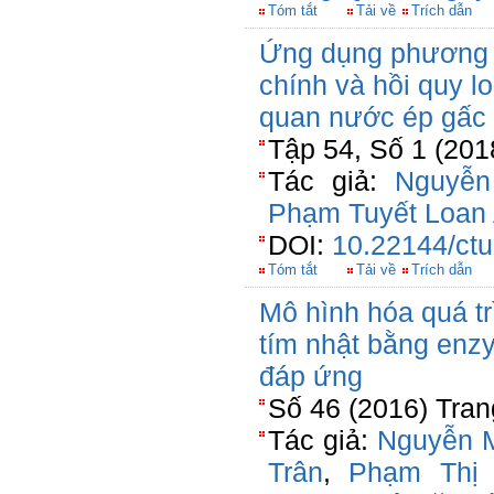
Tóm tắt
Tải về
Trích dẫn
Ứng dụng phương 
chính và hồi quy l
quan nước ép gấc 
Tập 54, Số 1 (201
Tác giả:
Nguyễn
Phạm Tuyết Loan
DOI:
10.22144/ctu
Tóm tắt
Tải về
Trích dẫn
Mô hình hóa quá tr
tím nhật bằng enz
đáp ứng
Số 46 (2016) Tran
Tác giả:
Nguyễn M
Trân
,
Phạm Thị