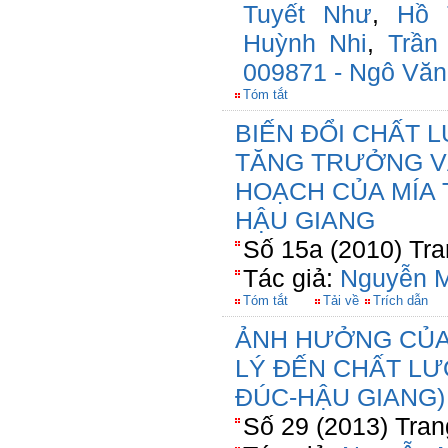
Tuyết Như
,
Hồ 
Huỳnh Nhi
,
Trần
009871 - Ngô Văn
Tóm tắt
BIẾN ĐỔI CHẤT 
TĂNG TRƯỞNG V
HOẠCH CỦA MÍA 
HẬU GIANG
Số 15a (2010) Tra
Tác giả:
Nguyễn M
Tóm tắt
Tải về
Trích dẫn
ẢNH HƯỞNG CỦA 
LÝ ĐẾN CHẤT L
ĐÚC-HẬU GIANG)
Số 29 (2013) Tran