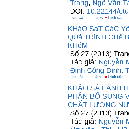
Trang
,
Ngô Văn T
DOI:
10.22144/ctu
Tóm tắt
Tải về
Trích dẫn
KHảO SáT CáC Y
QUá TRìNH CHế 
KHóM
Số 27 (2013) Tran
Tác giả:
Nguyễn 
Đinh Công Dinh
,
T
Tóm tắt
Tải về
Trích dẫn
KHẢO SÁT ẢNH 
PHẦN BỔ SUNG V
CHẤT LƯỢNG NƯ
Số 27 (2013) Tran
Tác giả:
Nguyễn 