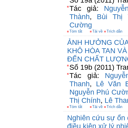
Số 19a (2011) Tra
Tác giả:
Nguyễ
Thành
,
Bùi Thị
Cường
Tóm tắt
Tải về
Trích dẫn
ẢNH HƯỞNG CỦA
KHÔ HÒA TAN VÀ
ĐẾN CHẤT LƯỢN
Số 19b (2011) Tra
Tác giả:
Nguyễ
Thanh
,
Lê Văn 
Nguyễn Phú Cườ
Thị Chính
,
Lê Tha
Tóm tắt
Tải về
Trích dẫn
Nghiên cứu sự ổn đ
điều kiện xử lý nhi