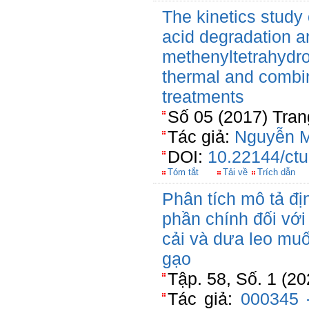
The kinetics study 
acid degradation a
methenyltetrahydro
thermal and combi
treatments
Số 05 (2017) Tran
Tác giả:
Nguyễn M
DOI:
10.22144/ctu
Tóm tắt
Tải về
Trích dẫn
Phân tích mô tả đị
phần chính đối vớ
cải và dưa leo mu
gạo
Tập. 58, Số. 1 (2
Tác giả:
000345 