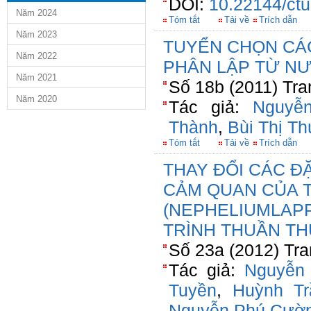
DOI:
10.22144/ctu
Năm 2024
Tóm tắt
Tải về
Trích dẫn
Năm 2023
TUYỂN CHỌN CÁ
Năm 2022
PHÂN LẬP TỪ N
Năm 2021
Số 18b (2011) Tra
Năm 2020
Tác giả:
Nguyễ
Thành
,
Bùi Thị T
Tóm tắt
Tải về
Trích dẫn
THAY ĐỔI CÁC Đ
CẢM QUAN CỦA 
(NEPHELIUMLAPP
TRÌNH THUẦN TH
Số 23a (2012) Tra
Tác giả:
Nguyễn
Tuyền
,
Huỳnh Tr
Nguyễn Phú Cườ