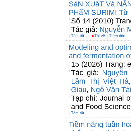
SảN XUấT Và NÂ
PHẩM SURIMI Từ 
Số 14 (2010) Tran
Tác giả:
Nguyễn M
Tóm tắt
Tải về
Trích dẫn
Modeling and optim
and fermentation o
15 (2026) Trang: 
Tác giả:
Nguyễn 
Lâm Thị Việt Hà
Giau
,
Ngô Văn Tà
Tạp chí: Journal o
and Food Science
Tóm tắt
Tiềm năng tuần hoà