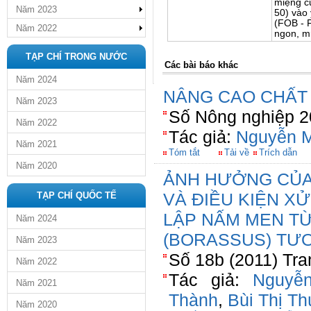
miệng củ
Năm 2023
50) vào
(FOB - F
Năm 2022
ngon, mù
TẠP CHÍ TRONG NƯỚC
Các bài báo khác
Năm 2024
NÂNG CAO CHẤT
Năm 2023
Số Nông nghiệp 2
Năm 2022
Tác giả:
Nguyễn M
Năm 2021
Tóm tắt
Tải về
Trích dẫn
Năm 2020
ẢNH HƯỞNG CỦA
VÀ ĐIỀU KIỆN X
TẠP CHÍ QUỐC TẾ
LẬP NẤM MEN T
Năm 2024
(BORASSUS) TƯƠ
Năm 2023
Số 18b (2011) Tra
Năm 2022
Tác giả:
Nguyễ
Năm 2021
Thành
,
Bùi Thị T
Năm 2020