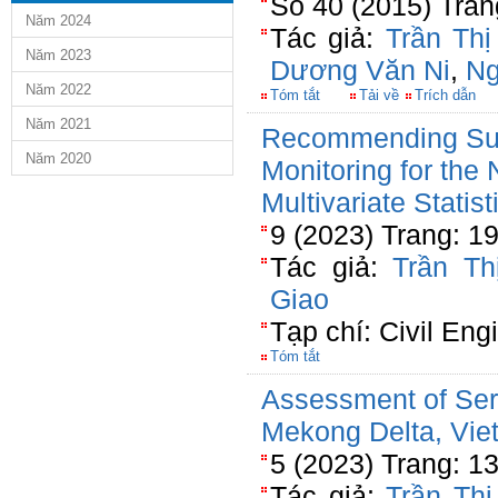
Số 40 (2015) Tran
Năm 2024
Tác giả:
Trần Th
Năm 2023
Dương Văn Ni
,
Ng
Năm 2022
Tóm tắt
Tải về
Trích dẫn
Năm 2021
Recommending Sur
Năm 2020
Monitoring for the
Multivariate Statis
9 (2023) Trang: 1
Tác giả:
Trần Th
Giao
Tạp chí: Civil Eng
Tóm tắt
Assessment of Serv
Mekong Delta, Vie
5 (2023) Trang: 1
Tác giả:
Trần Th