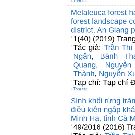
Tóm tắt
Melaleuca forest h
forest landscape c
district, An Giang 
1(40) (2019) Trang
Tác giả:
Trần Thị
Ngân
,
Bành Th
Quang
,
Nguyễn
Thành
,
Nguyễn X
Tạp chí: Tạp chí 
Tóm tắt
Sinh khối rừng tr
điều kiện ngập kh
Minh Hạ, tỉnh Cà 
49/2016 (2016) Tr