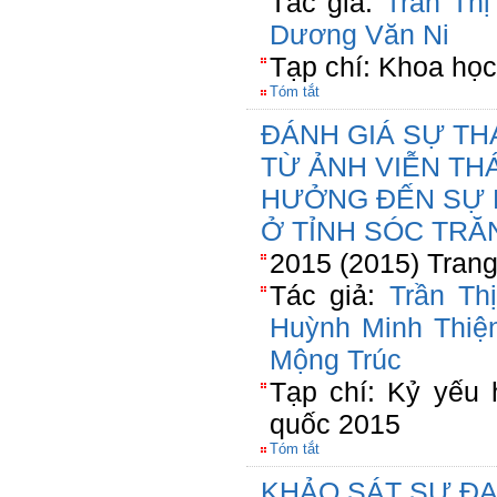
Tác giả:
Trần Th
Dương Văn Ni
Tạp chí: Khoa học
Tóm tắt
ĐÁNH GIÁ SỰ TH
TỪ ẢNH VIỄN TH
HƯỞNG ĐẾN SỰ 
Ở TỈNH SÓC TRĂ
2015 (2015) Trang
Tác giả:
Trần Th
Huỳnh Minh Thiệ
Mộng Trúc
Tạp chí: Kỷ yếu 
quốc 2015
Tóm tắt
KHẢO SÁT SỰ ĐA