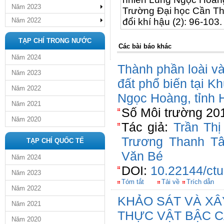
Năm 2023
Trường Đại học Cần Th
Năm 2022
đổi khí hậu (2): 96-103.
TẠP CHÍ TRONG NƯỚC
Các bài báo khác
Năm 2024
Thành phần loài v
Năm 2023
đất phổ biến tại K
Năm 2022
Ngọc Hoàng, tỉnh 
Năm 2021
Số Môi trường 201
Năm 2020
Tác giả:
Trần Th
Trương Thanh T
TẠP CHÍ QUỐC TẾ
Văn Bé
Năm 2024
DOI:
10.22144/ctu
Năm 2023
Tóm tắt
Tải về
Trích dẫn
Năm 2022
KHẢO SÁT VÀ XÂ
Năm 2021
THỰC VẬT BẬC C
Năm 2020