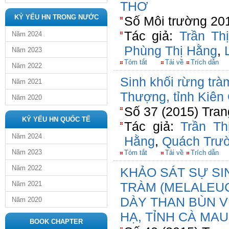
THƠ
KỶ YẾU HN TRONG NƯỚC
Số Môi trường 201
Tác giả:
Trần Th
Năm 2024
Phùng Thị Hằng
,
Năm 2023
Tóm tắt
Tải về
Trích dẫn
Năm 2022
Sinh khối rừng tr
Năm 2021
Thượng, tỉnh Kiên
Năm 2020
Số 37 (2015) Tran
KỶ YẾU HN QUỐC TẾ
Tác giả:
Trần Th
Năm 2024
Hằng
,
Quách Trư
Năm 2023
Tóm tắt
Tải về
Trích dẫn
Năm 2022
KHẢO SÁT SỰ S
Năm 2021
TRÀM (MELALEUC
DÀY THAN BÙN V
Năm 2020
HẠ, TỈNH CÀ MAU
BOOK CHAPTER