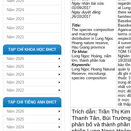
Năm 2025
Ngày nhận bài sửa:
regardi
01/09/2017
at Lung
Năm 2024
Ngày
duyệt đăng
:
there w
26/10/2017
familie
Năm 2023
Basidio
Title:
Basidio
Năm 2022
The species composition
Agarica
and macrofungi
terms o
Năm 2021
distribution in Lung Ngoc
respecti
Hoang nature reserve,
4 surve
Hau Giang province
and very
TẠP CHÍ KHOA HỌC ĐHCT
Từ khóa:
TÓM T
Lung Ngọc Hoàng, nấm
Nghiên 
Năm 2026
lớn, thành phần loài
10/2016
Keywords:
bảo tồn
Năm 2025
Lung Ngoc Hoang Natural
quản lý
Reserve, microfungi,
đã ghi 
Năm 2024
species composition
thuộc 
Năm 2023
trong đ
nhất vớ
Năm 2022
mức độ 
mức độ 
ở mức t
TẠP CHÍ TIẾNG ANH ĐHCT
rất thấ
Trích dẫn: Trần Thị Ki
Năm 2026
Thanh Tân, Bùi Trường
Năm 2025
phân bố và thành phần 
Năm 2024
nhiên Lung Ngọc Hoàng