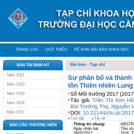
TRANG CHỦ
GIỚI THIỆU
KÊ KHAI BÀI BÁO KHOA HỌC
Bài báo - Tạp chí
BẢN TIN ĐỊNH KỲ
Năm 2021
Sự phân bố và thành 
tồn Thiên nhiên Lung
Năm 2020
Số Môi trường 2017 (2017
Năm 2019
Tác giả:
Trần Thị Kim H
Năm 2018
Bùi Trường Thọ
,
Nguyễn 
Năm 2017
DOI:
10.22144/ctu.jsi.201
Tóm tắt
Tải về
Thông tin chung:
ABSTR
BÁO CÁO THƯỜNG NIÊN
Ngày nhận bài:
This st
28/07/2017
2016. T