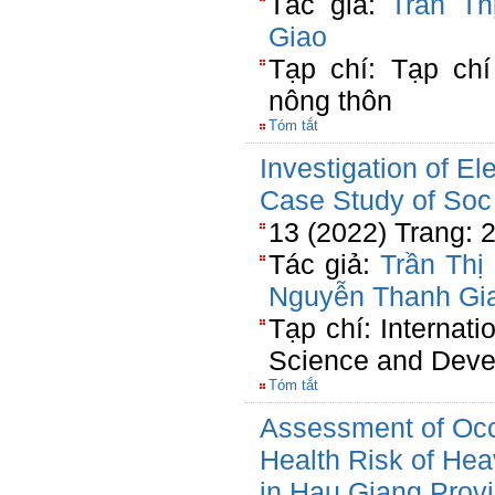
Tác giả:
Trần Th
Giao
Tạp chí: Tạp chí
nông thôn
Tóm tắt
Investigation of E
Case Study of Soc 
13 (2022) Trang: 
Tác giả:
Trần Thị
Nguyễn Thanh Gi
Tạp chí: Internati
Science and Dev
Tóm tắt
Assessment of Occ
Health Risk of Heav
in Hau Giang Prov