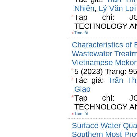
Nhiên
,
Lý Văn Lợi
Tạp chí: J
TECHNOLOGY A
Tóm tắt
Characteristics of 
Wastewater Treatm
Vietnamese Mekon
5 (2023) Trang: 9
Tác giả:
Trần Th
Giao
Tạp chí: J
TECHNOLOGY A
Tóm tắt
Surface Water Qual
Southern Most Pro